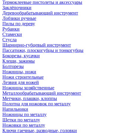
Термоклеевые пистолеты и аксессуары
Заклёпочники
Деревообрабатывающий инструмент
Лобзики ручные
Пилы по дереву
Рубанки
Стамески
Стусла
Шарнирно-губцевый инструмент
Пассатижи, плоскогубцы и тонкогубцы
Бокорезы, кусачки
Клещи, зажимы
Болторезы
Ножницы, ножи
Ножи строительные
Лезвия для ножей
Ножницы хозяйственные
Металлообрабатывающий инструмент
Метчики, плашки, клоппы
Полотна для ножовок по металлу
Напильники
Ножницы по металлу
Щетки по металлу
Ножовки по металлу
Ключи гаечные, разводные, головки