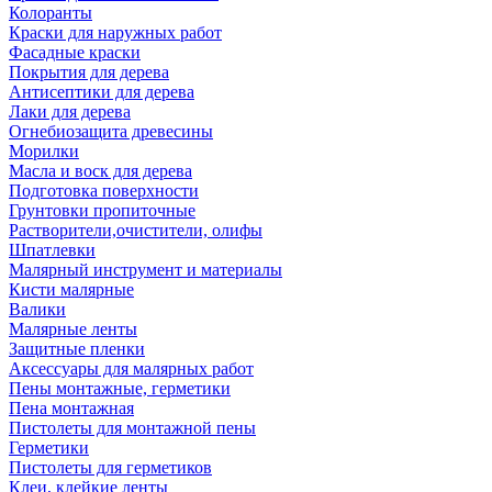
Колоранты
Краски для наружных работ
Фасадные краски
Покрытия для дерева
Антисептики для дерева
Лаки для дерева
Огнебиозащита древесины
Морилки
Масла и воск для дерева
Подготовка поверхности
Грунтовки пропиточные
Растворители,очистители, олифы
Шпатлевки
Малярный инструмент и материалы
Кисти малярные
Валики
Малярные ленты
Защитные пленки
Аксессуары для малярных работ
Пены монтажные, герметики
Пена монтажная
Пистолеты для монтажной пены
Герметики
Пистолеты для герметиков
Клеи, клейкие ленты