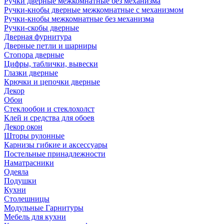
Ручки дверные межкомнатные без механизма
Ручки-кнобы дверные межкомнатные с механизмом
Ручки-кнобы межкомнатные без механизма
Ручки-скобы дверные
Дверная фурнитура
Дверные петли и шарниры
Стопора дверные
Цифры, таблички, вывески
Глазки дверные
Крючки и цепочки дверные
Декор
Обои
Стеклообои и стеклохолст
Клей и средства для обоев
Декор окон
Шторы рулонные
Карнизы гибкие и аксессуары
Постельные принадлежности
Наматрасники
Одеяла
Подушки
Кухни
Столешницы
Модульные Гарнитуры
Мебель для кухни