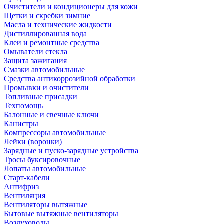
Очистители и кондиционеры для кожи
Щетки и скребки зимние
Масла и технические жидкости
Дистиллированная вода
Клеи и ремонтные средства
Омыватели стекла
Защита зажигания
Смазки автомобильные
Средства антикоррозийной обработки
Промывки и очистители
Топливные присадки
Техпомощь
Балонные и свечные ключи
Канистры
Компрессоры автомобильные
Лейки (воронки)
Зарядные и пуско-зарядные устройства
Тросы буксировочные
Лопаты автомобильные
Старт-кабели
Антифриз
Вентиляция
Вентиляторы вытяжные
Бытовые вытяжные вентиляторы
Воздуховоды