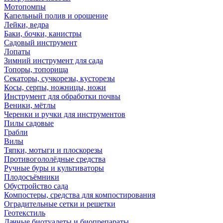
Мотопомпы
Капельный полив и орошение
Лейки, ведра
Баки, бочки, канистры
Садовый инструмент
Лопаты
Зимний инструмент для сада
Топоры, топорища
Секаторы, сучкорезы, кусторезы
Косы, серпы, ножницы, ножи
Инструмент для обработки почвы
Веники, мётлы
Черенки и ручки для инструментов
Пилы садовые
Грабли
Вилы
Тяпки, мотыги и плоскорезы
Противогололёдные средства
Ручные буры и культиваторы
Плодосъёмники
Обустройство сада
Компостеры, средства для компостирования
Оградительные сетки и решетки
Геотекстиль
Дачные биотуалеты и биопрепараты