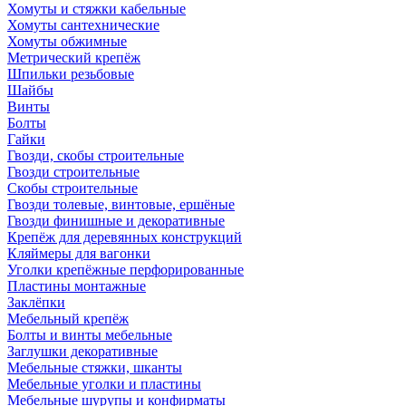
Хомуты и стяжки кабельные
Хомуты сантехнические
Хомуты обжимные
Метрический крепёж
Шпильки резьбовые
Шайбы
Винты
Болты
Гайки
Гвозди, скобы строительные
Гвозди строительные
Скобы строительные
Гвозди толевые, винтовые, ершёные
Гвозди финишные и декоративные
Крепёж для деревянных конструкций
Кляймеры для вагонки
Уголки крепёжные перфорированные
Пластины монтажные
Заклёпки
Мебельный крепёж
Болты и винты мебельные
Заглушки декоративные
Мебельные стяжки, шканты
Мебельные уголки и пластины
Мебельные шурупы и конфирматы