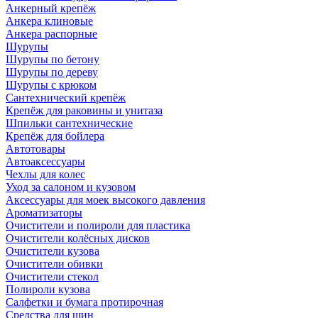
Анкерный крепёж
Анкера клиновые
Анкера распорные
Шурупы
Шурупы по бетону
Шурупы по дереву
Шурупы с крюком
Сантехнический крепёж
Крепёж для раковины и унитаза
Шпильки сантехнические
Крепёж для бойлера
Автотовары
Автоаксессуары
Чехлы для колес
Уход за салоном и кузовом
Аксессуары для моек высокого давления
Ароматизаторы
Очистители и полироли для пластика
Очистители колёсных дисков
Очистители кузова
Очистители обивки
Очистители стекол
Полироли кузова
Салфетки и бумага протирочная
Средства для шин