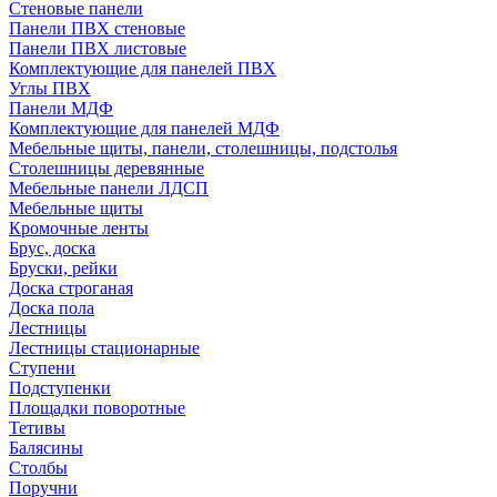
Стеновые панели
Панели ПВХ стеновые
Панели ПВХ листовые
Комплектующие для панелей ПВХ
Углы ПВХ
Панели МДФ
Комплектующие для панелей МДФ
Мебельные щиты, панели, столешницы, подстолья
Столешницы деревянные
Мебельные панели ЛДСП
Мебельные щиты
Кромочные ленты
Брус, доска
Бруски, рейки
Доска строганая
Доска пола
Лестницы
Лестницы стационарные
Ступени
Подступенки
Площадки поворотные
Тетивы
Балясины
Столбы
Поручни