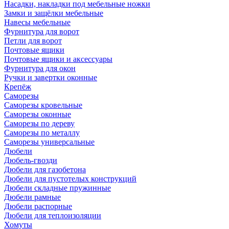
Насадки, накладки под мебельные ножки
Замки и защёлки мебельные
Навесы мебельные
Фурнитура для ворот
Петли для ворот
Почтовые ящики
Почтовые ящики и аксессуары
Фурнитура для окон
Ручки и завертки оконные
Крепёж
Саморезы
Саморезы кровельные
Саморезы оконные
Саморезы по дереву
Саморезы по металлу
Саморезы универсальные
Дюбели
Дюбель-гвозди
Дюбели для газобетона
Дюбели для пустотелых конструкций
Дюбели складные пружинные
Дюбели рамные
Дюбели распорные
Дюбели для теплоизоляции
Хомуты