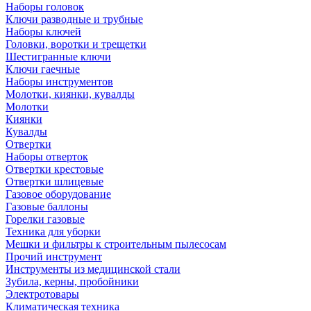
Наборы головок
Ключи разводные и трубные
Наборы ключей
Головки, воротки и трещетки
Шестигранные ключи
Ключи гаечные
Наборы инструментов
Молотки, киянки, кувалды
Молотки
Киянки
Кувалды
Отвертки
Наборы отверток
Отвертки крестовые
Отвертки шлицевые
Газовое оборудование
Газовые баллоны
Горелки газовые
Техника для уборки
Мешки и фильтры к строительным пылесосам
Прочий инструмент
Инструменты из медицинской стали
Зубила, керны, пробойники
Электротовары
Климатическая техника