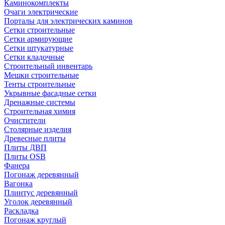
Каминокомплекты
Очаги электрические
Порталы для электрических каминов
Сетки строительные
Сетки армирующие
Сетки штукатурные
Сетки кладочные
Строительный инвентарь
Мешки строительные
Тенты строительные
Укрывные фасадные сетки
Дренажные системы
Строительная химия
Очистители
Столярные изделия
Древесные плиты
Плиты ДВП
Плиты OSB
Фанера
Погонаж деревянный
Вагонка
Плинтус деревянный
Уголок деревянный
Раскладка
Погонаж круглый