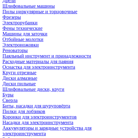
Дрели
Шлифовальные машины
Пилы циркулярные и торцовочные
Фрезеры
Электрорубанки
Фены технические
Машины для заточки
Отбойные молотки
Электроножовки
Реноваторы
Паяльный инструмент и принадлежности
Расходные материалы для паяния
Оснастка для электроинструмента
Круги отрезные
Диски алмазные
Диски пильные
Шлифовальные диски, круги
Буры
Сверла
Биты, насадки для шуруповёрта
Пилки для лобзиков
Коронки для электроинструментов
Насадки для электроинструмента
Аккумуляторы и зарядные устройства для
электроинструмента