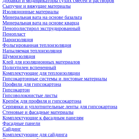
Добавки и модификаторы сухих смесей и растворов
Сыпучие и вяжущие материалы
Изоляционные материалы
Минеральная вата на основе базальта
Минеральная вата на основе кварца
Пенополистирол экструдированный
Пенопласт
Пароизоляция
Фольгированная теплоизоляция
Напыляемая теплоизоляция
Шумоизоляция
Клей для изоляционных материалов
Полиэтилен вспененный
Комплектующие для теплоизоляции
Гипсокартонные системы и листовые материалы
Профили для гипсокартона
Гипсокартон
Гипсоволокнистые листы
Крепёж для профиля и гипсокартона
Серпянки и уплотнительные ленты для гипсокартона
Стеновые и фасадные материалы
Комплектующие к фасадным панелям
Фасадные панели
Сайдинг
Комплектующие для сайдинга