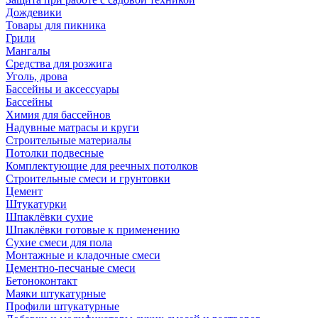
Дождевики
Товары для пикника
Грили
Мангалы
Средства для розжига
Уголь, дрова
Бассейны и аксессуары
Бассейны
Химия для бассейнов
Надувные матрасы и круги
Строительные материалы
Потолки подвесные
Комплектующие для реечных потолков
Строительные смеси и грунтовки
Цемент
Штукатурки
Шпаклёвки сухие
Шпаклёвки готовые к применению
Сухие смеси для пола
Монтажные и кладочные смеси
Цементно-песчаные смеси
Бетоноконтакт
Маяки штукатурные
Профили штукатурные