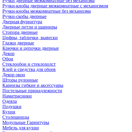
Ручки дверные межкомнатные без механизма
Ручки-кнобы дверные межкомнатные с механизмом
Ручки-кнобы межкомнатные без механизма
Ручки-скобы дверные
Дверная фурнитура
Дверные петли и шарниры
Стопора дверные
Цифры, таблички, вывески
Глазки дверные
Крючки и цепочки дверные
Декор
Обои
Стеклообои и стеклохолст
Клей и средства для обоев
Декор окон
Шторы рулонные
Карнизы гибкие и аксессуары
Постельные принадлежности
Наматрасники
Одеяла
Подушки
Кухни
Столешницы
Модульные Гарнитуры
Мебель для кухни