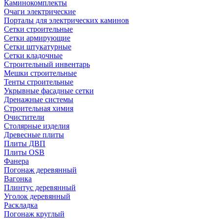
Каминокомплекты
Очаги электрические
Порталы для электрических каминов
Сетки строительные
Сетки армирующие
Сетки штукатурные
Сетки кладочные
Строительный инвентарь
Мешки строительные
Тенты строительные
Укрывные фасадные сетки
Дренажные системы
Строительная химия
Очистители
Столярные изделия
Древесные плиты
Плиты ДВП
Плиты OSB
Фанера
Погонаж деревянный
Вагонка
Плинтус деревянный
Уголок деревянный
Раскладка
Погонаж круглый