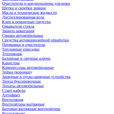
Очистители и кондиционеры для кожи
Щетки и скребки зимние
Масла и технические жидкости
Дистиллированная вода
Клеи и ремонтные средства
Омыватели стекла
Защита зажигания
Смазки автомобильные
Средства антикоррозийной обработки
Промывки и очистители
Топливные присадки
Техпомощь
Балонные и свечные ключи
Канистры
Компрессоры автомобильные
Лейки (воронки)
Зарядные и пуско-зарядные устройства
Тросы буксировочные
Лопаты автомобильные
Старт-кабели
Антифриз
Вентиляция
Вентиляторы вытяжные
Бытовые вытяжные вентиляторы
Воздуховоды