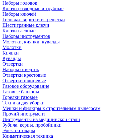
Наборы головок
Ключи разводные и трубные
Наборы ключей
Головки, воротки и трещетки
Шестигранные ключи
Ключи гаечные
Наборы инструментов
Молотки, киянки, кувалды
Молотки
Киянки
Кувалды
Отвертки
Наборы отверток
Отвертки крестовые
Отвертки шлицевые
Газовое оборудование
Газовые баллоны
Горелки газовые
Техника для уборки
Мешки и фильтры к строительным пылесосам
Прочий инструмент
Инструменты из медицинской стали
Зубила, керны, пробойники
Электротовары
Климатическая техника