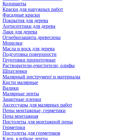
Колоранты
Краски для наружных работ
Фасадные краски
Покрытия для дерева
Антисептики для дерева
Лаки для дерева
Огнебиозащита древесины
Морилки
Масла и воск для дерева
Подготовка поверхности
Грунтовки пропиточные
Растворители,очистители, олифы
Шпатлевки
Малярный инструмент и материалы
Кисти малярные
Валики
Малярные ленты
Защитные пленки
Аксессуары для малярных работ
Пены монтажные, герметики
Пена монтажная
Пистолеты для монтажной пены
Герметики
Пистолеты для герметиков
Клеи, клейкие ленты