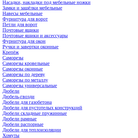
Насадки, накладки под мебельные ножки
Замки и защёлки мебельные
Навесы мебельные
Фурнитура для ворот
Петли для ворот
Почтовые ящики
Почтовые ящики и аксессуары
Фурнитура для окон
Ручки и завертки оконные
Крепёж
Саморезы
Саморезы кровельные
Саморезы оконные
Саморезы по дереву
Саморезы по металлу
Саморезы универсальные
Дюбели
Дюбель-гвозди
Дюбели для газобетона
Дюбели для пустотелых конструкций
Дюбели складные пружинные
Дюбели рамные
Дюбели распорные
Дюбели для теплоизоляции
Хомуты