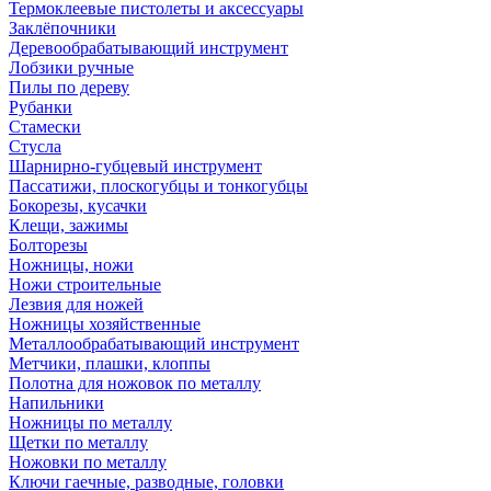
Термоклеевые пистолеты и аксессуары
Заклёпочники
Деревообрабатывающий инструмент
Лобзики ручные
Пилы по дереву
Рубанки
Стамески
Стусла
Шарнирно-губцевый инструмент
Пассатижи, плоскогубцы и тонкогубцы
Бокорезы, кусачки
Клещи, зажимы
Болторезы
Ножницы, ножи
Ножи строительные
Лезвия для ножей
Ножницы хозяйственные
Металлообрабатывающий инструмент
Метчики, плашки, клоппы
Полотна для ножовок по металлу
Напильники
Ножницы по металлу
Щетки по металлу
Ножовки по металлу
Ключи гаечные, разводные, головки