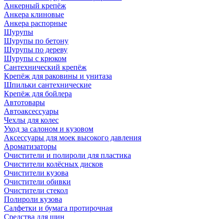
Анкерный крепёж
Анкера клиновые
Анкера распорные
Шурупы
Шурупы по бетону
Шурупы по дереву
Шурупы с крюком
Сантехнический крепёж
Крепёж для раковины и унитаза
Шпильки сантехнические
Крепёж для бойлера
Автотовары
Автоаксессуары
Чехлы для колес
Уход за салоном и кузовом
Аксессуары для моек высокого давления
Ароматизаторы
Очистители и полироли для пластика
Очистители колёсных дисков
Очистители кузова
Очистители обивки
Очистители стекол
Полироли кузова
Салфетки и бумага протирочная
Средства для шин