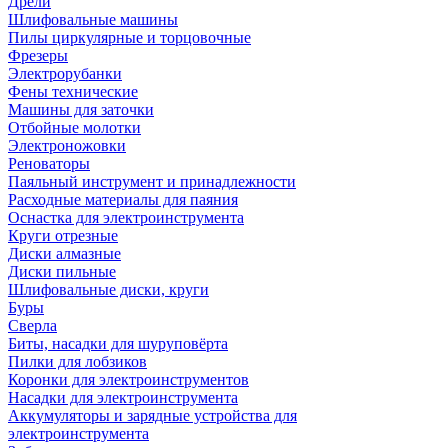
Дрели
Шлифовальные машины
Пилы циркулярные и торцовочные
Фрезеры
Электрорубанки
Фены технические
Машины для заточки
Отбойные молотки
Электроножовки
Реноваторы
Паяльный инструмент и принадлежности
Расходные материалы для паяния
Оснастка для электроинструмента
Круги отрезные
Диски алмазные
Диски пильные
Шлифовальные диски, круги
Буры
Сверла
Биты, насадки для шуруповёрта
Пилки для лобзиков
Коронки для электроинструментов
Насадки для электроинструмента
Аккумуляторы и зарядные устройства для
электроинструмента