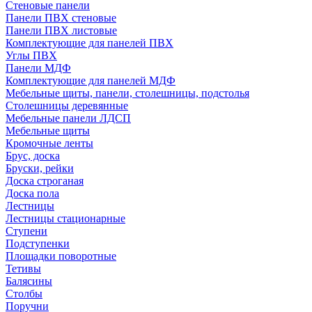
Стеновые панели
Панели ПВХ стеновые
Панели ПВХ листовые
Комплектующие для панелей ПВХ
Углы ПВХ
Панели МДФ
Комплектующие для панелей МДФ
Мебельные щиты, панели, столешницы, подстолья
Столешницы деревянные
Мебельные панели ЛДСП
Мебельные щиты
Кромочные ленты
Брус, доска
Бруски, рейки
Доска строганая
Доска пола
Лестницы
Лестницы стационарные
Ступени
Подступенки
Площадки поворотные
Тетивы
Балясины
Столбы
Поручни