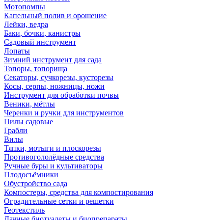
Мотопомпы
Капельный полив и орошение
Лейки, ведра
Баки, бочки, канистры
Садовый инструмент
Лопаты
Зимний инструмент для сада
Топоры, топорища
Секаторы, сучкорезы, кусторезы
Косы, серпы, ножницы, ножи
Инструмент для обработки почвы
Веники, мётлы
Черенки и ручки для инструментов
Пилы садовые
Грабли
Вилы
Тяпки, мотыги и плоскорезы
Противогололёдные средства
Ручные буры и культиваторы
Плодосъёмники
Обустройство сада
Компостеры, средства для компостирования
Оградительные сетки и решетки
Геотекстиль
Дачные биотуалеты и биопрепараты