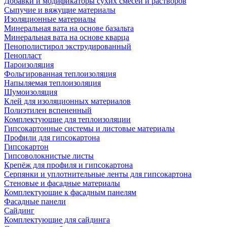
Добавки и модификаторы сухих смесей и растворов
Сыпучие и вяжущие материалы
Изоляционные материалы
Минеральная вата на основе базальта
Минеральная вата на основе кварца
Пенополистирол экструдированный
Пенопласт
Пароизоляция
Фольгированная теплоизоляция
Напыляемая теплоизоляция
Шумоизоляция
Клей для изоляционных материалов
Полиэтилен вспененный
Комплектующие для теплоизоляции
Гипсокартонные системы и листовые материалы
Профили для гипсокартона
Гипсокартон
Гипсоволокнистые листы
Крепёж для профиля и гипсокартона
Серпянки и уплотнительные ленты для гипсокартона
Стеновые и фасадные материалы
Комплектующие к фасадным панелям
Фасадные панели
Сайдинг
Комплектующие для сайдинга