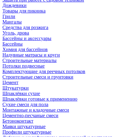
Дождевики
Товары для пикника
Грили
Мангалы
Средства для розжига
Уголь, дрова
Бассейны и аксессуары
Бассейны
Химия для бассейнов
Надувные матрасы и круги
Строительные материалы
Потолки подвесные
Комплектующие для реечных потолков
Строительные смеси и грунтовки
Цемент
Штукатурки
Шпаклёвки сухие
Шпаклёвки готовые к применению
Сухие смеси для пола
Монтажные и кладочные смеси
Цементно-песчаные смеси
Бетоноконтакт
Маяки штукатурные
Профили штукатурные