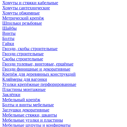
Хомуты и стяжки кабельные
Хомуты сантехнические
Хомуты обжимные
Метрический крепёж
Шпильки резьбовые
Шайбы
Винты
Болты
Гайки
Гвозди, скобы строительные
Гвозди строительные
Скобы строительные
Гвозди толевые, винтовые, ершёные
Гвозди финишные и декоративные
Крепёж для деревянных конструкций
Кляймеры для вагонки
Уголки крепёжные перфорированные
Пластины монтажные
Заклёпки
Мебельный крепёж
Болты и винты мебельные
Заглушки декоративные
Мебельные стяжки, шканты
Мебельные уголки и пластины
Мебельные шурупы и конфирматы