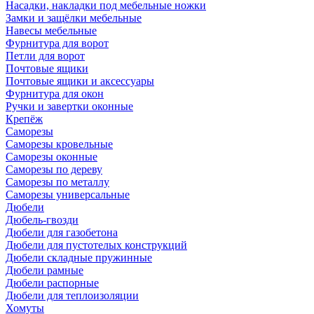
Насадки, накладки под мебельные ножки
Замки и защёлки мебельные
Навесы мебельные
Фурнитура для ворот
Петли для ворот
Почтовые ящики
Почтовые ящики и аксессуары
Фурнитура для окон
Ручки и завертки оконные
Крепёж
Саморезы
Саморезы кровельные
Саморезы оконные
Саморезы по дереву
Саморезы по металлу
Саморезы универсальные
Дюбели
Дюбель-гвозди
Дюбели для газобетона
Дюбели для пустотелых конструкций
Дюбели складные пружинные
Дюбели рамные
Дюбели распорные
Дюбели для теплоизоляции
Хомуты