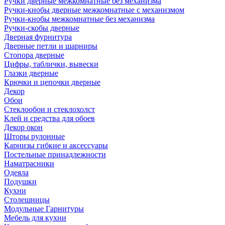
Ручки дверные межкомнатные без механизма
Ручки-кнобы дверные межкомнатные с механизмом
Ручки-кнобы межкомнатные без механизма
Ручки-скобы дверные
Дверная фурнитура
Дверные петли и шарниры
Стопора дверные
Цифры, таблички, вывески
Глазки дверные
Крючки и цепочки дверные
Декор
Обои
Стеклообои и стеклохолст
Клей и средства для обоев
Декор окон
Шторы рулонные
Карнизы гибкие и аксессуары
Постельные принадлежности
Наматрасники
Одеяла
Подушки
Кухни
Столешницы
Модульные Гарнитуры
Мебель для кухни