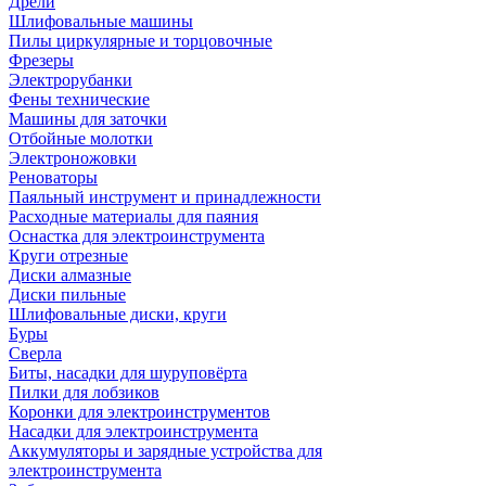
Дрели
Шлифовальные машины
Пилы циркулярные и торцовочные
Фрезеры
Электрорубанки
Фены технические
Машины для заточки
Отбойные молотки
Электроножовки
Реноваторы
Паяльный инструмент и принадлежности
Расходные материалы для паяния
Оснастка для электроинструмента
Круги отрезные
Диски алмазные
Диски пильные
Шлифовальные диски, круги
Буры
Сверла
Биты, насадки для шуруповёрта
Пилки для лобзиков
Коронки для электроинструментов
Насадки для электроинструмента
Аккумуляторы и зарядные устройства для
электроинструмента