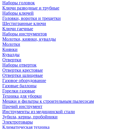
Наборы головок
Ключи разводные и трубные
Наборы ключей
Головки, воротки и трещетки
Шестигранные ключи
Ключи гаечные
Наборы инструментов
Молотки, киянки, кувалды
Молотки
Киянки
Кувалды
Отвертки
Наборы отверток
Отвертки крестовые
Отвертки шлицевые
Газовое оборудование
Газовые баллоны
Горелки газовые
Техника для уборки
Мешки и фильтры к строительным пылесосам
Прочий инструмент
Инструменты из медицинской стали
Зубила, керны, пробойники
Электротовары
Климатическая техника