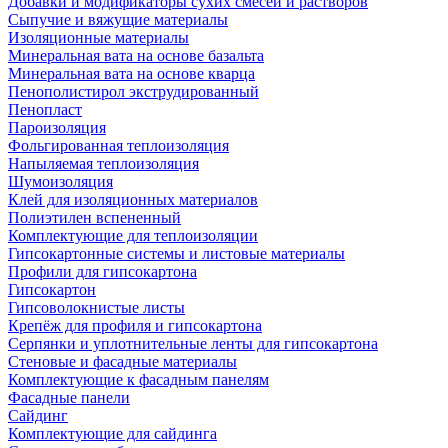
Добавки и модификаторы сухих смесей и растворов
Сыпучие и вяжущие материалы
Изоляционные материалы
Минеральная вата на основе базальта
Минеральная вата на основе кварца
Пенополистирол экструдированный
Пенопласт
Пароизоляция
Фольгированная теплоизоляция
Напыляемая теплоизоляция
Шумоизоляция
Клей для изоляционных материалов
Полиэтилен вспененный
Комплектующие для теплоизоляции
Гипсокартонные системы и листовые материалы
Профили для гипсокартона
Гипсокартон
Гипсоволокнистые листы
Крепёж для профиля и гипсокартона
Серпянки и уплотнительные ленты для гипсокартона
Стеновые и фасадные материалы
Комплектующие к фасадным панелям
Фасадные панели
Сайдинг
Комплектующие для сайдинга