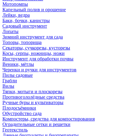
Мотопомпы
Капельный полив и орошение
Лейки, ведра
Баки, бочки, канистры
Садовый инструмент
Лопаты
Зимний инструмент для сада
Топоры, топорища
Секаторы, сучкорезы, кусторезы
Косы, серпы, ножницы, ножи
Инструмент для обработки почвы
Веники, мётлы
Черенки и ручки для инструментов
Пилы садовые
Грабли
Вилы
Тяпки, мотыги и плоскорезы
Противогололёдные средства
Ручные буры и культиваторы
Плодосъёмники
Обустройство сада
Компостеры, средства для компостирования
Оградительные сетки и решетки
Геотекстиль
Дачные биотуалеты и биопрепараты