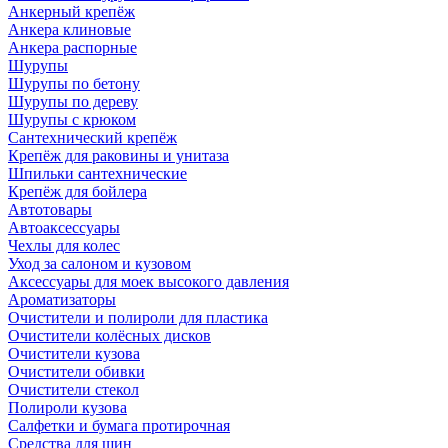
Анкерный крепёж
Анкера клиновые
Анкера распорные
Шурупы
Шурупы по бетону
Шурупы по дереву
Шурупы с крюком
Сантехнический крепёж
Крепёж для раковины и унитаза
Шпильки сантехнические
Крепёж для бойлера
Автотовары
Автоаксессуары
Чехлы для колес
Уход за салоном и кузовом
Аксессуары для моек высокого давления
Ароматизаторы
Очистители и полироли для пластика
Очистители колёсных дисков
Очистители кузова
Очистители обивки
Очистители стекол
Полироли кузова
Салфетки и бумага протирочная
Средства для шин