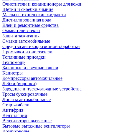
Очистители и кондиционеры для кожи
Щетки и скребки зимние
Масла и технические жидкости
Дистиллированная вода
Клеи и ремонтные средства
Омыватели стекла
Защита зажигания
Смазки автомобильные
Средства антикоррозийной обработки
Промывки и очистители
Топливные присадки
Техпомощь
Балонные и свечные ключи
Канистры
Компрессоры автомобильные
Лейки (воронки)
Зарядные и пуско-зарядные устройства
Тросы буксировочные
Лопаты автомобильные
Старт-кабели
Антифриз
Вентиляция
Вентиляторы вытяжные
Бытовые вытяжные вентиляторы
Воздуховоды