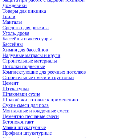
Дождевики
Товары для пикника
Грили
Мангалы
Средства для розжига
Уголь, дрова
Бассейны и аксессуары
Бассейны
Химия для бассейнов
Надувные матрасы и круги
Строительные материалы
Потолки подвесные
Комплектующие для реечных потолков
Строительные смеси и грунтовки
Цемент
Штукатурки
Шпаклёвки сухие
Шпаклёвки готовые к применению
Сухие смеси для пола
Монтажные и кладочные смеси
Цементно-песчаные смеси
Бетоноконтакт
Маяки штукатурные
Профили штукатурные