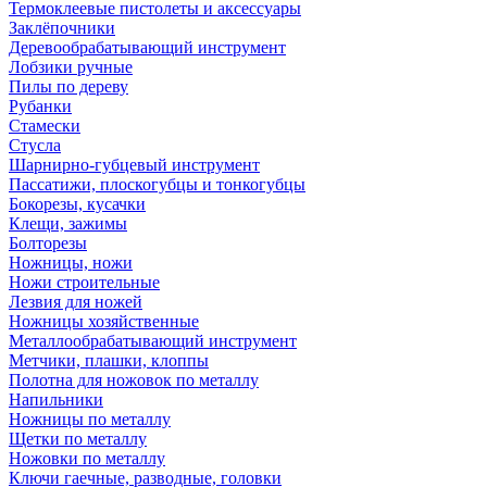
Термоклеевые пистолеты и аксессуары
Заклёпочники
Деревообрабатывающий инструмент
Лобзики ручные
Пилы по дереву
Рубанки
Стамески
Стусла
Шарнирно-губцевый инструмент
Пассатижи, плоскогубцы и тонкогубцы
Бокорезы, кусачки
Клещи, зажимы
Болторезы
Ножницы, ножи
Ножи строительные
Лезвия для ножей
Ножницы хозяйственные
Металлообрабатывающий инструмент
Метчики, плашки, клоппы
Полотна для ножовок по металлу
Напильники
Ножницы по металлу
Щетки по металлу
Ножовки по металлу
Ключи гаечные, разводные, головки