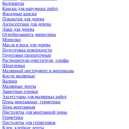
Колоранты
Краски для наружных работ
Фасадные краски
Покрытия для дерева
Антисептики для дерева
Лаки для дерева
Огнебиозащита древесины
Морилки
Масла и воск для дерева
Подготовка поверхности
Грунтовки пропиточные
Растворители,очистители, олифы
Шпатлевки
Малярный инструмент и материалы
Кисти малярные
Валики
Малярные ленты
Защитные пленки
Аксессуары для малярных работ
Пены монтажные, герметики
Пена монтажная
Пистолеты для монтажной пены
Герметики
Пистолеты для герметиков
Клеи, клейкие ленты