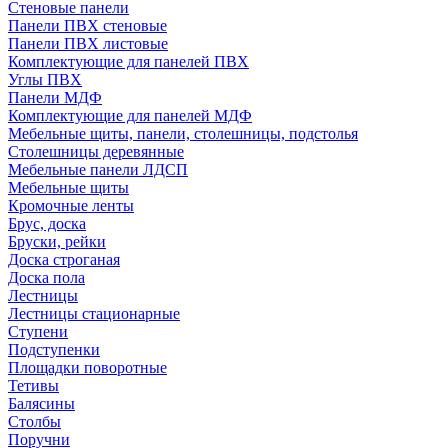
Стеновые панели
Панели ПВХ стеновые
Панели ПВХ листовые
Комплектующие для панелей ПВХ
Углы ПВХ
Панели МДФ
Комплектующие для панелей МДФ
Мебельные щиты, панели, столешницы, подстолья
Столешницы деревянные
Мебельные панели ЛДСП
Мебельные щиты
Кромочные ленты
Брус, доска
Бруски, рейки
Доска строганая
Доска пола
Лестницы
Лестницы стационарные
Ступени
Подступенки
Площадки поворотные
Тетивы
Балясины
Столбы
Поручни