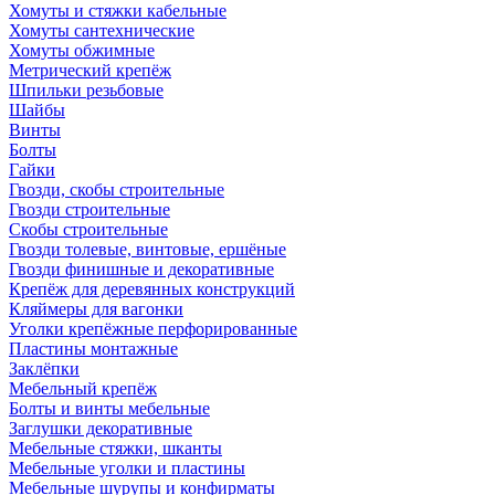
Хомуты и стяжки кабельные
Хомуты сантехнические
Хомуты обжимные
Метрический крепёж
Шпильки резьбовые
Шайбы
Винты
Болты
Гайки
Гвозди, скобы строительные
Гвозди строительные
Скобы строительные
Гвозди толевые, винтовые, ершёные
Гвозди финишные и декоративные
Крепёж для деревянных конструкций
Кляймеры для вагонки
Уголки крепёжные перфорированные
Пластины монтажные
Заклёпки
Мебельный крепёж
Болты и винты мебельные
Заглушки декоративные
Мебельные стяжки, шканты
Мебельные уголки и пластины
Мебельные шурупы и конфирматы