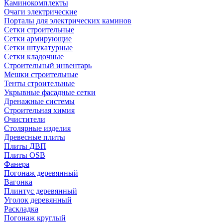
Каминокомплекты
Очаги электрические
Порталы для электрических каминов
Сетки строительные
Сетки армирующие
Сетки штукатурные
Сетки кладочные
Строительный инвентарь
Мешки строительные
Тенты строительные
Укрывные фасадные сетки
Дренажные системы
Строительная химия
Очистители
Столярные изделия
Древесные плиты
Плиты ДВП
Плиты OSB
Фанера
Погонаж деревянный
Вагонка
Плинтус деревянный
Уголок деревянный
Раскладка
Погонаж круглый