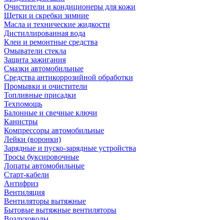
Очистители и кондиционеры для кожи
Щетки и скребки зимние
Масла и технические жидкости
Дистиллированная вода
Клеи и ремонтные средства
Омыватели стекла
Защита зажигания
Смазки автомобильные
Средства антикоррозийной обработки
Промывки и очистители
Топливные присадки
Техпомощь
Балонные и свечные ключи
Канистры
Компрессоры автомобильные
Лейки (воронки)
Зарядные и пуско-зарядные устройства
Тросы буксировочные
Лопаты автомобильные
Старт-кабели
Антифриз
Вентиляция
Вентиляторы вытяжные
Бытовые вытяжные вентиляторы
Воздуховоды