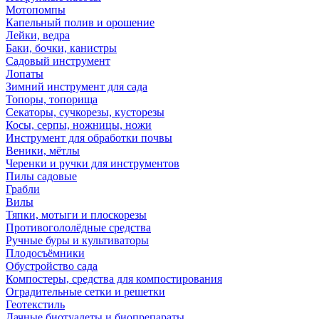
Мотопомпы
Капельный полив и орошение
Лейки, ведра
Баки, бочки, канистры
Садовый инструмент
Лопаты
Зимний инструмент для сада
Топоры, топорища
Секаторы, сучкорезы, кусторезы
Косы, серпы, ножницы, ножи
Инструмент для обработки почвы
Веники, мётлы
Черенки и ручки для инструментов
Пилы садовые
Грабли
Вилы
Тяпки, мотыги и плоскорезы
Противогололёдные средства
Ручные буры и культиваторы
Плодосъёмники
Обустройство сада
Компостеры, средства для компостирования
Оградительные сетки и решетки
Геотекстиль
Дачные биотуалеты и биопрепараты