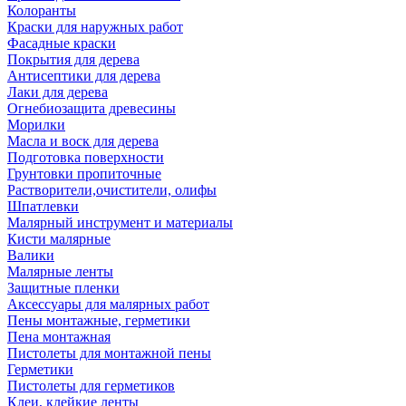
Колоранты
Краски для наружных работ
Фасадные краски
Покрытия для дерева
Антисептики для дерева
Лаки для дерева
Огнебиозащита древесины
Морилки
Масла и воск для дерева
Подготовка поверхности
Грунтовки пропиточные
Растворители,очистители, олифы
Шпатлевки
Малярный инструмент и материалы
Кисти малярные
Валики
Малярные ленты
Защитные пленки
Аксессуары для малярных работ
Пены монтажные, герметики
Пена монтажная
Пистолеты для монтажной пены
Герметики
Пистолеты для герметиков
Клеи, клейкие ленты