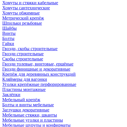
Хомуты и стяжки кабельные
Хомуты сантехнические
Хомуты обжимные
Метрический крепёж
Шпильки резьбовые
Шайбы
Винты
Болты
Гайки
Гвозди, скобы строительные
Гвозди строительные
Скобы строительные
Гвозди толевые, винтовые, ершёные
Гвозди финишные и декоративные
Крепёж для деревянных конструкций
Кляймеры для вагонки
Уголки крепёжные перфорированные
Пластины монтажные
Заклёпки
Мебельный крепёж
Болты и винты мебельные
Заглушки декоративные
Мебельные стяжки, шканты
Мебельные уголки и пластины
Мебельные шурупы и конфирматы