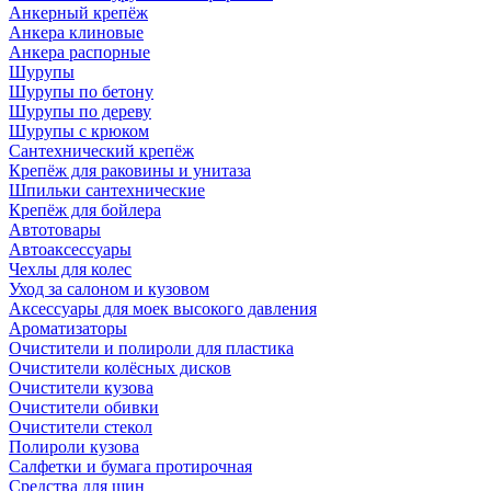
Анкерный крепёж
Анкера клиновые
Анкера распорные
Шурупы
Шурупы по бетону
Шурупы по дереву
Шурупы с крюком
Сантехнический крепёж
Крепёж для раковины и унитаза
Шпильки сантехнические
Крепёж для бойлера
Автотовары
Автоаксессуары
Чехлы для колес
Уход за салоном и кузовом
Аксессуары для моек высокого давления
Ароматизаторы
Очистители и полироли для пластика
Очистители колёсных дисков
Очистители кузова
Очистители обивки
Очистители стекол
Полироли кузова
Салфетки и бумага протирочная
Средства для шин