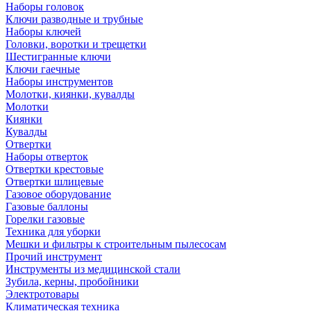
Наборы головок
Ключи разводные и трубные
Наборы ключей
Головки, воротки и трещетки
Шестигранные ключи
Ключи гаечные
Наборы инструментов
Молотки, киянки, кувалды
Молотки
Киянки
Кувалды
Отвертки
Наборы отверток
Отвертки крестовые
Отвертки шлицевые
Газовое оборудование
Газовые баллоны
Горелки газовые
Техника для уборки
Мешки и фильтры к строительным пылесосам
Прочий инструмент
Инструменты из медицинской стали
Зубила, керны, пробойники
Электротовары
Климатическая техника