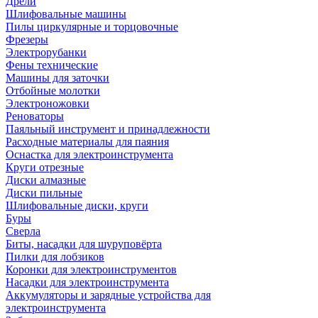
Дрели
Шлифовальные машины
Пилы циркулярные и торцовочные
Фрезеры
Электрорубанки
Фены технические
Машины для заточки
Отбойные молотки
Электроножовки
Реноваторы
Паяльный инструмент и принадлежности
Расходные материалы для паяния
Оснастка для электроинструмента
Круги отрезные
Диски алмазные
Диски пильные
Шлифовальные диски, круги
Буры
Сверла
Биты, насадки для шуруповёрта
Пилки для лобзиков
Коронки для электроинструментов
Насадки для электроинструмента
Аккумуляторы и зарядные устройства для
электроинструмента