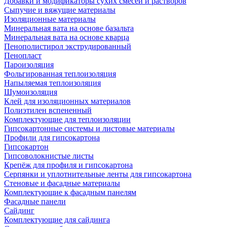
Добавки и модификаторы сухих смесей и растворов
Сыпучие и вяжущие материалы
Изоляционные материалы
Минеральная вата на основе базальта
Минеральная вата на основе кварца
Пенополистирол экструдированный
Пенопласт
Пароизоляция
Фольгированная теплоизоляция
Напыляемая теплоизоляция
Шумоизоляция
Клей для изоляционных материалов
Полиэтилен вспененный
Комплектующие для теплоизоляции
Гипсокартонные системы и листовые материалы
Профили для гипсокартона
Гипсокартон
Гипсоволокнистые листы
Крепёж для профиля и гипсокартона
Серпянки и уплотнительные ленты для гипсокартона
Стеновые и фасадные материалы
Комплектующие к фасадным панелям
Фасадные панели
Сайдинг
Комплектующие для сайдинга