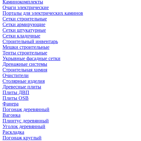
Каминокомплекты
Очаги электрические
Порталы для электрических каминов
Сетки строительные
Сетки армирующие
Сетки штукатурные
Сетки кладочные
Строительный инвентарь
Мешки строительные
Тенты строительные
Укрывные фасадные сетки
Дренажные системы
Строительная химия
Очистители
Столярные изделия
Древесные плиты
Плиты ДВП
Плиты OSB
Фанера
Погонаж деревянный
Вагонка
Плинтус деревянный
Уголок деревянный
Раскладка
Погонаж круглый