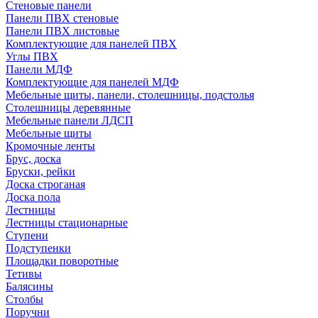
Стеновые панели
Панели ПВХ стеновые
Панели ПВХ листовые
Комплектующие для панелей ПВХ
Углы ПВХ
Панели МДФ
Комплектующие для панелей МДФ
Мебельные щиты, панели, столешницы, подстолья
Столешницы деревянные
Мебельные панели ЛДСП
Мебельные щиты
Кромочные ленты
Брус, доска
Бруски, рейки
Доска строганая
Доска пола
Лестницы
Лестницы стационарные
Ступени
Подступенки
Площадки поворотные
Тетивы
Балясины
Столбы
Поручни