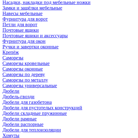
Насадки, накладки под мебельные ножки
Замки и защёлки мебельные
Навесы мебельные
Фурнитура для ворот
Петли для ворот
Почтовые ящики
Почтовые ящики и аксессуары
Фурнитура для окон
Ручки и завертки оконные
Крепёж
Саморезы
Саморезы кровельные
Саморезы оконные
Саморезы по дереву
Саморезы по металлу
Саморезы универсальные
Дюбели
Дюбель-гвозди
Дюбели для газобетона
Дюбели для пустотелых конструкций
Дюбели складные пружинные
Дюбели рамные
Дюбели распорные
Дюбели для теплоизоляции
Хомуты