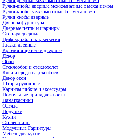
Ручки дверные межкомнатные без механизма
Ручки-кнобы дверные межкомнатные с механизмом
Ручки-кнобы межкомнатные без механизма
Ручки-скобы дверные
Дверная фурнитура
Дверные петли и шарниры
Стопора дверные
Цифры, таблички, вывески
Глазки дверные
Крючки и цепочки дверные
Декор
Обои
Стеклообои и стеклохолст
Клей и средства для обоев
Декор окон
Шторы рулонные
Карнизы гибкие и аксессуары
Постельные принадлежности
Наматрасники
Одеяла
Подушки
Кухни
Столешницы
Модульные Гарнитуры
Мебель для кухни