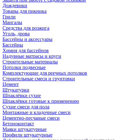
Дождевики
Товары для пикника
Грили
Мангалы
Средства для розжига
Уголь, дрова
Бассейны и аксессуары
Бассейны
Химия для бассейнов
Надувные матрасы и круги
Строительные материалы
Потолки подвесные
Комплектующие для реечных потолков
Строительные смеси и грунтовки
Цемент
Штукатурки
Шпаклёвки сухие
Шпаклёвки готовые к применению
Сухие смеси для пола
Монтажные и кладочные смеси
Цементно-песчаные смеси
Бетоноконтакт
Маяки штукатурные
Профили штукатурные