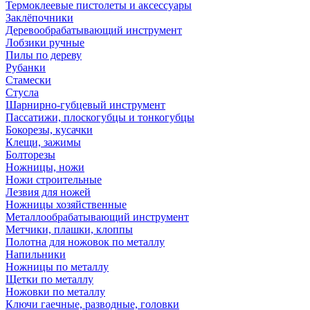
Термоклеевые пистолеты и аксессуары
Заклёпочники
Деревообрабатывающий инструмент
Лобзики ручные
Пилы по дереву
Рубанки
Стамески
Стусла
Шарнирно-губцевый инструмент
Пассатижи, плоскогубцы и тонкогубцы
Бокорезы, кусачки
Клещи, зажимы
Болторезы
Ножницы, ножи
Ножи строительные
Лезвия для ножей
Ножницы хозяйственные
Металлообрабатывающий инструмент
Метчики, плашки, клоппы
Полотна для ножовок по металлу
Напильники
Ножницы по металлу
Щетки по металлу
Ножовки по металлу
Ключи гаечные, разводные, головки