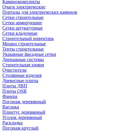
Каминокомплекты
Очаги электрические
Порталы для электрических каминов
Сетки строительные
Сетки армирующие
Сетки штукатурные
Сетки кладочные
Строительный инвентарь
Мешки строительные
Тенты строительные
Укрывные фасадные сетки
Дренажные системы
Строительная химия
Очистители
Столярные изделия
Древесные плиты
Плиты ДВП
Плиты OSB
Фанера
Погонаж деревянный
Вагонка
Плинтус деревянный
Уголок деревянный
Раскладка
Погонаж круглый