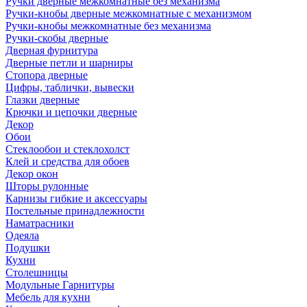
Ручки дверные межкомнатные без механизма
Ручки-кнобы дверные межкомнатные с механизмом
Ручки-кнобы межкомнатные без механизма
Ручки-скобы дверные
Дверная фурнитура
Дверные петли и шарниры
Стопора дверные
Цифры, таблички, вывески
Глазки дверные
Крючки и цепочки дверные
Декор
Обои
Стеклообои и стеклохолст
Клей и средства для обоев
Декор окон
Шторы рулонные
Карнизы гибкие и аксессуары
Постельные принадлежности
Наматрасники
Одеяла
Подушки
Кухни
Столешницы
Модульные Гарнитуры
Мебель для кухни