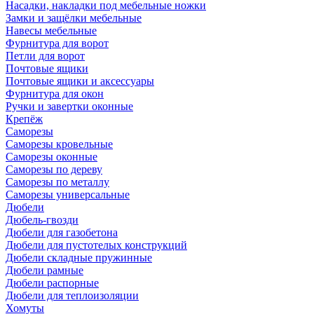
Насадки, накладки под мебельные ножки
Замки и защёлки мебельные
Навесы мебельные
Фурнитура для ворот
Петли для ворот
Почтовые ящики
Почтовые ящики и аксессуары
Фурнитура для окон
Ручки и завертки оконные
Крепёж
Саморезы
Саморезы кровельные
Саморезы оконные
Саморезы по дереву
Саморезы по металлу
Саморезы универсальные
Дюбели
Дюбель-гвозди
Дюбели для газобетона
Дюбели для пустотелых конструкций
Дюбели складные пружинные
Дюбели рамные
Дюбели распорные
Дюбели для теплоизоляции
Хомуты