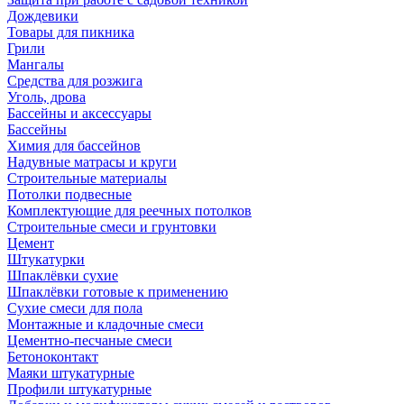
Дождевики
Товары для пикника
Грили
Мангалы
Средства для розжига
Уголь, дрова
Бассейны и аксессуары
Бассейны
Химия для бассейнов
Надувные матрасы и круги
Строительные материалы
Потолки подвесные
Комплектующие для реечных потолков
Строительные смеси и грунтовки
Цемент
Штукатурки
Шпаклёвки сухие
Шпаклёвки готовые к применению
Сухие смеси для пола
Монтажные и кладочные смеси
Цементно-песчаные смеси
Бетоноконтакт
Маяки штукатурные
Профили штукатурные