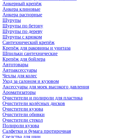
Анкерный крепёж
Анкера клиновые
Анкера распорные
Шурупы
Шурупы по бетону
Шурупы по дереву
Шурупы с крюком
Сантехнический крепёж
Крепёж для раковины и унитаза
Шпильки сантехнические
Крепёж для бойлера
Автотовары
Автоаксессуары
Чехлы для колес
Уход за салоном и кузовом
Аксессуары для моек высокого давления
Ароматизаторы
Очистители и полироли для пластика
Очистители колёсных дисков
Очистители кузова
Очистители обивки
Очистители стекол
Полироли кузова
Салфетки и бумага протирочная
Средства для шин