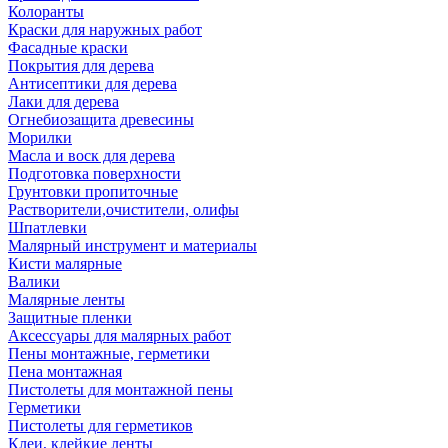
Колоранты
Краски для наружных работ
Фасадные краски
Покрытия для дерева
Антисептики для дерева
Лаки для дерева
Огнебиозащита древесины
Морилки
Масла и воск для дерева
Подготовка поверхности
Грунтовки пропиточные
Растворители,очистители, олифы
Шпатлевки
Малярный инструмент и материалы
Кисти малярные
Валики
Малярные ленты
Защитные пленки
Аксессуары для малярных работ
Пены монтажные, герметики
Пена монтажная
Пистолеты для монтажной пены
Герметики
Пистолеты для герметиков
Клеи, клейкие ленты