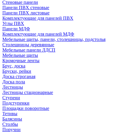
Стеновые панели
Панели ПВХ стеновые
Панели ПВХ листовые
Комплектующие для панелей ПВХ
Углы ПВХ
Панели МДФ
Комплектующие для панелей МДФ
Мебельные щиты, панели, столешницы, подстолья
Столешницы деревянные
Мебельные панели ЛДСП
Мебельные щиты
Кромочные ленты
Брус, доска
Бруски, рейки
Доска строганая
Доска пола
Лестницы
Лестницы стационарные
Ступени
Подступенки
Площадки поворотные
Тетивы
Балясины
Столбы
Поручни