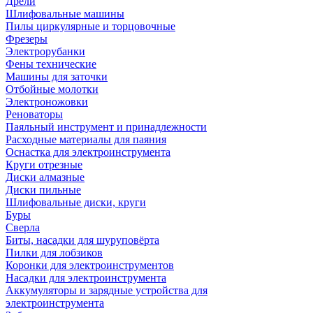
Дрели
Шлифовальные машины
Пилы циркулярные и торцовочные
Фрезеры
Электрорубанки
Фены технические
Машины для заточки
Отбойные молотки
Электроножовки
Реноваторы
Паяльный инструмент и принадлежности
Расходные материалы для паяния
Оснастка для электроинструмента
Круги отрезные
Диски алмазные
Диски пильные
Шлифовальные диски, круги
Буры
Сверла
Биты, насадки для шуруповёрта
Пилки для лобзиков
Коронки для электроинструментов
Насадки для электроинструмента
Аккумуляторы и зарядные устройства для
электроинструмента