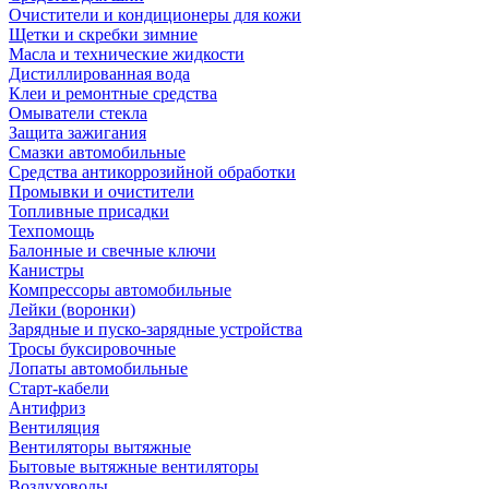
Очистители и кондиционеры для кожи
Щетки и скребки зимние
Масла и технические жидкости
Дистиллированная вода
Клеи и ремонтные средства
Омыватели стекла
Защита зажигания
Смазки автомобильные
Средства антикоррозийной обработки
Промывки и очистители
Топливные присадки
Техпомощь
Балонные и свечные ключи
Канистры
Компрессоры автомобильные
Лейки (воронки)
Зарядные и пуско-зарядные устройства
Тросы буксировочные
Лопаты автомобильные
Старт-кабели
Антифриз
Вентиляция
Вентиляторы вытяжные
Бытовые вытяжные вентиляторы
Воздуховоды