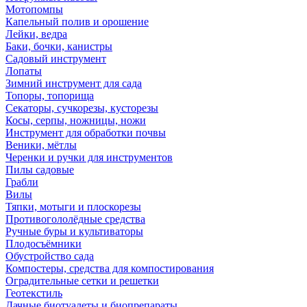
Мотопомпы
Капельный полив и орошение
Лейки, ведра
Баки, бочки, канистры
Садовый инструмент
Лопаты
Зимний инструмент для сада
Топоры, топорища
Секаторы, сучкорезы, кусторезы
Косы, серпы, ножницы, ножи
Инструмент для обработки почвы
Веники, мётлы
Черенки и ручки для инструментов
Пилы садовые
Грабли
Вилы
Тяпки, мотыги и плоскорезы
Противогололёдные средства
Ручные буры и культиваторы
Плодосъёмники
Обустройство сада
Компостеры, средства для компостирования
Оградительные сетки и решетки
Геотекстиль
Дачные биотуалеты и биопрепараты