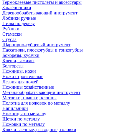
Термоклеевые пистолеты и аксессуары
Заклёпочники
Деревообрабатывающий инструмент
Лобзики ручные
Пилы по дереву
Рубанки
Стамески
Стусла
Шарнирно-губцевый инструмент
Пассатижи, плоскогубцы и тонкогубцы
Бокорезы, кусачки
Клещи, зажимы
Болторезы
Ножницы, ножи
Ножи строительные
Лезвия для ножей
Ножницы хозяйственные
Металлообрабатывающий инструмент
Метчики, плашки, клоппы
Полотна для ножовок по металлу
Напильники
Ножницы по металлу
Щетки по металлу
Ножовки по металлу
Ключи гаечные, разводные, головки