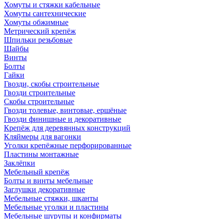
Хомуты и стяжки кабельные
Хомуты сантехнические
Хомуты обжимные
Метрический крепёж
Шпильки резьбовые
Шайбы
Винты
Болты
Гайки
Гвозди, скобы строительные
Гвозди строительные
Скобы строительные
Гвозди толевые, винтовые, ершёные
Гвозди финишные и декоративные
Крепёж для деревянных конструкций
Кляймеры для вагонки
Уголки крепёжные перфорированные
Пластины монтажные
Заклёпки
Мебельный крепёж
Болты и винты мебельные
Заглушки декоративные
Мебельные стяжки, шканты
Мебельные уголки и пластины
Мебельные шурупы и конфирматы