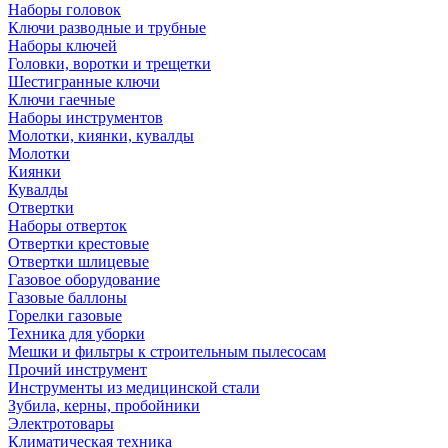
Наборы головок
Ключи разводные и трубные
Наборы ключей
Головки, воротки и трещетки
Шестигранные ключи
Ключи гаечные
Наборы инструментов
Молотки, киянки, кувалды
Молотки
Киянки
Кувалды
Отвертки
Наборы отверток
Отвертки крестовые
Отвертки шлицевые
Газовое оборудование
Газовые баллоны
Горелки газовые
Техника для уборки
Мешки и фильтры к строительным пылесосам
Прочий инструмент
Инструменты из медицинской стали
Зубила, керны, пробойники
Электротовары
Климатическая техника