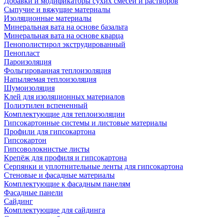
Добавки и модификаторы сухих смесей и растворов
Сыпучие и вяжущие материалы
Изоляционные материалы
Минеральная вата на основе базальта
Минеральная вата на основе кварца
Пенополистирол экструдированный
Пенопласт
Пароизоляция
Фольгированная теплоизоляция
Напыляемая теплоизоляция
Шумоизоляция
Клей для изоляционных материалов
Полиэтилен вспененный
Комплектующие для теплоизоляции
Гипсокартонные системы и листовые материалы
Профили для гипсокартона
Гипсокартон
Гипсоволокнистые листы
Крепёж для профиля и гипсокартона
Серпянки и уплотнительные ленты для гипсокартона
Стеновые и фасадные материалы
Комплектующие к фасадным панелям
Фасадные панели
Сайдинг
Комплектующие для сайдинга