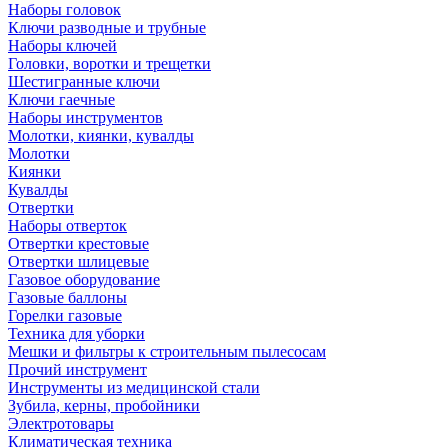
Наборы головок
Ключи разводные и трубные
Наборы ключей
Головки, воротки и трещетки
Шестигранные ключи
Ключи гаечные
Наборы инструментов
Молотки, киянки, кувалды
Молотки
Киянки
Кувалды
Отвертки
Наборы отверток
Отвертки крестовые
Отвертки шлицевые
Газовое оборудование
Газовые баллоны
Горелки газовые
Техника для уборки
Мешки и фильтры к строительным пылесосам
Прочий инструмент
Инструменты из медицинской стали
Зубила, керны, пробойники
Электротовары
Климатическая техника