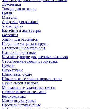
Дождевики
Товары для пикника
Грили
Мангалы
Средства для розжига
Уголь, дрова
Бассейны и аксессуары
Бассейны
Химия для бассейнов
Надувные матрасы и круги
Строительные материалы
Потолки подвесные
Комплектующие для реечных потолков
Строительные смеси и грунтовки
Цемент
Штукатурки
Шпаклёвки сухие
Шпаклёвки готовые к применению
Сухие смеси для пола
Монтажные и кладочные смеси
Цементно-песчаные смеси
Бетоноконтакт
Маяки штукатурные
Профили штукатурные