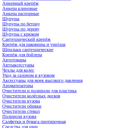
Анкерный крепёж
Анкера клиновые
Анкера распорные
Шурупы
Шурупы по бетону
Шурупы по дереву
Шурупы с крюком
Сантехнический крепёж
Крепёж для раковины и унитаза
Шпильки сантехнические
Крепёж для бойлера
Автотовары
Автоаксессуары
Чехлы для колес
Уход за салоном и кузовом
Аксессуары для моек высокого давления
Ароматизаторы
Очистители и полироли для пластика
Очистители колёсных дисков
Очистители кузова
Очистители обивки
Очистители стекол
Полироли кузова
Салфетки и бумага протирочная
Средства для шин