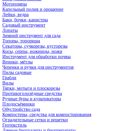
Мотопомпы
Капельный полив и орошение
Лейки, ведра
Баки, бочки, канистры
Садовый инструмент
Лопаты
Зимний инструмент для сада
Топоры, топорища
Секаторы, сучкорезы, кусторезы
Косы, серпы, ножницы, ножи
Инструмент для обработки почвы
Веники, мётлы
Черенки и ручки для инструментов
Пилы садовые
Грабли
Вилы
Тяпки, мотыги и плоскорезы
Противогололёдные средства
Ручные буры и культиваторы
Плодосъёмники
Обустройство сада
Компостеры, средства для компостирования
Оградительные сетки и решетки
Геотекстиль
Дачные биотуалеты и биопрепараты