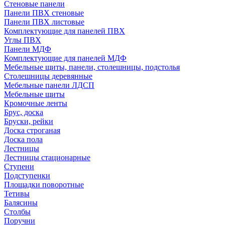
Стеновые панели
Панели ПВХ стеновые
Панели ПВХ листовые
Комплектующие для панелей ПВХ
Углы ПВХ
Панели МДФ
Комплектующие для панелей МДФ
Мебельные щиты, панели, столешницы, подстолья
Столешницы деревянные
Мебельные панели ЛДСП
Мебельные щиты
Кромочные ленты
Брус, доска
Бруски, рейки
Доска строганая
Доска пола
Лестницы
Лестницы стационарные
Ступени
Подступенки
Площадки поворотные
Тетивы
Балясины
Столбы
Поручни