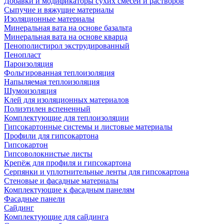
Добавки и модификаторы сухих смесей и растворов
Сыпучие и вяжущие материалы
Изоляционные материалы
Минеральная вата на основе базальта
Минеральная вата на основе кварца
Пенополистирол экструдированный
Пенопласт
Пароизоляция
Фольгированная теплоизоляция
Напыляемая теплоизоляция
Шумоизоляция
Клей для изоляционных материалов
Полиэтилен вспененный
Комплектующие для теплоизоляции
Гипсокартонные системы и листовые материалы
Профили для гипсокартона
Гипсокартон
Гипсоволокнистые листы
Крепёж для профиля и гипсокартона
Серпянки и уплотнительные ленты для гипсокартона
Стеновые и фасадные материалы
Комплектующие к фасадным панелям
Фасадные панели
Сайдинг
Комплектующие для сайдинга