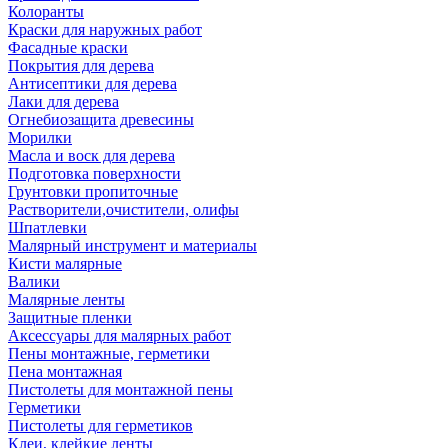
Колоранты
Краски для наружных работ
Фасадные краски
Покрытия для дерева
Антисептики для дерева
Лаки для дерева
Огнебиозащита древесины
Морилки
Масла и воск для дерева
Подготовка поверхности
Грунтовки пропиточные
Растворители,очистители, олифы
Шпатлевки
Малярный инструмент и материалы
Кисти малярные
Валики
Малярные ленты
Защитные пленки
Аксессуары для малярных работ
Пены монтажные, герметики
Пена монтажная
Пистолеты для монтажной пены
Герметики
Пистолеты для герметиков
Клеи, клейкие ленты