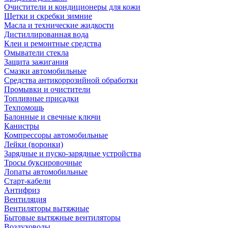
Очистители и кондиционеры для кожи
Щетки и скребки зимние
Масла и технические жидкости
Дистиллированная вода
Клеи и ремонтные средства
Омыватели стекла
Защита зажигания
Смазки автомобильные
Средства антикоррозийной обработки
Промывки и очистители
Топливные присадки
Техпомощь
Балонные и свечные ключи
Канистры
Компрессоры автомобильные
Лейки (воронки)
Зарядные и пуско-зарядные устройства
Тросы буксировочные
Лопаты автомобильные
Старт-кабели
Антифриз
Вентиляция
Вентиляторы вытяжные
Бытовые вытяжные вентиляторы
Воздуховоды