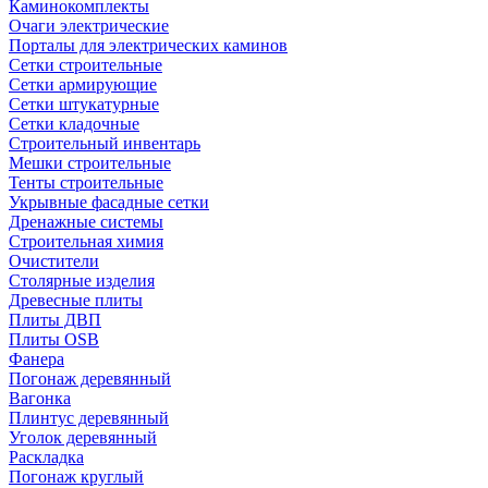
Каминокомплекты
Очаги электрические
Порталы для электрических каминов
Сетки строительные
Сетки армирующие
Сетки штукатурные
Сетки кладочные
Строительный инвентарь
Мешки строительные
Тенты строительные
Укрывные фасадные сетки
Дренажные системы
Строительная химия
Очистители
Столярные изделия
Древесные плиты
Плиты ДВП
Плиты OSB
Фанера
Погонаж деревянный
Вагонка
Плинтус деревянный
Уголок деревянный
Раскладка
Погонаж круглый