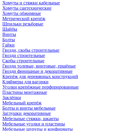
Хомуты и стяжки кабельные
Хомуты сантехнические
Хомуты обжимные
Метрический крепёж
Шпильки резьбовые
Шайбы
Винты
Болты
Гайки
Гвозди, скобы строительные
Гвозди строительные
Скобы строительные
Гвозди толевые, винтовые, ершёные
Гвозди финишные и декоративные
Крепёж для деревянных конструкций
Кляймеры для вагонки
Уголки крепёжные перфорированные
Пластины монтажные
Заклёпки
Мебельный крепёж
Болты и винты мебельные
Заглушки декоративные
Мебельные стяжки, шканты
Мебельные уголки и пластины
Мебельные шурупы и конфирматы