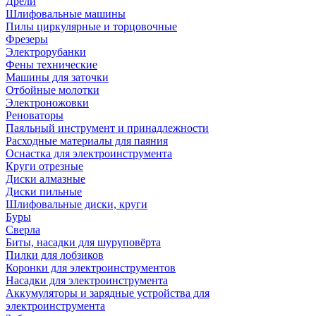
Дрели
Шлифовальные машины
Пилы циркулярные и торцовочные
Фрезеры
Электрорубанки
Фены технические
Машины для заточки
Отбойные молотки
Электроножовки
Реноваторы
Паяльный инструмент и принадлежности
Расходные материалы для паяния
Оснастка для электроинструмента
Круги отрезные
Диски алмазные
Диски пильные
Шлифовальные диски, круги
Буры
Сверла
Биты, насадки для шуруповёрта
Пилки для лобзиков
Коронки для электроинструментов
Насадки для электроинструмента
Аккумуляторы и зарядные устройства для
электроинструмента