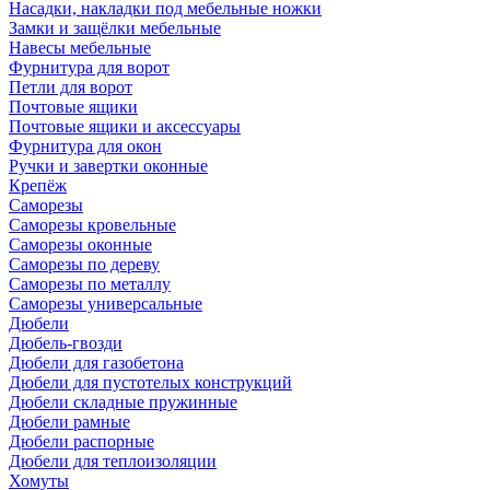
Насадки, накладки под мебельные ножки
Замки и защёлки мебельные
Навесы мебельные
Фурнитура для ворот
Петли для ворот
Почтовые ящики
Почтовые ящики и аксессуары
Фурнитура для окон
Ручки и завертки оконные
Крепёж
Саморезы
Саморезы кровельные
Саморезы оконные
Саморезы по дереву
Саморезы по металлу
Саморезы универсальные
Дюбели
Дюбель-гвозди
Дюбели для газобетона
Дюбели для пустотелых конструкций
Дюбели складные пружинные
Дюбели рамные
Дюбели распорные
Дюбели для теплоизоляции
Хомуты