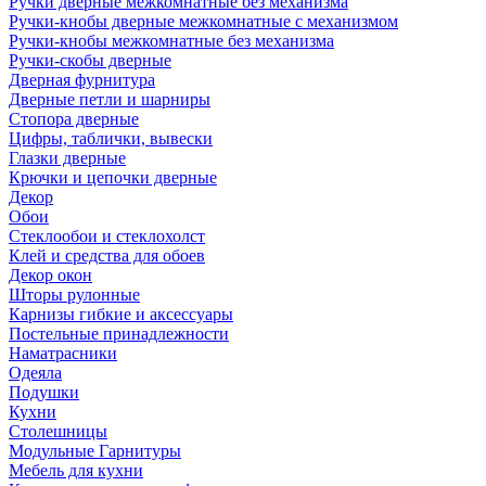
Ручки дверные межкомнатные без механизма
Ручки-кнобы дверные межкомнатные с механизмом
Ручки-кнобы межкомнатные без механизма
Ручки-скобы дверные
Дверная фурнитура
Дверные петли и шарниры
Стопора дверные
Цифры, таблички, вывески
Глазки дверные
Крючки и цепочки дверные
Декор
Обои
Стеклообои и стеклохолст
Клей и средства для обоев
Декор окон
Шторы рулонные
Карнизы гибкие и аксессуары
Постельные принадлежности
Наматрасники
Одеяла
Подушки
Кухни
Столешницы
Модульные Гарнитуры
Мебель для кухни