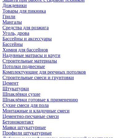
Дождевики
Товары для пикника
Грили
Мангалы
Средства для розжига
Уголь, дрова
Бассейны и аксессуары
Бассейны
Химия для бассейнов
Надувные матрасы и круги
Строительные материалы
Потолки подвесные
Комплектующие для реечных потолков
Строительные смеси и грунтовки
Цемент
Штукатурки
Шпаклёвки сухие
Шпаклёвки готовые к применению
Сухие смеси для пола
Монтажные и кладочные смеси
Цементно-песчаные смеси
Бетоноконтакт
Маяки штукатурные
Профили штукатурные