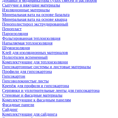
Добавки и модификаторы сухих смесей и растворов
Сыпучие и вяжущие материалы
Изоляционные материалы
Минеральная вата на основе базальта
Минеральная вата на основе кварца
Пенополистирол экструдированный
Пенопласт
Пароизоляция
Фольгированная теплоизоляция
Напыляемая теплоизоляция
Шумоизоляция
Клей для изоляционных материалов
Полиэтилен вспененный
Комплектующие для теплоизоляции
Гипсокартонные системы и листовые материалы
Профили для гипсокартона
Гипсокартон
Гипсоволокнистые листы
Крепёж для профиля и гипсокартона
Серпянки и уплотнительные ленты для гипсокартона
Стеновые и фасадные материалы
Комплектующие к фасадным панелям
Фасадные панели
Сайдинг
Комплектующие для сайдинга