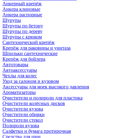
Анкерный крепёж
Анкера клиновые
Анкера распорные
Шурупы
Шурупы по бетону
Шурупы по дереву
Шурупы с крюком
Сантехнический крепёж
Крепёж для раковины и унитаза
Шпильки сантехнические
Крепёж для бойлера
Автотовары
Автоаксессуары
Чехлы для колес
Уход за салоном и кузовом
Аксессуары для моек высокого давления
Ароматизаторы
Очистители и полироли для пластика
Очистители колёсных дисков
Очистители кузова
Очистители обивки
Очистители стекол
Полироли кузова
Салфетки и бумага протирочная
Средства для шин