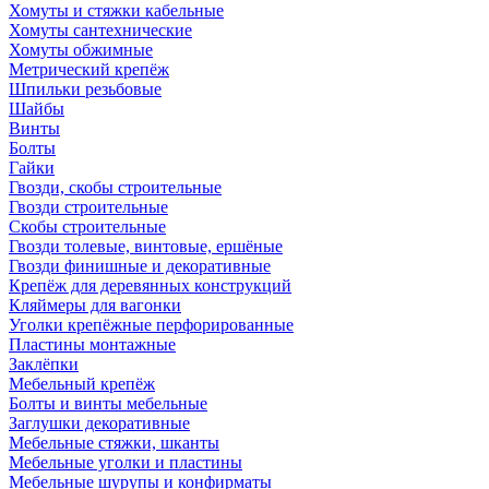
Хомуты и стяжки кабельные
Хомуты сантехнические
Хомуты обжимные
Метрический крепёж
Шпильки резьбовые
Шайбы
Винты
Болты
Гайки
Гвозди, скобы строительные
Гвозди строительные
Скобы строительные
Гвозди толевые, винтовые, ершёные
Гвозди финишные и декоративные
Крепёж для деревянных конструкций
Кляймеры для вагонки
Уголки крепёжные перфорированные
Пластины монтажные
Заклёпки
Мебельный крепёж
Болты и винты мебельные
Заглушки декоративные
Мебельные стяжки, шканты
Мебельные уголки и пластины
Мебельные шурупы и конфирматы