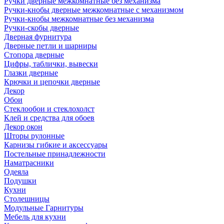
Ручки дверные межкомнатные без механизма
Ручки-кнобы дверные межкомнатные с механизмом
Ручки-кнобы межкомнатные без механизма
Ручки-скобы дверные
Дверная фурнитура
Дверные петли и шарниры
Стопора дверные
Цифры, таблички, вывески
Глазки дверные
Крючки и цепочки дверные
Декор
Обои
Стеклообои и стеклохолст
Клей и средства для обоев
Декор окон
Шторы рулонные
Карнизы гибкие и аксессуары
Постельные принадлежности
Наматрасники
Одеяла
Подушки
Кухни
Столешницы
Модульные Гарнитуры
Мебель для кухни