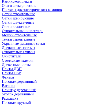
Каминокомплекты
Очаги электрические
Порталы для электрических каминов
Сетки строительные
Сетки армирующие
Сетки штукатурные
Сетки кладочные
Строительный инвентарь
Мешки строительные
Тенты строительные
Укрывные фасадные сетки
Дренажные системы
Строительная химия
Очистители
Столярные изделия
Древесные плиты
Плиты ДВП
Плиты OSB
Фанера
Погонаж деревянный
Вагонка
Плинтус деревянный
Уголок деревянный
Раскладка
Погонаж круглый