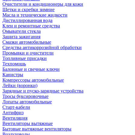
Очистители и кондиционеры для кожи
Щетки и скребки зимние
Масла и технические жидкости
Дистиллированная вода
Клеи и ремонтные средства
Омыватели стекла
Защита зажигания
Смазки автомобильные
Средства антикоррозийной обработки
Промывки и очистители
Топливные присадки
Техпомощь
Балонные и свечные ключи
Канистры
Компрессоры автомобильные
Лейки (воронки)
Зарядные и пуско-зарядные устройства
Тросы буксировочные
Лопаты автомобильные
Старт-кабели
Антифриз
Вентиляция
Вентиляторы вытяжные
Бытовые вытяжные вентиляторы
Воздуховоды