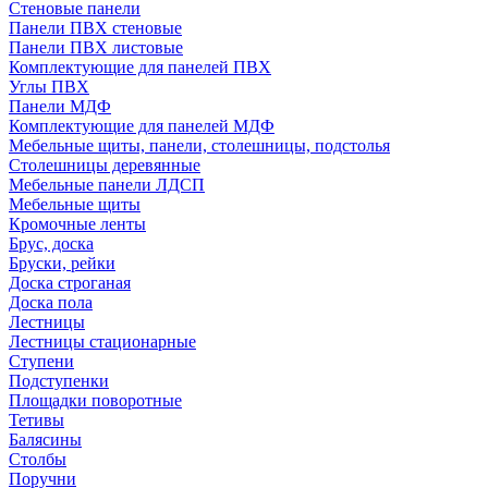
Стеновые панели
Панели ПВХ стеновые
Панели ПВХ листовые
Комплектующие для панелей ПВХ
Углы ПВХ
Панели МДФ
Комплектующие для панелей МДФ
Мебельные щиты, панели, столешницы, подстолья
Столешницы деревянные
Мебельные панели ЛДСП
Мебельные щиты
Кромочные ленты
Брус, доска
Бруски, рейки
Доска строганая
Доска пола
Лестницы
Лестницы стационарные
Ступени
Подступенки
Площадки поворотные
Тетивы
Балясины
Столбы
Поручни