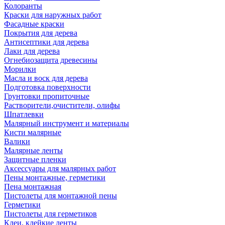
Колоранты
Краски для наружных работ
Фасадные краски
Покрытия для дерева
Антисептики для дерева
Лаки для дерева
Огнебиозащита древесины
Морилки
Масла и воск для дерева
Подготовка поверхности
Грунтовки пропиточные
Растворители,очистители, олифы
Шпатлевки
Малярный инструмент и материалы
Кисти малярные
Валики
Малярные ленты
Защитные пленки
Аксессуары для малярных работ
Пены монтажные, герметики
Пена монтажная
Пистолеты для монтажной пены
Герметики
Пистолеты для герметиков
Клеи, клейкие ленты