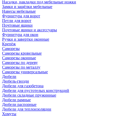
Насадки, накладки под мебельные ножки
Замки и защёлки мебельные
Навесы мебельные
Фурнитура для ворот
Петли для ворот
Почтовые ящики
Почтовые ящики и аксессуары
Фурнитура для окон
Ручки и завертки оконные
Крепёж
Саморезы
Саморезы кровельные
Саморезы оконные
Саморезы по дереву
Саморезы по металлу
Саморезы универсальные
Дюбели
Дюбель-гвозди
Дюбели для газобетона
Дюбели для пустотелых конструкций
Дюбели складные пружинные
Дюбели рамные
Дюбели распорные
Дюбели для теплоизоляции
Хомуты