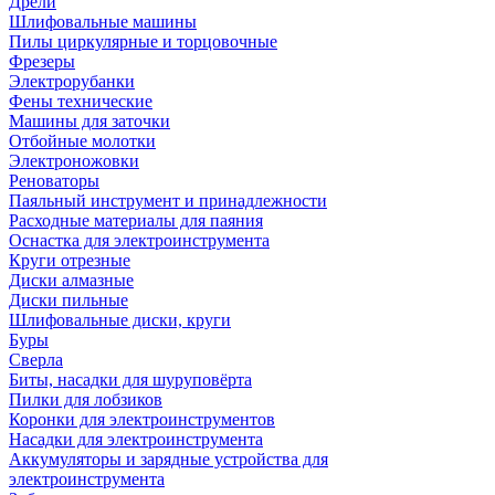
Дрели
Шлифовальные машины
Пилы циркулярные и торцовочные
Фрезеры
Электрорубанки
Фены технические
Машины для заточки
Отбойные молотки
Электроножовки
Реноваторы
Паяльный инструмент и принадлежности
Расходные материалы для паяния
Оснастка для электроинструмента
Круги отрезные
Диски алмазные
Диски пильные
Шлифовальные диски, круги
Буры
Сверла
Биты, насадки для шуруповёрта
Пилки для лобзиков
Коронки для электроинструментов
Насадки для электроинструмента
Аккумуляторы и зарядные устройства для
электроинструмента