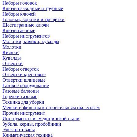
Наборы головок
Ключи разводные и трубные
Наборы ключей
Головки, воротки и трещетки
Шестигранные ключи
Ключи гаечные
Наборы инструментов
Молотки, киянки, кувалды
Молотки
Киянки
Кувалды
Отвертки
Наборы отверток
Отвертки крестовые
Отвертки шлицевые
Газовое оборудование
Газовые баллоны
Горелки газовые
Техника для уборки
Мешки и фильтры к строительным пылесосам
Прочий инструмент
Инструменты из медицинской стали
Зубила, керны, пробойники
Электротовары
Климатическая техника