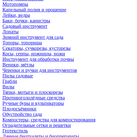
Мотопомпы
Капельный полив и орошение
Лейки, ведра
Баки, бочки, канистры
Садовый инструмент
Лопаты
Зимний инструмент для сада
Топоры, топорища
Секаторы, сучкорезы, кусторезы
Косы, серпы, ножницы, ножи
Инструмент для обработки почвы
Веники, мётлы
Черенки и ручки для инструментов
Пилы садовые
Грабли
Вилы
Тяпки, мотыги и плоскорезы
Противогололёдные средства
Ручные буры и культиваторы
Плодосъёмники
Обустройство сада
Компостеры, средства для компостирования
Оградительные сетки и решетки
Геотекстиль
Дачные биотуалеты и биопрепараты