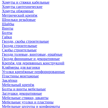
Хомуты и стяжки кабельные
Хомуты сантехнические
Хомуты обжимные
Метрический крепёж
Шпильки резьбовые
Шайбы
Винты
Болты
Гайки
Гвозди, скобы строительные
Гвозди строительные
Скобы строительные
Гвозди толевые, винтовые, ершёные
Гвозди финишные и декоративные
Крепёж для деревянных конструкций
Кляймеры для вагонки
Уголки крепёжные перфорированные
Пластины монтажные
Заклёпки
Мебельный крепёж
Болты и винты мебельные
Заглушки декоративные
Мебельные стяжки, шканты
Мебельные уголки и пластины
Мебельные шурупы и конфирматы