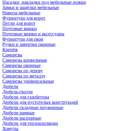
Насадки, накладки под мебельные ножки
Замки и защёлки мебельные
Навесы мебельные
Фурнитура для ворот
Петли для ворот
Почтовые ящики
Почтовые ящики и аксессуары
Фурнитура для окон
Ручки и завертки оконные
Крепёж
Саморезы
Саморезы кровельные
Саморезы оконные
Саморезы по дереву
Саморезы по металлу
Саморезы универсальные
Дюбели
Дюбель-гвозди
Дюбели для газобетона
Дюбели для пустотелых конструкций
Дюбели складные пружинные
Дюбели рамные
Дюбели распорные
Дюбели для теплоизоляции
Хомуты