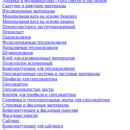
Добавки и модификаторы сухих смесей и растворов
Сыпучие и вяжущие материалы
Изоляционные материалы
Минеральная вата на основе базальта
Минеральная вата на основе кварца
Пенополистирол экструдированный
Пенопласт
Пароизоляция
Фольгированная теплоизоляция
Напыляемая теплоизоляция
Шумоизоляция
Клей для изоляционных материалов
Полиэтилен вспененный
Комплектующие для теплоизоляции
Гипсокартонные системы и листовые материалы
Профили для гипсокартона
Гипсокартон
Гипсоволокнистые листы
Крепёж для профиля и гипсокартона
Серпянки и уплотнительные ленты для гипсокартона
Стеновые и фасадные материалы
Комплектующие к фасадным панелям
Фасадные панели
Сайдинг
Комплектующие для сайдинга