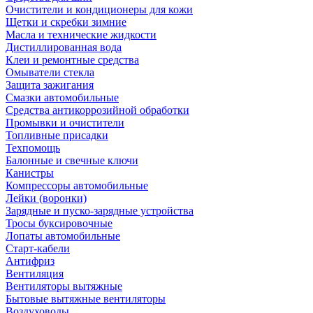
Очистители и кондиционеры для кожи
Щетки и скребки зимние
Масла и технические жидкости
Дистиллированная вода
Клеи и ремонтные средства
Омыватели стекла
Защита зажигания
Смазки автомобильные
Средства антикоррозийной обработки
Промывки и очистители
Топливные присадки
Техпомощь
Балонные и свечные ключи
Канистры
Компрессоры автомобильные
Лейки (воронки)
Зарядные и пуско-зарядные устройства
Тросы буксировочные
Лопаты автомобильные
Старт-кабели
Антифриз
Вентиляция
Вентиляторы вытяжные
Бытовые вытяжные вентиляторы
Воздуховоды