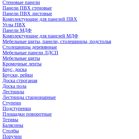
Стеновые панели
Панели ПВХ стеновые
Панели ПВХ листовые
Комплектующие для панелей ПВХ
Углы ПВХ
Панели МДФ
Комплектующие для панелей МДФ
Мебельные щиты, панели, столешницы, подстолья
Столешницы деревянные
Мебельные панели ЛДСП
Мебельные щиты
Кромочные ленты
Брус, доска
Бруски, рейки
Доска строганая
Доска пола
Лестницы
Лестницы стационарные
Ступени
Подступенки
Площадки поворотные
Тетивы
Балясины
Столбы
Поручни