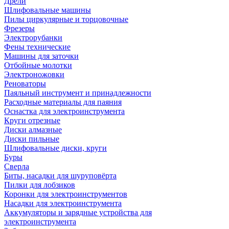
Дрели
Шлифовальные машины
Пилы циркулярные и торцовочные
Фрезеры
Электрорубанки
Фены технические
Машины для заточки
Отбойные молотки
Электроножовки
Реноваторы
Паяльный инструмент и принадлежности
Расходные материалы для паяния
Оснастка для электроинструмента
Круги отрезные
Диски алмазные
Диски пильные
Шлифовальные диски, круги
Буры
Сверла
Биты, насадки для шуруповёрта
Пилки для лобзиков
Коронки для электроинструментов
Насадки для электроинструмента
Аккумуляторы и зарядные устройства для
электроинструмента