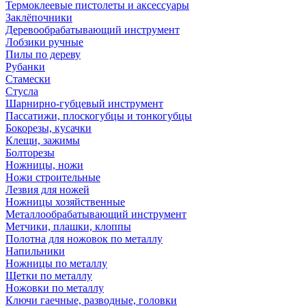
Термоклеевые пистолеты и аксессуары
Заклёпочники
Деревообрабатывающий инструмент
Лобзики ручные
Пилы по дереву
Рубанки
Стамески
Стусла
Шарнирно-губцевый инструмент
Пассатижи, плоскогубцы и тонкогубцы
Бокорезы, кусачки
Клещи, зажимы
Болторезы
Ножницы, ножи
Ножи строительные
Лезвия для ножей
Ножницы хозяйственные
Металлообрабатывающий инструмент
Метчики, плашки, клоппы
Полотна для ножовок по металлу
Напильники
Ножницы по металлу
Щетки по металлу
Ножовки по металлу
Ключи гаечные, разводные, головки