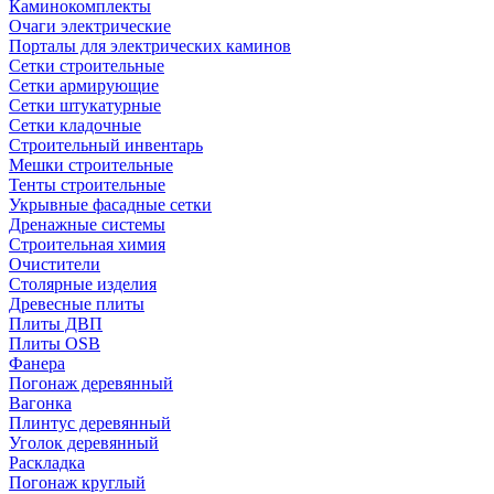
Каминокомплекты
Очаги электрические
Порталы для электрических каминов
Сетки строительные
Сетки армирующие
Сетки штукатурные
Сетки кладочные
Строительный инвентарь
Мешки строительные
Тенты строительные
Укрывные фасадные сетки
Дренажные системы
Строительная химия
Очистители
Столярные изделия
Древесные плиты
Плиты ДВП
Плиты OSB
Фанера
Погонаж деревянный
Вагонка
Плинтус деревянный
Уголок деревянный
Раскладка
Погонаж круглый