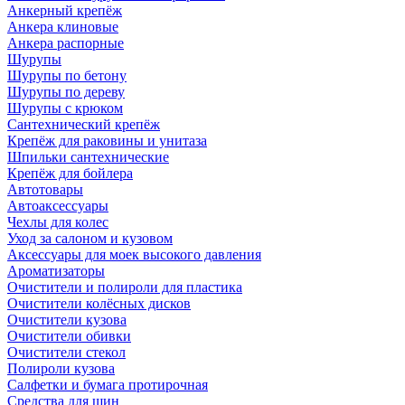
Анкерный крепёж
Анкера клиновые
Анкера распорные
Шурупы
Шурупы по бетону
Шурупы по дереву
Шурупы с крюком
Сантехнический крепёж
Крепёж для раковины и унитаза
Шпильки сантехнические
Крепёж для бойлера
Автотовары
Автоаксессуары
Чехлы для колес
Уход за салоном и кузовом
Аксессуары для моек высокого давления
Ароматизаторы
Очистители и полироли для пластика
Очистители колёсных дисков
Очистители кузова
Очистители обивки
Очистители стекол
Полироли кузова
Салфетки и бумага протирочная
Средства для шин