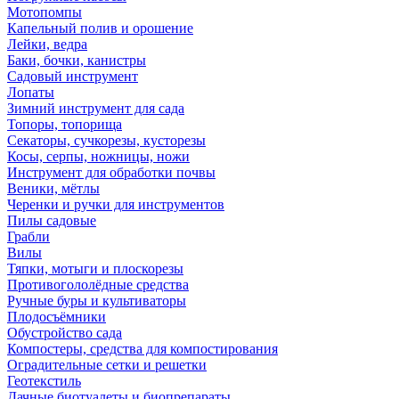
Мотопомпы
Капельный полив и орошение
Лейки, ведра
Баки, бочки, канистры
Садовый инструмент
Лопаты
Зимний инструмент для сада
Топоры, топорища
Секаторы, сучкорезы, кусторезы
Косы, серпы, ножницы, ножи
Инструмент для обработки почвы
Веники, мётлы
Черенки и ручки для инструментов
Пилы садовые
Грабли
Вилы
Тяпки, мотыги и плоскорезы
Противогололёдные средства
Ручные буры и культиваторы
Плодосъёмники
Обустройство сада
Компостеры, средства для компостирования
Оградительные сетки и решетки
Геотекстиль
Дачные биотуалеты и биопрепараты