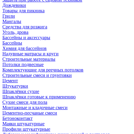
Дождевики
Товары для пикника
Грили
Мангалы
Средства для розжига
Уголь, дрова
Бассейны и аксессуары
Бассейны
Химия для бассейнов
Надувные матрасы и круги
Строительные материалы
Потолки подвесные
Комплектующие для реечных потолков
Строительные смеси и грунтовки
Цемент
Штукатурки
Шпаклёвки сухие
Шпаклёвки готовые к применению
Сухие смеси для пола
Монтажные и кладочные смеси
Цементно-песчаные смеси
Бетоноконтакт
Маяки штукатурные
Профили штукатурные