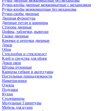
Ручки дверные межкомнатные без механизма
Ручки-кнобы дверные межкомнатные с механизмом
Ручки-кнобы межкомнатные без механизма
Ручки-скобы дверные
Дверная фурнитура
Дверные петли и шарниры
Стопора дверные
Цифры, таблички, вывески
Глазки дверные
Крючки и цепочки дверные
Декор
Обои
Стеклообои и стеклохолст
Клей и средства для обоев
Декор окон
Шторы рулонные
Карнизы гибкие и аксессуары
Постельные принадлежности
Наматрасники
Одеяла
Подушки
Кухни
Столешницы
Модульные Гарнитуры
Мебель для кухни