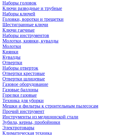
Наборы головок
Ключи разводные и трубные
Наборы ключей
Головки, воротки и трещетки
Шестигранные ключи
Ключи гаечные
Наборы инструментов
Молотки, киянки, кувалды
Молотки
Киянки
Кувалды
Отвертки
Наборы отверток
Отвертки крестовые
Отвертки шлицевые
Газовое оборудование
Газовые баллоны
Горелки газовые
Техника для уборки
Мешки и фильтры к строительным пылесосам
Прочий инструмент
Инструменты из медицинской стали
Зубила, керны, пробойники
Электротовары
Климатическая техника