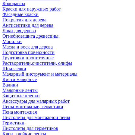
Колоранты
Краски для наружных работ
Фасадные краски
Покрытия для дерева
Антисептики для дерева
Лаки для дерева
Огнебиозащита древесины
Морилки
Масла и воск для дерева
Подготовка поверхности
Грунтовки пропиточные
Растворители,очистители, олифы
Шпатлевки
Малярный инструмент и материалы
Кисти малярные
Валики
Малярные ленты
Защитные пленки
Аксессуары для малярных работ
Пены монтажные, герметики
Пена монтажная
Пистолеты для монтажной пены
Герметики
Пистолеты для герметиков
Клеи, клейкие ленты