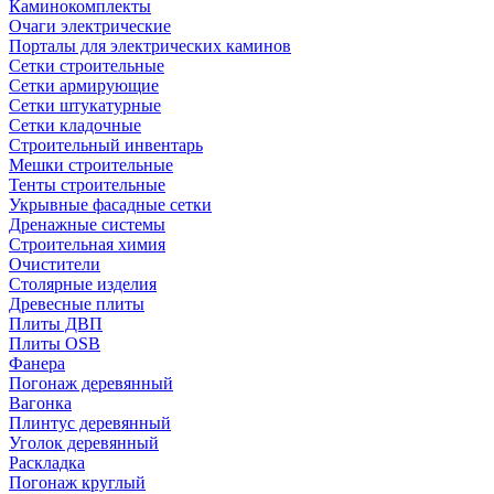
Каминокомплекты
Очаги электрические
Порталы для электрических каминов
Сетки строительные
Сетки армирующие
Сетки штукатурные
Сетки кладочные
Строительный инвентарь
Мешки строительные
Тенты строительные
Укрывные фасадные сетки
Дренажные системы
Строительная химия
Очистители
Столярные изделия
Древесные плиты
Плиты ДВП
Плиты OSB
Фанера
Погонаж деревянный
Вагонка
Плинтус деревянный
Уголок деревянный
Раскладка
Погонаж круглый