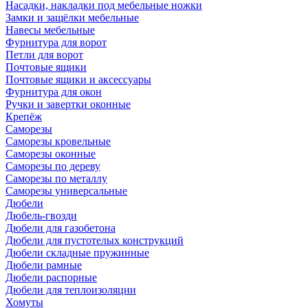
Насадки, накладки под мебельные ножки
Замки и защёлки мебельные
Навесы мебельные
Фурнитура для ворот
Петли для ворот
Почтовые ящики
Почтовые ящики и аксессуары
Фурнитура для окон
Ручки и завертки оконные
Крепёж
Саморезы
Саморезы кровельные
Саморезы оконные
Саморезы по дереву
Саморезы по металлу
Саморезы универсальные
Дюбели
Дюбель-гвозди
Дюбели для газобетона
Дюбели для пустотелых конструкций
Дюбели складные пружинные
Дюбели рамные
Дюбели распорные
Дюбели для теплоизоляции
Хомуты