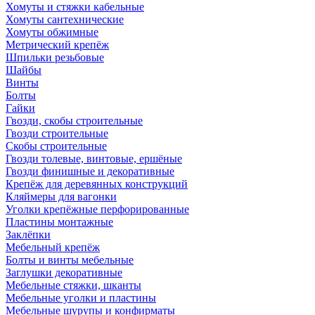
Хомуты и стяжки кабельные
Хомуты сантехнические
Хомуты обжимные
Метрический крепёж
Шпильки резьбовые
Шайбы
Винты
Болты
Гайки
Гвозди, скобы строительные
Гвозди строительные
Скобы строительные
Гвозди толевые, винтовые, ершёные
Гвозди финишные и декоративные
Крепёж для деревянных конструкций
Кляймеры для вагонки
Уголки крепёжные перфорированные
Пластины монтажные
Заклёпки
Мебельный крепёж
Болты и винты мебельные
Заглушки декоративные
Мебельные стяжки, шканты
Мебельные уголки и пластины
Мебельные шурупы и конфирматы