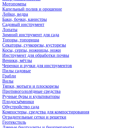
Мотопомпы
Капельный полив и орошение
Лейки, ведра
Баки, бочки, канистры
Садовый инструмент
Лопаты
Зимний инструмент для сада
Топоры, топорища
Секаторы, сучкорезы, кусторезы
Косы, серпы, ножницы, ножи
Инструмент для обработки почвы
Веники, мётлы
Черенки и ручки для инструментов
Пилы садовые
Грабли
Вилы
Тяпки, мотыги и плоскорезы
Противогололёдные средства
Ручные буры и культиваторы
Плодосъёмники
Обустройство сада
Компостеры, средства для компостирования
Оградительные сетки и решетки
Геотекстиль
Дачные биотуалеты и биопрепараты