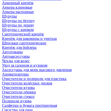
Анкерный крепёж
Анкера клиновые
Анкера распорные
Шурупы
Шурупы по бетону
Шурупы по дереву
Шурупы с крюком
Сантехнический крепёж
Крепёж для раковины и унитаза
Шпильки сантехнические
Крепёж для бойлера
Автотовары
Автоаксессуары
Чехлы для колес
Уход за салоном и кузовом
Аксессуары для моек высокого давления
Ароматизаторы
Очистители и полироли для пластика
Очистители колёсных дисков
Очистители кузова
Очистители обивки
Очистители стекол
Полироли кузова
Салфетки и бумага протирочная
Средства для шин