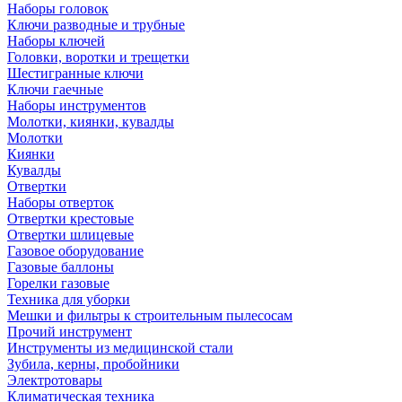
Наборы головок
Ключи разводные и трубные
Наборы ключей
Головки, воротки и трещетки
Шестигранные ключи
Ключи гаечные
Наборы инструментов
Молотки, киянки, кувалды
Молотки
Киянки
Кувалды
Отвертки
Наборы отверток
Отвертки крестовые
Отвертки шлицевые
Газовое оборудование
Газовые баллоны
Горелки газовые
Техника для уборки
Мешки и фильтры к строительным пылесосам
Прочий инструмент
Инструменты из медицинской стали
Зубила, керны, пробойники
Электротовары
Климатическая техника