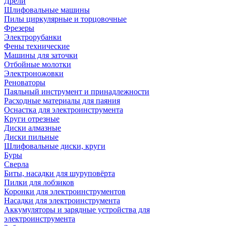
Дрели
Шлифовальные машины
Пилы циркулярные и торцовочные
Фрезеры
Электрорубанки
Фены технические
Машины для заточки
Отбойные молотки
Электроножовки
Реноваторы
Паяльный инструмент и принадлежности
Расходные материалы для паяния
Оснастка для электроинструмента
Круги отрезные
Диски алмазные
Диски пильные
Шлифовальные диски, круги
Буры
Сверла
Биты, насадки для шуруповёрта
Пилки для лобзиков
Коронки для электроинструментов
Насадки для электроинструмента
Аккумуляторы и зарядные устройства для
электроинструмента