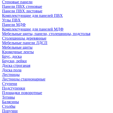
Стеновые панели
Панели ПВХ стеновые
Панели ПВХ листовые
Комплектующие для панелей ПВХ
Углы ПВХ
Панели МДФ
Комплектующие для панелей МДФ
Мебельные щиты, панели, столешницы, подстолья
Столешницы деревянные
Мебельные панели ЛДСП
Мебельные щиты
Кромочные ленты
Брус, доска
Бруски, рейки
Доска строганая
Доска пола
Лестницы
Лестницы стационарные
Ступени
Подступенки
Площадки поворотные
Тетивы
Балясины
Столбы
Поручни