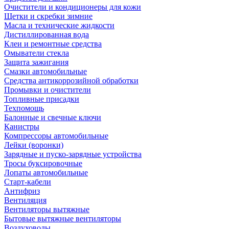
Очистители и кондиционеры для кожи
Щетки и скребки зимние
Масла и технические жидкости
Дистиллированная вода
Клеи и ремонтные средства
Омыватели стекла
Защита зажигания
Смазки автомобильные
Средства антикоррозийной обработки
Промывки и очистители
Топливные присадки
Техпомощь
Балонные и свечные ключи
Канистры
Компрессоры автомобильные
Лейки (воронки)
Зарядные и пуско-зарядные устройства
Тросы буксировочные
Лопаты автомобильные
Старт-кабели
Антифриз
Вентиляция
Вентиляторы вытяжные
Бытовые вытяжные вентиляторы
Воздуховоды