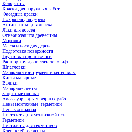
Колоранты
Краски для наружных работ
Фасадные краски
Покрытия для дерева
Антисептики для дерева
Лаки для дерева
Огнебиозащита древесины
Морилки
Масла и воск для дерева
Подготовка поверхности
Грунтовки пропиточные
Растворители,очистители, олифы
Шпатлевки
Малярный инструмент и материалы
Кисти малярные
Валики
Малярные ленты
Защитные пленки
Аксессуары для малярных работ
Пены монтажные, герметики
Пена монтажная
Пистолеты для монтажной пены
Герметики
Пистолеты для герметиков
Клеи, клейкие ленты