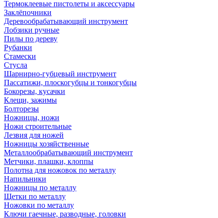
Термоклеевые пистолеты и аксессуары
Заклёпочники
Деревообрабатывающий инструмент
Лобзики ручные
Пилы по дереву
Рубанки
Стамески
Стусла
Шарнирно-губцевый инструмент
Пассатижи, плоскогубцы и тонкогубцы
Бокорезы, кусачки
Клещи, зажимы
Болторезы
Ножницы, ножи
Ножи строительные
Лезвия для ножей
Ножницы хозяйственные
Металлообрабатывающий инструмент
Метчики, плашки, клоппы
Полотна для ножовок по металлу
Напильники
Ножницы по металлу
Щетки по металлу
Ножовки по металлу
Ключи гаечные, разводные, головки