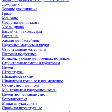
Дождевики
Товары для пикника
Грили
Мангалы
Средства для розжига
Уголь, дрова
Бассейны и аксессуары
Бассейны
Химия для бассейнов
Надувные матрасы и круги
Строительные материалы
Потолки подвесные
Комплектующие для реечных потолков
Строительные смеси и грунтовки
Цемент
Штукатурки
Шпаклёвки сухие
Шпаклёвки готовые к применению
Сухие смеси для пола
Монтажные и кладочные смеси
Цементно-песчаные смеси
Бетоноконтакт
Маяки штукатурные
Профили штукатурные