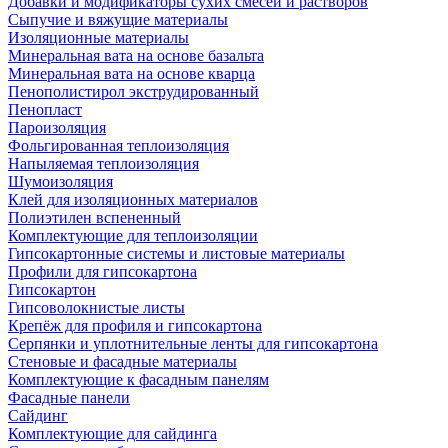
Добавки и модификаторы сухих смесей и растворов
Сыпучие и вяжущие материалы
Изоляционные материалы
Минеральная вата на основе базальта
Минеральная вата на основе кварца
Пенополистирол экструдированный
Пенопласт
Пароизоляция
Фольгированная теплоизоляция
Напыляемая теплоизоляция
Шумоизоляция
Клей для изоляционных материалов
Полиэтилен вспененный
Комплектующие для теплоизоляции
Гипсокартонные системы и листовые материалы
Профили для гипсокартона
Гипсокартон
Гипсоволокнистые листы
Крепёж для профиля и гипсокартона
Серпянки и уплотнительные ленты для гипсокартона
Стеновые и фасадные материалы
Комплектующие к фасадным панелям
Фасадные панели
Сайдинг
Комплектующие для сайдинга