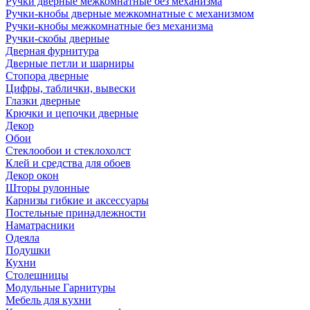
Ручки дверные межкомнатные без механизма
Ручки-кнобы дверные межкомнатные с механизмом
Ручки-кнобы межкомнатные без механизма
Ручки-скобы дверные
Дверная фурнитура
Дверные петли и шарниры
Стопора дверные
Цифры, таблички, вывески
Глазки дверные
Крючки и цепочки дверные
Декор
Обои
Стеклообои и стеклохолст
Клей и средства для обоев
Декор окон
Шторы рулонные
Карнизы гибкие и аксессуары
Постельные принадлежности
Наматрасники
Одеяла
Подушки
Кухни
Столешницы
Модульные Гарнитуры
Мебель для кухни