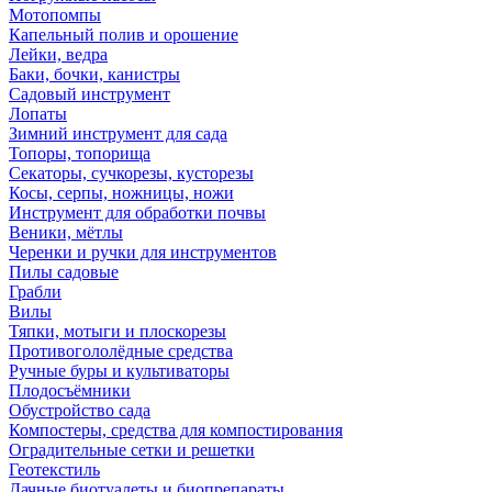
Мотопомпы
Капельный полив и орошение
Лейки, ведра
Баки, бочки, канистры
Садовый инструмент
Лопаты
Зимний инструмент для сада
Топоры, топорища
Секаторы, сучкорезы, кусторезы
Косы, серпы, ножницы, ножи
Инструмент для обработки почвы
Веники, мётлы
Черенки и ручки для инструментов
Пилы садовые
Грабли
Вилы
Тяпки, мотыги и плоскорезы
Противогололёдные средства
Ручные буры и культиваторы
Плодосъёмники
Обустройство сада
Компостеры, средства для компостирования
Оградительные сетки и решетки
Геотекстиль
Дачные биотуалеты и биопрепараты