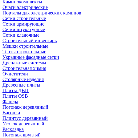
Каминокомплекты
Очаги электрические
Порталы для электрических каминов
Сетки строительные
Сетки армирующие
Сетки штукатурные
Сетки кладочные
Строительный инвентарь
Мешки строительные
Тенты строительные
Укрывные фасадные сетки
Дренажные системы
Строительная химия
Очистители
Столярные изделия
Древесные плиты
Плиты ДВП
Плиты OSB
Фанера
Погонаж деревянный
Вагонка
Плинтус деревянный
Уголок деревянный
Раскладка
Погонаж круглый