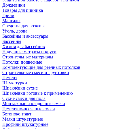
Дождевики
Товары для пикника
Грили
Мангалы
Средства для розжига
Уголь, дрова
Бассейны и аксессуары
Бассейны
Химия для бассейнов
Надувные матрасы и круги
Строительные материалы
Потолки подвесные
Комплектующие для реечных потолков
Строительные смеси и грунтовки
Цемент
Штукатурки
Шпаклёвки сухие
Шпаклёвки готовые к применению
Сухие смеси для пола
Монтажные и кладочные смеси
Цементно-песчаные смеси
Бетоноконтакт
Маяки штукатурные
Профили штукатурные