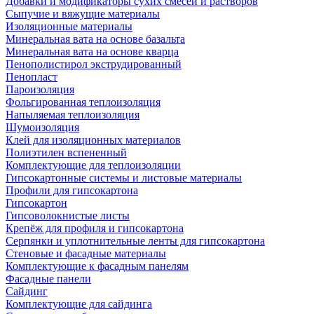
Добавки и модификаторы сухих смесей и растворов
Сыпучие и вяжущие материалы
Изоляционные материалы
Минеральная вата на основе базальта
Минеральная вата на основе кварца
Пенополистирол экструдированный
Пенопласт
Пароизоляция
Фольгированная теплоизоляция
Напыляемая теплоизоляция
Шумоизоляция
Клей для изоляционных материалов
Полиэтилен вспененный
Комплектующие для теплоизоляции
Гипсокартонные системы и листовые материалы
Профили для гипсокартона
Гипсокартон
Гипсоволокнистые листы
Крепёж для профиля и гипсокартона
Серпянки и уплотнительные ленты для гипсокартона
Стеновые и фасадные материалы
Комплектующие к фасадным панелям
Фасадные панели
Сайдинг
Комплектующие для сайдинга