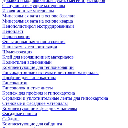
Добавки и модификаторы сухих смесей и растворов
Сыпучие и вяжущие материалы
Изоляционные материалы
Минеральная вата на основе базальта
Минеральная вата на основе кварца
Пенополистирол экструдированный
Пенопласт
Пароизоляция
Фольгированная теплоизоляция
Напыляемая теплоизоляция
Шумоизоляция
Клей для изоляционных материалов
Полиэтилен вспененный
Комплектующие для теплоизоляции
Гипсокартонные системы и листовые материалы
Профили для гипсокартона
Гипсокартон
Гипсоволокнистые листы
Крепёж для профиля и гипсокартона
Серпянки и уплотнительные ленты для гипсокартона
Стеновые и фасадные материалы
Комплектующие к фасадным панелям
Фасадные панели
Сайдинг
Комплектующие для сайдинга