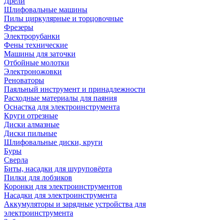
Дрели
Шлифовальные машины
Пилы циркулярные и торцовочные
Фрезеры
Электрорубанки
Фены технические
Машины для заточки
Отбойные молотки
Электроножовки
Реноваторы
Паяльный инструмент и принадлежности
Расходные материалы для паяния
Оснастка для электроинструмента
Круги отрезные
Диски алмазные
Диски пильные
Шлифовальные диски, круги
Буры
Сверла
Биты, насадки для шуруповёрта
Пилки для лобзиков
Коронки для электроинструментов
Насадки для электроинструмента
Аккумуляторы и зарядные устройства для
электроинструмента