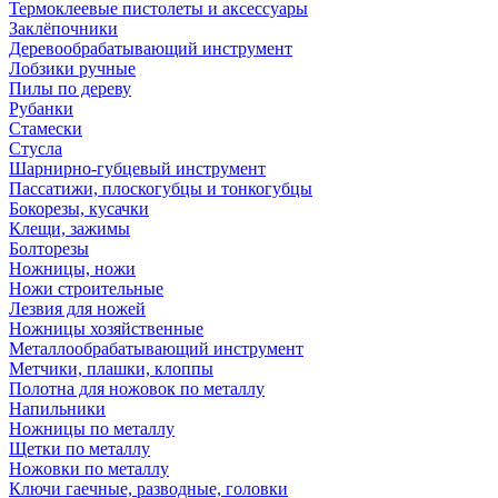
Термоклеевые пистолеты и аксессуары
Заклёпочники
Деревообрабатывающий инструмент
Лобзики ручные
Пилы по дереву
Рубанки
Стамески
Стусла
Шарнирно-губцевый инструмент
Пассатижи, плоскогубцы и тонкогубцы
Бокорезы, кусачки
Клещи, зажимы
Болторезы
Ножницы, ножи
Ножи строительные
Лезвия для ножей
Ножницы хозяйственные
Металлообрабатывающий инструмент
Метчики, плашки, клоппы
Полотна для ножовок по металлу
Напильники
Ножницы по металлу
Щетки по металлу
Ножовки по металлу
Ключи гаечные, разводные, головки