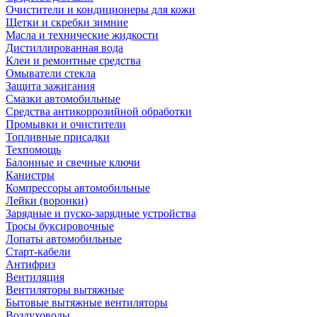
Очистители и кондиционеры для кожи
Щетки и скребки зимние
Масла и технические жидкости
Дистиллированная вода
Клеи и ремонтные средства
Омыватели стекла
Защита зажигания
Смазки автомобильные
Средства антикоррозийной обработки
Промывки и очистители
Топливные присадки
Техпомощь
Балонные и свечные ключи
Канистры
Компрессоры автомобильные
Лейки (воронки)
Зарядные и пуско-зарядные устройства
Тросы буксировочные
Лопаты автомобильные
Старт-кабели
Антифриз
Вентиляция
Вентиляторы вытяжные
Бытовые вытяжные вентиляторы
Воздуховоды