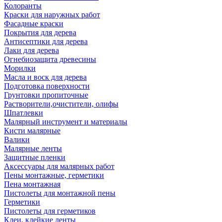
Колоранты
Краски для наружных работ
Фасадные краски
Покрытия для дерева
Антисептики для дерева
Лаки для дерева
Огнебиозащита древесины
Морилки
Масла и воск для дерева
Подготовка поверхности
Грунтовки пропиточные
Растворители,очистители, олифы
Шпатлевки
Малярный инструмент и материалы
Кисти малярные
Валики
Малярные ленты
Защитные пленки
Аксессуары для малярных работ
Пены монтажные, герметики
Пена монтажная
Пистолеты для монтажной пены
Герметики
Пистолеты для герметиков
Клеи, клейкие ленты