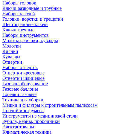
Наборы головок
Ключи разводные и трубные
Наборы ключей
Головки, воротки и трещетки
Шестигранные ключи
Ключи гаечные
Наборы инструментов
Молотки, киянки, кувалды
Молотки
Киянки
Кувалды
Отвертки
Наборы отверток
Отвертки крестовые
Отвертки шлицевые
Газовое оборудование
Газовые баллоны
Горелки газовые
Техника для уборки
Мешки и фильтры к строительным пылесосам
Прочий инструмент
Инструменты из медицинской стали
Зубила, керны, пробойники
Электротовары
Климатическая техника