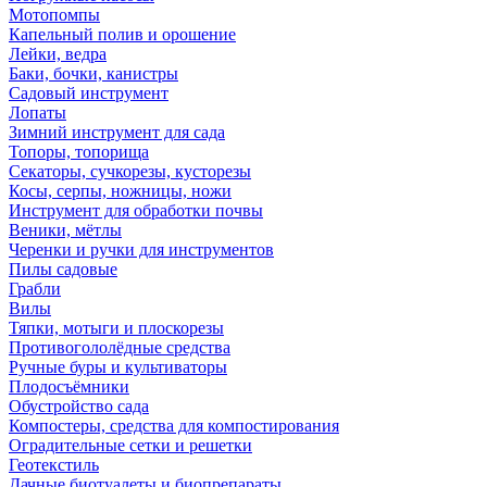
Мотопомпы
Капельный полив и орошение
Лейки, ведра
Баки, бочки, канистры
Садовый инструмент
Лопаты
Зимний инструмент для сада
Топоры, топорища
Секаторы, сучкорезы, кусторезы
Косы, серпы, ножницы, ножи
Инструмент для обработки почвы
Веники, мётлы
Черенки и ручки для инструментов
Пилы садовые
Грабли
Вилы
Тяпки, мотыги и плоскорезы
Противогололёдные средства
Ручные буры и культиваторы
Плодосъёмники
Обустройство сада
Компостеры, средства для компостирования
Оградительные сетки и решетки
Геотекстиль
Дачные биотуалеты и биопрепараты