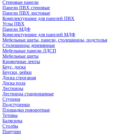
Стеновые панели
Панели ПВХ стеновые
Панели ПВХ листовые
Комплектующие для панелей ПВХ
Углы ПВХ
Панели МДФ
Комплектующие для панелей МДФ
Мебельные щиты, панели, столешницы, подстолья
Столешницы деревянные
Мебельные панели ЛДСП
Мебельные щиты
Кромочные ленты
Брус, доска
Бруски, рейки
Доска строганая
Доска пола
Лестницы
Лестницы стационарные
Ступени
Подступенки
Площадки поворотные
Тетивы
Балясины
Столбы
Поручни