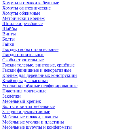
Хомуты и стяжки кабельные
Хомуты сантехнические
Хомуты обжимные
Метрический крепёж
Шпильки резьбовые
Шайбы
Винты
Болты
Гайки
Гвозди, скобы строительные
Гвозди строительные
Скобы строительные
Гвозди толевые, винтовые, ершёные
Гвозди финишные и декоративные
Крепёж для деревянных конструкций
Кляймеры для вагонки
Уголки крепёжные перфорированные
Пластины монтажные
Заклёпки
Мебельный крепёж
Болты и винты мебельные
Заглушки декоративные
Мебельные стяжки, шканты
Мебельные уголки и пластины
Мебельные шурупы и конфирматы