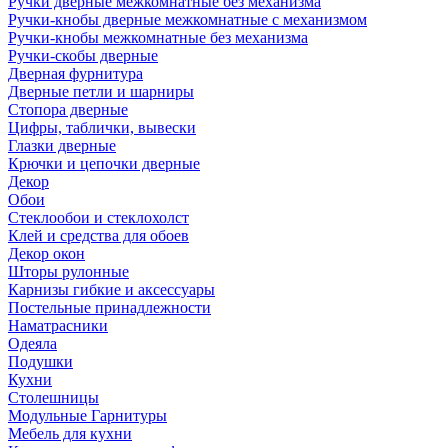
Ручки дверные межкомнатные без механизма
Ручки-кнобы дверные межкомнатные с механизмом
Ручки-кнобы межкомнатные без механизма
Ручки-скобы дверные
Дверная фурнитура
Дверные петли и шарниры
Стопора дверные
Цифры, таблички, вывески
Глазки дверные
Крючки и цепочки дверные
Декор
Обои
Стеклообои и стеклохолст
Клей и средства для обоев
Декор окон
Шторы рулонные
Карнизы гибкие и аксессуары
Постельные принадлежности
Наматрасники
Одеяла
Подушки
Кухни
Столешницы
Модульные Гарнитуры
Мебель для кухни