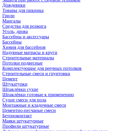
Дождевики
Товары для пикника
Грили
Мангалы
Средства для розжига
Уголь, дрова
Бассейны и аксессуары
Бассейны
Химия для бассейнов
Надувные матрасы и круги
Строительные материалы
Потолки подвесные
Комплектующие для реечных потолков
Строительные смеси и грунтовки
Цемент
Штукатурки
Шпаклёвки сухие
Шпаклёвки готовые к применению
Сухие смеси для пола
Монтажные и кладочные смеси
Цементно-песчаные смеси
Бетоноконтакт
Маяки штукатурные
Профили штукатурные