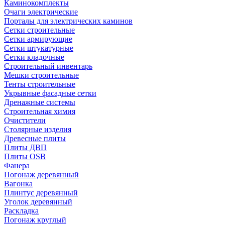
Каминокомплекты
Очаги электрические
Порталы для электрических каминов
Сетки строительные
Сетки армирующие
Сетки штукатурные
Сетки кладочные
Строительный инвентарь
Мешки строительные
Тенты строительные
Укрывные фасадные сетки
Дренажные системы
Строительная химия
Очистители
Столярные изделия
Древесные плиты
Плиты ДВП
Плиты OSB
Фанера
Погонаж деревянный
Вагонка
Плинтус деревянный
Уголок деревянный
Раскладка
Погонаж круглый