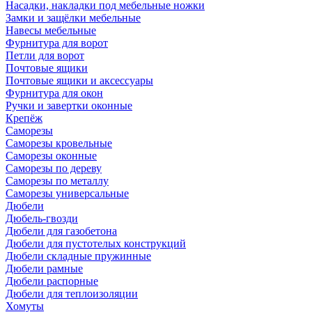
Насадки, накладки под мебельные ножки
Замки и защёлки мебельные
Навесы мебельные
Фурнитура для ворот
Петли для ворот
Почтовые ящики
Почтовые ящики и аксессуары
Фурнитура для окон
Ручки и завертки оконные
Крепёж
Саморезы
Саморезы кровельные
Саморезы оконные
Саморезы по дереву
Саморезы по металлу
Саморезы универсальные
Дюбели
Дюбель-гвозди
Дюбели для газобетона
Дюбели для пустотелых конструкций
Дюбели складные пружинные
Дюбели рамные
Дюбели распорные
Дюбели для теплоизоляции
Хомуты