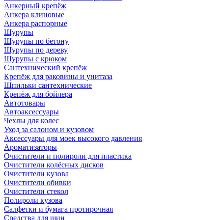
Анкерный крепёж
Анкера клиновые
Анкера распорные
Шурупы
Шурупы по бетону
Шурупы по дереву
Шурупы с крюком
Сантехнический крепёж
Крепёж для раковины и унитаза
Шпильки сантехнические
Крепёж для бойлера
Автотовары
Автоаксессуары
Чехлы для колес
Уход за салоном и кузовом
Аксессуары для моек высокого давления
Ароматизаторы
Очистители и полироли для пластика
Очистители колёсных дисков
Очистители кузова
Очистители обивки
Очистители стекол
Полироли кузова
Салфетки и бумага протирочная
Средства для шин