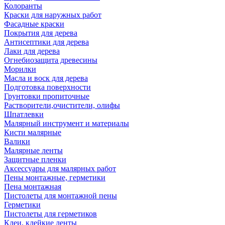
Колоранты
Краски для наружных работ
Фасадные краски
Покрытия для дерева
Антисептики для дерева
Лаки для дерева
Огнебиозащита древесины
Морилки
Масла и воск для дерева
Подготовка поверхности
Грунтовки пропиточные
Растворители,очистители, олифы
Шпатлевки
Малярный инструмент и материалы
Кисти малярные
Валики
Малярные ленты
Защитные пленки
Аксессуары для малярных работ
Пены монтажные, герметики
Пена монтажная
Пистолеты для монтажной пены
Герметики
Пистолеты для герметиков
Клеи, клейкие ленты