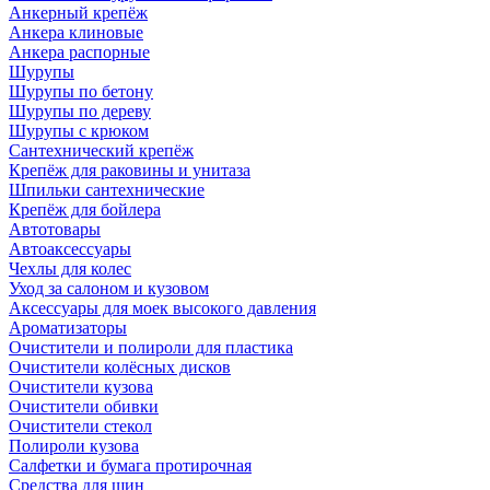
Анкерный крепёж
Анкера клиновые
Анкера распорные
Шурупы
Шурупы по бетону
Шурупы по дереву
Шурупы с крюком
Сантехнический крепёж
Крепёж для раковины и унитаза
Шпильки сантехнические
Крепёж для бойлера
Автотовары
Автоаксессуары
Чехлы для колес
Уход за салоном и кузовом
Аксессуары для моек высокого давления
Ароматизаторы
Очистители и полироли для пластика
Очистители колёсных дисков
Очистители кузова
Очистители обивки
Очистители стекол
Полироли кузова
Салфетки и бумага протирочная
Средства для шин