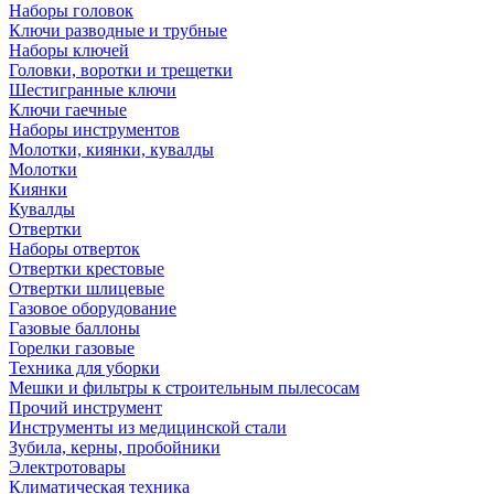
Наборы головок
Ключи разводные и трубные
Наборы ключей
Головки, воротки и трещетки
Шестигранные ключи
Ключи гаечные
Наборы инструментов
Молотки, киянки, кувалды
Молотки
Киянки
Кувалды
Отвертки
Наборы отверток
Отвертки крестовые
Отвертки шлицевые
Газовое оборудование
Газовые баллоны
Горелки газовые
Техника для уборки
Мешки и фильтры к строительным пылесосам
Прочий инструмент
Инструменты из медицинской стали
Зубила, керны, пробойники
Электротовары
Климатическая техника