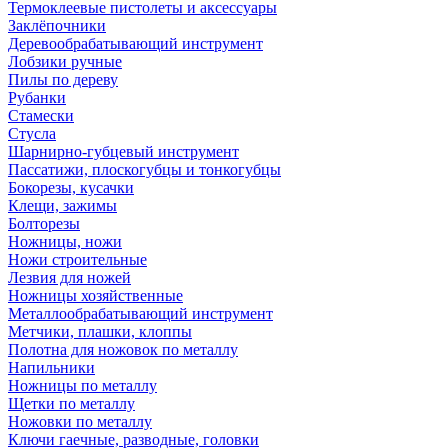
Термоклеевые пистолеты и аксессуары
Заклёпочники
Деревообрабатывающий инструмент
Лобзики ручные
Пилы по дереву
Рубанки
Стамески
Стусла
Шарнирно-губцевый инструмент
Пассатижи, плоскогубцы и тонкогубцы
Бокорезы, кусачки
Клещи, зажимы
Болторезы
Ножницы, ножи
Ножи строительные
Лезвия для ножей
Ножницы хозяйственные
Металлообрабатывающий инструмент
Метчики, плашки, клоппы
Полотна для ножовок по металлу
Напильники
Ножницы по металлу
Щетки по металлу
Ножовки по металлу
Ключи гаечные, разводные, головки