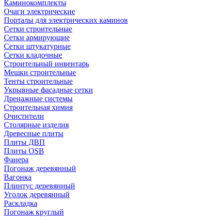
Каминокомплекты
Очаги электрические
Порталы для электрических каминов
Сетки строительные
Сетки армирующие
Сетки штукатурные
Сетки кладочные
Строительный инвентарь
Мешки строительные
Тенты строительные
Укрывные фасадные сетки
Дренажные системы
Строительная химия
Очистители
Столярные изделия
Древесные плиты
Плиты ДВП
Плиты OSB
Фанера
Погонаж деревянный
Вагонка
Плинтус деревянный
Уголок деревянный
Раскладка
Погонаж круглый