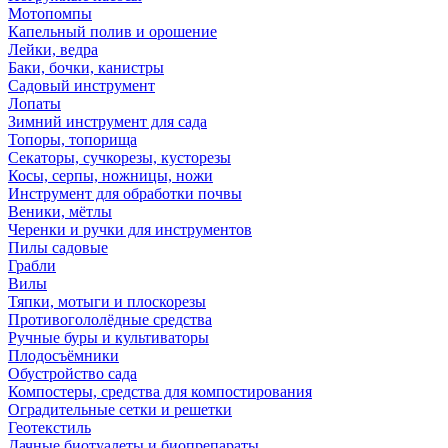
Мотопомпы
Капельный полив и орошение
Лейки, ведра
Баки, бочки, канистры
Садовый инструмент
Лопаты
Зимний инструмент для сада
Топоры, топорища
Секаторы, сучкорезы, кусторезы
Косы, серпы, ножницы, ножи
Инструмент для обработки почвы
Веники, мётлы
Черенки и ручки для инструментов
Пилы садовые
Грабли
Вилы
Тяпки, мотыги и плоскорезы
Противогололёдные средства
Ручные буры и культиваторы
Плодосъёмники
Обустройство сада
Компостеры, средства для компостирования
Оградительные сетки и решетки
Геотекстиль
Дачные биотуалеты и биопрепараты