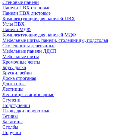
Стеновые панели
Панели ПВХ стеновые
Панели ПВХ листовые
Комплектующие для панелей ПВХ
Углы ПВХ
Панели МДФ
Комплектующие для панелей МДФ
Мебельные щиты, панели, столешницы, подстолья
Столешницы деревянные
Мебельные панели ЛДСП
Мебельные щиты
Кромочные ленты
Брус, доска
Бруски, рейки
Доска строганая
Доска пола
Лестницы
Лестницы стационарные
Ступени
Подступенки
Площадки поворотные
Тетивы
Балясины
Столбы
Поручни