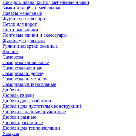
Насадки, накладки под мебельные ножки
Замки и защёлки мебельные
Навесы мебельные
Фурнитура для ворот
Петли для ворот
Почтовые ящики
Почтовые ящики и аксессуары
Фурнитура для окон
Ручки и завертки оконные
Крепёж
Саморезы
Саморезы кровельные
Саморезы оконные
Саморезы по дереву
Саморезы по металлу
Саморезы универсальные
Дюбели
Дюбель-гвозди
Дюбели для газобетона
Дюбели для пустотелых конструкций
Дюбели складные пружинные
Дюбели рамные
Дюбели распорные
Дюбели для теплоизоляции
Хомуты