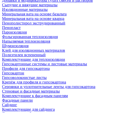
Добавки и модификаторы сухих смесей и растворов
Сыпучие и вяжущие материалы
Изоляционные материалы
Минеральная вата на основе базальта
Минеральная вата на основе кварца
Пенополистирол экструдированный
Пенопласт
Пароизоляция
Фольгированная теплоизоляция
Напыляемая теплоизоляция
Шумоизоляция
Клей для изоляционных материалов
Полиэтилен вспененный
Комплектующие для теплоизоляции
Гипсокартонные системы и листовые материалы
Профили для гипсокартона
Гипсокартон
Гипсоволокнистые листы
Крепёж для профиля и гипсокартона
Серпянки и уплотнительные ленты для гипсокартона
Стеновые и фасадные материалы
Комплектующие к фасадным панелям
Фасадные панели
Сайдинг
Комплектующие для сайдинга