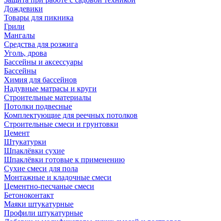
Дождевики
Товары для пикника
Грили
Мангалы
Средства для розжига
Уголь, дрова
Бассейны и аксессуары
Бассейны
Химия для бассейнов
Надувные матрасы и круги
Строительные материалы
Потолки подвесные
Комплектующие для реечных потолков
Строительные смеси и грунтовки
Цемент
Штукатурки
Шпаклёвки сухие
Шпаклёвки готовые к применению
Сухие смеси для пола
Монтажные и кладочные смеси
Цементно-песчаные смеси
Бетоноконтакт
Маяки штукатурные
Профили штукатурные