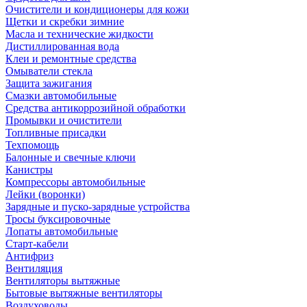
Очистители и кондиционеры для кожи
Щетки и скребки зимние
Масла и технические жидкости
Дистиллированная вода
Клеи и ремонтные средства
Омыватели стекла
Защита зажигания
Смазки автомобильные
Средства антикоррозийной обработки
Промывки и очистители
Топливные присадки
Техпомощь
Балонные и свечные ключи
Канистры
Компрессоры автомобильные
Лейки (воронки)
Зарядные и пуско-зарядные устройства
Тросы буксировочные
Лопаты автомобильные
Старт-кабели
Антифриз
Вентиляция
Вентиляторы вытяжные
Бытовые вытяжные вентиляторы
Воздуховоды