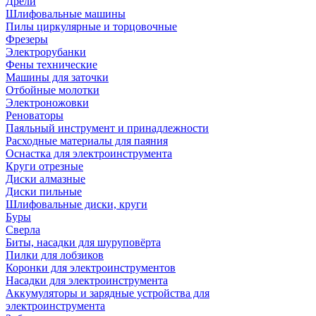
Дрели
Шлифовальные машины
Пилы циркулярные и торцовочные
Фрезеры
Электрорубанки
Фены технические
Машины для заточки
Отбойные молотки
Электроножовки
Реноваторы
Паяльный инструмент и принадлежности
Расходные материалы для паяния
Оснастка для электроинструмента
Круги отрезные
Диски алмазные
Диски пильные
Шлифовальные диски, круги
Буры
Сверла
Биты, насадки для шуруповёрта
Пилки для лобзиков
Коронки для электроинструментов
Насадки для электроинструмента
Аккумуляторы и зарядные устройства для
электроинструмента