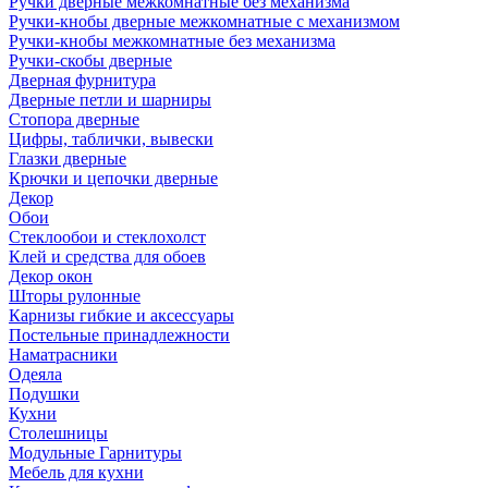
Ручки дверные межкомнатные без механизма
Ручки-кнобы дверные межкомнатные с механизмом
Ручки-кнобы межкомнатные без механизма
Ручки-скобы дверные
Дверная фурнитура
Дверные петли и шарниры
Стопора дверные
Цифры, таблички, вывески
Глазки дверные
Крючки и цепочки дверные
Декор
Обои
Стеклообои и стеклохолст
Клей и средства для обоев
Декор окон
Шторы рулонные
Карнизы гибкие и аксессуары
Постельные принадлежности
Наматрасники
Одеяла
Подушки
Кухни
Столешницы
Модульные Гарнитуры
Мебель для кухни