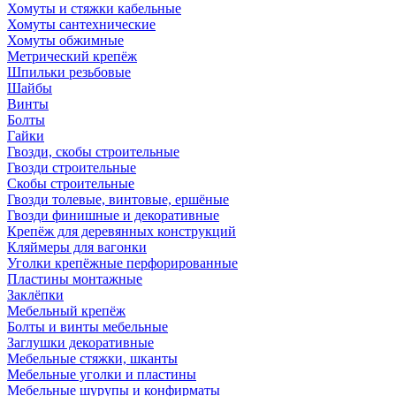
Хомуты и стяжки кабельные
Хомуты сантехнические
Хомуты обжимные
Метрический крепёж
Шпильки резьбовые
Шайбы
Винты
Болты
Гайки
Гвозди, скобы строительные
Гвозди строительные
Скобы строительные
Гвозди толевые, винтовые, ершёные
Гвозди финишные и декоративные
Крепёж для деревянных конструкций
Кляймеры для вагонки
Уголки крепёжные перфорированные
Пластины монтажные
Заклёпки
Мебельный крепёж
Болты и винты мебельные
Заглушки декоративные
Мебельные стяжки, шканты
Мебельные уголки и пластины
Мебельные шурупы и конфирматы