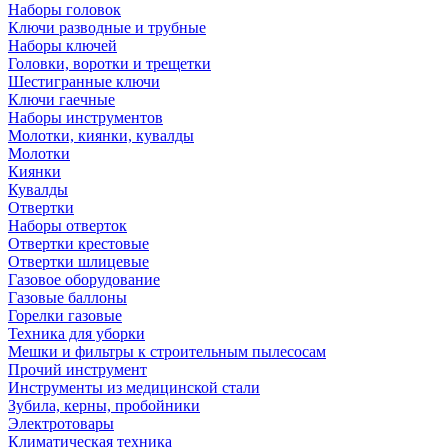
Наборы головок
Ключи разводные и трубные
Наборы ключей
Головки, воротки и трещетки
Шестигранные ключи
Ключи гаечные
Наборы инструментов
Молотки, киянки, кувалды
Молотки
Киянки
Кувалды
Отвертки
Наборы отверток
Отвертки крестовые
Отвертки шлицевые
Газовое оборудование
Газовые баллоны
Горелки газовые
Техника для уборки
Мешки и фильтры к строительным пылесосам
Прочий инструмент
Инструменты из медицинской стали
Зубила, керны, пробойники
Электротовары
Климатическая техника