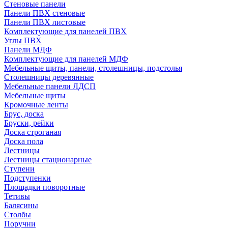
Стеновые панели
Панели ПВХ стеновые
Панели ПВХ листовые
Комплектующие для панелей ПВХ
Углы ПВХ
Панели МДФ
Комплектующие для панелей МДФ
Мебельные щиты, панели, столешницы, подстолья
Столешницы деревянные
Мебельные панели ЛДСП
Мебельные щиты
Кромочные ленты
Брус, доска
Бруски, рейки
Доска строганая
Доска пола
Лестницы
Лестницы стационарные
Ступени
Подступенки
Площадки поворотные
Тетивы
Балясины
Столбы
Поручни