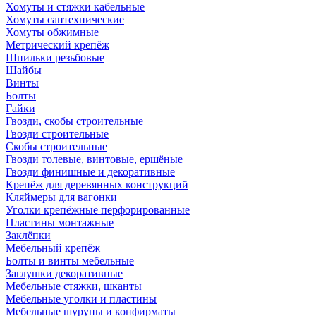
Хомуты и стяжки кабельные
Хомуты сантехнические
Хомуты обжимные
Метрический крепёж
Шпильки резьбовые
Шайбы
Винты
Болты
Гайки
Гвозди, скобы строительные
Гвозди строительные
Скобы строительные
Гвозди толевые, винтовые, ершёные
Гвозди финишные и декоративные
Крепёж для деревянных конструкций
Кляймеры для вагонки
Уголки крепёжные перфорированные
Пластины монтажные
Заклёпки
Мебельный крепёж
Болты и винты мебельные
Заглушки декоративные
Мебельные стяжки, шканты
Мебельные уголки и пластины
Мебельные шурупы и конфирматы