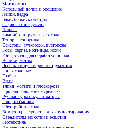
Мотопомпы
Капельный полив и орошение
Лейки, ведра
Баки, бочки, канистры
Садовый инструмент
Лопаты
Зимний инструмент для сада
Топоры, топорища
Секаторы, сучкорезы, кусторезы
Косы, серпы, ножницы, ножи
Инструмент для обработки почвы
Веники, мётлы
Черенки и ручки для инструментов
Пилы садовые
Грабли
Вилы
Тяпки, мотыги и плоскорезы
Противогололёдные средства
Ручные буры и культиваторы
Плодосъёмники
Обустройство сада
Компостеры, средства для компостирования
Оградительные сетки и решетки
Геотекстиль
Дачные биотуалеты и биопрепараты