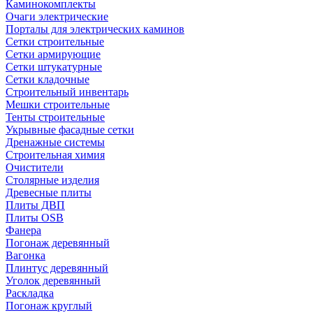
Каминокомплекты
Очаги электрические
Порталы для электрических каминов
Сетки строительные
Сетки армирующие
Сетки штукатурные
Сетки кладочные
Строительный инвентарь
Мешки строительные
Тенты строительные
Укрывные фасадные сетки
Дренажные системы
Строительная химия
Очистители
Столярные изделия
Древесные плиты
Плиты ДВП
Плиты OSB
Фанера
Погонаж деревянный
Вагонка
Плинтус деревянный
Уголок деревянный
Раскладка
Погонаж круглый