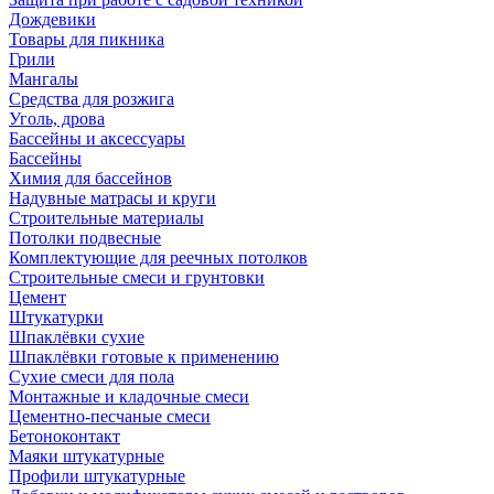
Дождевики
Товары для пикника
Грили
Мангалы
Средства для розжига
Уголь, дрова
Бассейны и аксессуары
Бассейны
Химия для бассейнов
Надувные матрасы и круги
Строительные материалы
Потолки подвесные
Комплектующие для реечных потолков
Строительные смеси и грунтовки
Цемент
Штукатурки
Шпаклёвки сухие
Шпаклёвки готовые к применению
Сухие смеси для пола
Монтажные и кладочные смеси
Цементно-песчаные смеси
Бетоноконтакт
Маяки штукатурные
Профили штукатурные