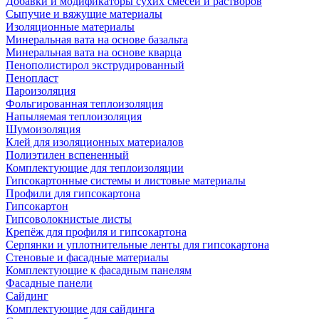
Добавки и модификаторы сухих смесей и растворов
Сыпучие и вяжущие материалы
Изоляционные материалы
Минеральная вата на основе базальта
Минеральная вата на основе кварца
Пенополистирол экструдированный
Пенопласт
Пароизоляция
Фольгированная теплоизоляция
Напыляемая теплоизоляция
Шумоизоляция
Клей для изоляционных материалов
Полиэтилен вспененный
Комплектующие для теплоизоляции
Гипсокартонные системы и листовые материалы
Профили для гипсокартона
Гипсокартон
Гипсоволокнистые листы
Крепёж для профиля и гипсокартона
Серпянки и уплотнительные ленты для гипсокартона
Стеновые и фасадные материалы
Комплектующие к фасадным панелям
Фасадные панели
Сайдинг
Комплектующие для сайдинга