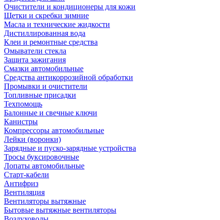
Очистители и кондиционеры для кожи
Щетки и скребки зимние
Масла и технические жидкости
Дистиллированная вода
Клеи и ремонтные средства
Омыватели стекла
Защита зажигания
Смазки автомобильные
Средства антикоррозийной обработки
Промывки и очистители
Топливные присадки
Техпомощь
Балонные и свечные ключи
Канистры
Компрессоры автомобильные
Лейки (воронки)
Зарядные и пуско-зарядные устройства
Тросы буксировочные
Лопаты автомобильные
Старт-кабели
Антифриз
Вентиляция
Вентиляторы вытяжные
Бытовые вытяжные вентиляторы
Воздуховоды