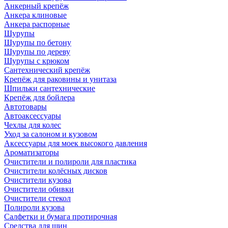
Анкерный крепёж
Анкера клиновые
Анкера распорные
Шурупы
Шурупы по бетону
Шурупы по дереву
Шурупы с крюком
Сантехнический крепёж
Крепёж для раковины и унитаза
Шпильки сантехнические
Крепёж для бойлера
Автотовары
Автоаксессуары
Чехлы для колес
Уход за салоном и кузовом
Аксессуары для моек высокого давления
Ароматизаторы
Очистители и полироли для пластика
Очистители колёсных дисков
Очистители кузова
Очистители обивки
Очистители стекол
Полироли кузова
Салфетки и бумага протирочная
Средства для шин