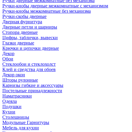
Ручки дверные межкомнатные без механизма
Ручки-кнобы дверные межкомнатные с механизмом
Ручки-кнобы межкомнатные без механизма
Ручки-скобы дверные
Дверная фурнитура
Дверные петли и шарниры
Стопора дверные
Цифры, таблички, вывески
Глазки дверные
Крючки и цепочки дверные
Декор
Обои
Стеклообои и стеклохолст
Клей и средства для обоев
Декор окон
Шторы рулонные
Карнизы гибкие и аксессуары
Постельные принадлежности
Наматрасники
Одеяла
Подушки
Кухни
Столешницы
Модульные Гарнитуры
Мебель для кухни