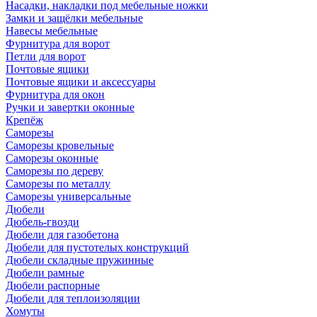
Насадки, накладки под мебельные ножки
Замки и защёлки мебельные
Навесы мебельные
Фурнитура для ворот
Петли для ворот
Почтовые ящики
Почтовые ящики и аксессуары
Фурнитура для окон
Ручки и завертки оконные
Крепёж
Саморезы
Саморезы кровельные
Саморезы оконные
Саморезы по дереву
Саморезы по металлу
Саморезы универсальные
Дюбели
Дюбель-гвозди
Дюбели для газобетона
Дюбели для пустотелых конструкций
Дюбели складные пружинные
Дюбели рамные
Дюбели распорные
Дюбели для теплоизоляции
Хомуты