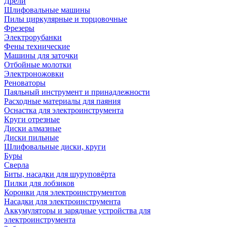
Дрели
Шлифовальные машины
Пилы циркулярные и торцовочные
Фрезеры
Электрорубанки
Фены технические
Машины для заточки
Отбойные молотки
Электроножовки
Реноваторы
Паяльный инструмент и принадлежности
Расходные материалы для паяния
Оснастка для электроинструмента
Круги отрезные
Диски алмазные
Диски пильные
Шлифовальные диски, круги
Буры
Сверла
Биты, насадки для шуруповёрта
Пилки для лобзиков
Коронки для электроинструментов
Насадки для электроинструмента
Аккумуляторы и зарядные устройства для
электроинструмента