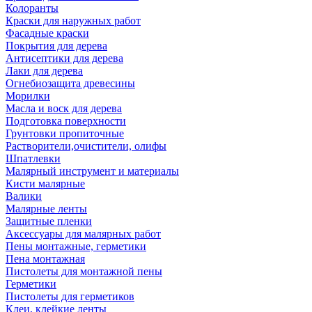
Колоранты
Краски для наружных работ
Фасадные краски
Покрытия для дерева
Антисептики для дерева
Лаки для дерева
Огнебиозащита древесины
Морилки
Масла и воск для дерева
Подготовка поверхности
Грунтовки пропиточные
Растворители,очистители, олифы
Шпатлевки
Малярный инструмент и материалы
Кисти малярные
Валики
Малярные ленты
Защитные пленки
Аксессуары для малярных работ
Пены монтажные, герметики
Пена монтажная
Пистолеты для монтажной пены
Герметики
Пистолеты для герметиков
Клеи, клейкие ленты