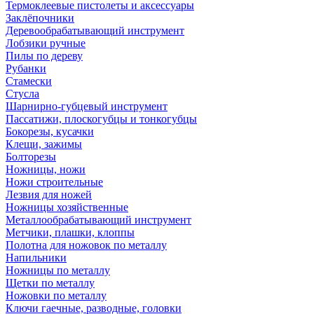
Термоклеевые пистолеты и аксессуары
Заклёпочники
Деревообрабатывающий инструмент
Лобзики ручные
Пилы по дереву
Рубанки
Стамески
Стусла
Шарнирно-губцевый инструмент
Пассатижи, плоскогубцы и тонкогубцы
Бокорезы, кусачки
Клещи, зажимы
Болторезы
Ножницы, ножи
Ножи строительные
Лезвия для ножей
Ножницы хозяйственные
Металлообрабатывающий инструмент
Метчики, плашки, клоппы
Полотна для ножовок по металлу
Напильники
Ножницы по металлу
Щетки по металлу
Ножовки по металлу
Ключи гаечные, разводные, головки