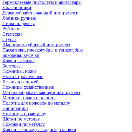
Термоклеевые пистолеты и аксессуары
Заклёпочники
Деревообрабатывающий инструмент
Лобзики ручные
Пилы по дереву
Рубанки
Стамески
Стусла
Шарнирно-губцевый инструмент
Пассатижи, плоскогубцы и тонкогубцы
Бокорезы, кусачки
Клещи, зажимы
Болторезы
Ножницы, ножи
Ножи строительные
Лезвия для ножей
Ножницы хозяйственные
Металлообрабатывающий инструмент
Метчики, плашки, клоппы
Полотна для ножовок по металлу
Напильники
Ножницы по металлу
Щетки по металлу
Ножовки по металлу
Ключи гаечные, разводные, головки