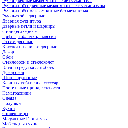
Ручки дверные межкомнатные без механизма
Ручки-кнобы дверные межкомнатные с механизмом
Ручки-кнобы межкомнатные без механизма
Ручки-скобы дверные
Дверная фурнитура
Дверные петли и шарниры
Стопора дверные
Цифры, таблички, вывески
Глазки дверные
Крючки и цепочки дверные
Декор
Обои
Стеклообои и стеклохолст
Клей и средства для обоев
Декор окон
Шторы рулонные
Карнизы гибкие и аксессуары
Постельные принадлежности
Наматрасники
Одеяла
Подушки
Кухни
Столешницы
Модульные Гарнитуры
Мебель для кухни