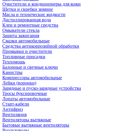
Очистители и кондиционеры для кожи
Щетки и скребки зимние
Масла и технические жидкости
Дистиллированная вода
Клеи и ремонтные средства
Омыватели стекла
Защита зажигания
Смазки автомобильные
Средства антикоррозийной обработки
Промывки и очистители
Топливные присадки
Техпомощь
Балонные и свечные ключи
Канистры
Компрессоры автомобильные
Лейки (воронки)
Зарядные и пуско-зарядные устройства
Тросы буксировочные
Лопаты автомобильные
Старт-кабели
Антифриз
Вентиляция
Вентиляторы вытяжные
Бытовые вытяжные вентиляторы
Воздуховоды