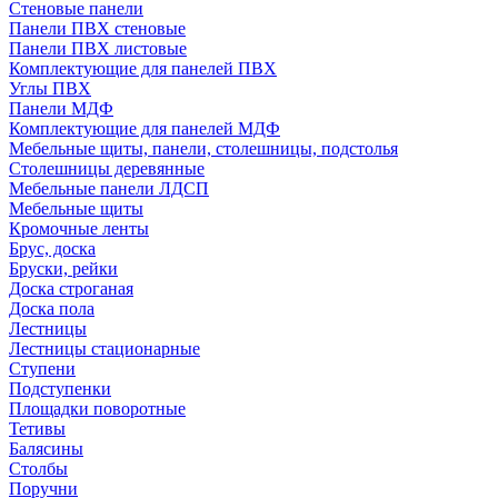
Стеновые панели
Панели ПВХ стеновые
Панели ПВХ листовые
Комплектующие для панелей ПВХ
Углы ПВХ
Панели МДФ
Комплектующие для панелей МДФ
Мебельные щиты, панели, столешницы, подстолья
Столешницы деревянные
Мебельные панели ЛДСП
Мебельные щиты
Кромочные ленты
Брус, доска
Бруски, рейки
Доска строганая
Доска пола
Лестницы
Лестницы стационарные
Ступени
Подступенки
Площадки поворотные
Тетивы
Балясины
Столбы
Поручни