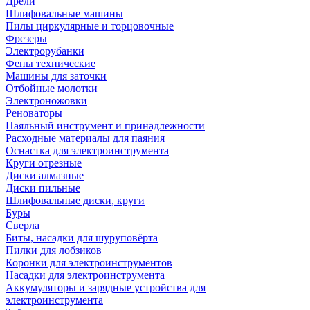
Дрели
Шлифовальные машины
Пилы циркулярные и торцовочные
Фрезеры
Электрорубанки
Фены технические
Машины для заточки
Отбойные молотки
Электроножовки
Реноваторы
Паяльный инструмент и принадлежности
Расходные материалы для паяния
Оснастка для электроинструмента
Круги отрезные
Диски алмазные
Диски пильные
Шлифовальные диски, круги
Буры
Сверла
Биты, насадки для шуруповёрта
Пилки для лобзиков
Коронки для электроинструментов
Насадки для электроинструмента
Аккумуляторы и зарядные устройства для
электроинструмента