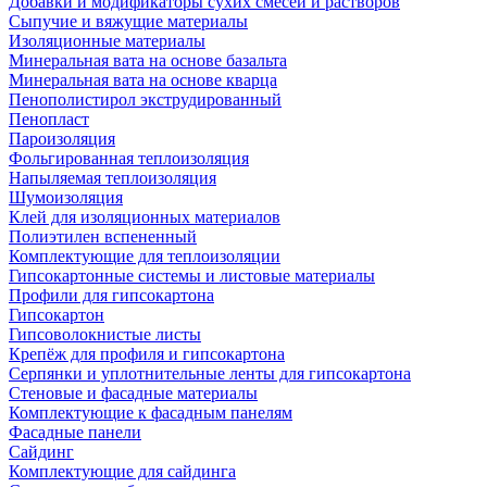
Добавки и модификаторы сухих смесей и растворов
Сыпучие и вяжущие материалы
Изоляционные материалы
Минеральная вата на основе базальта
Минеральная вата на основе кварца
Пенополистирол экструдированный
Пенопласт
Пароизоляция
Фольгированная теплоизоляция
Напыляемая теплоизоляция
Шумоизоляция
Клей для изоляционных материалов
Полиэтилен вспененный
Комплектующие для теплоизоляции
Гипсокартонные системы и листовые материалы
Профили для гипсокартона
Гипсокартон
Гипсоволокнистые листы
Крепёж для профиля и гипсокартона
Серпянки и уплотнительные ленты для гипсокартона
Стеновые и фасадные материалы
Комплектующие к фасадным панелям
Фасадные панели
Сайдинг
Комплектующие для сайдинга