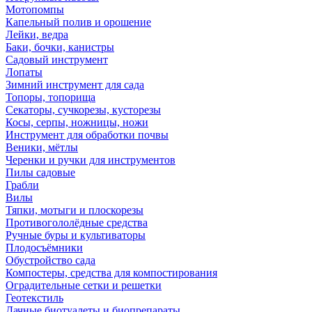
Мотопомпы
Капельный полив и орошение
Лейки, ведра
Баки, бочки, канистры
Садовый инструмент
Лопаты
Зимний инструмент для сада
Топоры, топорища
Секаторы, сучкорезы, кусторезы
Косы, серпы, ножницы, ножи
Инструмент для обработки почвы
Веники, мётлы
Черенки и ручки для инструментов
Пилы садовые
Грабли
Вилы
Тяпки, мотыги и плоскорезы
Противогололёдные средства
Ручные буры и культиваторы
Плодосъёмники
Обустройство сада
Компостеры, средства для компостирования
Оградительные сетки и решетки
Геотекстиль
Дачные биотуалеты и биопрепараты