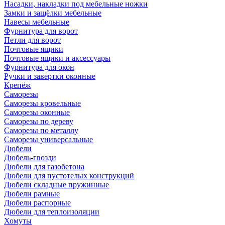
Насадки, накладки под мебельные ножки
Замки и защёлки мебельные
Навесы мебельные
Фурнитура для ворот
Петли для ворот
Почтовые ящики
Почтовые ящики и аксессуары
Фурнитура для окон
Ручки и завертки оконные
Крепёж
Саморезы
Саморезы кровельные
Саморезы оконные
Саморезы по дереву
Саморезы по металлу
Саморезы универсальные
Дюбели
Дюбель-гвозди
Дюбели для газобетона
Дюбели для пустотелых конструкций
Дюбели складные пружинные
Дюбели рамные
Дюбели распорные
Дюбели для теплоизоляции
Хомуты