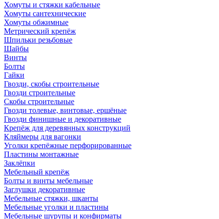
Хомуты и стяжки кабельные
Хомуты сантехнические
Хомуты обжимные
Метрический крепёж
Шпильки резьбовые
Шайбы
Винты
Болты
Гайки
Гвозди, скобы строительные
Гвозди строительные
Скобы строительные
Гвозди толевые, винтовые, ершёные
Гвозди финишные и декоративные
Крепёж для деревянных конструкций
Кляймеры для вагонки
Уголки крепёжные перфорированные
Пластины монтажные
Заклёпки
Мебельный крепёж
Болты и винты мебельные
Заглушки декоративные
Мебельные стяжки, шканты
Мебельные уголки и пластины
Мебельные шурупы и конфирматы