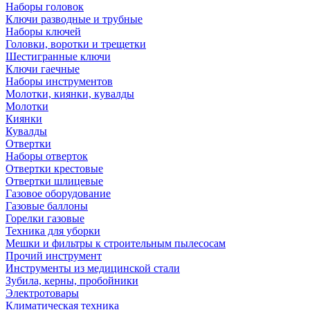
Наборы головок
Ключи разводные и трубные
Наборы ключей
Головки, воротки и трещетки
Шестигранные ключи
Ключи гаечные
Наборы инструментов
Молотки, киянки, кувалды
Молотки
Киянки
Кувалды
Отвертки
Наборы отверток
Отвертки крестовые
Отвертки шлицевые
Газовое оборудование
Газовые баллоны
Горелки газовые
Техника для уборки
Мешки и фильтры к строительным пылесосам
Прочий инструмент
Инструменты из медицинской стали
Зубила, керны, пробойники
Электротовары
Климатическая техника