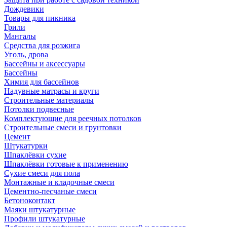
Дождевики
Товары для пикника
Грили
Мангалы
Средства для розжига
Уголь, дрова
Бассейны и аксессуары
Бассейны
Химия для бассейнов
Надувные матрасы и круги
Строительные материалы
Потолки подвесные
Комплектующие для реечных потолков
Строительные смеси и грунтовки
Цемент
Штукатурки
Шпаклёвки сухие
Шпаклёвки готовые к применению
Сухие смеси для пола
Монтажные и кладочные смеси
Цементно-песчаные смеси
Бетоноконтакт
Маяки штукатурные
Профили штукатурные