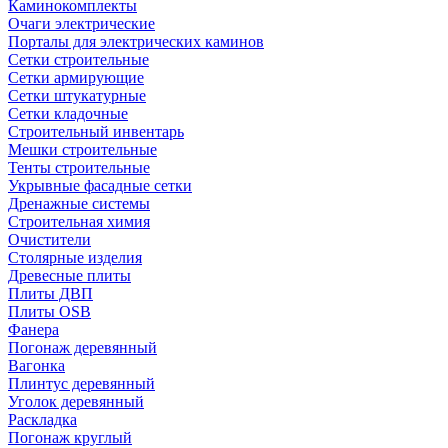
Каминокомплекты
Очаги электрические
Порталы для электрических каминов
Сетки строительные
Сетки армирующие
Сетки штукатурные
Сетки кладочные
Строительный инвентарь
Мешки строительные
Тенты строительные
Укрывные фасадные сетки
Дренажные системы
Строительная химия
Очистители
Столярные изделия
Древесные плиты
Плиты ДВП
Плиты OSB
Фанера
Погонаж деревянный
Вагонка
Плинтус деревянный
Уголок деревянный
Раскладка
Погонаж круглый