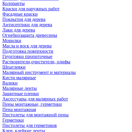
Колоранты
Краски для наружных работ
Фасадные краски
Покрытия для дерева
Антисептики для дерева
Лаки для дерева
Огнебиозащита древесины
Морилки
Масла и воск для дерева
Подготовка поверхности
Грунтовки пропиточные
Растворители,очистители, олифы
Шпатлевки
Малярный инструмент и материалы
Кисти малярные
Валики
Малярные ленты
Защитные пленки
Аксессуары для малярных работ
Пены монтажные, герметики
Пена монтажная
Пистолеты для монтажной пены
Герметики
Пистолеты для герметиков
Клеи, клейкие ленты