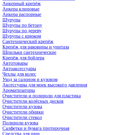
Анкерный крепёж
Анкера клиновые
Анкера распорные
Шурупы
Шурупы по бетону
Шурупы по дереву
Шурупы с крюком
Сантехнический крепёж
Крепёж для раковины и унитаза
Шпильки сантехнические
Крепёж для бойлера
Автотовары
Автоаксессуары
Чехлы для колес
Уход за салоном и кузовом
Аксессуары для моек высокого давления
Ароматизаторы
Очистители и полироли для пластика
Очистители колёсных дисков
Очистители кузова
Очистители обивки
Очистители стекол
Полироли кузова
Салфетки и бумага протирочная
Средства для шин