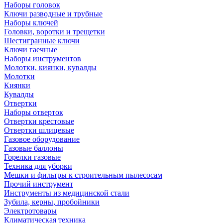
Наборы головок
Ключи разводные и трубные
Наборы ключей
Головки, воротки и трещетки
Шестигранные ключи
Ключи гаечные
Наборы инструментов
Молотки, киянки, кувалды
Молотки
Киянки
Кувалды
Отвертки
Наборы отверток
Отвертки крестовые
Отвертки шлицевые
Газовое оборудование
Газовые баллоны
Горелки газовые
Техника для уборки
Мешки и фильтры к строительным пылесосам
Прочий инструмент
Инструменты из медицинской стали
Зубила, керны, пробойники
Электротовары
Климатическая техника