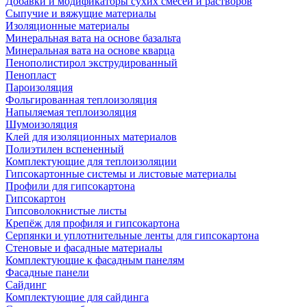
Добавки и модификаторы сухих смесей и растворов
Сыпучие и вяжущие материалы
Изоляционные материалы
Минеральная вата на основе базальта
Минеральная вата на основе кварца
Пенополистирол экструдированный
Пенопласт
Пароизоляция
Фольгированная теплоизоляция
Напыляемая теплоизоляция
Шумоизоляция
Клей для изоляционных материалов
Полиэтилен вспененный
Комплектующие для теплоизоляции
Гипсокартонные системы и листовые материалы
Профили для гипсокартона
Гипсокартон
Гипсоволокнистые листы
Крепёж для профиля и гипсокартона
Серпянки и уплотнительные ленты для гипсокартона
Стеновые и фасадные материалы
Комплектующие к фасадным панелям
Фасадные панели
Сайдинг
Комплектующие для сайдинга