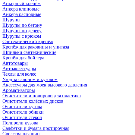
Анкерный крепёж
Анкера клиновые
Анкера распорные
Шурупы
Шурупы по бетону
Шурупы по дереву
Шурупы с крюком
Сантехнический крепёж
Крепёж для раковины и унитаза
Шпильки сантехнические
Крепёж для бойлера
Автотовары
Автоаксессуары
Чехлы для колес
Уход за салоном и кузовом
Аксессуары для моек высокого давления
Ароматизаторы
Очистители и полироли для пластика
Очистители колёсных дисков
Очистители кузова
Очистители обивки
Очистители стекол
Полироли кузова
Салфетки и бумага протирочная
Средства для шин