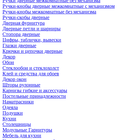
Ручки дверные межкомнатные без механизма
Ручки-кнобы дверные межкомнатные с механизмом
Ручки-кнобы межкомнатные без механизма
Ручки-скобы дверные
Дверная фурнитура
Дверные петли и шарниры
Стопора дверные
Цифры, таблички, вывески
Глазки дверные
Крючки и цепочки дверные
Декор
Обои
Стеклообои и стеклохолст
Клей и средства для обоев
Декор окон
Шторы рулонные
Карнизы гибкие и аксессуары
Постельные принадлежности
Наматрасники
Одеяла
Подушки
Кухни
Столешницы
Модульные Гарнитуры
Мебель для кухни