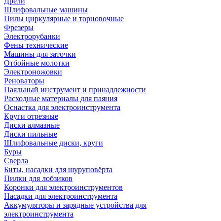
Дрели
Шлифовальные машины
Пилы циркулярные и торцовочные
Фрезеры
Электрорубанки
Фены технические
Машины для заточки
Отбойные молотки
Электроножовки
Реноваторы
Паяльный инструмент и принадлежности
Расходные материалы для паяния
Оснастка для электроинструмента
Круги отрезные
Диски алмазные
Диски пильные
Шлифовальные диски, круги
Буры
Сверла
Биты, насадки для шуруповёрта
Пилки для лобзиков
Коронки для электроинструментов
Насадки для электроинструмента
Аккумуляторы и зарядные устройства для
электроинструмента