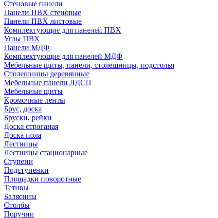
Стеновые панели
Панели ПВХ стеновые
Панели ПВХ листовые
Комплектующие для панелей ПВХ
Углы ПВХ
Панели МДФ
Комплектующие для панелей МДФ
Мебельные щиты, панели, столешницы, подстолья
Столешницы деревянные
Мебельные панели ЛДСП
Мебельные щиты
Кромочные ленты
Брус, доска
Бруски, рейки
Доска строганая
Доска пола
Лестницы
Лестницы стационарные
Ступени
Подступенки
Площадки поворотные
Тетивы
Балясины
Столбы
Поручни