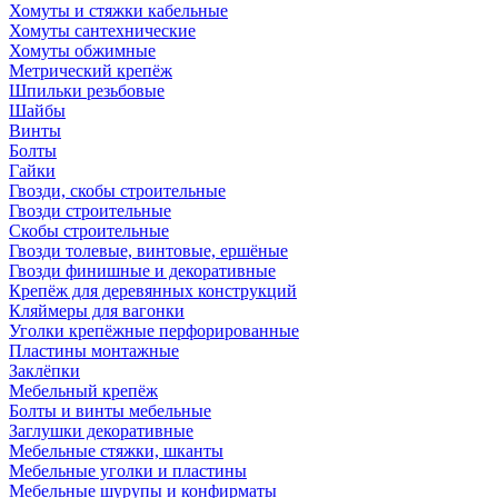
Хомуты и стяжки кабельные
Хомуты сантехнические
Хомуты обжимные
Метрический крепёж
Шпильки резьбовые
Шайбы
Винты
Болты
Гайки
Гвозди, скобы строительные
Гвозди строительные
Скобы строительные
Гвозди толевые, винтовые, ершёные
Гвозди финишные и декоративные
Крепёж для деревянных конструкций
Кляймеры для вагонки
Уголки крепёжные перфорированные
Пластины монтажные
Заклёпки
Мебельный крепёж
Болты и винты мебельные
Заглушки декоративные
Мебельные стяжки, шканты
Мебельные уголки и пластины
Мебельные шурупы и конфирматы