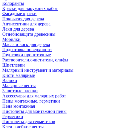
Колоранты
Краски для наружных работ
Фасадные краски
Покрытия для дерева
Антисептики для дерева
Лаки для дерева
Огнебиозащита древесины
Морилки
Масла и воск для дерева
Подготовка поверхности
Грунтовки пропиточные
Растворители,очистители, олифы
Шпатлевки
Малярный инструмент и материалы
Кисти малярные
Валики
Малярные ленты
Защитные пленки
Аксессуары для малярных работ
Пены монтажные, герметики
Пена монтажная
Пистолеты для монтажной пены
Герметики
Пистолеты для герметиков
Клеи, клейкие ленты