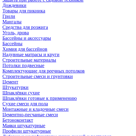
Дождевики
Товары для пикника
Грили
Мангалы
Средства для розжига
Уголь, дрова
Бассейны и аксессуары
Бассейны
Химия для бассейнов
Надувные матрасы и круги
Строительные материалы
Потолки подвесные
Комплектующие для реечных потолков
Строительные смеси и грунтовки
Цемент
Штукатурки
Шпаклёвки сухие
Шпаклёвки готовые к применению
Сухие смеси для пола
Монтажные и кладочные смеси
Цементно-песчаные смеси
Бетоноконтакт
Маяки штукатурные
Профили штукатурные