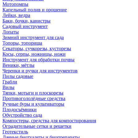
Мотопомпы
Капельный полив и орошение
Лейки, ведра
Баки, бочки, канистры
Садовый инструмент
Лопаты
Зимний инструмент для сада
Топоры, топорища
Секаторы, сучкорезы, кусторезы
Косы, серпы, ножницы, ножи
Инструмент для обработки почвы
Веники, мётлы
Черенки и ручки для инструментов
Пилы садовые
Грабли
Вилы
Тяпки, мотыги и плоскорезы
Противогололёдные средства
Ручные буры и культиваторы
Плодосъёмники
Обустройство сада
Компостеры, средства для компостирования
Оградительные сетки и решетки
Геотекстиль
Дачные биотуалеты и биопрепараты