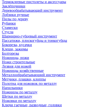
Термоклеевые пистолеты и аксессуары
Заклёпочники
Деревообрабатывающий инструмент
Лобзики ручные
Пилы по дереву
Рубанки
Стамески
Стусла
Шарнирно-губцевый инструмент
Пассатижи, плоскогубцы и тонкогубцы
Бокорезы, кусачки
Клещи, зажимы
Болторезы
Ножницы, ножи
Ножи строительные
Лезвия для ножей
Ножницы хозяйственные
Металлообрабатывающий инструмент
Метчики, плашки, клоппы
Полотна для ножовок по металлу
Напильники
Ножницы по металлу
Щетки по металлу
Ножовки по металлу
Ключи гаечные, разводные, головки