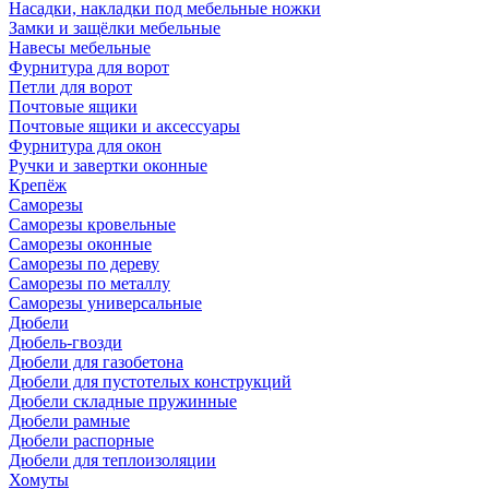
Насадки, накладки под мебельные ножки
Замки и защёлки мебельные
Навесы мебельные
Фурнитура для ворот
Петли для ворот
Почтовые ящики
Почтовые ящики и аксессуары
Фурнитура для окон
Ручки и завертки оконные
Крепёж
Саморезы
Саморезы кровельные
Саморезы оконные
Саморезы по дереву
Саморезы по металлу
Саморезы универсальные
Дюбели
Дюбель-гвозди
Дюбели для газобетона
Дюбели для пустотелых конструкций
Дюбели складные пружинные
Дюбели рамные
Дюбели распорные
Дюбели для теплоизоляции
Хомуты