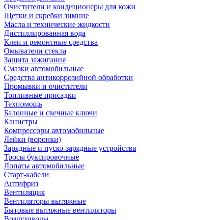
Очистители и кондиционеры для кожи
Щетки и скребки зимние
Масла и технические жидкости
Дистиллированная вода
Клеи и ремонтные средства
Омыватели стекла
Защита зажигания
Смазки автомобильные
Средства антикоррозийной обработки
Промывки и очистители
Топливные присадки
Техпомощь
Балонные и свечные ключи
Канистры
Компрессоры автомобильные
Лейки (воронки)
Зарядные и пуско-зарядные устройства
Тросы буксировочные
Лопаты автомобильные
Старт-кабели
Антифриз
Вентиляция
Вентиляторы вытяжные
Бытовые вытяжные вентиляторы
Воздуховоды