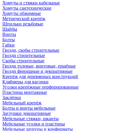
Хомуты и стяжки кабельные
Хомуты сантехнические
Хомуты обжимные
Метрический крепёж
Шпильки резьбовые
Шайбы
Винты
Болты
Гайки
Гвозди, скобы строительные
Гвозди строительные
Скобы строительные
Гвозди толевые, винтовые, ершёные
Гвозди финишные и декоративные
Крепёж для деревянных конструкций
Кляймеры для вагонки
Уголки крепёжные перфорированные
Пластины монтажные
Заклёпки
Мебельный крепёж
Болты и винты мебельные
Заглушки декоративные
Мебельные стяжки, шканты
Мебельные уголки и пластины
Мебельные шурупы и конфирматы