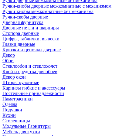
Ручки дверные межкомнатные без механизма
Ручки-кнобы дверные межкомнатные с механизмом
Ручки-кнобы межкомнатные без механизма
Ручки-скобы дверные
Дверная фурнитура
Дверные петли и шарниры
Стопора дверные
Цифры, таблички, вывески
Глазки дверные
Крючки и цепочки дверные
Декор
Обои
Стеклообои и стеклохолст
Клей и средства для обоев
Декор окон
Шторы рулонные
Карнизы гибкие и аксессуары
Постельные принадлежности
Наматрасники
Одеяла
Подушки
Кухни
Столешницы
Модульные Гарнитуры
Мебель для кухни