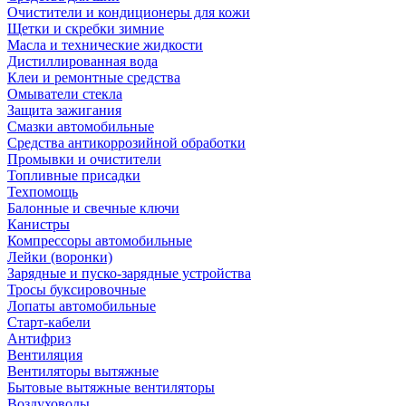
Очистители и кондиционеры для кожи
Щетки и скребки зимние
Масла и технические жидкости
Дистиллированная вода
Клеи и ремонтные средства
Омыватели стекла
Защита зажигания
Смазки автомобильные
Средства антикоррозийной обработки
Промывки и очистители
Топливные присадки
Техпомощь
Балонные и свечные ключи
Канистры
Компрессоры автомобильные
Лейки (воронки)
Зарядные и пуско-зарядные устройства
Тросы буксировочные
Лопаты автомобильные
Старт-кабели
Антифриз
Вентиляция
Вентиляторы вытяжные
Бытовые вытяжные вентиляторы
Воздуховоды