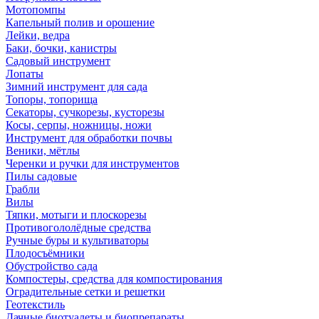
Мотопомпы
Капельный полив и орошение
Лейки, ведра
Баки, бочки, канистры
Садовый инструмент
Лопаты
Зимний инструмент для сада
Топоры, топорища
Секаторы, сучкорезы, кусторезы
Косы, серпы, ножницы, ножи
Инструмент для обработки почвы
Веники, мётлы
Черенки и ручки для инструментов
Пилы садовые
Грабли
Вилы
Тяпки, мотыги и плоскорезы
Противогололёдные средства
Ручные буры и культиваторы
Плодосъёмники
Обустройство сада
Компостеры, средства для компостирования
Оградительные сетки и решетки
Геотекстиль
Дачные биотуалеты и биопрепараты