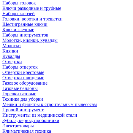
Наборы головок
Ключи разводные и трубные
Наборы ключей
Головки, воротки и трещетки
Шестигранные ключи
Ключи гаечные
Наборы инструментов
Молотки, киянки, кувалды
Молотки
Киянки
Кувалды
Отвертки
Наборы отверток
Отвертки крестовые
Отвертки шлицевые
Газовое оборудование
Газовые баллоны
Горелки газовые
Техника для уборки
Мешки и фильтры к строительным пылесосам
Прочий инструмент
Инструменты из медицинской стали
Зубила, керны, пробойники
Электротовары
Климатическая техника