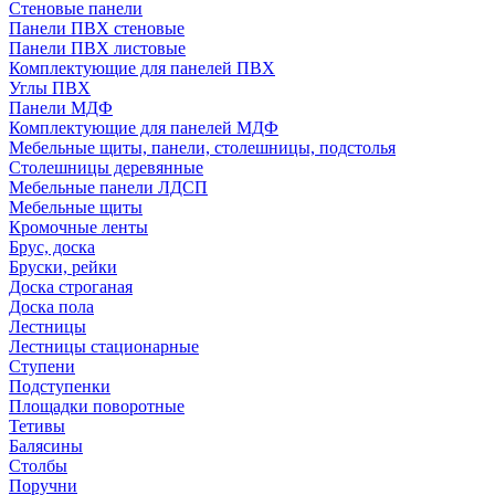
Стеновые панели
Панели ПВХ стеновые
Панели ПВХ листовые
Комплектующие для панелей ПВХ
Углы ПВХ
Панели МДФ
Комплектующие для панелей МДФ
Мебельные щиты, панели, столешницы, подстолья
Столешницы деревянные
Мебельные панели ЛДСП
Мебельные щиты
Кромочные ленты
Брус, доска
Бруски, рейки
Доска строганая
Доска пола
Лестницы
Лестницы стационарные
Ступени
Подступенки
Площадки поворотные
Тетивы
Балясины
Столбы
Поручни