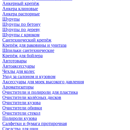
Анкерный крепёж
Анкера клиновые
Анкера распорные
Шурупы
Шурупы по бетону
Шурупы по дереву
Шурупы с крюком
Сантехнический крепёж
Крепёж для раковины и унитаза
Шпильки сантехнические
Крепёж для бойлера
Автотовары
Автоаксессуары
Чехлы для колес
Уход за салоном и кузовом
Аксессуары для моек высокого давления
Ароматизаторы
Очистители и полироли для пластика
Очистители колёсных дисков
Очистители кузова
Очистители обивки
Очистители стекол
Полироли кузова
Салфетки и бумага протирочная
Средства для шин