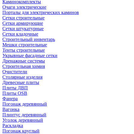
Каминокомплекты
Очаги электрические
Порталы для электрических каминов
Сетки строительные
Сетки армирующие
Сетки штукатурные
Сетки кладочные
Строительный инвентарь
Мешки строительные
Тенты строительные
Укрывные фасадные сетки
Дренажные системы
Строительная химия
Очистители
Столярные изделия
Древесные плиты
Плиты ДВП
Плиты OSB
Фанера
Погонаж деревянный
Вагонка
Плинтус деревянный
Уголок деревянный
Раскладка
Погонаж круглый