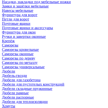
Насадки, накладки под мебельные ножки
Замки и защёлки мебельные
Навесы мебельные
Фурнитура для ворот
Петли для ворот
Почтовые ящики
Почтовые ящики и аксессуары
Фурнитура для окон
Ручки и завертки оконные
Крепёж
Саморезы
Саморезы кровельные
Саморезы оконные
Саморезы по дереву
Саморезы по металлу
Саморезы универсальные
Дюбели
Дюбель-гвозди
Дюбели для газобетона
Дюбели для пустотелых конструкций
Дюбели складные пружинные
Дюбели рамные
Дюбели распорные
Дюбели для теплоизоляции
Хомуты