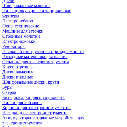
Дрели
Шлифовальные машины
Пилы циркулярные и торцовочные
Фрезеры
Электрорубанки
Фены технические
Машины для заточки
Отбойные молотки
Электроножовки
Реноваторы
Паяльный инструмент и принадлежности
Расходные материалы для паяния
Оснастка для электроинструмента
Круги отрезные
Диски алмазные
Диски пильные
Шлифовальные диски, круги
Буры
Сверла
Биты, насадки для шуруповёрта
Пилки для лобзиков
Коронки для электроинструментов
Насадки для электроинструмента
Аккумуляторы и зарядные устройства для
электроинструмента