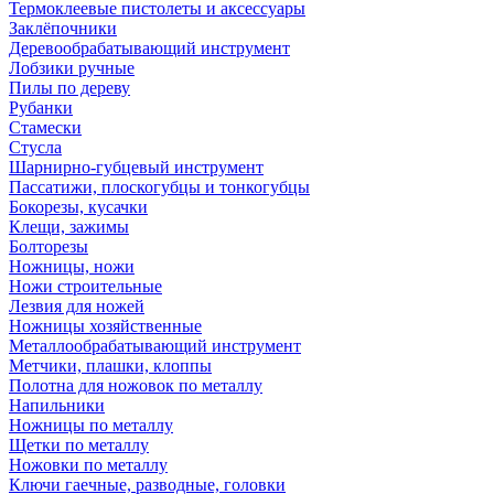
Термоклеевые пистолеты и аксессуары
Заклёпочники
Деревообрабатывающий инструмент
Лобзики ручные
Пилы по дереву
Рубанки
Стамески
Стусла
Шарнирно-губцевый инструмент
Пассатижи, плоскогубцы и тонкогубцы
Бокорезы, кусачки
Клещи, зажимы
Болторезы
Ножницы, ножи
Ножи строительные
Лезвия для ножей
Ножницы хозяйственные
Металлообрабатывающий инструмент
Метчики, плашки, клоппы
Полотна для ножовок по металлу
Напильники
Ножницы по металлу
Щетки по металлу
Ножовки по металлу
Ключи гаечные, разводные, головки