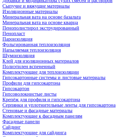
Добавки и модификаторы сухих смесей и растворов
Сыпучие и вяжущие материалы
Изоляционные материалы
Минеральная вата на основе базальта
Минеральная вата на основе кварца
Пенополистирол экструдированный
Пенопласт
Пароизоляция
Фольгированная теплоизоляция
Напыляемая теплоизоляция
Шумоизоляция
Клей для изоляционных материалов
Полиэтилен вспененный
Комплектующие для теплоизоляции
Гипсокартонные системы и листовые материалы
Профили для гипсокартона
Гипсокартон
Гипсоволокнистые листы
Крепёж для профиля и гипсокартона
Серпянки и уплотнительные ленты для гипсокартона
Стеновые и фасадные материалы
Комплектующие к фасадным панелям
Фасадные панели
Сайдинг
Комплектующие для сайдинга