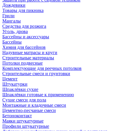
Дождевики
Товары для пикника
Грили
Мангалы
Средства для розжига
Уголь, дрова
Бассейны и аксессуары
Бассейны
Химия для бассейнов
Надувные матрасы и круги
Строительные материалы
Потолки подвесные
Комплектующие для реечных потолков
Строительные смеси и грунтовки
Цемент
Штукатурки
Шпаклёвки сухие
Шпаклёвки готовые к применению
Сухие смеси для пола
Монтажные и кладочные смеси
Цементно-песчаные смеси
Бетоноконтакт
Маяки штукатурные
Профили штукатурные