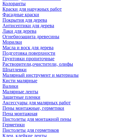
Колоранты
Краски для наружных работ
Фасадные краски
Покрытия для дерева
Антисептики для дерева
Лаки для дерева
Огнебиозащита древесины
Морилки
Масла и воск для дерева
Подготовка поверхности
Грунтовки пропиточные
Растворители,очистители, олифы
Шпатлевки
Малярный инструмент и материалы
Кисти малярные
Валики
Малярные ленты
Защитные пленки
Аксессуары для малярных работ
Пены монтажные, герметики
Пена монтажная
Пистолеты для монтажной пены
Герметики
Пистолеты для герметиков
Клеи, клейкие ленты