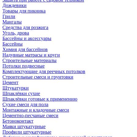
Дождевики
Товары для пикника
Грили
Мангалы
Средства для розжига
Уголь, дрова
Бассейны и аксессуары
Бассейны
Химия для бассейнов
Надувные матрасы и круги
Строительные материалы
Потолки подвесные
Комплектующие для реечных потолков
Строительные смеси и грунтовки
Цемент
Штукатурки
Шпаклёвки сухие
Шпаклёвки готовые к применению
Сухие смеси для пола
Монтажные и кладочные смеси
Цементно-песчаные смеси
Бетоноконтакт
Маяки штукатурные
Профили штукатурные