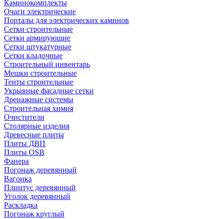
Каминокомплекты
Очаги электрические
Порталы для электрических каминов
Сетки строительные
Сетки армирующие
Сетки штукатурные
Сетки кладочные
Строительный инвентарь
Мешки строительные
Тенты строительные
Укрывные фасадные сетки
Дренажные системы
Строительная химия
Очистители
Столярные изделия
Древесные плиты
Плиты ДВП
Плиты OSB
Фанера
Погонаж деревянный
Вагонка
Плинтус деревянный
Уголок деревянный
Раскладка
Погонаж круглый