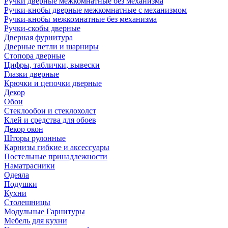
Ручки дверные межкомнатные без механизма
Ручки-кнобы дверные межкомнатные с механизмом
Ручки-кнобы межкомнатные без механизма
Ручки-скобы дверные
Дверная фурнитура
Дверные петли и шарниры
Стопора дверные
Цифры, таблички, вывески
Глазки дверные
Крючки и цепочки дверные
Декор
Обои
Стеклообои и стеклохолст
Клей и средства для обоев
Декор окон
Шторы рулонные
Карнизы гибкие и аксессуары
Постельные принадлежности
Наматрасники
Одеяла
Подушки
Кухни
Столешницы
Модульные Гарнитуры
Мебель для кухни