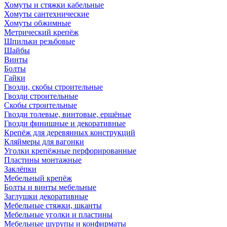
Хомуты и стяжки кабельные
Хомуты сантехнические
Хомуты обжимные
Метрический крепёж
Шпильки резьбовые
Шайбы
Винты
Болты
Гайки
Гвозди, скобы строительные
Гвозди строительные
Скобы строительные
Гвозди толевые, винтовые, ершёные
Гвозди финишные и декоративные
Крепёж для деревянных конструкций
Кляймеры для вагонки
Уголки крепёжные перфорированные
Пластины монтажные
Заклёпки
Мебельный крепёж
Болты и винты мебельные
Заглушки декоративные
Мебельные стяжки, шканты
Мебельные уголки и пластины
Мебельные шурупы и конфирматы