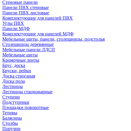
Стеновые панели
Панели ПВХ стеновые
Панели ПВХ листовые
Комплектующие для панелей ПВХ
Углы ПВХ
Панели МДФ
Комплектующие для панелей МДФ
Мебельные щиты, панели, столешницы, подстолья
Столешницы деревянные
Мебельные панели ЛДСП
Мебельные щиты
Кромочные ленты
Брус, доска
Бруски, рейки
Доска строганая
Доска пола
Лестницы
Лестницы стационарные
Ступени
Подступенки
Площадки поворотные
Тетивы
Балясины
Столбы
Поручни