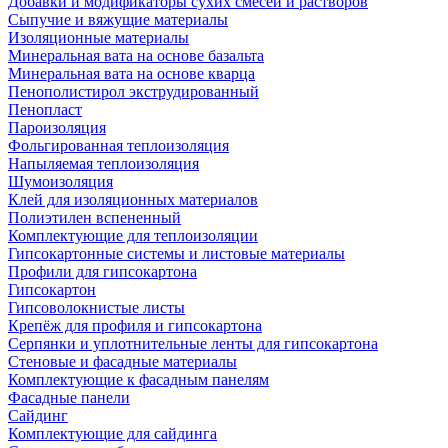
Добавки и модификаторы сухих смесей и растворов
Сыпучие и вяжущие материалы
Изоляционные материалы
Минеральная вата на основе базальта
Минеральная вата на основе кварца
Пенополистирол экструдированный
Пенопласт
Пароизоляция
Фольгированная теплоизоляция
Напыляемая теплоизоляция
Шумоизоляция
Клей для изоляционных материалов
Полиэтилен вспененный
Комплектующие для теплоизоляции
Гипсокартонные системы и листовые материалы
Профили для гипсокартона
Гипсокартон
Гипсоволокнистые листы
Крепёж для профиля и гипсокартона
Серпянки и уплотнительные ленты для гипсокартона
Стеновые и фасадные материалы
Комплектующие к фасадным панелям
Фасадные панели
Сайдинг
Комплектующие для сайдинга