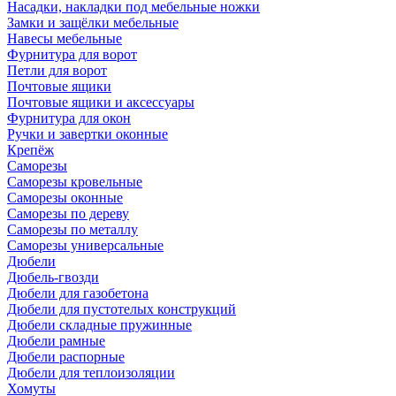
Насадки, накладки под мебельные ножки
Замки и защёлки мебельные
Навесы мебельные
Фурнитура для ворот
Петли для ворот
Почтовые ящики
Почтовые ящики и аксессуары
Фурнитура для окон
Ручки и завертки оконные
Крепёж
Саморезы
Саморезы кровельные
Саморезы оконные
Саморезы по дереву
Саморезы по металлу
Саморезы универсальные
Дюбели
Дюбель-гвозди
Дюбели для газобетона
Дюбели для пустотелых конструкций
Дюбели складные пружинные
Дюбели рамные
Дюбели распорные
Дюбели для теплоизоляции
Хомуты