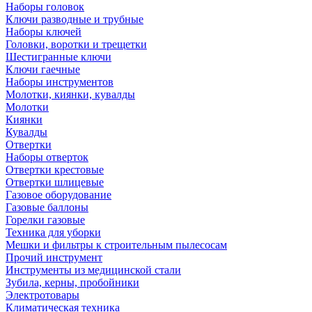
Наборы головок
Ключи разводные и трубные
Наборы ключей
Головки, воротки и трещетки
Шестигранные ключи
Ключи гаечные
Наборы инструментов
Молотки, киянки, кувалды
Молотки
Киянки
Кувалды
Отвертки
Наборы отверток
Отвертки крестовые
Отвертки шлицевые
Газовое оборудование
Газовые баллоны
Горелки газовые
Техника для уборки
Мешки и фильтры к строительным пылесосам
Прочий инструмент
Инструменты из медицинской стали
Зубила, керны, пробойники
Электротовары
Климатическая техника