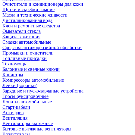
Очистители и кондиционеры для кожи
Щетки и скребки зимние
Масла и технические жидкости
Дистиллированная вода
Клеи и ремонтные средства
Омыватели стекла
Защита зажигания
Смазки автомобильные
Средства антикоррозийной обработки
Промывки и очистители
Топливные присадки
Техпомощь
Балонные и свечные ключи
Канистры
Компрессоры автомобильные
Лейки (воронки)
Зарядные и пуско-зарядные устройства
Тросы буксировочные
Лопаты автомобильные
Старт-кабели
Антифриз
Вентиляция
Вентиляторы вытяжные
Бытовые вытяжные вентиляторы
Воздуховоды