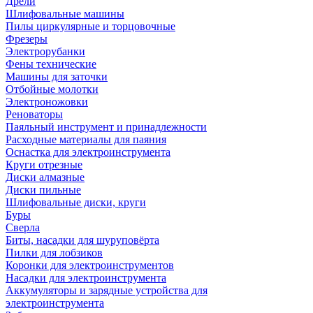
Дрели
Шлифовальные машины
Пилы циркулярные и торцовочные
Фрезеры
Электрорубанки
Фены технические
Машины для заточки
Отбойные молотки
Электроножовки
Реноваторы
Паяльный инструмент и принадлежности
Расходные материалы для паяния
Оснастка для электроинструмента
Круги отрезные
Диски алмазные
Диски пильные
Шлифовальные диски, круги
Буры
Сверла
Биты, насадки для шуруповёрта
Пилки для лобзиков
Коронки для электроинструментов
Насадки для электроинструмента
Аккумуляторы и зарядные устройства для
электроинструмента