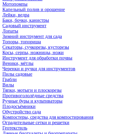
Мотопомпы
Капельный полив и орошение
Лейки, ведра
Баки, бочки, канистры
Садовый инструмент
Лопаты
Зимний инструмент для сада
Топоры, топорища
Секаторы, сучкорезы, кусторезы
Косы, серпы, ножницы, ножи
Инструмент для обработки почвы
Веники, мётлы
Черенки и ручки для инструментов
Пилы садовые
Грабли
Вилы
Тяпки, мотыги и плоскорезы
Противогололёдные средства
Ручные буры и культиваторы
Плодосъёмники
Обустройство сада
Компостеры, средства для компостирования
Оградительные сетки и решетки
Геотекстиль
Дачные биотуалеты и биопрепараты