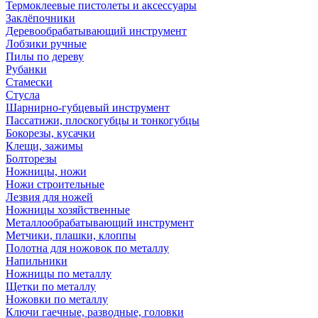
Термоклеевые пистолеты и аксессуары
Заклёпочники
Деревообрабатывающий инструмент
Лобзики ручные
Пилы по дереву
Рубанки
Стамески
Стусла
Шарнирно-губцевый инструмент
Пассатижи, плоскогубцы и тонкогубцы
Бокорезы, кусачки
Клещи, зажимы
Болторезы
Ножницы, ножи
Ножи строительные
Лезвия для ножей
Ножницы хозяйственные
Металлообрабатывающий инструмент
Метчики, плашки, клоппы
Полотна для ножовок по металлу
Напильники
Ножницы по металлу
Щетки по металлу
Ножовки по металлу
Ключи гаечные, разводные, головки