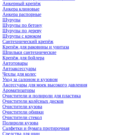
Анкерный крепёж
Анкера клиновые
Анкера распорные
Шурупы
Шурупы по бетону
Шурупы по дереву
Шурупы с крюком
Сантехнический крепёж
Крепёж для раковины и унитаза
Шпильки сантехнические
Крепёж для бойлера
Автотовары
Автоаксессуары
Чехлы для колес
Уход за салоном и кузовом
Аксессуары для моек высокого давления
Ароматизаторы
Очистители и полироли для пластика
Очистители колёсных дисков
Очистители кузова
Очистители обивки
Очистители стекол
Полироли кузова
Салфетки и бумага протирочная
Средства для шин