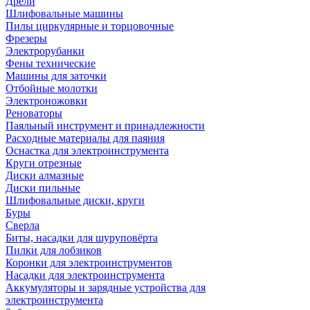
Дрели
Шлифовальные машины
Пилы циркулярные и торцовочные
Фрезеры
Электрорубанки
Фены технические
Машины для заточки
Отбойные молотки
Электроножовки
Реноваторы
Паяльный инструмент и принадлежности
Расходные материалы для паяния
Оснастка для электроинструмента
Круги отрезные
Диски алмазные
Диски пильные
Шлифовальные диски, круги
Буры
Сверла
Биты, насадки для шуруповёрта
Пилки для лобзиков
Коронки для электроинструментов
Насадки для электроинструмента
Аккумуляторы и зарядные устройства для
электроинструмента