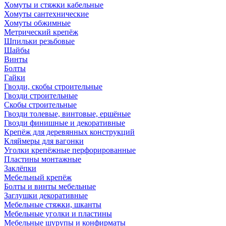
Хомуты и стяжки кабельные
Хомуты сантехнические
Хомуты обжимные
Метрический крепёж
Шпильки резьбовые
Шайбы
Винты
Болты
Гайки
Гвозди, скобы строительные
Гвозди строительные
Скобы строительные
Гвозди толевые, винтовые, ершёные
Гвозди финишные и декоративные
Крепёж для деревянных конструкций
Кляймеры для вагонки
Уголки крепёжные перфорированные
Пластины монтажные
Заклёпки
Мебельный крепёж
Болты и винты мебельные
Заглушки декоративные
Мебельные стяжки, шканты
Мебельные уголки и пластины
Мебельные шурупы и конфирматы