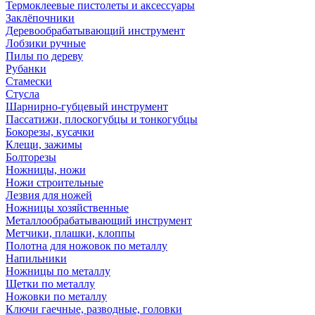
Термоклеевые пистолеты и аксессуары
Заклёпочники
Деревообрабатывающий инструмент
Лобзики ручные
Пилы по дереву
Рубанки
Стамески
Стусла
Шарнирно-губцевый инструмент
Пассатижи, плоскогубцы и тонкогубцы
Бокорезы, кусачки
Клещи, зажимы
Болторезы
Ножницы, ножи
Ножи строительные
Лезвия для ножей
Ножницы хозяйственные
Металлообрабатывающий инструмент
Метчики, плашки, клоппы
Полотна для ножовок по металлу
Напильники
Ножницы по металлу
Щетки по металлу
Ножовки по металлу
Ключи гаечные, разводные, головки