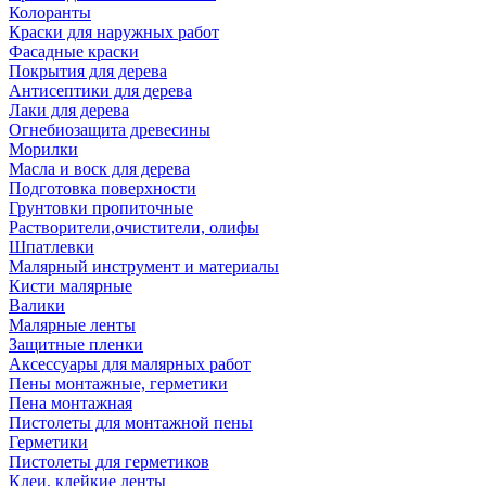
Колоранты
Краски для наружных работ
Фасадные краски
Покрытия для дерева
Антисептики для дерева
Лаки для дерева
Огнебиозащита древесины
Морилки
Масла и воск для дерева
Подготовка поверхности
Грунтовки пропиточные
Растворители,очистители, олифы
Шпатлевки
Малярный инструмент и материалы
Кисти малярные
Валики
Малярные ленты
Защитные пленки
Аксессуары для малярных работ
Пены монтажные, герметики
Пена монтажная
Пистолеты для монтажной пены
Герметики
Пистолеты для герметиков
Клеи, клейкие ленты