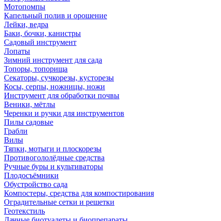
Мотопомпы
Капельный полив и орошение
Лейки, ведра
Баки, бочки, канистры
Садовый инструмент
Лопаты
Зимний инструмент для сада
Топоры, топорища
Секаторы, сучкорезы, кусторезы
Косы, серпы, ножницы, ножи
Инструмент для обработки почвы
Веники, мётлы
Черенки и ручки для инструментов
Пилы садовые
Грабли
Вилы
Тяпки, мотыги и плоскорезы
Противогололёдные средства
Ручные буры и культиваторы
Плодосъёмники
Обустройство сада
Компостеры, средства для компостирования
Оградительные сетки и решетки
Геотекстиль
Дачные биотуалеты и биопрепараты