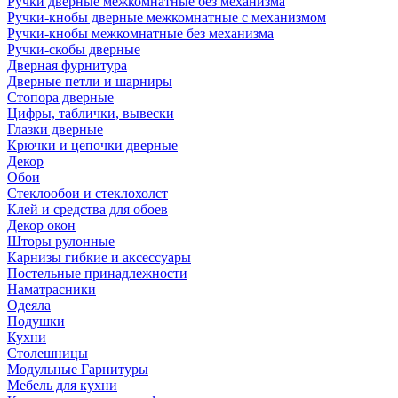
Ручки дверные межкомнатные без механизма
Ручки-кнобы дверные межкомнатные с механизмом
Ручки-кнобы межкомнатные без механизма
Ручки-скобы дверные
Дверная фурнитура
Дверные петли и шарниры
Стопора дверные
Цифры, таблички, вывески
Глазки дверные
Крючки и цепочки дверные
Декор
Обои
Стеклообои и стеклохолст
Клей и средства для обоев
Декор окон
Шторы рулонные
Карнизы гибкие и аксессуары
Постельные принадлежности
Наматрасники
Одеяла
Подушки
Кухни
Столешницы
Модульные Гарнитуры
Мебель для кухни