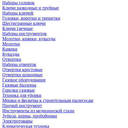
Наборы головок
Ключи разводные и трубные
Наборы ключей
Головки, воротки и трещетки
Шестигранные ключи
Ключи гаечные
Наборы инструментов
Молотки, киянки, кувалды
Молотки
Киянки
Кувалды
Отвертки
Наборы отверток
Отвертки крестовые
Отвертки шлицевые
Газовое оборудование
Газовые баллоны
Горелки газовые
Техника для уборки
Мешки и фильтры к строительным пылесосам
Прочий инструмент
Инструменты из медицинской стали
Зубила, керны, пробойники
Электротовары
Климатическая техника