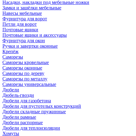
Насадки, накладки под мебельные ножки
Замки и защёлки мебельные
Навесы мебельные
Фурнитура для ворот
Петли для ворот
Почтовые ящики
Почтовые ящики и аксессуары
Фурнитура для окон
Ручки и завертки оконные
Крепёж
Саморезы
Саморезы кровельные
Саморезы оконные
Саморезы по дереву
Саморезы по металлу
Саморезы универсальные
Дюбели
Дюбель-гвозди
Дюбели для газобетона
Дюбели для пустотелых конструкций
Дюбели складные пружинные
Дюбели рамные
Дюбели распорные
Дюбели для теплоизоляции
Хомуты