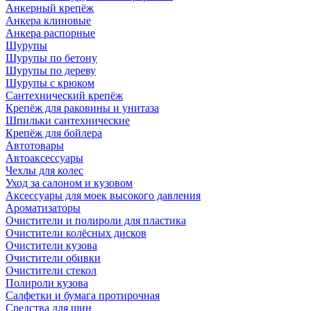
Анкерный крепёж
Анкера клиновые
Анкера распорные
Шурупы
Шурупы по бетону
Шурупы по дереву
Шурупы с крюком
Сантехнический крепёж
Крепёж для раковины и унитаза
Шпильки сантехнические
Крепёж для бойлера
Автотовары
Автоаксессуары
Чехлы для колес
Уход за салоном и кузовом
Аксессуары для моек высокого давления
Ароматизаторы
Очистители и полироли для пластика
Очистители колёсных дисков
Очистители кузова
Очистители обивки
Очистители стекол
Полироли кузова
Салфетки и бумага протирочная
Средства для шин