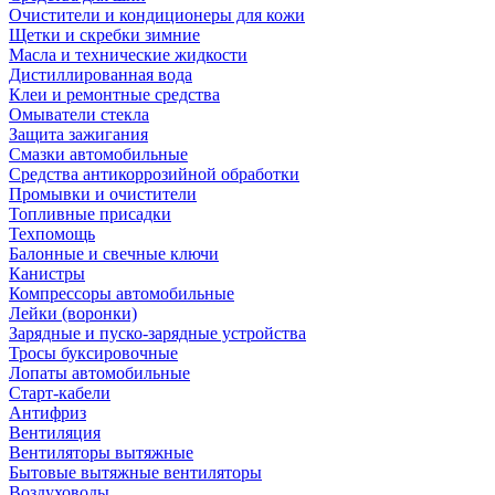
Очистители и кондиционеры для кожи
Щетки и скребки зимние
Масла и технические жидкости
Дистиллированная вода
Клеи и ремонтные средства
Омыватели стекла
Защита зажигания
Смазки автомобильные
Средства антикоррозийной обработки
Промывки и очистители
Топливные присадки
Техпомощь
Балонные и свечные ключи
Канистры
Компрессоры автомобильные
Лейки (воронки)
Зарядные и пуско-зарядные устройства
Тросы буксировочные
Лопаты автомобильные
Старт-кабели
Антифриз
Вентиляция
Вентиляторы вытяжные
Бытовые вытяжные вентиляторы
Воздуховоды