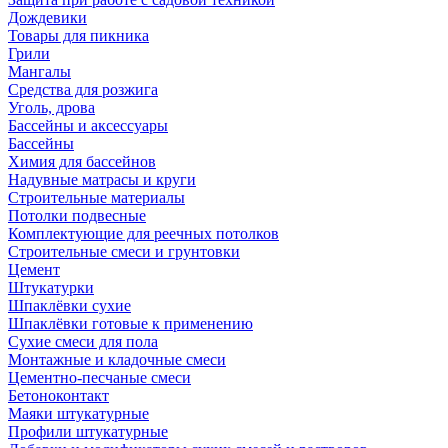
Дождевики
Товары для пикника
Грили
Мангалы
Средства для розжига
Уголь, дрова
Бассейны и аксессуары
Бассейны
Химия для бассейнов
Надувные матрасы и круги
Строительные материалы
Потолки подвесные
Комплектующие для реечных потолков
Строительные смеси и грунтовки
Цемент
Штукатурки
Шпаклёвки сухие
Шпаклёвки готовые к применению
Сухие смеси для пола
Монтажные и кладочные смеси
Цементно-песчаные смеси
Бетоноконтакт
Маяки штукатурные
Профили штукатурные