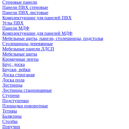
Стеновые панели
Панели ПВХ стеновые
Панели ПВХ листовые
Комплектующие для панелей ПВХ
Углы ПВХ
Панели МДФ
Комплектующие для панелей МДФ
Мебельные щиты, панели, столешницы, подстолья
Столешницы деревянные
Мебельные панели ЛДСП
Мебельные щиты
Кромочные ленты
Брус, доска
Бруски, рейки
Доска строганая
Доска пола
Лестницы
Лестницы стационарные
Ступени
Подступенки
Площадки поворотные
Тетивы
Балясины
Столбы
Поручни