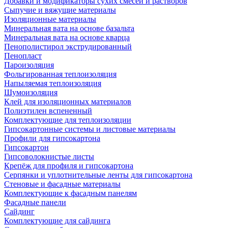
Добавки и модификаторы сухих смесей и растворов
Сыпучие и вяжущие материалы
Изоляционные материалы
Минеральная вата на основе базальта
Минеральная вата на основе кварца
Пенополистирол экструдированный
Пенопласт
Пароизоляция
Фольгированная теплоизоляция
Напыляемая теплоизоляция
Шумоизоляция
Клей для изоляционных материалов
Полиэтилен вспененный
Комплектующие для теплоизоляции
Гипсокартонные системы и листовые материалы
Профили для гипсокартона
Гипсокартон
Гипсоволокнистые листы
Крепёж для профиля и гипсокартона
Серпянки и уплотнительные ленты для гипсокартона
Стеновые и фасадные материалы
Комплектующие к фасадным панелям
Фасадные панели
Сайдинг
Комплектующие для сайдинга