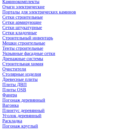
Каминокомплекты
Очаги электрические
Порталы для электрических каминов
Сетки строительные
Сетки армирующие
Сетки штукатурные
Сетки кладочные
Строительный инвентарь
Мешки строительные
Тенты строительные
Укрывные фасадные сетки
Дренажные системы
Строительная химия
Очистители
Столярные изделия
Древесные плиты
Плиты ДВП
Плиты OSB
Фанера
Погонаж деревянный
Вагонка
Плинтус деревянный
Уголок деревянный
Раскладка
Погонаж круглый