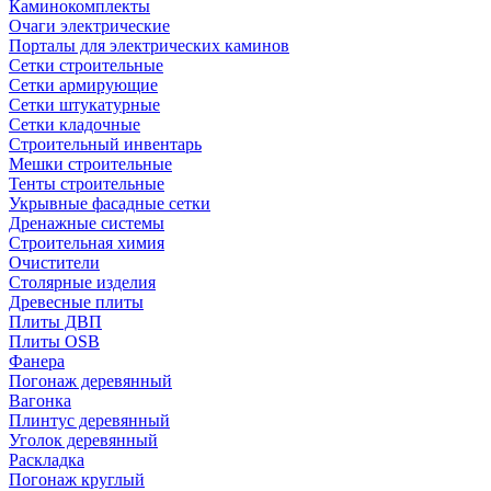
Каминокомплекты
Очаги электрические
Порталы для электрических каминов
Сетки строительные
Сетки армирующие
Сетки штукатурные
Сетки кладочные
Строительный инвентарь
Мешки строительные
Тенты строительные
Укрывные фасадные сетки
Дренажные системы
Строительная химия
Очистители
Столярные изделия
Древесные плиты
Плиты ДВП
Плиты OSB
Фанера
Погонаж деревянный
Вагонка
Плинтус деревянный
Уголок деревянный
Раскладка
Погонаж круглый