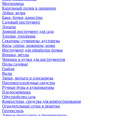
Мотопомпы
Капельный полив и орошение
Лейки, ведра
Баки, бочки, канистры
Садовый инструмент
Лопаты
Зимний инструмент для сада
Топоры, топорища
Секаторы, сучкорезы, кусторезы
Косы, серпы, ножницы, ножи
Инструмент для обработки почвы
Веники, мётлы
Черенки и ручки для инструментов
Пилы садовые
Грабли
Вилы
Тяпки, мотыги и плоскорезы
Противогололёдные средства
Ручные буры и культиваторы
Плодосъёмники
Обустройство сада
Компостеры, средства для компостирования
Оградительные сетки и решетки
Геотекстиль
Дачные биотуалеты и биопрепараты