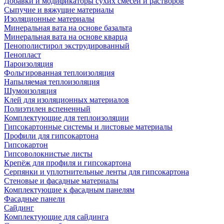
Добавки и модификаторы сухих смесей и растворов
Сыпучие и вяжущие материалы
Изоляционные материалы
Минеральная вата на основе базальта
Минеральная вата на основе кварца
Пенополистирол экструдированный
Пенопласт
Пароизоляция
Фольгированная теплоизоляция
Напыляемая теплоизоляция
Шумоизоляция
Клей для изоляционных материалов
Полиэтилен вспененный
Комплектующие для теплоизоляции
Гипсокартонные системы и листовые материалы
Профили для гипсокартона
Гипсокартон
Гипсоволокнистые листы
Крепёж для профиля и гипсокартона
Серпянки и уплотнительные ленты для гипсокартона
Стеновые и фасадные материалы
Комплектующие к фасадным панелям
Фасадные панели
Сайдинг
Комплектующие для сайдинга