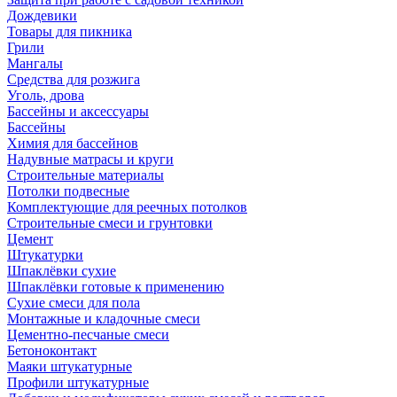
Дождевики
Товары для пикника
Грили
Мангалы
Средства для розжига
Уголь, дрова
Бассейны и аксессуары
Бассейны
Химия для бассейнов
Надувные матрасы и круги
Строительные материалы
Потолки подвесные
Комплектующие для реечных потолков
Строительные смеси и грунтовки
Цемент
Штукатурки
Шпаклёвки сухие
Шпаклёвки готовые к применению
Сухие смеси для пола
Монтажные и кладочные смеси
Цементно-песчаные смеси
Бетоноконтакт
Маяки штукатурные
Профили штукатурные