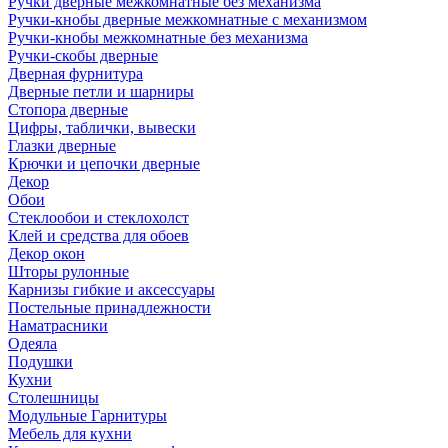
Ручки дверные межкомнатные без механизма
Ручки-кнобы дверные межкомнатные с механизмом
Ручки-кнобы межкомнатные без механизма
Ручки-скобы дверные
Дверная фурнитура
Дверные петли и шарниры
Стопора дверные
Цифры, таблички, вывески
Глазки дверные
Крючки и цепочки дверные
Декор
Обои
Стеклообои и стеклохолст
Клей и средства для обоев
Декор окон
Шторы рулонные
Карнизы гибкие и аксессуары
Постельные принадлежности
Наматрасники
Одеяла
Подушки
Кухни
Столешницы
Модульные Гарнитуры
Мебель для кухни