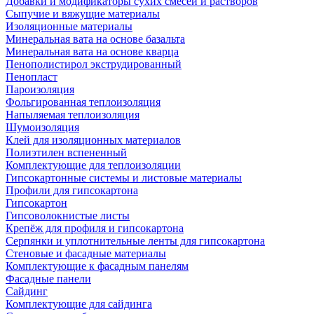
Добавки и модификаторы сухих смесей и растворов
Сыпучие и вяжущие материалы
Изоляционные материалы
Минеральная вата на основе базальта
Минеральная вата на основе кварца
Пенополистирол экструдированный
Пенопласт
Пароизоляция
Фольгированная теплоизоляция
Напыляемая теплоизоляция
Шумоизоляция
Клей для изоляционных материалов
Полиэтилен вспененный
Комплектующие для теплоизоляции
Гипсокартонные системы и листовые материалы
Профили для гипсокартона
Гипсокартон
Гипсоволокнистые листы
Крепёж для профиля и гипсокартона
Серпянки и уплотнительные ленты для гипсокартона
Стеновые и фасадные материалы
Комплектующие к фасадным панелям
Фасадные панели
Сайдинг
Комплектующие для сайдинга