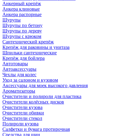
Анкерный крепёж
Анкера клиновые
Анкера распорные
Шурупы
Шурупы по бетону
Шурупы по дереву
Шурупы с крюком
Сантехнический крепёж
Крепёж для раковины и унитаза
Шпильки сантехнические
Крепёж для бойлера
Автотовары
Автоаксессуары
Чехлы для колес
Уход за салоном и кузовом
Аксессуары для моек высокого давления
Ароматизаторы
Очистители и полироли для пластика
Очистители колёсных дисков
Очистители кузова
Очистители обивки
Очистители стекол
Полироли кузова
Салфетки и бумага протирочная
Средства для шин