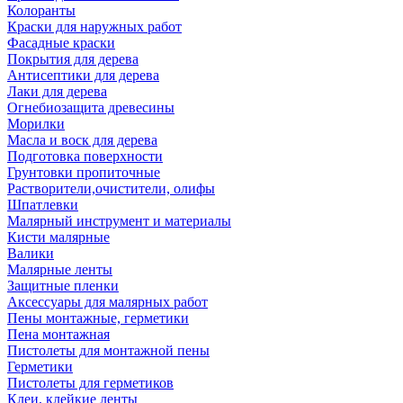
Колоранты
Краски для наружных работ
Фасадные краски
Покрытия для дерева
Антисептики для дерева
Лаки для дерева
Огнебиозащита древесины
Морилки
Масла и воск для дерева
Подготовка поверхности
Грунтовки пропиточные
Растворители,очистители, олифы
Шпатлевки
Малярный инструмент и материалы
Кисти малярные
Валики
Малярные ленты
Защитные пленки
Аксессуары для малярных работ
Пены монтажные, герметики
Пена монтажная
Пистолеты для монтажной пены
Герметики
Пистолеты для герметиков
Клеи, клейкие ленты