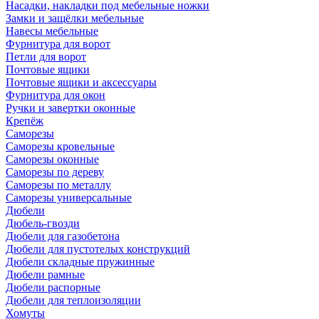
Насадки, накладки под мебельные ножки
Замки и защёлки мебельные
Навесы мебельные
Фурнитура для ворот
Петли для ворот
Почтовые ящики
Почтовые ящики и аксессуары
Фурнитура для окон
Ручки и завертки оконные
Крепёж
Саморезы
Саморезы кровельные
Саморезы оконные
Саморезы по дереву
Саморезы по металлу
Саморезы универсальные
Дюбели
Дюбель-гвозди
Дюбели для газобетона
Дюбели для пустотелых конструкций
Дюбели складные пружинные
Дюбели рамные
Дюбели распорные
Дюбели для теплоизоляции
Хомуты