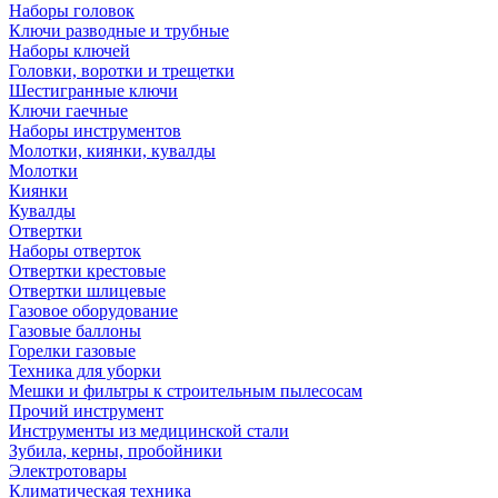
Наборы головок
Ключи разводные и трубные
Наборы ключей
Головки, воротки и трещетки
Шестигранные ключи
Ключи гаечные
Наборы инструментов
Молотки, киянки, кувалды
Молотки
Киянки
Кувалды
Отвертки
Наборы отверток
Отвертки крестовые
Отвертки шлицевые
Газовое оборудование
Газовые баллоны
Горелки газовые
Техника для уборки
Мешки и фильтры к строительным пылесосам
Прочий инструмент
Инструменты из медицинской стали
Зубила, керны, пробойники
Электротовары
Климатическая техника