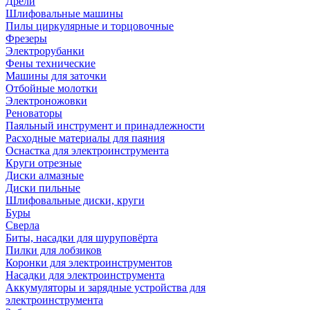
Дрели
Шлифовальные машины
Пилы циркулярные и торцовочные
Фрезеры
Электрорубанки
Фены технические
Машины для заточки
Отбойные молотки
Электроножовки
Реноваторы
Паяльный инструмент и принадлежности
Расходные материалы для паяния
Оснастка для электроинструмента
Круги отрезные
Диски алмазные
Диски пильные
Шлифовальные диски, круги
Буры
Сверла
Биты, насадки для шуруповёрта
Пилки для лобзиков
Коронки для электроинструментов
Насадки для электроинструмента
Аккумуляторы и зарядные устройства для
электроинструмента