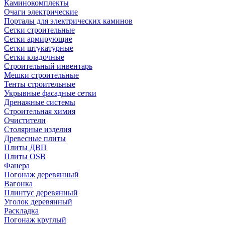
Каминокомплекты
Очаги электрические
Порталы для электрических каминов
Сетки строительные
Сетки армирующие
Сетки штукатурные
Сетки кладочные
Строительный инвентарь
Мешки строительные
Тенты строительные
Укрывные фасадные сетки
Дренажные системы
Строительная химия
Очистители
Столярные изделия
Древесные плиты
Плиты ДВП
Плиты OSB
Фанера
Погонаж деревянный
Вагонка
Плинтус деревянный
Уголок деревянный
Раскладка
Погонаж круглый