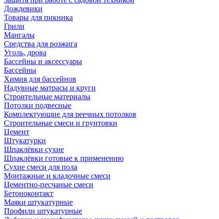
Дождевики
Товары для пикника
Грили
Мангалы
Средства для розжига
Уголь, дрова
Бассейны и аксессуары
Бассейны
Химия для бассейнов
Надувные матрасы и круги
Строительные материалы
Потолки подвесные
Комплектующие для реечных потолков
Строительные смеси и грунтовки
Цемент
Штукатурки
Шпаклёвки сухие
Шпаклёвки готовые к применению
Сухие смеси для пола
Монтажные и кладочные смеси
Цементно-песчаные смеси
Бетоноконтакт
Маяки штукатурные
Профили штукатурные