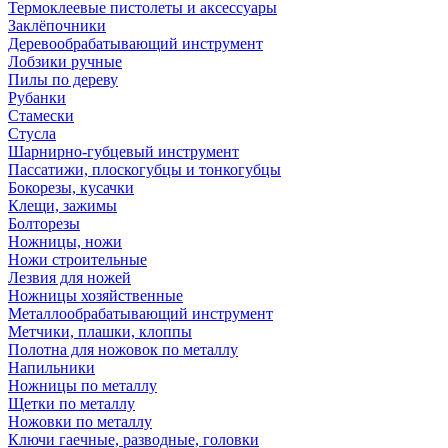
Термоклеевые пистолеты и аксессуары
Заклёпочники
Деревообрабатывающий инструмент
Лобзики ручные
Пилы по дереву
Рубанки
Стамески
Стусла
Шарнирно-губцевый инструмент
Пассатижи, плоскогубцы и тонкогубцы
Бокорезы, кусачки
Клещи, зажимы
Болторезы
Ножницы, ножи
Ножи строительные
Лезвия для ножей
Ножницы хозяйственные
Металлообрабатывающий инструмент
Метчики, плашки, клоппы
Полотна для ножовок по металлу
Напильники
Ножницы по металлу
Щетки по металлу
Ножовки по металлу
Ключи гаечные, разводные, головки