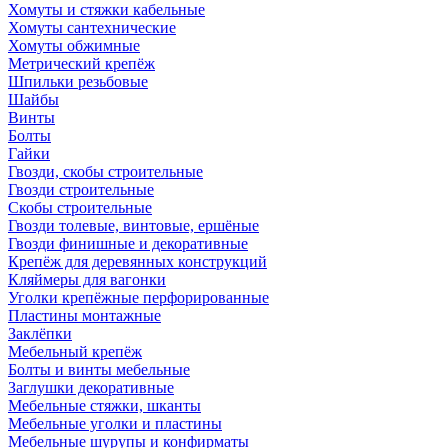
Хомуты и стяжки кабельные
Хомуты сантехнические
Хомуты обжимные
Метрический крепёж
Шпильки резьбовые
Шайбы
Винты
Болты
Гайки
Гвозди, скобы строительные
Гвозди строительные
Скобы строительные
Гвозди толевые, винтовые, ершёные
Гвозди финишные и декоративные
Крепёж для деревянных конструкций
Кляймеры для вагонки
Уголки крепёжные перфорированные
Пластины монтажные
Заклёпки
Мебельный крепёж
Болты и винты мебельные
Заглушки декоративные
Мебельные стяжки, шканты
Мебельные уголки и пластины
Мебельные шурупы и конфирматы