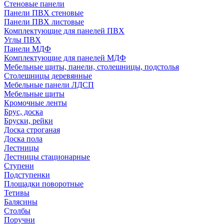
Стеновые панели
Панели ПВХ стеновые
Панели ПВХ листовые
Комплектующие для панелей ПВХ
Углы ПВХ
Панели МДФ
Комплектующие для панелей МДФ
Мебельные щиты, панели, столешницы, подстолья
Столешницы деревянные
Мебельные панели ЛДСП
Мебельные щиты
Кромочные ленты
Брус, доска
Бруски, рейки
Доска строганая
Доска пола
Лестницы
Лестницы стационарные
Ступени
Подступенки
Площадки поворотные
Тетивы
Балясины
Столбы
Поручни