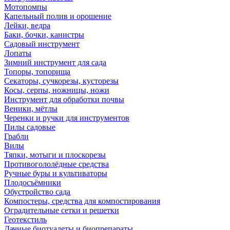
Мотопомпы
Капельный полив и орошение
Лейки, ведра
Баки, бочки, канистры
Садовый инструмент
Лопаты
Зимний инструмент для сада
Топоры, топорища
Секаторы, сучкорезы, кусторезы
Косы, серпы, ножницы, ножи
Инструмент для обработки почвы
Веники, мётлы
Черенки и ручки для инструментов
Пилы садовые
Грабли
Вилы
Тяпки, мотыги и плоскорезы
Противогололёдные средства
Ручные буры и культиваторы
Плодосъёмники
Обустройство сада
Компостеры, средства для компостирования
Оградительные сетки и решетки
Геотекстиль
Дачные биотуалеты и биопрепараты