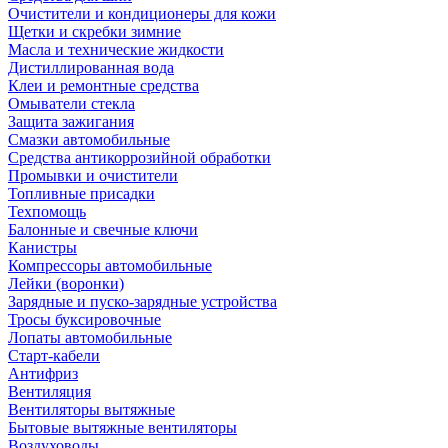
Очистители и кондиционеры для кожи
Щетки и скребки зимние
Масла и технические жидкости
Дистиллированная вода
Клеи и ремонтные средства
Омыватели стекла
Защита зажигания
Смазки автомобильные
Средства антикоррозийной обработки
Промывки и очистители
Топливные присадки
Техпомощь
Балонные и свечные ключи
Канистры
Компрессоры автомобильные
Лейки (воронки)
Зарядные и пуско-зарядные устройства
Тросы буксировочные
Лопаты автомобильные
Старт-кабели
Антифриз
Вентиляция
Вентиляторы вытяжные
Бытовые вытяжные вентиляторы
Воздуховоды