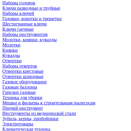
Наборы головок
Ключи разводные и трубные
Наборы ключей
Головки, воротки и трещетки
Шестигранные ключи
Ключи гаечные
Наборы инструментов
Молотки, киянки, кувалды
Молотки
Киянки
Кувалды
Отвертки
Наборы отверток
Отвертки крестовые
Отвертки шлицевые
Газовое оборудование
Газовые баллоны
Горелки газовые
Техника для уборки
Мешки и фильтры к строительным пылесосам
Прочий инструмент
Инструменты из медицинской стали
Зубила, керны, пробойники
Электротовары
Климатическая техника