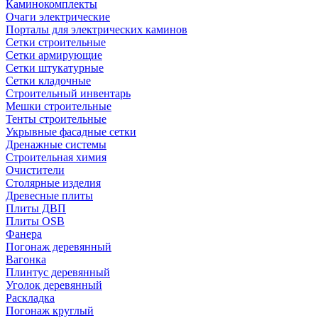
Каминокомплекты
Очаги электрические
Порталы для электрических каминов
Сетки строительные
Сетки армирующие
Сетки штукатурные
Сетки кладочные
Строительный инвентарь
Мешки строительные
Тенты строительные
Укрывные фасадные сетки
Дренажные системы
Строительная химия
Очистители
Столярные изделия
Древесные плиты
Плиты ДВП
Плиты OSB
Фанера
Погонаж деревянный
Вагонка
Плинтус деревянный
Уголок деревянный
Раскладка
Погонаж круглый