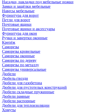
Насадки, накладки под мебельные ножки
Замки и защёлки мебельные
Навесы мебельные
Фурнитура для ворот
Петли для ворот
Почтовые ящики
Почтовые ящики и аксессуары
Фурнитура для окон
Ручки и завертки оконные
Крепёж
Саморезы
Саморезы кровельные
Саморезы оконные
Саморезы по дереву
Саморезы по металлу
Саморезы универсальные
Дюбели
Дюбель-гвозди
Дюбели для газобетона
Дюбели для пустотелых конструкций
Дюбели складные пружинные
Дюбели рамные
Дюбели распорные
Дюбели для теплоизоляции
Хомуты