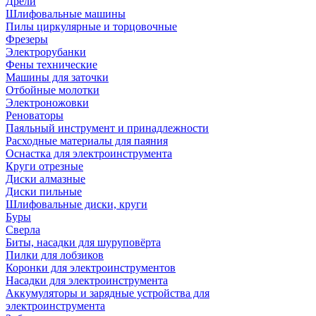
Дрели
Шлифовальные машины
Пилы циркулярные и торцовочные
Фрезеры
Электрорубанки
Фены технические
Машины для заточки
Отбойные молотки
Электроножовки
Реноваторы
Паяльный инструмент и принадлежности
Расходные материалы для паяния
Оснастка для электроинструмента
Круги отрезные
Диски алмазные
Диски пильные
Шлифовальные диски, круги
Буры
Сверла
Биты, насадки для шуруповёрта
Пилки для лобзиков
Коронки для электроинструментов
Насадки для электроинструмента
Аккумуляторы и зарядные устройства для
электроинструмента