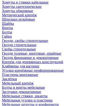
Хомуты и стяжки кабельные
Хомуты сантехнические
Хомуты обжимные
Метрический крепёж
Шпильки резьбовые
Шайбы
Винты
Болты
Гайки
Гвозди, скобы строительные
Гвозди строительные
Скобы строительные
Гвозди толевые, винтовые, ершёные
Гвозди финишные и декоративные
Крепёж для деревянных конструкций
Кляймеры для вагонки
Уголки крепёжные перфорированные
Пластины монтажные
Заклёпки
Мебельный крепёж
Болты и винты мебельные
Заглушки декоративные
Мебельные стяжки, шканты
Мебельные уголки и пластины
Мебельные шурупы и конфирматы