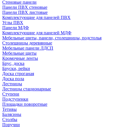
Стеновые панели
Панели ПВХ стеновые
Панели ПВХ листовые
Комплектующие для панелей ПВХ
Углы ПВХ
Панели МДФ
Комплектующие для панелей МДФ
Мебельные щиты, панели, столешницы, подстолья
Столешницы деревянные
Мебельные панели ЛДСП
Мебельные щиты
Кромочные ленты
Брус, доска
Бруски, рейки
Доска строганая
Доска пола
Лестницы
Лестницы стационарные
Ступени
Подступенки
Площадки поворотные
Тетивы
Балясины
Столбы
Поручни