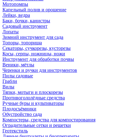
Мотопомпы
Капельный полив и орошение
Лейки, ведра
Баки, бочки, канистры
Садовый инструмент
Лопаты
Зимний инструмент для сада
Топоры, топорища
Секаторы, сучкорезы, кусторезы
Косы, серпы, ножницы, ножи
Инструмент для обработки почвы
Веники, мётлы
Черенки и ручки для инструментов
Пилы садовые
Грабли
Вилы
Тяпки, мотыги и плоскорезы
Противогололёдные средства
Ручные буры и культиваторы
Плодосъёмники
Обустройство сада
Компостеры, средства для компостирования
Оградительные сетки и решетки
Геотекстиль
Дачные биотуалеты и биопрепараты