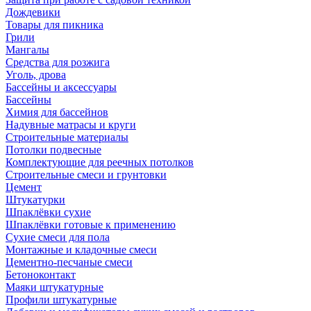
Дождевики
Товары для пикника
Грили
Мангалы
Средства для розжига
Уголь, дрова
Бассейны и аксессуары
Бассейны
Химия для бассейнов
Надувные матрасы и круги
Строительные материалы
Потолки подвесные
Комплектующие для реечных потолков
Строительные смеси и грунтовки
Цемент
Штукатурки
Шпаклёвки сухие
Шпаклёвки готовые к применению
Сухие смеси для пола
Монтажные и кладочные смеси
Цементно-песчаные смеси
Бетоноконтакт
Маяки штукатурные
Профили штукатурные