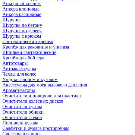
Анкерный крепёж
Анкера клиновые
Анкера распорные
Шурупы
Шурупы по бетону
Шурупы по дереву
Шурупы с крюком
Сантехнический крепёж
Крепёж для раковины и унитаза
Шпильки сантехнические
Крепёж для бойлера
Автотовары
Автоаксессуары
Чехлы для колес
Уход за салоном и кузовом
Аксессуары для моек высокого давления
Ароматизаторы
Очистители и полироли для пластика
Очистители колёсных дисков
Очистители кузова
Очистители обивки
Очистители стекол
Полироли кузова
Салфетки и бумага протирочная
Средства для шин