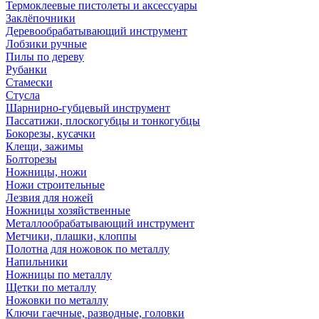
Термоклеевые пистолеты и аксессуары
Заклёпочники
Деревообрабатывающий инструмент
Лобзики ручные
Пилы по дереву
Рубанки
Стамески
Стусла
Шарнирно-губцевый инструмент
Пассатижи, плоскогубцы и тонкогубцы
Бокорезы, кусачки
Клещи, зажимы
Болторезы
Ножницы, ножи
Ножи строительные
Лезвия для ножей
Ножницы хозяйственные
Металлообрабатывающий инструмент
Метчики, плашки, клоппы
Полотна для ножовок по металлу
Напильники
Ножницы по металлу
Щетки по металлу
Ножовки по металлу
Ключи гаечные, разводные, головки