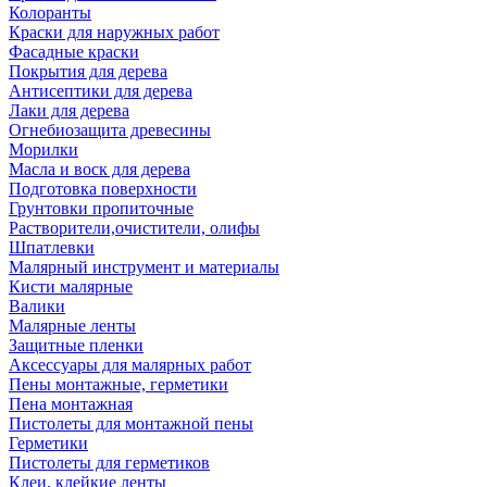
Колоранты
Краски для наружных работ
Фасадные краски
Покрытия для дерева
Антисептики для дерева
Лаки для дерева
Огнебиозащита древесины
Морилки
Масла и воск для дерева
Подготовка поверхности
Грунтовки пропиточные
Растворители,очистители, олифы
Шпатлевки
Малярный инструмент и материалы
Кисти малярные
Валики
Малярные ленты
Защитные пленки
Аксессуары для малярных работ
Пены монтажные, герметики
Пена монтажная
Пистолеты для монтажной пены
Герметики
Пистолеты для герметиков
Клеи, клейкие ленты