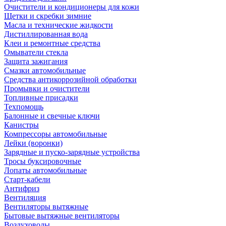
Очистители и кондиционеры для кожи
Щетки и скребки зимние
Масла и технические жидкости
Дистиллированная вода
Клеи и ремонтные средства
Омыватели стекла
Защита зажигания
Смазки автомобильные
Средства антикоррозийной обработки
Промывки и очистители
Топливные присадки
Техпомощь
Балонные и свечные ключи
Канистры
Компрессоры автомобильные
Лейки (воронки)
Зарядные и пуско-зарядные устройства
Тросы буксировочные
Лопаты автомобильные
Старт-кабели
Антифриз
Вентиляция
Вентиляторы вытяжные
Бытовые вытяжные вентиляторы
Воздуховоды