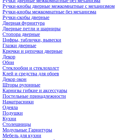
Ручки дверные межкомнатные без механизма
Ручки-кнобы дверные межкомнатные с механизмом
Ручки-кнобы межкомнатные без механизма
Ручки-скобы дверные
Дверная фурнитура
Дверные петли и шарниры
Стопора дверные
Цифры, таблички, вывески
Глазки дверные
Крючки и цепочки дверные
Декор
Обои
Стеклообои и стеклохолст
Клей и средства для обоев
Декор окон
Шторы рулонные
Карнизы гибкие и аксессуары
Постельные принадлежности
Наматрасники
Одеяла
Подушки
Кухни
Столешницы
Модульные Гарнитуры
Мебель для кухни