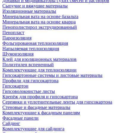
Добавки и модификаторы сухих смесей и растворов
Сыпучие и вяжущие материалы
Изоляционные материалы
Минеральная вата на основе базальта
Минеральная вата на основе кварца
Пенополистирол экструдированный
Пенопласт
Пароизоляция
Фольгированная теплоизоляция
Напыляемая теплоизоляция
Шумоизоляция
Клей для изоляционных материалов
Полиэтилен вспененный
Комплектующие для теплоизоляции
Гипсокартонные системы и листовые материалы
Профили для гипсокартона
Гипсокартон
Гипсоволокнистые листы
Крепёж для профиля и гипсокартона
Серпянки и уплотнительные ленты для гипсокартона
Стеновые и фасадные материалы
Комплектующие к фасадным панелям
Фасадные панели
Сайдинг
Комплектующие для сайдинга