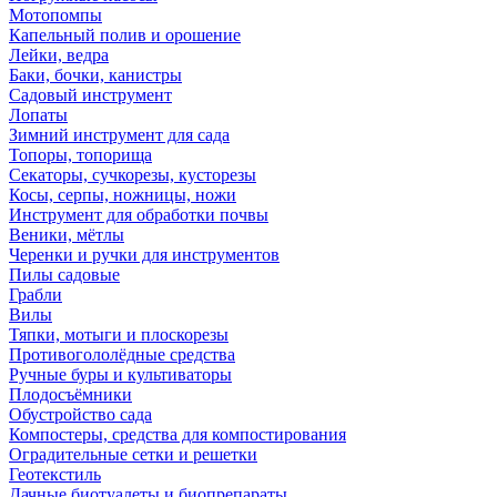
Мотопомпы
Капельный полив и орошение
Лейки, ведра
Баки, бочки, канистры
Садовый инструмент
Лопаты
Зимний инструмент для сада
Топоры, топорища
Секаторы, сучкорезы, кусторезы
Косы, серпы, ножницы, ножи
Инструмент для обработки почвы
Веники, мётлы
Черенки и ручки для инструментов
Пилы садовые
Грабли
Вилы
Тяпки, мотыги и плоскорезы
Противогололёдные средства
Ручные буры и культиваторы
Плодосъёмники
Обустройство сада
Компостеры, средства для компостирования
Оградительные сетки и решетки
Геотекстиль
Дачные биотуалеты и биопрепараты