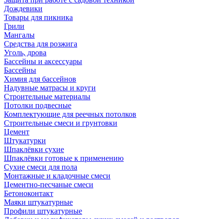
Дождевики
Товары для пикника
Грили
Мангалы
Средства для розжига
Уголь, дрова
Бассейны и аксессуары
Бассейны
Химия для бассейнов
Надувные матрасы и круги
Строительные материалы
Потолки подвесные
Комплектующие для реечных потолков
Строительные смеси и грунтовки
Цемент
Штукатурки
Шпаклёвки сухие
Шпаклёвки готовые к применению
Сухие смеси для пола
Монтажные и кладочные смеси
Цементно-песчаные смеси
Бетоноконтакт
Маяки штукатурные
Профили штукатурные