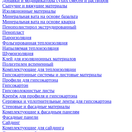
Добавки и модификаторы сухих смесей и растворов
Сыпучие и вяжущие материалы
Изоляционные материалы
Минеральная вата на основе базальта
Минеральная вата на основе кварца
Пенополистирол экструдированный
Пенопласт
Пароизоляция
Фольгированная теплоизоляция
Напыляемая теплоизоляция
Шумоизоляция
Клей для изоляционных материалов
Полиэтилен вспененный
Комплектующие для теплоизоляции
Гипсокартонные системы и листовые материалы
Профили для гипсокартона
Гипсокартон
Гипсоволокнистые листы
Крепёж для профиля и гипсокартона
Серпянки и уплотнительные ленты для гипсокартона
Стеновые и фасадные материалы
Комплектующие к фасадным панелям
Фасадные панели
Сайдинг
Комплектующие для сайдинга