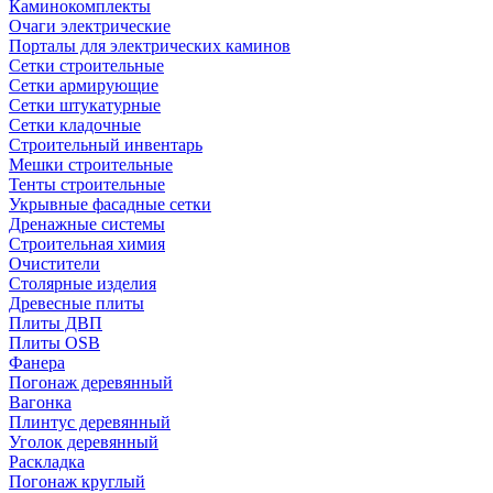
Каминокомплекты
Очаги электрические
Порталы для электрических каминов
Сетки строительные
Сетки армирующие
Сетки штукатурные
Сетки кладочные
Строительный инвентарь
Мешки строительные
Тенты строительные
Укрывные фасадные сетки
Дренажные системы
Строительная химия
Очистители
Столярные изделия
Древесные плиты
Плиты ДВП
Плиты OSB
Фанера
Погонаж деревянный
Вагонка
Плинтус деревянный
Уголок деревянный
Раскладка
Погонаж круглый