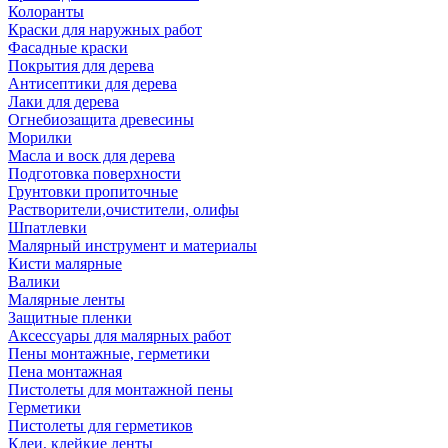
Колоранты
Краски для наружных работ
Фасадные краски
Покрытия для дерева
Антисептики для дерева
Лаки для дерева
Огнебиозащита древесины
Морилки
Масла и воск для дерева
Подготовка поверхности
Грунтовки пропиточные
Растворители,очистители, олифы
Шпатлевки
Малярный инструмент и материалы
Кисти малярные
Валики
Малярные ленты
Защитные пленки
Аксессуары для малярных работ
Пены монтажные, герметики
Пена монтажная
Пистолеты для монтажной пены
Герметики
Пистолеты для герметиков
Клеи, клейкие ленты