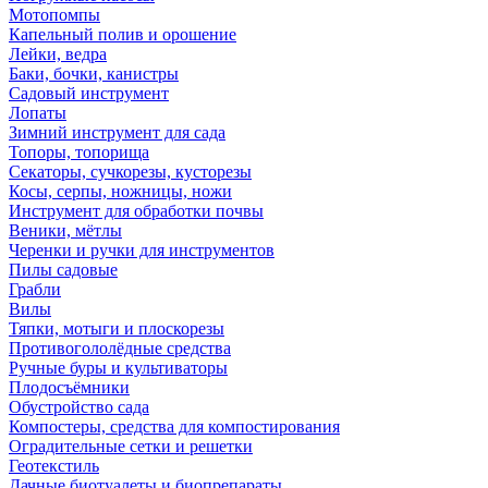
Мотопомпы
Капельный полив и орошение
Лейки, ведра
Баки, бочки, канистры
Садовый инструмент
Лопаты
Зимний инструмент для сада
Топоры, топорища
Секаторы, сучкорезы, кусторезы
Косы, серпы, ножницы, ножи
Инструмент для обработки почвы
Веники, мётлы
Черенки и ручки для инструментов
Пилы садовые
Грабли
Вилы
Тяпки, мотыги и плоскорезы
Противогололёдные средства
Ручные буры и культиваторы
Плодосъёмники
Обустройство сада
Компостеры, средства для компостирования
Оградительные сетки и решетки
Геотекстиль
Дачные биотуалеты и биопрепараты