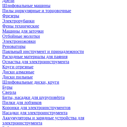
Дрели
Шлифовальные машины
Пилы циркулярные и торцовочные
Фрезеры
Электрорубанки
Фены технические
Машины для заточки
Отбойные молотки
Электроножовки
Реноваторы
Паяльный инструмент и принадлежности
Расходные материалы для паяния
Оснастка для электроинструмента
Круги отрезные
Диски алмазные
Диски пильные
Шлифовальные диски, круги
Буры
Сверла
Биты, насадки для шуруповёрта
Пилки для лобзиков
Коронки для электроинструментов
Насадки для электроинструмента
Аккумуляторы и зарядные устройства для
электроинструмента