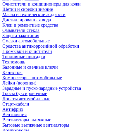
Очистители и кондиционеры для кожи
Щетки и скребки зимние
Масла и технические жидкости
Дистиллированная вода
Клеи и ремонтные средства
Омыватели стекла
Защита зажигания
Смазки автомобильные
Средства антикоррозийной обработки
Промывки и очистители
Топливные присадки
Техпомощь
Балонные и свечные ключи
Канистры
Компрессоры автомобильные
Лейки (воронки)
Зарядные и пуско-зарядные устройства
Тросы буксировочные
Лопаты автомобильные
Старт-кабели
Антифриз
Вентиляция
Вентиляторы вытяжные
Бытовые вытяжные вентиляторы
Воздуховоды