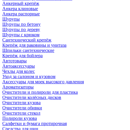
Анкерный крепёж
Анкера клиновые
Анкера распорные
Шурупы
Шурупы по бетону
Шурупы по дереву
Шурупы с крюком
Сантехнический крепёж
Крепёж для раковины и унитаза
Шпильки сантехнические
Крепёж для бойлера
Автотовары
Автоаксессуары
Чехлы для колес
Уход за салоном и кузовом
Аксессуары для моек высокого давления
Ароматизаторы
Очистители и полироли для пластика
Очистители колёсных дисков
Очистители кузова
Очистители обивки
Очистители стекол
Полироли кузова
Салфетки и бумага протирочная
Средства для шин