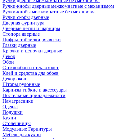
Ручки дверные межкомнатные без механизма
Ручки-кнобы дверные межкомнатные с механизмом
Ручки-кнобы межкомнатные без механизма
Ручки-скобы дверные
Дверная фурнитура
Дверные петли и шарниры
Стопора дверные
Цифры, таблички, вывески
Глазки дверные
Крючки и цепочки дверные
Декор
Обои
Стеклообои и стеклохолст
Клей и средства для обоев
Декор окон
Шторы рулонные
Карнизы гибкие и аксессуары
Постельные принадлежности
Наматрасники
Одеяла
Подушки
Кухни
Столешницы
Модульные Гарнитуры
Мебель для кухни