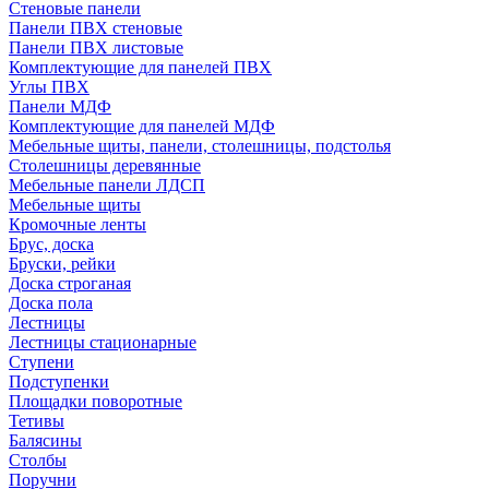
Стеновые панели
Панели ПВХ стеновые
Панели ПВХ листовые
Комплектующие для панелей ПВХ
Углы ПВХ
Панели МДФ
Комплектующие для панелей МДФ
Мебельные щиты, панели, столешницы, подстолья
Столешницы деревянные
Мебельные панели ЛДСП
Мебельные щиты
Кромочные ленты
Брус, доска
Бруски, рейки
Доска строганая
Доска пола
Лестницы
Лестницы стационарные
Ступени
Подступенки
Площадки поворотные
Тетивы
Балясины
Столбы
Поручни