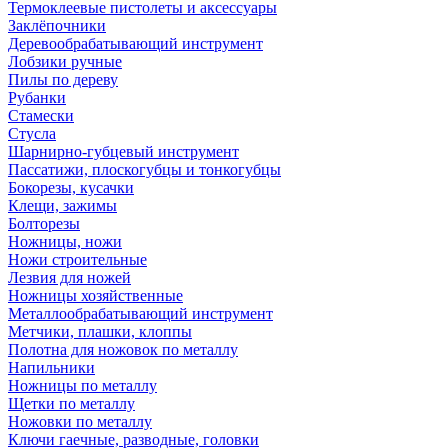
Термоклеевые пистолеты и аксессуары
Заклёпочники
Деревообрабатывающий инструмент
Лобзики ручные
Пилы по дереву
Рубанки
Стамески
Стусла
Шарнирно-губцевый инструмент
Пассатижи, плоскогубцы и тонкогубцы
Бокорезы, кусачки
Клещи, зажимы
Болторезы
Ножницы, ножи
Ножи строительные
Лезвия для ножей
Ножницы хозяйственные
Металлообрабатывающий инструмент
Метчики, плашки, клоппы
Полотна для ножовок по металлу
Напильники
Ножницы по металлу
Щетки по металлу
Ножовки по металлу
Ключи гаечные, разводные, головки