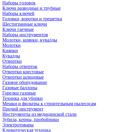
Наборы головок
Ключи разводные и трубные
Наборы ключей
Головки, воротки и трещетки
Шестигранные ключи
Ключи гаечные
Наборы инструментов
Молотки, киянки, кувалды
Молотки
Киянки
Кувалды
Отвертки
Наборы отверток
Отвертки крестовые
Отвертки шлицевые
Газовое оборудование
Газовые баллоны
Горелки газовые
Техника для уборки
Мешки и фильтры к строительным пылесосам
Прочий инструмент
Инструменты из медицинской стали
Зубила, керны, пробойники
Электротовары
Климатическая техника