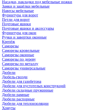
Насадки, накладки под мебельные ножки
Замки и защёлки мебельные
Навесы мебельные
Фурнитура для ворот
Петли для ворот
Почтовые ящики
Почтовые ящики и аксессуары
Фурнитура для окон
Ручки и завертки оконные
Крепёж
Саморезы
Саморезы кровельные
Саморезы оконные
Саморезы по дереву
Саморезы по металлу
Саморезы универсальные
Дюбели
Дюбель-гвозди
Дюбели для газобетона
Дюбели для пустотелых конструкций
Дюбели складные пружинные
Дюбели рамные
Дюбели распорные
Дюбели для теплоизоляции
Хомуты