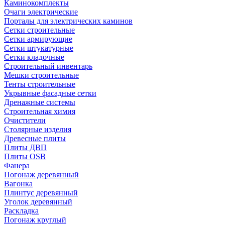
Каминокомплекты
Очаги электрические
Порталы для электрических каминов
Сетки строительные
Сетки армирующие
Сетки штукатурные
Сетки кладочные
Строительный инвентарь
Мешки строительные
Тенты строительные
Укрывные фасадные сетки
Дренажные системы
Строительная химия
Очистители
Столярные изделия
Древесные плиты
Плиты ДВП
Плиты OSB
Фанера
Погонаж деревянный
Вагонка
Плинтус деревянный
Уголок деревянный
Раскладка
Погонаж круглый