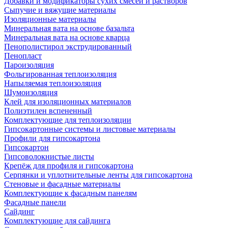
Добавки и модификаторы сухих смесей и растворов
Сыпучие и вяжущие материалы
Изоляционные материалы
Минеральная вата на основе базальта
Минеральная вата на основе кварца
Пенополистирол экструдированный
Пенопласт
Пароизоляция
Фольгированная теплоизоляция
Напыляемая теплоизоляция
Шумоизоляция
Клей для изоляционных материалов
Полиэтилен вспененный
Комплектующие для теплоизоляции
Гипсокартонные системы и листовые материалы
Профили для гипсокартона
Гипсокартон
Гипсоволокнистые листы
Крепёж для профиля и гипсокартона
Серпянки и уплотнительные ленты для гипсокартона
Стеновые и фасадные материалы
Комплектующие к фасадным панелям
Фасадные панели
Сайдинг
Комплектующие для сайдинга