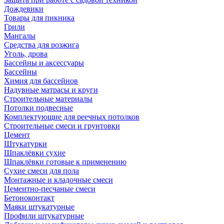
Дождевики
Товары для пикника
Грили
Мангалы
Средства для розжига
Уголь, дрова
Бассейны и аксессуары
Бассейны
Химия для бассейнов
Надувные матрасы и круги
Строительные материалы
Потолки подвесные
Комплектующие для реечных потолков
Строительные смеси и грунтовки
Цемент
Штукатурки
Шпаклёвки сухие
Шпаклёвки готовые к применению
Сухие смеси для пола
Монтажные и кладочные смеси
Цементно-песчаные смеси
Бетоноконтакт
Маяки штукатурные
Профили штукатурные