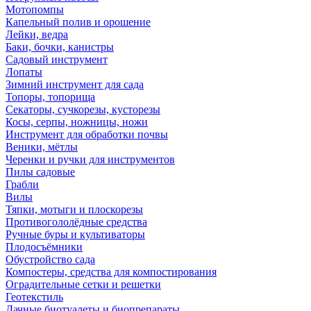
Мотопомпы
Капельный полив и орошение
Лейки, ведра
Баки, бочки, канистры
Садовый инструмент
Лопаты
Зимний инструмент для сада
Топоры, топорища
Секаторы, сучкорезы, кусторезы
Косы, серпы, ножницы, ножи
Инструмент для обработки почвы
Веники, мётлы
Черенки и ручки для инструментов
Пилы садовые
Грабли
Вилы
Тяпки, мотыги и плоскорезы
Противогололёдные средства
Ручные буры и культиваторы
Плодосъёмники
Обустройство сада
Компостеры, средства для компостирования
Оградительные сетки и решетки
Геотекстиль
Дачные биотуалеты и биопрепараты