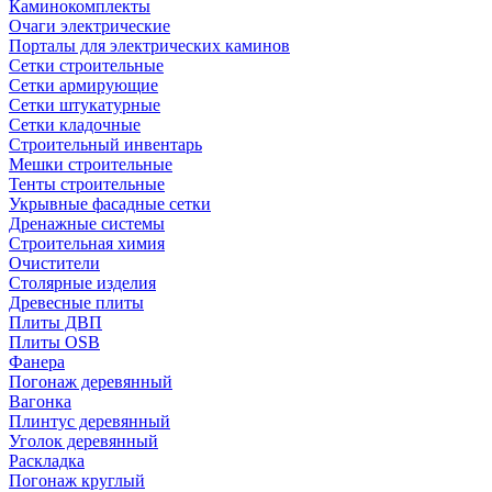
Каминокомплекты
Очаги электрические
Порталы для электрических каминов
Сетки строительные
Сетки армирующие
Сетки штукатурные
Сетки кладочные
Строительный инвентарь
Мешки строительные
Тенты строительные
Укрывные фасадные сетки
Дренажные системы
Строительная химия
Очистители
Столярные изделия
Древесные плиты
Плиты ДВП
Плиты OSB
Фанера
Погонаж деревянный
Вагонка
Плинтус деревянный
Уголок деревянный
Раскладка
Погонаж круглый