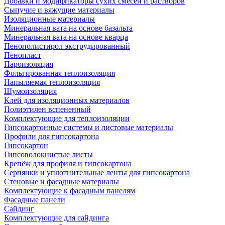
Добавки и модификаторы сухих смесей и растворов
Сыпучие и вяжущие материалы
Изоляционные материалы
Минеральная вата на основе базальта
Минеральная вата на основе кварца
Пенополистирол экструдированный
Пенопласт
Пароизоляция
Фольгированная теплоизоляция
Напыляемая теплоизоляция
Шумоизоляция
Клей для изоляционных материалов
Полиэтилен вспененный
Комплектующие для теплоизоляции
Гипсокартонные системы и листовые материалы
Профили для гипсокартона
Гипсокартон
Гипсоволокнистые листы
Крепёж для профиля и гипсокартона
Серпянки и уплотнительные ленты для гипсокартона
Стеновые и фасадные материалы
Комплектующие к фасадным панелям
Фасадные панели
Сайдинг
Комплектующие для сайдинга