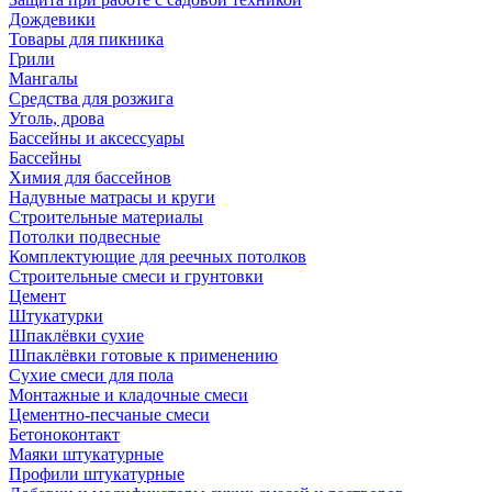
Дождевики
Товары для пикника
Грили
Мангалы
Средства для розжига
Уголь, дрова
Бассейны и аксессуары
Бассейны
Химия для бассейнов
Надувные матрасы и круги
Строительные материалы
Потолки подвесные
Комплектующие для реечных потолков
Строительные смеси и грунтовки
Цемент
Штукатурки
Шпаклёвки сухие
Шпаклёвки готовые к применению
Сухие смеси для пола
Монтажные и кладочные смеси
Цементно-песчаные смеси
Бетоноконтакт
Маяки штукатурные
Профили штукатурные