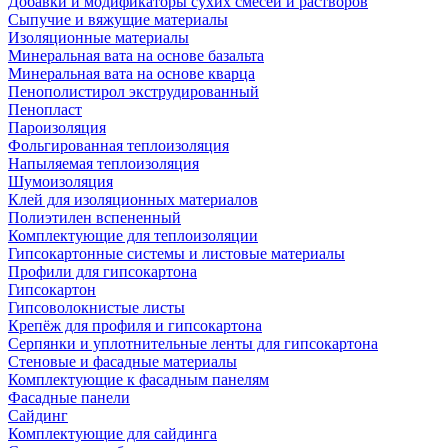
Добавки и модификаторы сухих смесей и растворов
Сыпучие и вяжущие материалы
Изоляционные материалы
Минеральная вата на основе базальта
Минеральная вата на основе кварца
Пенополистирол экструдированный
Пенопласт
Пароизоляция
Фольгированная теплоизоляция
Напыляемая теплоизоляция
Шумоизоляция
Клей для изоляционных материалов
Полиэтилен вспененный
Комплектующие для теплоизоляции
Гипсокартонные системы и листовые материалы
Профили для гипсокартона
Гипсокартон
Гипсоволокнистые листы
Крепёж для профиля и гипсокартона
Серпянки и уплотнительные ленты для гипсокартона
Стеновые и фасадные материалы
Комплектующие к фасадным панелям
Фасадные панели
Сайдинг
Комплектующие для сайдинга