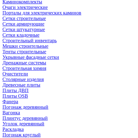
Каминокомплекты
Очаги электрические
Порталы для электрических каминов
Сетки строительные
Сетки армирующие
Сетки штукатурные
Сетки кладочные
Строительный инвентарь
Мешки строительные
Тенты строительные
Укрывные фасадные сетки
Дренажные системы
Строительная химия
Очистители
Столярные изделия
Древесные плиты
Плиты ДВП
Плиты OSB
Фанера
Погонаж деревянный
Вагонка
Плинтус деревянный
Уголок деревянный
Раскладка
Погонаж круглый