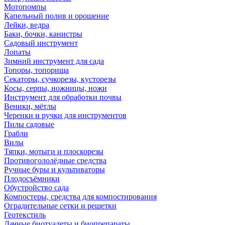
Мотопомпы
Капельный полив и орошение
Лейки, ведра
Баки, бочки, канистры
Садовый инструмент
Лопаты
Зимний инструмент для сада
Топоры, топорища
Секаторы, сучкорезы, кусторезы
Косы, серпы, ножницы, ножи
Инструмент для обработки почвы
Веники, мётлы
Черенки и ручки для инструментов
Пилы садовые
Грабли
Вилы
Тяпки, мотыги и плоскорезы
Противогололёдные средства
Ручные буры и культиваторы
Плодосъёмники
Обустройство сада
Компостеры, средства для компостирования
Оградительные сетки и решетки
Геотекстиль
Дачные биотуалеты и биопрепараты