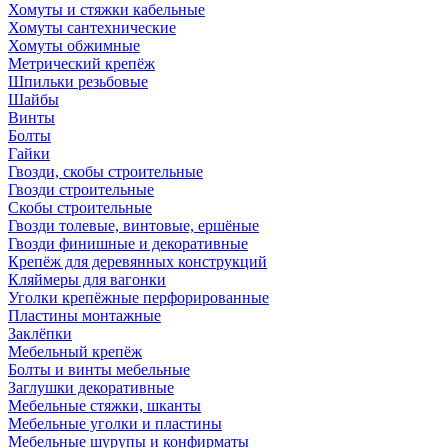
Хомуты и стяжки кабельные
Хомуты сантехнические
Хомуты обжимные
Метрический крепёж
Шпильки резьбовые
Шайбы
Винты
Болты
Гайки
Гвозди, скобы строительные
Гвозди строительные
Скобы строительные
Гвозди толевые, винтовые, ершёные
Гвозди финишные и декоративные
Крепёж для деревянных конструкций
Кляймеры для вагонки
Уголки крепёжные перфорированные
Пластины монтажные
Заклёпки
Мебельный крепёж
Болты и винты мебельные
Заглушки декоративные
Мебельные стяжки, шканты
Мебельные уголки и пластины
Мебельные шурупы и конфирматы