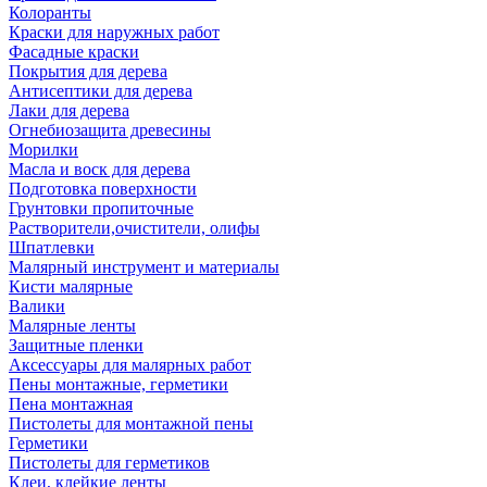
Колоранты
Краски для наружных работ
Фасадные краски
Покрытия для дерева
Антисептики для дерева
Лаки для дерева
Огнебиозащита древесины
Морилки
Масла и воск для дерева
Подготовка поверхности
Грунтовки пропиточные
Растворители,очистители, олифы
Шпатлевки
Малярный инструмент и материалы
Кисти малярные
Валики
Малярные ленты
Защитные пленки
Аксессуары для малярных работ
Пены монтажные, герметики
Пена монтажная
Пистолеты для монтажной пены
Герметики
Пистолеты для герметиков
Клеи, клейкие ленты