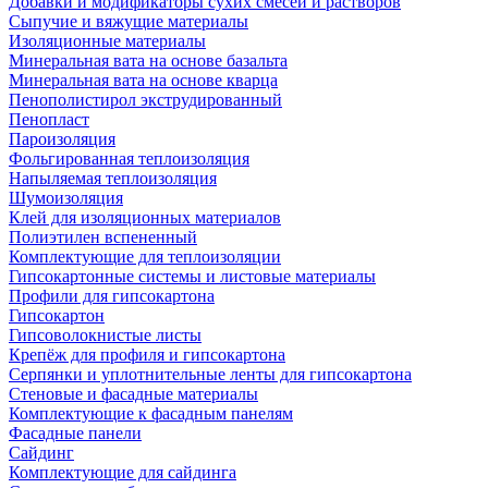
Добавки и модификаторы сухих смесей и растворов
Сыпучие и вяжущие материалы
Изоляционные материалы
Минеральная вата на основе базальта
Минеральная вата на основе кварца
Пенополистирол экструдированный
Пенопласт
Пароизоляция
Фольгированная теплоизоляция
Напыляемая теплоизоляция
Шумоизоляция
Клей для изоляционных материалов
Полиэтилен вспененный
Комплектующие для теплоизоляции
Гипсокартонные системы и листовые материалы
Профили для гипсокартона
Гипсокартон
Гипсоволокнистые листы
Крепёж для профиля и гипсокартона
Серпянки и уплотнительные ленты для гипсокартона
Стеновые и фасадные материалы
Комплектующие к фасадным панелям
Фасадные панели
Сайдинг
Комплектующие для сайдинга