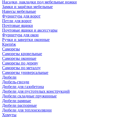
Насадки, накладки под мебельные ножки
Замки и защёлки мебельные
Навесы мебельные
Фурнитура для ворот
Петли для ворот
Почтовые ящики
Почтовые ящики и аксессуары
Фурнитура для окон
Ручки и завертки оконные
Крепёж
Саморезы
Саморезы кровельные
Саморезы оконные
Саморезы по дереву
Саморезы по металлу
Саморезы универсальные
Дюбели
Дюбель-гвозди
Дюбели для газобетона
Дюбели для пустотелых конструкций
Дюбели складные пружинные
Дюбели рамные
Дюбели распорные
Дюбели для теплоизоляции
Хомуты