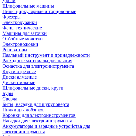
Дрели
Шлифовальные машины
Пилы циркулярные и торцовочные
Фрезеры
Электрорубанки
Фены технические
Машины для заточки
Отбойные молотки
Электроножовки
Реноваторы
Паяльный инструмент и принадлежности
Расходные материалы для паяния
Оснастка для электроинструмента
Круги отрезные
Диски алмазные
Диски пильные
Шлифовальные диски, круги
Буры
Сверла
Биты, насадки для шуруповёрта
Пилки для лобзиков
Коронки для электроинструментов
Насадки для электроинструмента
Аккумуляторы и зарядные устройства для
электроинструмента