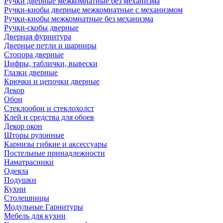
Ручки дверные межкомнатные без механизма
Ручки-кнобы дверные межкомнатные с механизмом
Ручки-кнобы межкомнатные без механизма
Ручки-скобы дверные
Дверная фурнитура
Дверные петли и шарниры
Стопора дверные
Цифры, таблички, вывески
Глазки дверные
Крючки и цепочки дверные
Декор
Обои
Стеклообои и стеклохолст
Клей и средства для обоев
Декор окон
Шторы рулонные
Карнизы гибкие и аксессуары
Постельные принадлежности
Наматрасники
Одеяла
Подушки
Кухни
Столешницы
Модульные Гарнитуры
Мебель для кухни