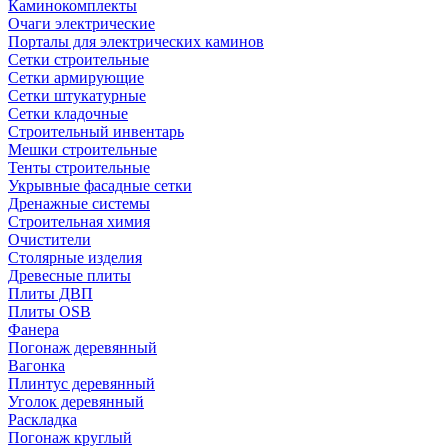
Каминокомплекты
Очаги электрические
Порталы для электрических каминов
Сетки строительные
Сетки армирующие
Сетки штукатурные
Сетки кладочные
Строительный инвентарь
Мешки строительные
Тенты строительные
Укрывные фасадные сетки
Дренажные системы
Строительная химия
Очистители
Столярные изделия
Древесные плиты
Плиты ДВП
Плиты OSB
Фанера
Погонаж деревянный
Вагонка
Плинтус деревянный
Уголок деревянный
Раскладка
Погонаж круглый