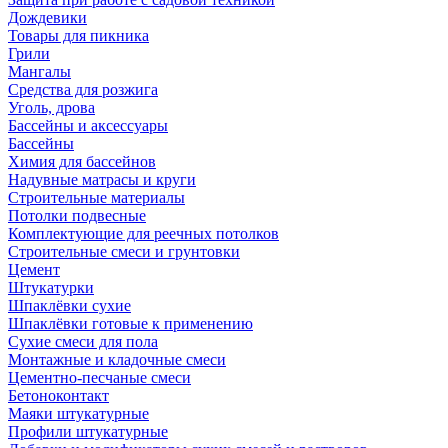
Дождевики
Товары для пикника
Грили
Мангалы
Средства для розжига
Уголь, дрова
Бассейны и аксессуары
Бассейны
Химия для бассейнов
Надувные матрасы и круги
Строительные материалы
Потолки подвесные
Комплектующие для реечных потолков
Строительные смеси и грунтовки
Цемент
Штукатурки
Шпаклёвки сухие
Шпаклёвки готовые к применению
Сухие смеси для пола
Монтажные и кладочные смеси
Цементно-песчаные смеси
Бетоноконтакт
Маяки штукатурные
Профили штукатурные