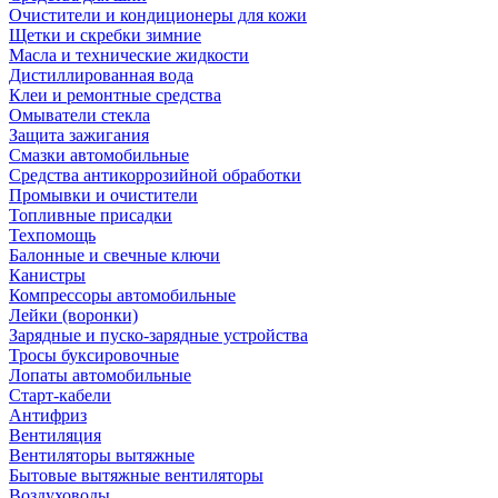
Очистители и кондиционеры для кожи
Щетки и скребки зимние
Масла и технические жидкости
Дистиллированная вода
Клеи и ремонтные средства
Омыватели стекла
Защита зажигания
Смазки автомобильные
Средства антикоррозийной обработки
Промывки и очистители
Топливные присадки
Техпомощь
Балонные и свечные ключи
Канистры
Компрессоры автомобильные
Лейки (воронки)
Зарядные и пуско-зарядные устройства
Тросы буксировочные
Лопаты автомобильные
Старт-кабели
Антифриз
Вентиляция
Вентиляторы вытяжные
Бытовые вытяжные вентиляторы
Воздуховоды