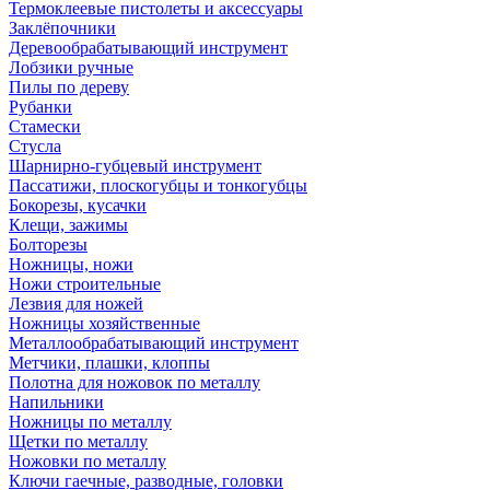
Термоклеевые пистолеты и аксессуары
Заклёпочники
Деревообрабатывающий инструмент
Лобзики ручные
Пилы по дереву
Рубанки
Стамески
Стусла
Шарнирно-губцевый инструмент
Пассатижи, плоскогубцы и тонкогубцы
Бокорезы, кусачки
Клещи, зажимы
Болторезы
Ножницы, ножи
Ножи строительные
Лезвия для ножей
Ножницы хозяйственные
Металлообрабатывающий инструмент
Метчики, плашки, клоппы
Полотна для ножовок по металлу
Напильники
Ножницы по металлу
Щетки по металлу
Ножовки по металлу
Ключи гаечные, разводные, головки