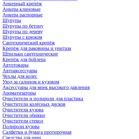
Анкерный крепёж
Анкера клиновые
Анкера распорные
Шурупы
Шурупы по бетону
Шурупы по дереву
Шурупы с крюком
Сантехнический крепёж
Крепёж для раковины и унитаза
Шпильки сантехнические
Крепёж для бойлера
Автотовары
Автоаксессуары
Чехлы для колес
Уход за салоном и кузовом
Аксессуары для моек высокого давления
Ароматизаторы
Очистители и полироли для пластика
Очистители колёсных дисков
Очистители кузова
Очистители обивки
Очистители стекол
Полироли кузова
Салфетки и бумага протирочная
Средства для шин