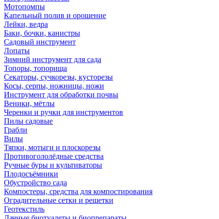
Мотопомпы
Капельный полив и орошение
Лейки, ведра
Баки, бочки, канистры
Садовый инструмент
Лопаты
Зимний инструмент для сада
Топоры, топорища
Секаторы, сучкорезы, кусторезы
Косы, серпы, ножницы, ножи
Инструмент для обработки почвы
Веники, мётлы
Черенки и ручки для инструментов
Пилы садовые
Грабли
Вилы
Тяпки, мотыги и плоскорезы
Противогололёдные средства
Ручные буры и культиваторы
Плодосъёмники
Обустройство сада
Компостеры, средства для компостирования
Оградительные сетки и решетки
Геотекстиль
Дачные биотуалеты и биопрепараты