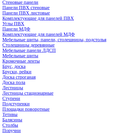
Стеновые панели
Панели ПВХ стеновые
Панели ПВХ листовые
Комплектующие для панелей ПВХ
Углы ПВХ
Панели МДФ
Комплектующие для панелей МДФ
Мебельные щиты, панели, столешницы, подстолья
Столешницы деревянные
Мебельные панели ЛДСП
Мебельные щиты
Кромочные ленты
Брус, доска
Бруски, рейки
Доска строганая
Доска пола
Лестницы
Лестницы стационарные
Ступени
Подступенки
Площадки поворотные
Тетивы
Балясины
Столбы
Поручни