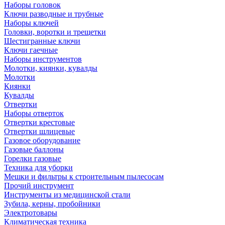
Наборы головок
Ключи разводные и трубные
Наборы ключей
Головки, воротки и трещетки
Шестигранные ключи
Ключи гаечные
Наборы инструментов
Молотки, киянки, кувалды
Молотки
Киянки
Кувалды
Отвертки
Наборы отверток
Отвертки крестовые
Отвертки шлицевые
Газовое оборудование
Газовые баллоны
Горелки газовые
Техника для уборки
Мешки и фильтры к строительным пылесосам
Прочий инструмент
Инструменты из медицинской стали
Зубила, керны, пробойники
Электротовары
Климатическая техника