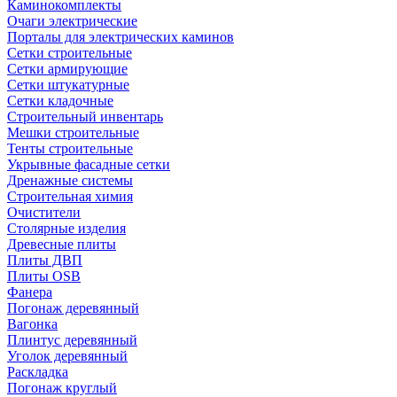
Каминокомплекты
Очаги электрические
Порталы для электрических каминов
Сетки строительные
Сетки армирующие
Сетки штукатурные
Сетки кладочные
Строительный инвентарь
Мешки строительные
Тенты строительные
Укрывные фасадные сетки
Дренажные системы
Строительная химия
Очистители
Столярные изделия
Древесные плиты
Плиты ДВП
Плиты OSB
Фанера
Погонаж деревянный
Вагонка
Плинтус деревянный
Уголок деревянный
Раскладка
Погонаж круглый