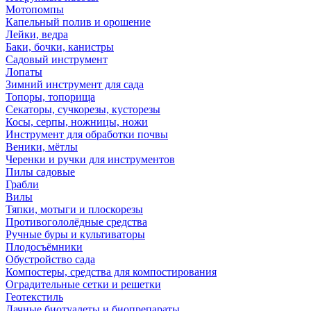
Мотопомпы
Капельный полив и орошение
Лейки, ведра
Баки, бочки, канистры
Садовый инструмент
Лопаты
Зимний инструмент для сада
Топоры, топорища
Секаторы, сучкорезы, кусторезы
Косы, серпы, ножницы, ножи
Инструмент для обработки почвы
Веники, мётлы
Черенки и ручки для инструментов
Пилы садовые
Грабли
Вилы
Тяпки, мотыги и плоскорезы
Противогололёдные средства
Ручные буры и культиваторы
Плодосъёмники
Обустройство сада
Компостеры, средства для компостирования
Оградительные сетки и решетки
Геотекстиль
Дачные биотуалеты и биопрепараты