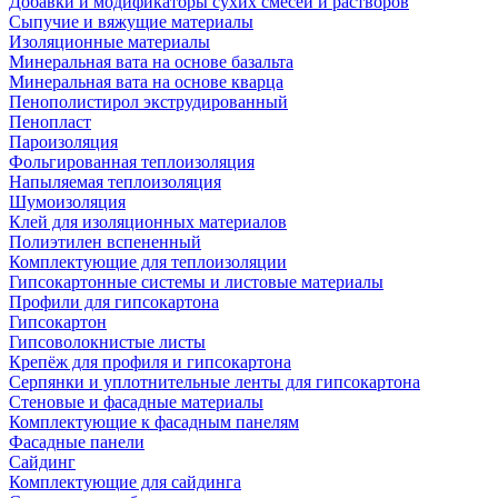
Добавки и модификаторы сухих смесей и растворов
Сыпучие и вяжущие материалы
Изоляционные материалы
Минеральная вата на основе базальта
Минеральная вата на основе кварца
Пенополистирол экструдированный
Пенопласт
Пароизоляция
Фольгированная теплоизоляция
Напыляемая теплоизоляция
Шумоизоляция
Клей для изоляционных материалов
Полиэтилен вспененный
Комплектующие для теплоизоляции
Гипсокартонные системы и листовые материалы
Профили для гипсокартона
Гипсокартон
Гипсоволокнистые листы
Крепёж для профиля и гипсокартона
Серпянки и уплотнительные ленты для гипсокартона
Стеновые и фасадные материалы
Комплектующие к фасадным панелям
Фасадные панели
Сайдинг
Комплектующие для сайдинга