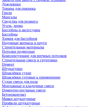
Дождевики
Товары для пикника
Грили
Мангалы
Средства для розжига
Уголь, дрова
Бассейны и аксессуары
Бассейны
Химия для бассейнов
Надувные матрасы и круги
Строительные материалы
Потолки подвесные
Комплектующие для реечных потолков
Строительные смеси и грунтовки
Цемент
Штукатурки
Шпаклёвки сухие
Шпаклёвки готовые к применению
Сухие смеси для пола
Монтажные и кладочные смеси
Цементно-песчаные смеси
Бетоноконтакт
Маяки штукатурные
Профили штукатурные