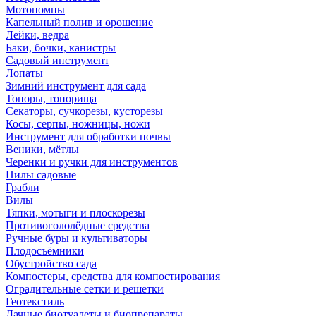
Мотопомпы
Капельный полив и орошение
Лейки, ведра
Баки, бочки, канистры
Садовый инструмент
Лопаты
Зимний инструмент для сада
Топоры, топорища
Секаторы, сучкорезы, кусторезы
Косы, серпы, ножницы, ножи
Инструмент для обработки почвы
Веники, мётлы
Черенки и ручки для инструментов
Пилы садовые
Грабли
Вилы
Тяпки, мотыги и плоскорезы
Противогололёдные средства
Ручные буры и культиваторы
Плодосъёмники
Обустройство сада
Компостеры, средства для компостирования
Оградительные сетки и решетки
Геотекстиль
Дачные биотуалеты и биопрепараты