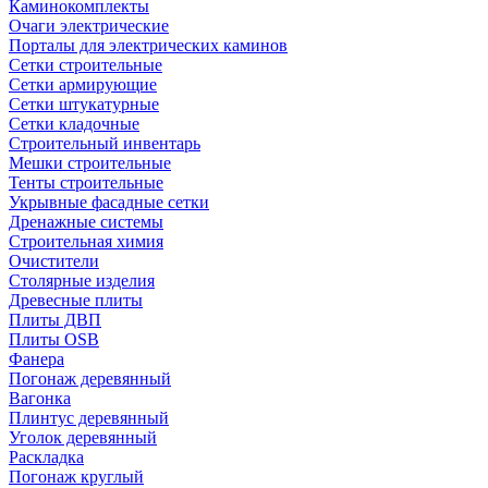
Каминокомплекты
Очаги электрические
Порталы для электрических каминов
Сетки строительные
Сетки армирующие
Сетки штукатурные
Сетки кладочные
Строительный инвентарь
Мешки строительные
Тенты строительные
Укрывные фасадные сетки
Дренажные системы
Строительная химия
Очистители
Столярные изделия
Древесные плиты
Плиты ДВП
Плиты OSB
Фанера
Погонаж деревянный
Вагонка
Плинтус деревянный
Уголок деревянный
Раскладка
Погонаж круглый