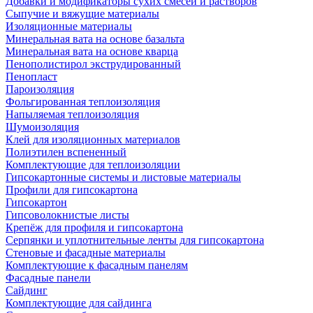
Добавки и модификаторы сухих смесей и растворов
Сыпучие и вяжущие материалы
Изоляционные материалы
Минеральная вата на основе базальта
Минеральная вата на основе кварца
Пенополистирол экструдированный
Пенопласт
Пароизоляция
Фольгированная теплоизоляция
Напыляемая теплоизоляция
Шумоизоляция
Клей для изоляционных материалов
Полиэтилен вспененный
Комплектующие для теплоизоляции
Гипсокартонные системы и листовые материалы
Профили для гипсокартона
Гипсокартон
Гипсоволокнистые листы
Крепёж для профиля и гипсокартона
Серпянки и уплотнительные ленты для гипсокартона
Стеновые и фасадные материалы
Комплектующие к фасадным панелям
Фасадные панели
Сайдинг
Комплектующие для сайдинга