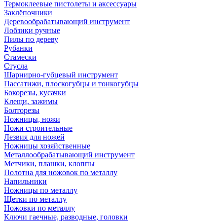
Термоклеевые пистолеты и аксессуары
Заклёпочники
Деревообрабатывающий инструмент
Лобзики ручные
Пилы по дереву
Рубанки
Стамески
Стусла
Шарнирно-губцевый инструмент
Пассатижи, плоскогубцы и тонкогубцы
Бокорезы, кусачки
Клещи, зажимы
Болторезы
Ножницы, ножи
Ножи строительные
Лезвия для ножей
Ножницы хозяйственные
Металлообрабатывающий инструмент
Метчики, плашки, клоппы
Полотна для ножовок по металлу
Напильники
Ножницы по металлу
Щетки по металлу
Ножовки по металлу
Ключи гаечные, разводные, головки