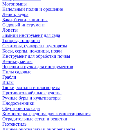
Мотопомпы
Капельный полив и орошение
Лейки, ведра
Баки, бочки, канистры
Садовый инструмент
Лопаты
Зимний инструмент для сада
Топоры, топорища
Секаторы, сучкорезы, кусторезы
Косы, серпы, ножницы, ножи
Инструмент для обработки почвы
Веники, мётлы
Черенки и ручки для инструментов
Пилы садовые
Грабли
Вилы
Тяпки, мотыги и плоскорезы
Противогололёдные средства
Ручные буры и культиваторы
Плодосъёмники
Обустройство сада
Компостеры, средства для компостирования
Оградительные сетки и решетки
Геотекстиль
Дачные биотуалеты и биопрепараты