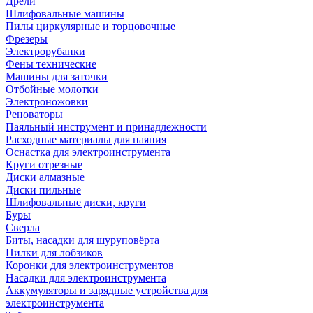
Дрели
Шлифовальные машины
Пилы циркулярные и торцовочные
Фрезеры
Электрорубанки
Фены технические
Машины для заточки
Отбойные молотки
Электроножовки
Реноваторы
Паяльный инструмент и принадлежности
Расходные материалы для паяния
Оснастка для электроинструмента
Круги отрезные
Диски алмазные
Диски пильные
Шлифовальные диски, круги
Буры
Сверла
Биты, насадки для шуруповёрта
Пилки для лобзиков
Коронки для электроинструментов
Насадки для электроинструмента
Аккумуляторы и зарядные устройства для
электроинструмента