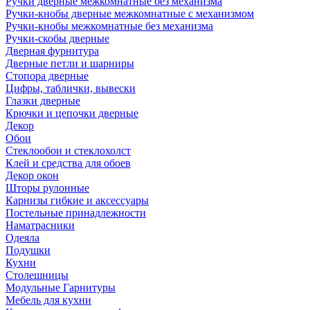
Ручки дверные межкомнатные без механизма
Ручки-кнобы дверные межкомнатные с механизмом
Ручки-кнобы межкомнатные без механизма
Ручки-скобы дверные
Дверная фурнитура
Дверные петли и шарниры
Стопора дверные
Цифры, таблички, вывески
Глазки дверные
Крючки и цепочки дверные
Декор
Обои
Стеклообои и стеклохолст
Клей и средства для обоев
Декор окон
Шторы рулонные
Карнизы гибкие и аксессуары
Постельные принадлежности
Наматрасники
Одеяла
Подушки
Кухни
Столешницы
Модульные Гарнитуры
Мебель для кухни