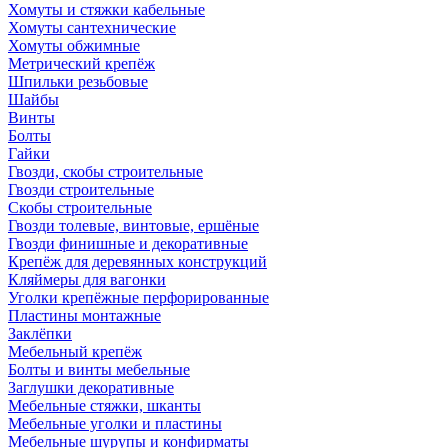
Хомуты и стяжки кабельные
Хомуты сантехнические
Хомуты обжимные
Метрический крепёж
Шпильки резьбовые
Шайбы
Винты
Болты
Гайки
Гвозди, скобы строительные
Гвозди строительные
Скобы строительные
Гвозди толевые, винтовые, ершёные
Гвозди финишные и декоративные
Крепёж для деревянных конструкций
Кляймеры для вагонки
Уголки крепёжные перфорированные
Пластины монтажные
Заклёпки
Мебельный крепёж
Болты и винты мебельные
Заглушки декоративные
Мебельные стяжки, шканты
Мебельные уголки и пластины
Мебельные шурупы и конфирматы