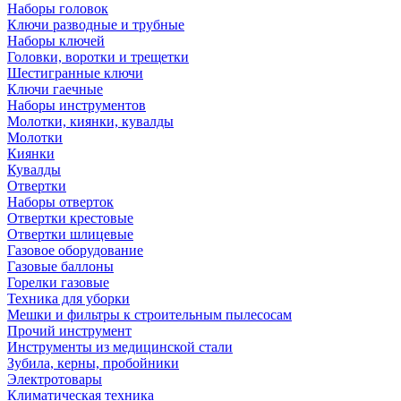
Наборы головок
Ключи разводные и трубные
Наборы ключей
Головки, воротки и трещетки
Шестигранные ключи
Ключи гаечные
Наборы инструментов
Молотки, киянки, кувалды
Молотки
Киянки
Кувалды
Отвертки
Наборы отверток
Отвертки крестовые
Отвертки шлицевые
Газовое оборудование
Газовые баллоны
Горелки газовые
Техника для уборки
Мешки и фильтры к строительным пылесосам
Прочий инструмент
Инструменты из медицинской стали
Зубила, керны, пробойники
Электротовары
Климатическая техника