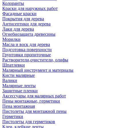
Колоранты
Краски для наружных работ
Фасадные краски
Покрытия для дерева
Антисептики для дерева
Лаки для дерева
Огнебиозащита древесины
Морилки
Масла и воск для дерева
Подготовка поверхности
Грунтовки пропиточные
Растворители,очистители, олифы
Шпатлевки
Малярный инструмент и материалы
Кисти малярные
Валики
Малярные ленты
Защитные пленки
Аксессуары для малярных работ
Пены монтажные, герметики
Пена монтажная
Пистолеты для монтажной пены
Герметики
Пистолеты для герметиков
Клеи, клейкие ленты