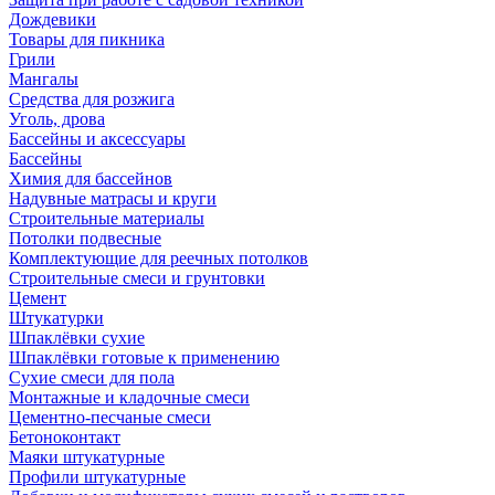
Дождевики
Товары для пикника
Грили
Мангалы
Средства для розжига
Уголь, дрова
Бассейны и аксессуары
Бассейны
Химия для бассейнов
Надувные матрасы и круги
Строительные материалы
Потолки подвесные
Комплектующие для реечных потолков
Строительные смеси и грунтовки
Цемент
Штукатурки
Шпаклёвки сухие
Шпаклёвки готовые к применению
Сухие смеси для пола
Монтажные и кладочные смеси
Цементно-песчаные смеси
Бетоноконтакт
Маяки штукатурные
Профили штукатурные