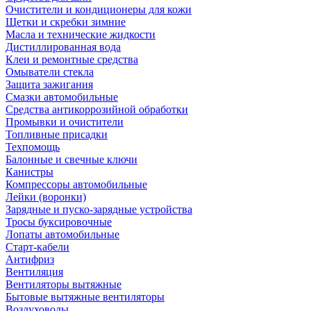
Очистители и кондиционеры для кожи
Щетки и скребки зимние
Масла и технические жидкости
Дистиллированная вода
Клеи и ремонтные средства
Омыватели стекла
Защита зажигания
Смазки автомобильные
Средства антикоррозийной обработки
Промывки и очистители
Топливные присадки
Техпомощь
Балонные и свечные ключи
Канистры
Компрессоры автомобильные
Лейки (воронки)
Зарядные и пуско-зарядные устройства
Тросы буксировочные
Лопаты автомобильные
Старт-кабели
Антифриз
Вентиляция
Вентиляторы вытяжные
Бытовые вытяжные вентиляторы
Воздуховоды