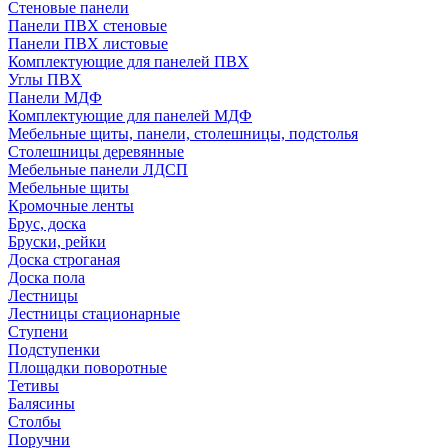
Стеновые панели
Панели ПВХ стеновые
Панели ПВХ листовые
Комплектующие для панелей ПВХ
Углы ПВХ
Панели МДФ
Комплектующие для панелей МДФ
Мебельные щиты, панели, столешницы, подстолья
Столешницы деревянные
Мебельные панели ЛДСП
Мебельные щиты
Кромочные ленты
Брус, доска
Бруски, рейки
Доска строганая
Доска пола
Лестницы
Лестницы стационарные
Ступени
Подступенки
Площадки поворотные
Тетивы
Балясины
Столбы
Поручни