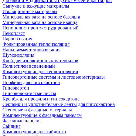
Добавки и модификаторы сухих смесей и растворов
Сыпучие и вяжущие материалы
Изоляционные материалы
Минеральная вата на основе базальта
Минеральная вата на основе кварца
Пенополистирол экструдированный
Пенопласт
Пароизоляция
Фольгированная теплоизоляция
Напыляемая теплоизоляция
Шумоизоляция
Клей для изоляционных материалов
Полиэтилен вспененный
Комплектующие для теплоизоляции
Гипсокартонные системы и листовые материалы
Профили для гипсокартона
Гипсокартон
Гипсоволокнистые листы
Крепёж для профиля и гипсокартона
Серпянки и уплотнительные ленты для гипсокартона
Стеновые и фасадные материалы
Комплектующие к фасадным панелям
Фасадные панели
Сайдинг
Комплектующие для сайдинга