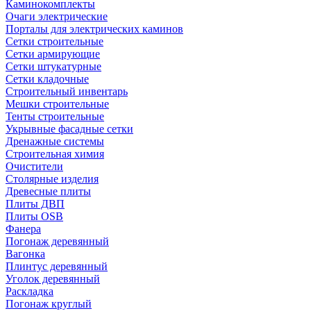
Каминокомплекты
Очаги электрические
Порталы для электрических каминов
Сетки строительные
Сетки армирующие
Сетки штукатурные
Сетки кладочные
Строительный инвентарь
Мешки строительные
Тенты строительные
Укрывные фасадные сетки
Дренажные системы
Строительная химия
Очистители
Столярные изделия
Древесные плиты
Плиты ДВП
Плиты OSB
Фанера
Погонаж деревянный
Вагонка
Плинтус деревянный
Уголок деревянный
Раскладка
Погонаж круглый