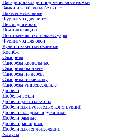
Насадки, накладки под мебельные ножки
Замки и защёлки мебельные
Навесы мебельные
Фурнитура для ворот
Петли для ворот
Почтовые ящики
Почтовые ящики и аксессуары
Фурнитура для окон
Ручки и завертки оконные
Крепёж
Саморезы
Саморезы кровельные
Саморезы оконные
Саморезы по дереву
Саморезы по металлу
Саморезы универсальные
Дюбели
Дюбель-гвозди
Дюбели для газобетона
Дюбели для пустотелых конструкций
Дюбели складные пружинные
Дюбели рамные
Дюбели распорные
Дюбели для теплоизоляции
Хомуты