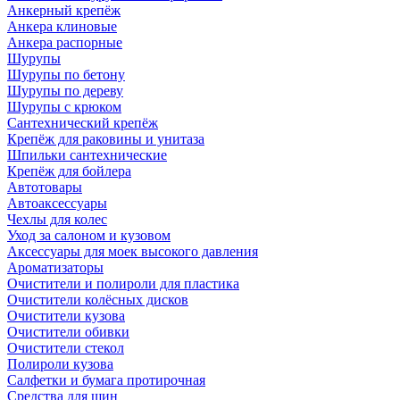
Анкерный крепёж
Анкера клиновые
Анкера распорные
Шурупы
Шурупы по бетону
Шурупы по дереву
Шурупы с крюком
Сантехнический крепёж
Крепёж для раковины и унитаза
Шпильки сантехнические
Крепёж для бойлера
Автотовары
Автоаксессуары
Чехлы для колес
Уход за салоном и кузовом
Аксессуары для моек высокого давления
Ароматизаторы
Очистители и полироли для пластика
Очистители колёсных дисков
Очистители кузова
Очистители обивки
Очистители стекол
Полироли кузова
Салфетки и бумага протирочная
Средства для шин