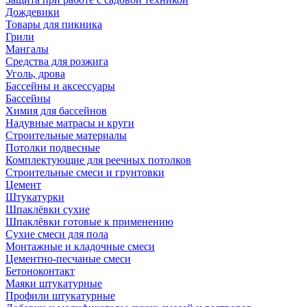
Дождевики
Товары для пикника
Грили
Мангалы
Средства для розжига
Уголь, дрова
Бассейны и аксессуары
Бассейны
Химия для бассейнов
Надувные матрасы и круги
Строительные материалы
Потолки подвесные
Комплектующие для реечных потолков
Строительные смеси и грунтовки
Цемент
Штукатурки
Шпаклёвки сухие
Шпаклёвки готовые к применению
Сухие смеси для пола
Монтажные и кладочные смеси
Цементно-песчаные смеси
Бетоноконтакт
Маяки штукатурные
Профили штукатурные