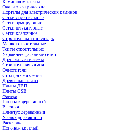
Каминокомплекты
Очаги электрические
Порталы для электрических каминов
Сетки строительные
Сетки армирующие
Сетки штукатурные
Сетки кладочные
Строительный инвентарь
Мешки строительные
Тенты строительные
Укрывные фасадные сетки
Дренажные системы
Строительная химия
Очистители
Столярные изделия
Древесные плиты
Плиты ДВП
Плиты OSB
Фанера
Погонаж деревянный
Вагонка
Плинтус деревянный
Уголок деревянный
Раскладка
Погонаж круглый