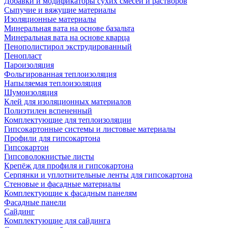
Добавки и модификаторы сухих смесей и растворов
Сыпучие и вяжущие материалы
Изоляционные материалы
Минеральная вата на основе базальта
Минеральная вата на основе кварца
Пенополистирол экструдированный
Пенопласт
Пароизоляция
Фольгированная теплоизоляция
Напыляемая теплоизоляция
Шумоизоляция
Клей для изоляционных материалов
Полиэтилен вспененный
Комплектующие для теплоизоляции
Гипсокартонные системы и листовые материалы
Профили для гипсокартона
Гипсокартон
Гипсоволокнистые листы
Крепёж для профиля и гипсокартона
Серпянки и уплотнительные ленты для гипсокартона
Стеновые и фасадные материалы
Комплектующие к фасадным панелям
Фасадные панели
Сайдинг
Комплектующие для сайдинга