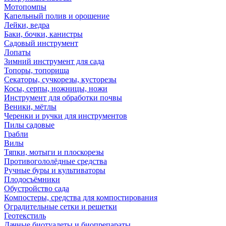
Мотопомпы
Капельный полив и орошение
Лейки, ведра
Баки, бочки, канистры
Садовый инструмент
Лопаты
Зимний инструмент для сада
Топоры, топорища
Секаторы, сучкорезы, кусторезы
Косы, серпы, ножницы, ножи
Инструмент для обработки почвы
Веники, мётлы
Черенки и ручки для инструментов
Пилы садовые
Грабли
Вилы
Тяпки, мотыги и плоскорезы
Противогололёдные средства
Ручные буры и культиваторы
Плодосъёмники
Обустройство сада
Компостеры, средства для компостирования
Оградительные сетки и решетки
Геотекстиль
Дачные биотуалеты и биопрепараты