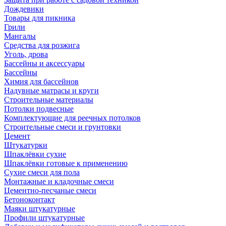
Дождевики
Товары для пикника
Грили
Мангалы
Средства для розжига
Уголь, дрова
Бассейны и аксессуары
Бассейны
Химия для бассейнов
Надувные матрасы и круги
Строительные материалы
Потолки подвесные
Комплектующие для реечных потолков
Строительные смеси и грунтовки
Цемент
Штукатурки
Шпаклёвки сухие
Шпаклёвки готовые к применению
Сухие смеси для пола
Монтажные и кладочные смеси
Цементно-песчаные смеси
Бетоноконтакт
Маяки штукатурные
Профили штукатурные