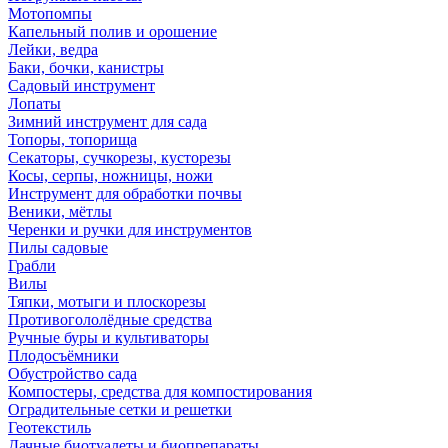
Мотопомпы
Капельный полив и орошение
Лейки, ведра
Баки, бочки, канистры
Садовый инструмент
Лопаты
Зимний инструмент для сада
Топоры, топорища
Секаторы, сучкорезы, кусторезы
Косы, серпы, ножницы, ножи
Инструмент для обработки почвы
Веники, мётлы
Черенки и ручки для инструментов
Пилы садовые
Грабли
Вилы
Тяпки, мотыги и плоскорезы
Противогололёдные средства
Ручные буры и культиваторы
Плодосъёмники
Обустройство сада
Компостеры, средства для компостирования
Оградительные сетки и решетки
Геотекстиль
Дачные биотуалеты и биопрепараты