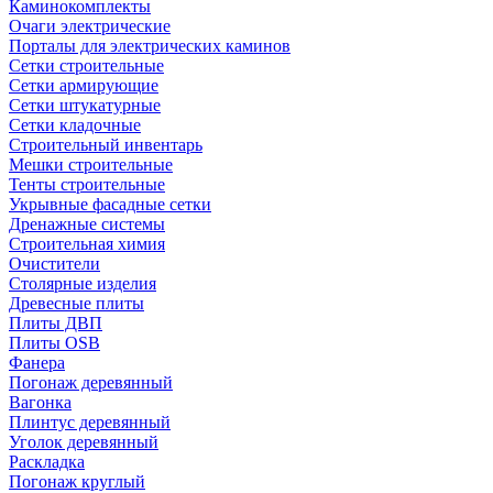
Каминокомплекты
Очаги электрические
Порталы для электрических каминов
Сетки строительные
Сетки армирующие
Сетки штукатурные
Сетки кладочные
Строительный инвентарь
Мешки строительные
Тенты строительные
Укрывные фасадные сетки
Дренажные системы
Строительная химия
Очистители
Столярные изделия
Древесные плиты
Плиты ДВП
Плиты OSB
Фанера
Погонаж деревянный
Вагонка
Плинтус деревянный
Уголок деревянный
Раскладка
Погонаж круглый