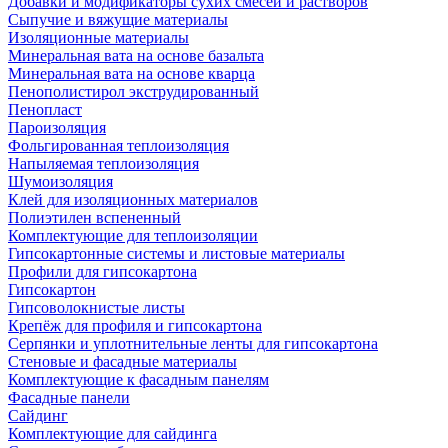
Добавки и модификаторы сухих смесей и растворов
Сыпучие и вяжущие материалы
Изоляционные материалы
Минеральная вата на основе базальта
Минеральная вата на основе кварца
Пенополистирол экструдированный
Пенопласт
Пароизоляция
Фольгированная теплоизоляция
Напыляемая теплоизоляция
Шумоизоляция
Клей для изоляционных материалов
Полиэтилен вспененный
Комплектующие для теплоизоляции
Гипсокартонные системы и листовые материалы
Профили для гипсокартона
Гипсокартон
Гипсоволокнистые листы
Крепёж для профиля и гипсокартона
Серпянки и уплотнительные ленты для гипсокартона
Стеновые и фасадные материалы
Комплектующие к фасадным панелям
Фасадные панели
Сайдинг
Комплектующие для сайдинга