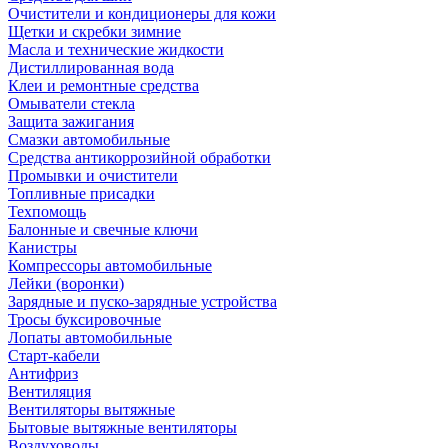
Очистители и кондиционеры для кожи
Щетки и скребки зимние
Масла и технические жидкости
Дистиллированная вода
Клеи и ремонтные средства
Омыватели стекла
Защита зажигания
Смазки автомобильные
Средства антикоррозийной обработки
Промывки и очистители
Топливные присадки
Техпомощь
Балонные и свечные ключи
Канистры
Компрессоры автомобильные
Лейки (воронки)
Зарядные и пуско-зарядные устройства
Тросы буксировочные
Лопаты автомобильные
Старт-кабели
Антифриз
Вентиляция
Вентиляторы вытяжные
Бытовые вытяжные вентиляторы
Воздуховоды