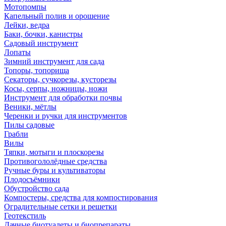
Мотопомпы
Капельный полив и орошение
Лейки, ведра
Баки, бочки, канистры
Садовый инструмент
Лопаты
Зимний инструмент для сада
Топоры, топорища
Секаторы, сучкорезы, кусторезы
Косы, серпы, ножницы, ножи
Инструмент для обработки почвы
Веники, мётлы
Черенки и ручки для инструментов
Пилы садовые
Грабли
Вилы
Тяпки, мотыги и плоскорезы
Противогололёдные средства
Ручные буры и культиваторы
Плодосъёмники
Обустройство сада
Компостеры, средства для компостирования
Оградительные сетки и решетки
Геотекстиль
Дачные биотуалеты и биопрепараты