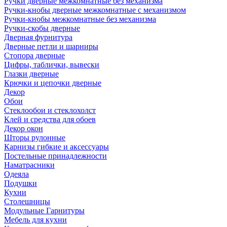
Ручки дверные межкомнатные без механизма
Ручки-кнобы дверные межкомнатные с механизмом
Ручки-кнобы межкомнатные без механизма
Ручки-скобы дверные
Дверная фурнитура
Дверные петли и шарниры
Стопора дверные
Цифры, таблички, вывески
Глазки дверные
Крючки и цепочки дверные
Декор
Обои
Стеклообои и стеклохолст
Клей и средства для обоев
Декор окон
Шторы рулонные
Карнизы гибкие и аксессуары
Постельные принадлежности
Наматрасники
Одеяла
Подушки
Кухни
Столешницы
Модульные Гарнитуры
Мебель для кухни