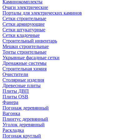
Каминокомплекты
Очаги электрические
Порталы для электрических каминов
Сетки строительные
Сетки армирующие
Сетки штукатурные
Сетки кладочные
Строительный инвентарь
Мешки строительные
Тенты строительные
Укрывные фасадные сетки
Дренажные системы
Строительная химия
Очистители
Столярные изделия
Древесные плиты
Плиты ДВП
Плиты OSB
Фанера
Погонаж деревянный
Вагонка
Плинтус деревянный
Уголок деревянный
Раскладка
Погонаж круглый