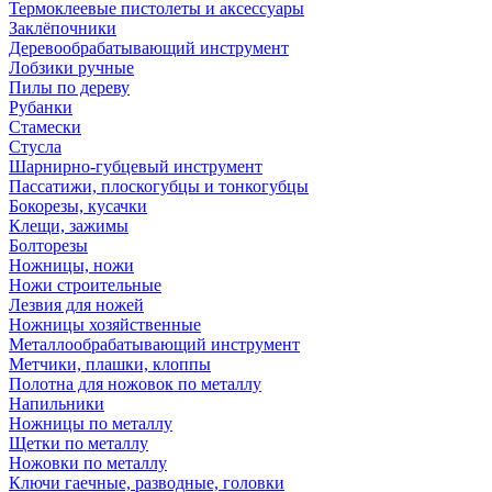
Термоклеевые пистолеты и аксессуары
Заклёпочники
Деревообрабатывающий инструмент
Лобзики ручные
Пилы по дереву
Рубанки
Стамески
Стусла
Шарнирно-губцевый инструмент
Пассатижи, плоскогубцы и тонкогубцы
Бокорезы, кусачки
Клещи, зажимы
Болторезы
Ножницы, ножи
Ножи строительные
Лезвия для ножей
Ножницы хозяйственные
Металлообрабатывающий инструмент
Метчики, плашки, клоппы
Полотна для ножовок по металлу
Напильники
Ножницы по металлу
Щетки по металлу
Ножовки по металлу
Ключи гаечные, разводные, головки