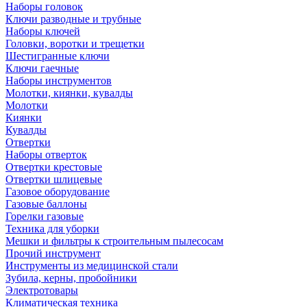
Наборы головок
Ключи разводные и трубные
Наборы ключей
Головки, воротки и трещетки
Шестигранные ключи
Ключи гаечные
Наборы инструментов
Молотки, киянки, кувалды
Молотки
Киянки
Кувалды
Отвертки
Наборы отверток
Отвертки крестовые
Отвертки шлицевые
Газовое оборудование
Газовые баллоны
Горелки газовые
Техника для уборки
Мешки и фильтры к строительным пылесосам
Прочий инструмент
Инструменты из медицинской стали
Зубила, керны, пробойники
Электротовары
Климатическая техника