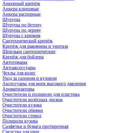
Анкерный крепёж
Анкера клиновые
Анкера распорные
Шурупы
Шурупы по бетону
Шурупы по дереву
Шурупы с крюком
Сантехнический крепёж
Крепёж для раковины и унитаза
Шпильки сантехнические
Крепёж для бойлера
Автотовары
Автоаксессуары
Чехлы для колес
Уход за салоном и кузовом
Аксессуары для моек высокого давления
Ароматизаторы
Очистители и полироли для пластика
Очистители колёсных дисков
Очистители кузова
Очистители обивки
Очистители стекол
Полироли кузова
Салфетки и бумага протирочная
Средства для шин