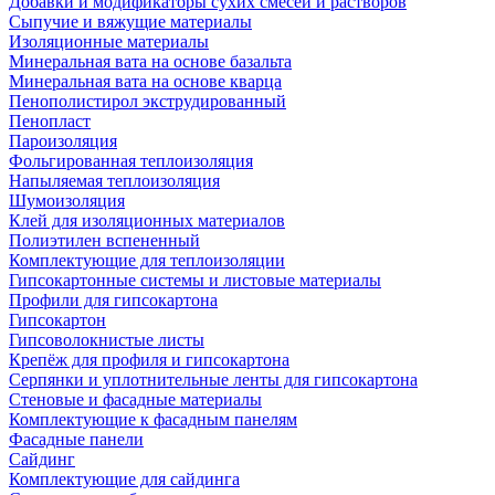
Добавки и модификаторы сухих смесей и растворов
Сыпучие и вяжущие материалы
Изоляционные материалы
Минеральная вата на основе базальта
Минеральная вата на основе кварца
Пенополистирол экструдированный
Пенопласт
Пароизоляция
Фольгированная теплоизоляция
Напыляемая теплоизоляция
Шумоизоляция
Клей для изоляционных материалов
Полиэтилен вспененный
Комплектующие для теплоизоляции
Гипсокартонные системы и листовые материалы
Профили для гипсокартона
Гипсокартон
Гипсоволокнистые листы
Крепёж для профиля и гипсокартона
Серпянки и уплотнительные ленты для гипсокартона
Стеновые и фасадные материалы
Комплектующие к фасадным панелям
Фасадные панели
Сайдинг
Комплектующие для сайдинга