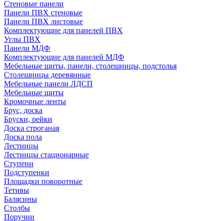
Стеновые панели
Панели ПВХ стеновые
Панели ПВХ листовые
Комплектующие для панелей ПВХ
Углы ПВХ
Панели МДФ
Комплектующие для панелей МДФ
Мебельные щиты, панели, столешницы, подстолья
Столешницы деревянные
Мебельные панели ЛДСП
Мебельные щиты
Кромочные ленты
Брус, доска
Бруски, рейки
Доска строганая
Доска пола
Лестницы
Лестницы стационарные
Ступени
Подступенки
Площадки поворотные
Тетивы
Балясины
Столбы
Поручни