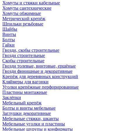
Хомуты и стяжки кабельные
Хомуты сантехнические
Хомуты обжимные
Метрический крепёж
Шпильки резьбовые
Шайбы
Винты
Болты
Гайки
Гвозди, скобы строительные
Гвозди строительные
Скобы строительные
Гвозди толевые, винтовые, ершёные
Гвозди финишные и декоративные
Крепёж для деревянных конструкций
Кляймеры для вагонки
Уголки крепёжные перфорированные
Пластины монтажные
Заклёпки
Мебельный крепёж
Болты и винты мебельные
Заглушки декоративные
Мебельные стяжки, шканты
Мебельные уголки и пластины
Мебельные шурупы и конфирматы