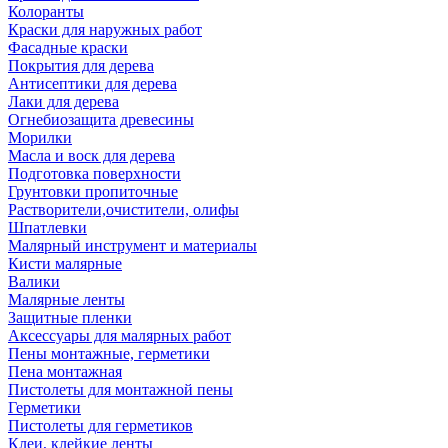
Колоранты
Краски для наружных работ
Фасадные краски
Покрытия для дерева
Антисептики для дерева
Лаки для дерева
Огнебиозащита древесины
Морилки
Масла и воск для дерева
Подготовка поверхности
Грунтовки пропиточные
Растворители,очистители, олифы
Шпатлевки
Малярный инструмент и материалы
Кисти малярные
Валики
Малярные ленты
Защитные пленки
Аксессуары для малярных работ
Пены монтажные, герметики
Пена монтажная
Пистолеты для монтажной пены
Герметики
Пистолеты для герметиков
Клеи, клейкие ленты