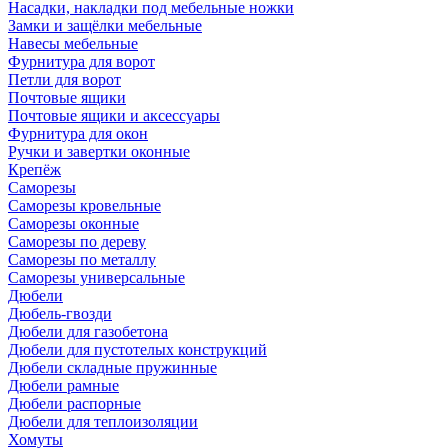
Насадки, накладки под мебельные ножки
Замки и защёлки мебельные
Навесы мебельные
Фурнитура для ворот
Петли для ворот
Почтовые ящики
Почтовые ящики и аксессуары
Фурнитура для окон
Ручки и завертки оконные
Крепёж
Саморезы
Саморезы кровельные
Саморезы оконные
Саморезы по дереву
Саморезы по металлу
Саморезы универсальные
Дюбели
Дюбель-гвозди
Дюбели для газобетона
Дюбели для пустотелых конструкций
Дюбели складные пружинные
Дюбели рамные
Дюбели распорные
Дюбели для теплоизоляции
Хомуты