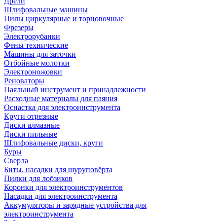
Дрели
Шлифовальные машины
Пилы циркулярные и торцовочные
Фрезеры
Электрорубанки
Фены технические
Машины для заточки
Отбойные молотки
Электроножовки
Реноваторы
Паяльный инструмент и принадлежности
Расходные материалы для паяния
Оснастка для электроинструмента
Круги отрезные
Диски алмазные
Диски пильные
Шлифовальные диски, круги
Буры
Сверла
Биты, насадки для шуруповёрта
Пилки для лобзиков
Коронки для электроинструментов
Насадки для электроинструмента
Аккумуляторы и зарядные устройства для
электроинструмента