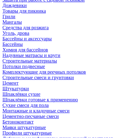
Дождевики
Товары для пикника
Грили
Мангалы
Средства для розжига
Уголь, дрова
Бассейны и аксессуары
Бассейны
Химия для бассейнов
Надувные матрасы и круги
Строительные материалы
Потолки подвесные
Комплектующие для реечных потолков
Строительные смеси и грунтовки
Цемент
Штукатурки
Шпаклёвки сухие
Шпаклёвки готовые к применению
Сухие смеси для пола
Монтажные и кладочные смеси
Цементно-песчаные смеси
Бетоноконтакт
Маяки штукатурные
Профили штукатурные