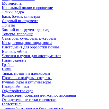
Мотопомпы
Капельный полив и орошение
Лейки, ведра
Баки, бочки, канистры
Садовый инструмент
Лопаты
Зимний инструмент для сада
Топоры, топорища
Секаторы, сучкорезы, кусторезы
Косы, серпы, ножницы, ножи
Инструмент для обработки почвы
Веники, мётлы
Черенки и ручки для инструментов
Пилы садовые
Грабли
Вилы
Тяпки, мотыги и плоскорезы
Противогололёдные средства
Ручные буры и культиваторы
Плодосъёмники
Обустройство сада
Компостеры, средства для компостирования
Оградительные сетки и решетки
Геотекстиль
Дачные биотуалеты и биопрепараты