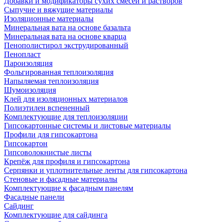
Добавки и модификаторы сухих смесей и растворов
Сыпучие и вяжущие материалы
Изоляционные материалы
Минеральная вата на основе базальта
Минеральная вата на основе кварца
Пенополистирол экструдированный
Пенопласт
Пароизоляция
Фольгированная теплоизоляция
Напыляемая теплоизоляция
Шумоизоляция
Клей для изоляционных материалов
Полиэтилен вспененный
Комплектующие для теплоизоляции
Гипсокартонные системы и листовые материалы
Профили для гипсокартона
Гипсокартон
Гипсоволокнистые листы
Крепёж для профиля и гипсокартона
Серпянки и уплотнительные ленты для гипсокартона
Стеновые и фасадные материалы
Комплектующие к фасадным панелям
Фасадные панели
Сайдинг
Комплектующие для сайдинга