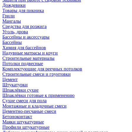
Дождевики
Товары для пикника
Грили
Мангалы
Средства для розжига
Уголь, дрова
Бассейны и аксессуары
Бассейны
Химия для бассейнов
Надувные матрасы и круги
Строительные материалы
Потолки подвесные
Комплектующие для реечных потолков
Строительные смеси и грунтовки
Цемент
Штукатурки
Шпаклёвки сухие
Шпаклёвки готовые к применению
Сухие смеси для пола
Монтажные и кладочные смеси
Цементно-песчаные смеси
Бетоноконтакт
Маяки штукатурные
Профили штукатурные