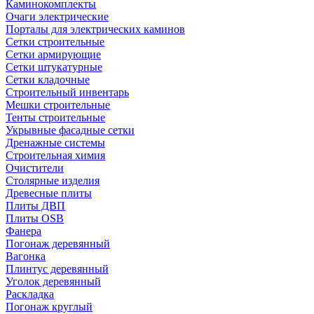
Каминокомплекты
Очаги электрические
Порталы для электрических каминов
Сетки строительные
Сетки армирующие
Сетки штукатурные
Сетки кладочные
Строительный инвентарь
Мешки строительные
Тенты строительные
Укрывные фасадные сетки
Дренажные системы
Строительная химия
Очистители
Столярные изделия
Древесные плиты
Плиты ДВП
Плиты OSB
Фанера
Погонаж деревянный
Вагонка
Плинтус деревянный
Уголок деревянный
Раскладка
Погонаж круглый