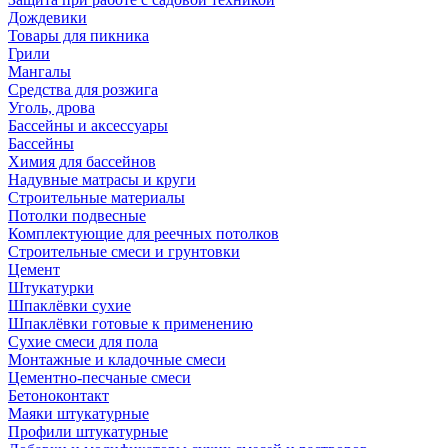
Дождевики
Товары для пикника
Грили
Мангалы
Средства для розжига
Уголь, дрова
Бассейны и аксессуары
Бассейны
Химия для бассейнов
Надувные матрасы и круги
Строительные материалы
Потолки подвесные
Комплектующие для реечных потолков
Строительные смеси и грунтовки
Цемент
Штукатурки
Шпаклёвки сухие
Шпаклёвки готовые к применению
Сухие смеси для пола
Монтажные и кладочные смеси
Цементно-песчаные смеси
Бетоноконтакт
Маяки штукатурные
Профили штукатурные