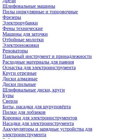
Дрели
Шлифовальные машины
Пилы циркулярные и торцовочные
Фрезеры
Электрорубанки
Фены технические
Машины для заточки
Отбойные молотки
Электроножовки
Реноваторы
Паяльный инструмент и принадлежности
Расходные материалы для паяния
Оснастка для электроинструмента
Круги отрезные
Диски алмазные
Диски пильные
Шлифовальные диски, круги
Буры
Сверла
Биты, насадки для шуруповёрта
Пилки для лобзиков
Коронки для электроинструментов
Насадки для электроинструмента
Аккумуляторы и зарядные устройства для
электроинструмента