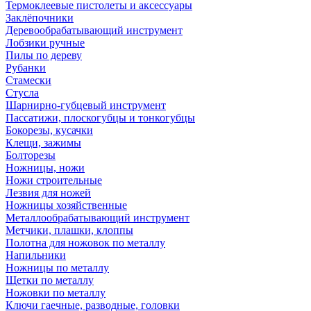
Термоклеевые пистолеты и аксессуары
Заклёпочники
Деревообрабатывающий инструмент
Лобзики ручные
Пилы по дереву
Рубанки
Стамески
Стусла
Шарнирно-губцевый инструмент
Пассатижи, плоскогубцы и тонкогубцы
Бокорезы, кусачки
Клещи, зажимы
Болторезы
Ножницы, ножи
Ножи строительные
Лезвия для ножей
Ножницы хозяйственные
Металлообрабатывающий инструмент
Метчики, плашки, клоппы
Полотна для ножовок по металлу
Напильники
Ножницы по металлу
Щетки по металлу
Ножовки по металлу
Ключи гаечные, разводные, головки