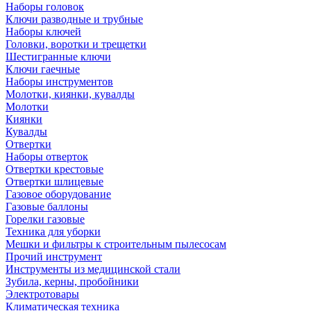
Наборы головок
Ключи разводные и трубные
Наборы ключей
Головки, воротки и трещетки
Шестигранные ключи
Ключи гаечные
Наборы инструментов
Молотки, киянки, кувалды
Молотки
Киянки
Кувалды
Отвертки
Наборы отверток
Отвертки крестовые
Отвертки шлицевые
Газовое оборудование
Газовые баллоны
Горелки газовые
Техника для уборки
Мешки и фильтры к строительным пылесосам
Прочий инструмент
Инструменты из медицинской стали
Зубила, керны, пробойники
Электротовары
Климатическая техника