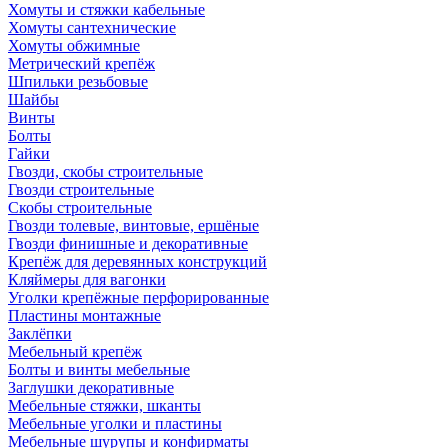
Хомуты и стяжки кабельные
Хомуты сантехнические
Хомуты обжимные
Метрический крепёж
Шпильки резьбовые
Шайбы
Винты
Болты
Гайки
Гвозди, скобы строительные
Гвозди строительные
Скобы строительные
Гвозди толевые, винтовые, ершёные
Гвозди финишные и декоративные
Крепёж для деревянных конструкций
Кляймеры для вагонки
Уголки крепёжные перфорированные
Пластины монтажные
Заклёпки
Мебельный крепёж
Болты и винты мебельные
Заглушки декоративные
Мебельные стяжки, шканты
Мебельные уголки и пластины
Мебельные шурупы и конфирматы