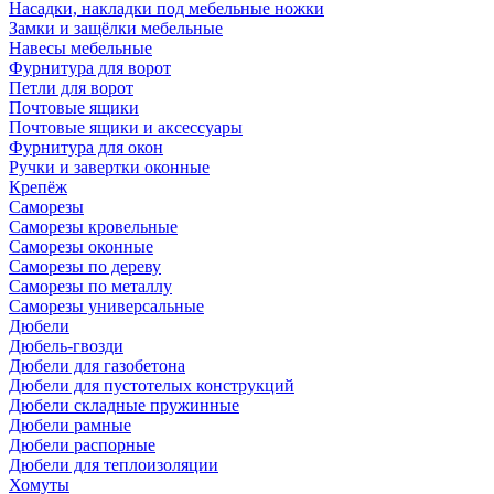
Насадки, накладки под мебельные ножки
Замки и защёлки мебельные
Навесы мебельные
Фурнитура для ворот
Петли для ворот
Почтовые ящики
Почтовые ящики и аксессуары
Фурнитура для окон
Ручки и завертки оконные
Крепёж
Саморезы
Саморезы кровельные
Саморезы оконные
Саморезы по дереву
Саморезы по металлу
Саморезы универсальные
Дюбели
Дюбель-гвозди
Дюбели для газобетона
Дюбели для пустотелых конструкций
Дюбели складные пружинные
Дюбели рамные
Дюбели распорные
Дюбели для теплоизоляции
Хомуты