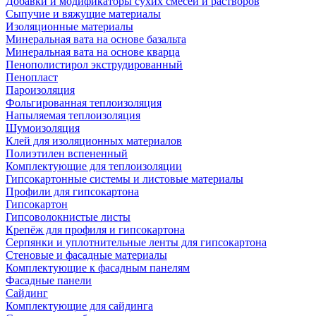
Добавки и модификаторы сухих смесей и растворов
Сыпучие и вяжущие материалы
Изоляционные материалы
Минеральная вата на основе базальта
Минеральная вата на основе кварца
Пенополистирол экструдированный
Пенопласт
Пароизоляция
Фольгированная теплоизоляция
Напыляемая теплоизоляция
Шумоизоляция
Клей для изоляционных материалов
Полиэтилен вспененный
Комплектующие для теплоизоляции
Гипсокартонные системы и листовые материалы
Профили для гипсокартона
Гипсокартон
Гипсоволокнистые листы
Крепёж для профиля и гипсокартона
Серпянки и уплотнительные ленты для гипсокартона
Стеновые и фасадные материалы
Комплектующие к фасадным панелям
Фасадные панели
Сайдинг
Комплектующие для сайдинга