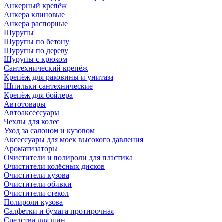
Анкерный крепёж
Анкера клиновые
Анкера распорные
Шурупы
Шурупы по бетону
Шурупы по дереву
Шурупы с крюком
Сантехнический крепёж
Крепёж для раковины и унитаза
Шпильки сантехнические
Крепёж для бойлера
Автотовары
Автоаксессуары
Чехлы для колес
Уход за салоном и кузовом
Аксессуары для моек высокого давления
Ароматизаторы
Очистители и полироли для пластика
Очистители колёсных дисков
Очистители кузова
Очистители обивки
Очистители стекол
Полироли кузова
Салфетки и бумага протирочная
Средства для шин