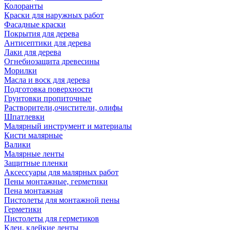
Колоранты
Краски для наружных работ
Фасадные краски
Покрытия для дерева
Антисептики для дерева
Лаки для дерева
Огнебиозащита древесины
Морилки
Масла и воск для дерева
Подготовка поверхности
Грунтовки пропиточные
Растворители,очистители, олифы
Шпатлевки
Малярный инструмент и материалы
Кисти малярные
Валики
Малярные ленты
Защитные пленки
Аксессуары для малярных работ
Пены монтажные, герметики
Пена монтажная
Пистолеты для монтажной пены
Герметики
Пистолеты для герметиков
Клеи, клейкие ленты