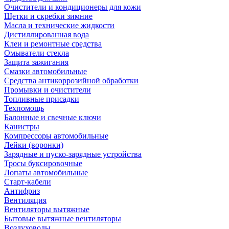
Очистители и кондиционеры для кожи
Щетки и скребки зимние
Масла и технические жидкости
Дистиллированная вода
Клеи и ремонтные средства
Омыватели стекла
Защита зажигания
Смазки автомобильные
Средства антикоррозийной обработки
Промывки и очистители
Топливные присадки
Техпомощь
Балонные и свечные ключи
Канистры
Компрессоры автомобильные
Лейки (воронки)
Зарядные и пуско-зарядные устройства
Тросы буксировочные
Лопаты автомобильные
Старт-кабели
Антифриз
Вентиляция
Вентиляторы вытяжные
Бытовые вытяжные вентиляторы
Воздуховоды