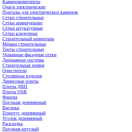
Каминокомплекты
Очаги электрические
Порталы для электрических каминов
Сетки строительные
Сетки армирующие
Сетки штукатурные
Сетки кладочные
Строительный инвентарь
Мешки строительные
Тенты строительные
Укрывные фасадные сетки
Дренажные системы
Строительная химия
Очистители
Столярные изделия
Древесные плиты
Плиты ДВП
Плиты OSB
Фанера
Погонаж деревянный
Вагонка
Плинтус деревянный
Уголок деревянный
Раскладка
Погонаж круглый