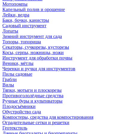
Мотопомпы
Капельный полив и орошение
Лейки, ведра
Баки, бочки, канистры
Садовый инструмент
Лопаты
Зимний инструмент для сада
Топоры, топорища
Секаторы, сучкорезы, кусторезы
Косы, серпы, ножницы, ножи
Инструмент для обработки почвы
Веники, мётлы
Черенки и ручки для инструментов
Пилы садовые
Грабли
Вилы
Тяпки, мотыги и плоскорезы
Противогололёдные средства
Ручные буры и культиваторы
Плодосъёмники
Обустройство сада
Компостеры, средства для компостирования
Оградительные сетки и решетки
Геотекстиль
Дачные биотуалеты и биопрепараты