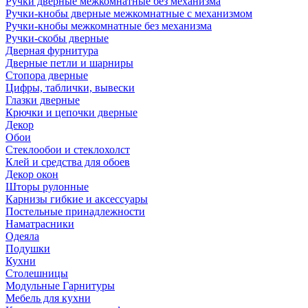
Ручки дверные межкомнатные без механизма
Ручки-кнобы дверные межкомнатные с механизмом
Ручки-кнобы межкомнатные без механизма
Ручки-скобы дверные
Дверная фурнитура
Дверные петли и шарниры
Стопора дверные
Цифры, таблички, вывески
Глазки дверные
Крючки и цепочки дверные
Декор
Обои
Стеклообои и стеклохолст
Клей и средства для обоев
Декор окон
Шторы рулонные
Карнизы гибкие и аксессуары
Постельные принадлежности
Наматрасники
Одеяла
Подушки
Кухни
Столешницы
Модульные Гарнитуры
Мебель для кухни