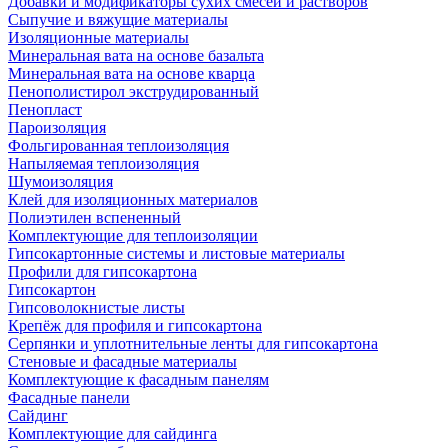
Добавки и модификаторы сухих смесей и растворов
Сыпучие и вяжущие материалы
Изоляционные материалы
Минеральная вата на основе базальта
Минеральная вата на основе кварца
Пенополистирол экструдированный
Пенопласт
Пароизоляция
Фольгированная теплоизоляция
Напыляемая теплоизоляция
Шумоизоляция
Клей для изоляционных материалов
Полиэтилен вспененный
Комплектующие для теплоизоляции
Гипсокартонные системы и листовые материалы
Профили для гипсокартона
Гипсокартон
Гипсоволокнистые листы
Крепёж для профиля и гипсокартона
Серпянки и уплотнительные ленты для гипсокартона
Стеновые и фасадные материалы
Комплектующие к фасадным панелям
Фасадные панели
Сайдинг
Комплектующие для сайдинга