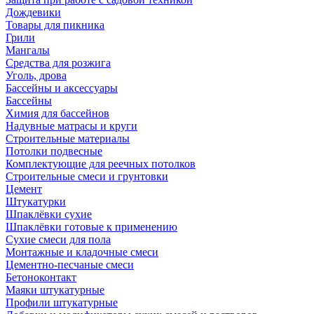
Дождевики
Товары для пикника
Грили
Мангалы
Средства для розжига
Уголь, дрова
Бассейны и аксессуары
Бассейны
Химия для бассейнов
Надувные матрасы и круги
Строительные материалы
Потолки подвесные
Комплектующие для реечных потолков
Строительные смеси и грунтовки
Цемент
Штукатурки
Шпаклёвки сухие
Шпаклёвки готовые к применению
Сухие смеси для пола
Монтажные и кладочные смеси
Цементно-песчаные смеси
Бетоноконтакт
Маяки штукатурные
Профили штукатурные