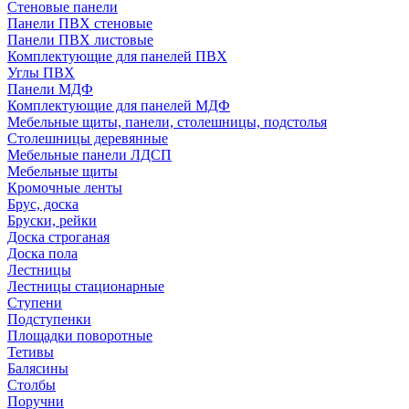
Стеновые панели
Панели ПВХ стеновые
Панели ПВХ листовые
Комплектующие для панелей ПВХ
Углы ПВХ
Панели МДФ
Комплектующие для панелей МДФ
Мебельные щиты, панели, столешницы, подстолья
Столешницы деревянные
Мебельные панели ЛДСП
Мебельные щиты
Кромочные ленты
Брус, доска
Бруски, рейки
Доска строганая
Доска пола
Лестницы
Лестницы стационарные
Ступени
Подступенки
Площадки поворотные
Тетивы
Балясины
Столбы
Поручни