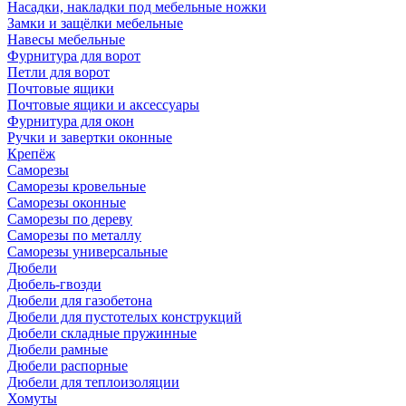
Насадки, накладки под мебельные ножки
Замки и защёлки мебельные
Навесы мебельные
Фурнитура для ворот
Петли для ворот
Почтовые ящики
Почтовые ящики и аксессуары
Фурнитура для окон
Ручки и завертки оконные
Крепёж
Саморезы
Саморезы кровельные
Саморезы оконные
Саморезы по дереву
Саморезы по металлу
Саморезы универсальные
Дюбели
Дюбель-гвозди
Дюбели для газобетона
Дюбели для пустотелых конструкций
Дюбели складные пружинные
Дюбели рамные
Дюбели распорные
Дюбели для теплоизоляции
Хомуты