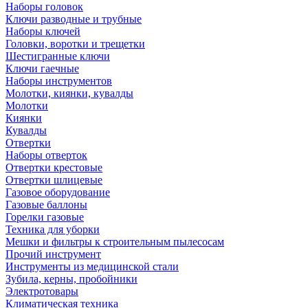
Наборы головок
Ключи разводные и трубные
Наборы ключей
Головки, воротки и трещетки
Шестигранные ключи
Ключи гаечные
Наборы инструментов
Молотки, киянки, кувалды
Молотки
Киянки
Кувалды
Отвертки
Наборы отверток
Отвертки крестовые
Отвертки шлицевые
Газовое оборудование
Газовые баллоны
Горелки газовые
Техника для уборки
Мешки и фильтры к строительным пылесосам
Прочий инструмент
Инструменты из медицинской стали
Зубила, керны, пробойники
Электротовары
Климатическая техника