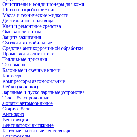
Очистители и кондиционеры для кожи
Щетки и скребки зимние
Масла и технические жидкости
Дистиллированная вода
Клеи и ремонтные средства
Омыватели стекла
Защита зажигания
Смазки автомобильные
Средства антикоррозийной обработки
Промывки и очистители
Топливные присадки
Техпомощь
Балонные и свечные ключи
Канистры
Компрессоры автомобильные
Лейки (воронки)
Зарядные и пуско-зарядные устройства
Тросы буксировочные
Лопаты автомобильные
Старт-кабели
Антифриз
Вентиляция
Вентиляторы вытяжные
Бытовые вытяжные вентиляторы
Воздуховоды