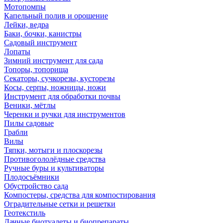
Мотопомпы
Капельный полив и орошение
Лейки, ведра
Баки, бочки, канистры
Садовый инструмент
Лопаты
Зимний инструмент для сада
Топоры, топорища
Секаторы, сучкорезы, кусторезы
Косы, серпы, ножницы, ножи
Инструмент для обработки почвы
Веники, мётлы
Черенки и ручки для инструментов
Пилы садовые
Грабли
Вилы
Тяпки, мотыги и плоскорезы
Противогололёдные средства
Ручные буры и культиваторы
Плодосъёмники
Обустройство сада
Компостеры, средства для компостирования
Оградительные сетки и решетки
Геотекстиль
Дачные биотуалеты и биопрепараты