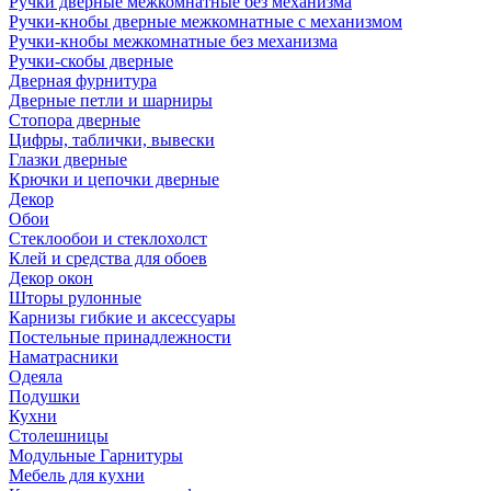
Ручки дверные межкомнатные без механизма
Ручки-кнобы дверные межкомнатные с механизмом
Ручки-кнобы межкомнатные без механизма
Ручки-скобы дверные
Дверная фурнитура
Дверные петли и шарниры
Стопора дверные
Цифры, таблички, вывески
Глазки дверные
Крючки и цепочки дверные
Декор
Обои
Стеклообои и стеклохолст
Клей и средства для обоев
Декор окон
Шторы рулонные
Карнизы гибкие и аксессуары
Постельные принадлежности
Наматрасники
Одеяла
Подушки
Кухни
Столешницы
Модульные Гарнитуры
Мебель для кухни