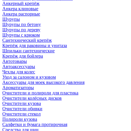
Анкерный крепёж
Анкера клиновые
Анкера распорные
Шурупы
Шурупы по бетону
Шурупы по дереву
Шурупы с крюком
Сантехнический крепёж
Крепёж для раковины и унитаза
Шпильки сантехнические
Крепёж для бойлера
Автотовары
Автоаксессуары
Чехлы для колес
Уход за салоном и кузовом
Аксессуары для моек высокого давления
Ароматизаторы
Очистители и полироли для пластика
Очистители колёсных дисков
Очистители кузова
Очистители обивки
Очистители стекол
Полироли кузова
Салфетки и бумага протирочная
Средства для шин