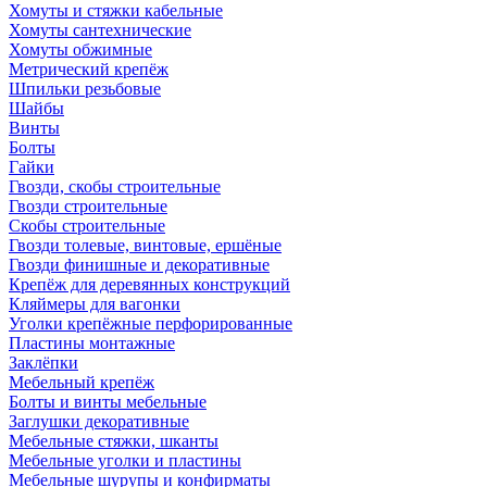
Хомуты и стяжки кабельные
Хомуты сантехнические
Хомуты обжимные
Метрический крепёж
Шпильки резьбовые
Шайбы
Винты
Болты
Гайки
Гвозди, скобы строительные
Гвозди строительные
Скобы строительные
Гвозди толевые, винтовые, ершёные
Гвозди финишные и декоративные
Крепёж для деревянных конструкций
Кляймеры для вагонки
Уголки крепёжные перфорированные
Пластины монтажные
Заклёпки
Мебельный крепёж
Болты и винты мебельные
Заглушки декоративные
Мебельные стяжки, шканты
Мебельные уголки и пластины
Мебельные шурупы и конфирматы