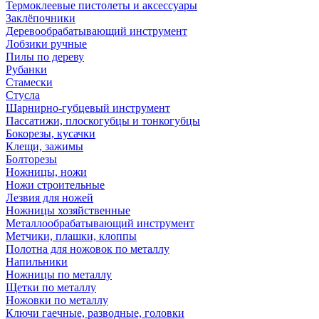
Термоклеевые пистолеты и аксессуары
Заклёпочники
Деревообрабатывающий инструмент
Лобзики ручные
Пилы по дереву
Рубанки
Стамески
Стусла
Шарнирно-губцевый инструмент
Пассатижи, плоскогубцы и тонкогубцы
Бокорезы, кусачки
Клещи, зажимы
Болторезы
Ножницы, ножи
Ножи строительные
Лезвия для ножей
Ножницы хозяйственные
Металлообрабатывающий инструмент
Метчики, плашки, клоппы
Полотна для ножовок по металлу
Напильники
Ножницы по металлу
Щетки по металлу
Ножовки по металлу
Ключи гаечные, разводные, головки