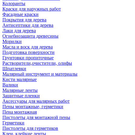
Колоранты
Краски для наружных работ
Фасадные краски
Покрытия для дерева
Антисептики для дерева
Лаки для дерева
Огнебиозащита древесины
Морилки
Масла и воск для дерева
Подготовка поверхности
Грунтовки пропиточные
Растворители,очистители, олифы
Шпатлевки
Малярный инструмент и материалы
Кисти малярные
Валики
Малярные ленты
Защитные пленки
Аксессуары для малярных работ
Пены монтажные, герметики
Пена монтажная
Пистолеты для монтажной пены
Герметики
Пистолеты для герметиков
Клеи, клейкие ленты