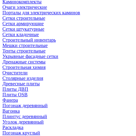
Каминокомплекты
Очаги электрические
Порталы для электрических каминов
Сетки строительные
Сетки армирующие
Сетки штукатурные
Сетки кладочные
Строительный инвентарь
Мешки строительные
Тенты строительные
Укрывные фасадные сетки
Дренажные системы
Строительная химия
Очистители
Столярные изделия
Древесные плиты
Плиты ДВП
Плиты OSB
Фанера
Погонаж деревянный
Вагонка
Плинтус деревянный
Уголок деревянный
Раскладка
Погонаж круглый