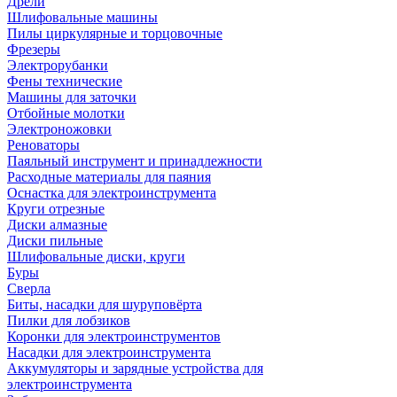
Дрели
Шлифовальные машины
Пилы циркулярные и торцовочные
Фрезеры
Электрорубанки
Фены технические
Машины для заточки
Отбойные молотки
Электроножовки
Реноваторы
Паяльный инструмент и принадлежности
Расходные материалы для паяния
Оснастка для электроинструмента
Круги отрезные
Диски алмазные
Диски пильные
Шлифовальные диски, круги
Буры
Сверла
Биты, насадки для шуруповёрта
Пилки для лобзиков
Коронки для электроинструментов
Насадки для электроинструмента
Аккумуляторы и зарядные устройства для
электроинструмента