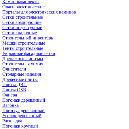
Каминокомплекты
Очаги электрические
Порталы для электрических каминов
Сетки строительные
Сетки армирующие
Сетки штукатурные
Сетки кладочные
Строительный инвентарь
Мешки строительные
Тенты строительные
Укрывные фасадные сетки
Дренажные системы
Строительная химия
Очистители
Столярные изделия
Древесные плиты
Плиты ДВП
Плиты OSB
Фанера
Погонаж деревянный
Вагонка
Плинтус деревянный
Уголок деревянный
Раскладка
Погонаж круглый