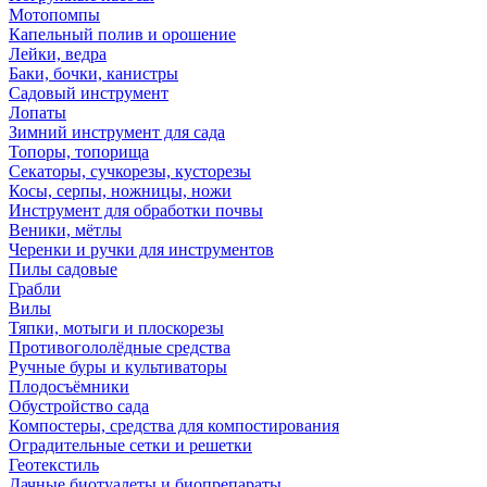
Мотопомпы
Капельный полив и орошение
Лейки, ведра
Баки, бочки, канистры
Садовый инструмент
Лопаты
Зимний инструмент для сада
Топоры, топорища
Секаторы, сучкорезы, кусторезы
Косы, серпы, ножницы, ножи
Инструмент для обработки почвы
Веники, мётлы
Черенки и ручки для инструментов
Пилы садовые
Грабли
Вилы
Тяпки, мотыги и плоскорезы
Противогололёдные средства
Ручные буры и культиваторы
Плодосъёмники
Обустройство сада
Компостеры, средства для компостирования
Оградительные сетки и решетки
Геотекстиль
Дачные биотуалеты и биопрепараты