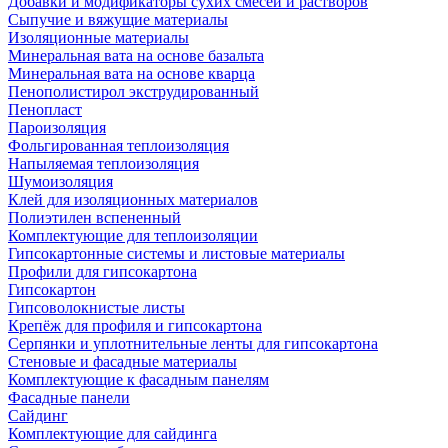
Добавки и модификаторы сухих смесей и растворов
Сыпучие и вяжущие материалы
Изоляционные материалы
Минеральная вата на основе базальта
Минеральная вата на основе кварца
Пенополистирол экструдированный
Пенопласт
Пароизоляция
Фольгированная теплоизоляция
Напыляемая теплоизоляция
Шумоизоляция
Клей для изоляционных материалов
Полиэтилен вспененный
Комплектующие для теплоизоляции
Гипсокартонные системы и листовые материалы
Профили для гипсокартона
Гипсокартон
Гипсоволокнистые листы
Крепёж для профиля и гипсокартона
Серпянки и уплотнительные ленты для гипсокартона
Стеновые и фасадные материалы
Комплектующие к фасадным панелям
Фасадные панели
Сайдинг
Комплектующие для сайдинга