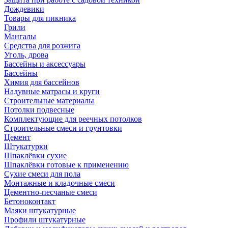
Дождевики
Товары для пикника
Грили
Мангалы
Средства для розжига
Уголь, дрова
Бассейны и аксессуары
Бассейны
Химия для бассейнов
Надувные матрасы и круги
Строительные материалы
Потолки подвесные
Комплектующие для реечных потолков
Строительные смеси и грунтовки
Цемент
Штукатурки
Шпаклёвки сухие
Шпаклёвки готовые к применению
Сухие смеси для пола
Монтажные и кладочные смеси
Цементно-песчаные смеси
Бетоноконтакт
Маяки штукатурные
Профили штукатурные