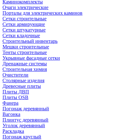
Каминокомплекты
Очаги электрические
Порталы для электрических каминов
Сетки строительные
Сетки армирующие
Сетки штукатурные
Сетки кладочные
Строительный инвентарь
Мешки строительные
Тенты строительные
Укрывные фасадные сетки
Дренажные системы
Строительная химия
Очистители
Столярные изделия
Древесные плиты
Плиты ДВП
Плиты OSB
Фанера
Погонаж деревянный
Вагонка
Плинтус деревянный
Уголок деревянный
Раскладка
Погонаж круглый