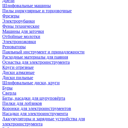
Дрели
Шлифовальные машины
Пилы циркулярные и торцовочные
Фрезеры
Электрорубанки
Фены технические
Машины для заточки
Отбойные молотки
Электроножовки
Реноваторы
Паяльный инструмент и принадлежности
Расходные материалы для паяния
Оснастка для электроинструмента
Круги отрезные
Диски алмазные
Диски пильные
Шлифовальные диски, круги
Буры
Сверла
Биты, насадки для шуруповёрта
Пилки для лобзиков
Коронки для электроинструментов
Насадки для электроинструмента
Аккумуляторы и зарядные устройства для
электроинструмента