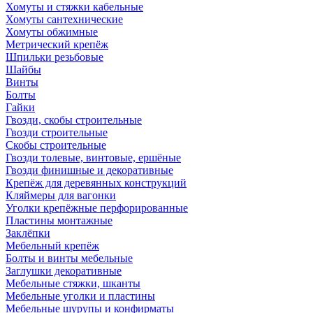
Хомуты и стяжки кабельные
Хомуты сантехнические
Хомуты обжимные
Метрический крепёж
Шпильки резьбовые
Шайбы
Винты
Болты
Гайки
Гвозди, скобы строительные
Гвозди строительные
Скобы строительные
Гвозди толевые, винтовые, ершёные
Гвозди финишные и декоративные
Крепёж для деревянных конструкций
Кляймеры для вагонки
Уголки крепёжные перфорированные
Пластины монтажные
Заклёпки
Мебельный крепёж
Болты и винты мебельные
Заглушки декоративные
Мебельные стяжки, шканты
Мебельные уголки и пластины
Мебельные шурупы и конфирматы