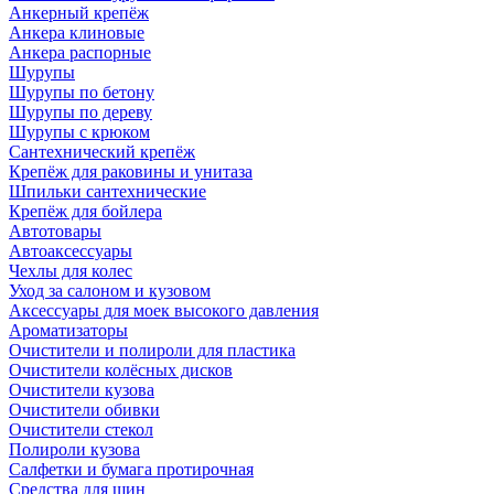
Анкерный крепёж
Анкера клиновые
Анкера распорные
Шурупы
Шурупы по бетону
Шурупы по дереву
Шурупы с крюком
Сантехнический крепёж
Крепёж для раковины и унитаза
Шпильки сантехнические
Крепёж для бойлера
Автотовары
Автоаксессуары
Чехлы для колес
Уход за салоном и кузовом
Аксессуары для моек высокого давления
Ароматизаторы
Очистители и полироли для пластика
Очистители колёсных дисков
Очистители кузова
Очистители обивки
Очистители стекол
Полироли кузова
Салфетки и бумага протирочная
Средства для шин