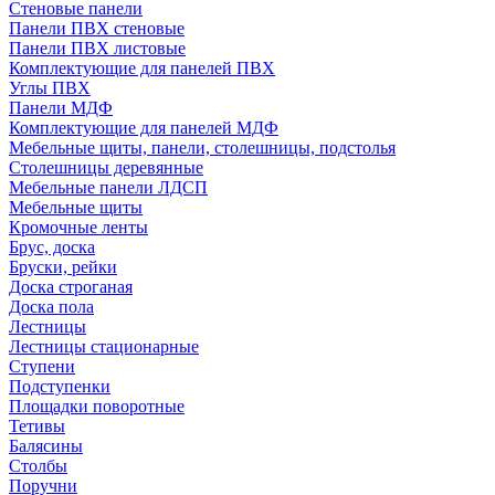
Стеновые панели
Панели ПВХ стеновые
Панели ПВХ листовые
Комплектующие для панелей ПВХ
Углы ПВХ
Панели МДФ
Комплектующие для панелей МДФ
Мебельные щиты, панели, столешницы, подстолья
Столешницы деревянные
Мебельные панели ЛДСП
Мебельные щиты
Кромочные ленты
Брус, доска
Бруски, рейки
Доска строганая
Доска пола
Лестницы
Лестницы стационарные
Ступени
Подступенки
Площадки поворотные
Тетивы
Балясины
Столбы
Поручни