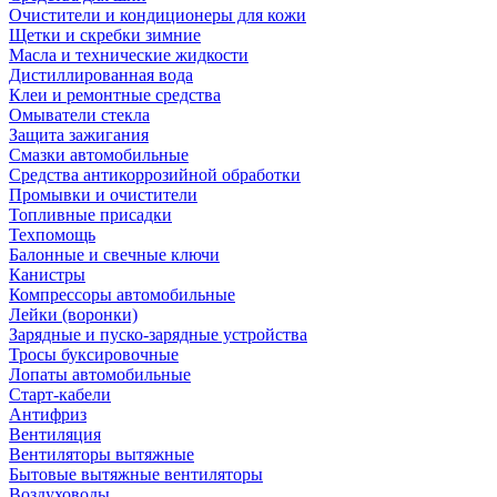
Очистители и кондиционеры для кожи
Щетки и скребки зимние
Масла и технические жидкости
Дистиллированная вода
Клеи и ремонтные средства
Омыватели стекла
Защита зажигания
Смазки автомобильные
Средства антикоррозийной обработки
Промывки и очистители
Топливные присадки
Техпомощь
Балонные и свечные ключи
Канистры
Компрессоры автомобильные
Лейки (воронки)
Зарядные и пуско-зарядные устройства
Тросы буксировочные
Лопаты автомобильные
Старт-кабели
Антифриз
Вентиляция
Вентиляторы вытяжные
Бытовые вытяжные вентиляторы
Воздуховоды