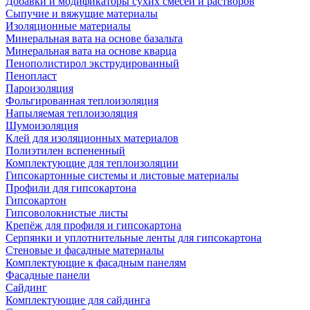
Добавки и модификаторы сухих смесей и растворов
Сыпучие и вяжущие материалы
Изоляционные материалы
Минеральная вата на основе базальта
Минеральная вата на основе кварца
Пенополистирол экструдированный
Пенопласт
Пароизоляция
Фольгированная теплоизоляция
Напыляемая теплоизоляция
Шумоизоляция
Клей для изоляционных материалов
Полиэтилен вспененный
Комплектующие для теплоизоляции
Гипсокартонные системы и листовые материалы
Профили для гипсокартона
Гипсокартон
Гипсоволокнистые листы
Крепёж для профиля и гипсокартона
Серпянки и уплотнительные ленты для гипсокартона
Стеновые и фасадные материалы
Комплектующие к фасадным панелям
Фасадные панели
Сайдинг
Комплектующие для сайдинга