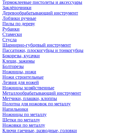
Термоклеевые пистолеты и аксессуары
Заклёпочники
Деревообрабатывающий инструмент
Лобзики ручные
Пилы по дереву
Рубанки
Стамески
Стусла
Шарнирно-губцевый инструмент
Пассатижи, плоскогубцы и тонкогубцы
Бокорезы, кусачки
Клещи, зажимы
Болторезы
Ножницы, ножи
Ножи строительные
Лезвия для ножей
Ножницы хозяйственные
Металлообрабатывающий инструмент
Метчики, плашки, клоппы
Полотна для ножовок по металлу
Напильники
Ножницы по металлу
Щетки по металлу
Ножовки по металлу
Ключи гаечные, разводные, головки