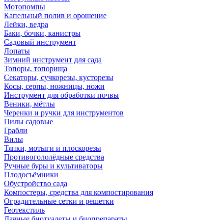
Мотопомпы
Капельный полив и орошение
Лейки, ведра
Баки, бочки, канистры
Садовый инструмент
Лопаты
Зимний инструмент для сада
Топоры, топорища
Секаторы, сучкорезы, кусторезы
Косы, серпы, ножницы, ножи
Инструмент для обработки почвы
Веники, мётлы
Черенки и ручки для инструментов
Пилы садовые
Грабли
Вилы
Тяпки, мотыги и плоскорезы
Противогололёдные средства
Ручные буры и культиваторы
Плодосъёмники
Обустройство сада
Компостеры, средства для компостирования
Оградительные сетки и решетки
Геотекстиль
Дачные биотуалеты и биопрепараты