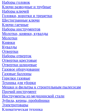
Наборы головок
Ключи разводные и трубные
Наборы ключей
Головки, воротки и трещетки
Шестигранные ключи
Ключи гаечные
Наборы инструментов
Молотки, киянки, кувалды
Молотки
Киянки
Кувалды
Отвертки
Наборы отверток
Отвертки крестовые
Отвертки шлицевые
Газовое оборудование
Газовые баллоны
Горелки газовые
Техника для уборки
Мешки и фильтры к строительным пылесосам
Прочий инструмент
Инструменты из медицинской стали
Зубила, керны, пробойники
Электротовары
Климатическая техника