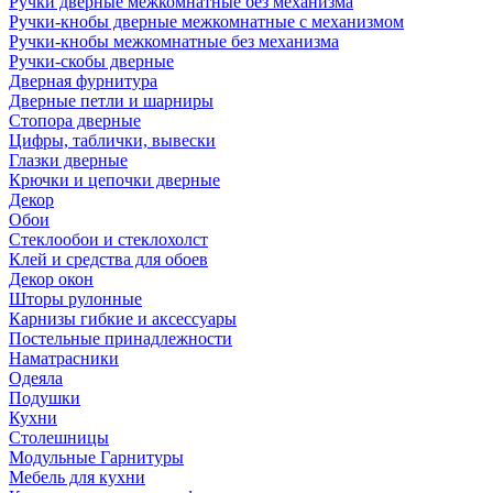
Ручки дверные межкомнатные без механизма
Ручки-кнобы дверные межкомнатные с механизмом
Ручки-кнобы межкомнатные без механизма
Ручки-скобы дверные
Дверная фурнитура
Дверные петли и шарниры
Стопора дверные
Цифры, таблички, вывески
Глазки дверные
Крючки и цепочки дверные
Декор
Обои
Стеклообои и стеклохолст
Клей и средства для обоев
Декор окон
Шторы рулонные
Карнизы гибкие и аксессуары
Постельные принадлежности
Наматрасники
Одеяла
Подушки
Кухни
Столешницы
Модульные Гарнитуры
Мебель для кухни