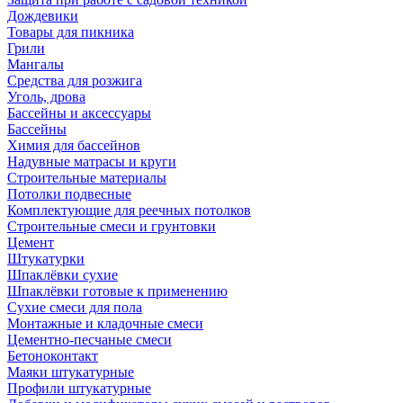
Дождевики
Товары для пикника
Грили
Мангалы
Средства для розжига
Уголь, дрова
Бассейны и аксессуары
Бассейны
Химия для бассейнов
Надувные матрасы и круги
Строительные материалы
Потолки подвесные
Комплектующие для реечных потолков
Строительные смеси и грунтовки
Цемент
Штукатурки
Шпаклёвки сухие
Шпаклёвки готовые к применению
Сухие смеси для пола
Монтажные и кладочные смеси
Цементно-песчаные смеси
Бетоноконтакт
Маяки штукатурные
Профили штукатурные