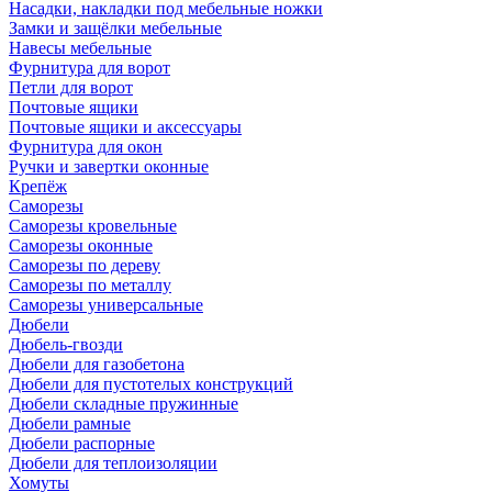
Насадки, накладки под мебельные ножки
Замки и защёлки мебельные
Навесы мебельные
Фурнитура для ворот
Петли для ворот
Почтовые ящики
Почтовые ящики и аксессуары
Фурнитура для окон
Ручки и завертки оконные
Крепёж
Саморезы
Саморезы кровельные
Саморезы оконные
Саморезы по дереву
Саморезы по металлу
Саморезы универсальные
Дюбели
Дюбель-гвозди
Дюбели для газобетона
Дюбели для пустотелых конструкций
Дюбели складные пружинные
Дюбели рамные
Дюбели распорные
Дюбели для теплоизоляции
Хомуты