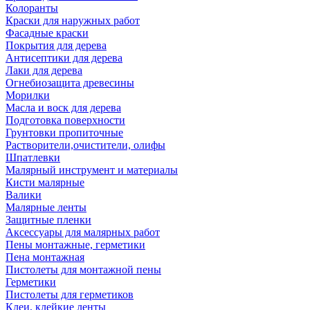
Колоранты
Краски для наружных работ
Фасадные краски
Покрытия для дерева
Антисептики для дерева
Лаки для дерева
Огнебиозащита древесины
Морилки
Масла и воск для дерева
Подготовка поверхности
Грунтовки пропиточные
Растворители,очистители, олифы
Шпатлевки
Малярный инструмент и материалы
Кисти малярные
Валики
Малярные ленты
Защитные пленки
Аксессуары для малярных работ
Пены монтажные, герметики
Пена монтажная
Пистолеты для монтажной пены
Герметики
Пистолеты для герметиков
Клеи, клейкие ленты