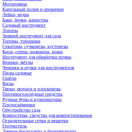
Мотопомпы
Капельный полив и орошение
Лейки, ведра
Баки, бочки, канистры
Садовый инструмент
Лопаты
Зимний инструмент для сада
Топоры, топорища
Секаторы, сучкорезы, кусторезы
Косы, серпы, ножницы, ножи
Инструмент для обработки почвы
Веники, мётлы
Черенки и ручки для инструментов
Пилы садовые
Грабли
Вилы
Тяпки, мотыги и плоскорезы
Противогололёдные средства
Ручные буры и культиваторы
Плодосъёмники
Обустройство сада
Компостеры, средства для компостирования
Оградительные сетки и решетки
Геотекстиль
Дачные биотуалеты и биопрепараты