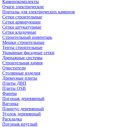
Каминокомплекты
Очаги электрические
Порталы для электрических каминов
Сетки строительные
Сетки армирующие
Сетки штукатурные
Сетки кладочные
Строительный инвентарь
Мешки строительные
Тенты строительные
Укрывные фасадные сетки
Дренажные системы
Строительная химия
Очистители
Столярные изделия
Древесные плиты
Плиты ДВП
Плиты OSB
Фанера
Погонаж деревянный
Вагонка
Плинтус деревянный
Уголок деревянный
Раскладка
Погонаж круглый