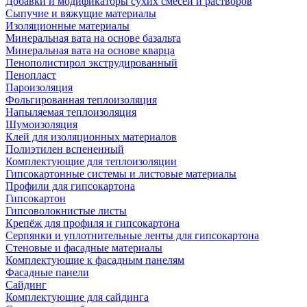
Добавки и модификаторы сухих смесей и растворов
Сыпучие и вяжущие материалы
Изоляционные материалы
Минеральная вата на основе базальта
Минеральная вата на основе кварца
Пенополистирол экструдированный
Пенопласт
Пароизоляция
Фольгированная теплоизоляция
Напыляемая теплоизоляция
Шумоизоляция
Клей для изоляционных материалов
Полиэтилен вспененный
Комплектующие для теплоизоляции
Гипсокартонные системы и листовые материалы
Профили для гипсокартона
Гипсокартон
Гипсоволокнистые листы
Крепёж для профиля и гипсокартона
Серпянки и уплотнительные ленты для гипсокартона
Стеновые и фасадные материалы
Комплектующие к фасадным панелям
Фасадные панели
Сайдинг
Комплектующие для сайдинга