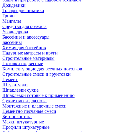
Дождевики
Товары для пикника
Грили
Мангалы
Средства для розжига
Уголь, дрова
Бассейны и аксессуары
Бассейны
Химия для бассейнов
Надувные матрасы и круги
Строительные материалы
Потолки подвесные
Комплектующие для реечных потолков
Строительные смеси и грунтовки
Цемент
Штукатурки
Шпаклёвки сухие
Шпаклёвки готовые к применению
Сухие смеси для пола
Монтажные и кладочные смеси
Цементно-песчаные смеси
Бетоноконтакт
Маяки штукатурные
Профили штукатурные