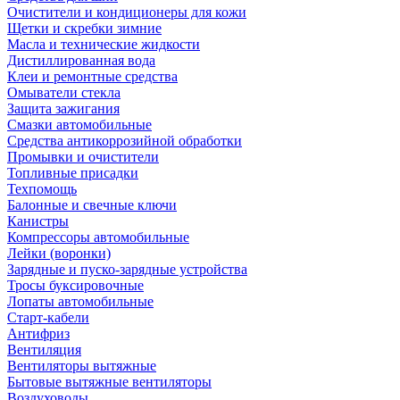
Очистители и кондиционеры для кожи
Щетки и скребки зимние
Масла и технические жидкости
Дистиллированная вода
Клеи и ремонтные средства
Омыватели стекла
Защита зажигания
Смазки автомобильные
Средства антикоррозийной обработки
Промывки и очистители
Топливные присадки
Техпомощь
Балонные и свечные ключи
Канистры
Компрессоры автомобильные
Лейки (воронки)
Зарядные и пуско-зарядные устройства
Тросы буксировочные
Лопаты автомобильные
Старт-кабели
Антифриз
Вентиляция
Вентиляторы вытяжные
Бытовые вытяжные вентиляторы
Воздуховоды