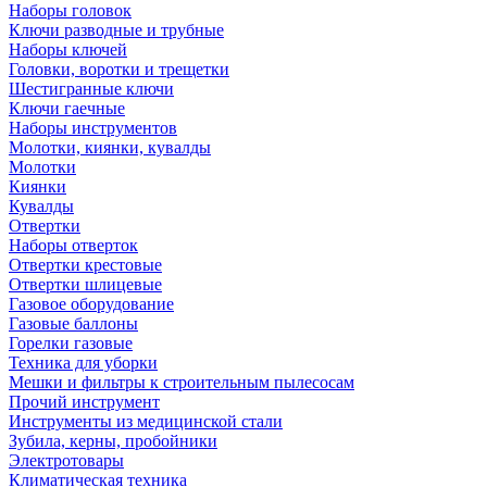
Наборы головок
Ключи разводные и трубные
Наборы ключей
Головки, воротки и трещетки
Шестигранные ключи
Ключи гаечные
Наборы инструментов
Молотки, киянки, кувалды
Молотки
Киянки
Кувалды
Отвертки
Наборы отверток
Отвертки крестовые
Отвертки шлицевые
Газовое оборудование
Газовые баллоны
Горелки газовые
Техника для уборки
Мешки и фильтры к строительным пылесосам
Прочий инструмент
Инструменты из медицинской стали
Зубила, керны, пробойники
Электротовары
Климатическая техника