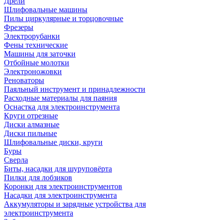
Дрели
Шлифовальные машины
Пилы циркулярные и торцовочные
Фрезеры
Электрорубанки
Фены технические
Машины для заточки
Отбойные молотки
Электроножовки
Реноваторы
Паяльный инструмент и принадлежности
Расходные материалы для паяния
Оснастка для электроинструмента
Круги отрезные
Диски алмазные
Диски пильные
Шлифовальные диски, круги
Буры
Сверла
Биты, насадки для шуруповёрта
Пилки для лобзиков
Коронки для электроинструментов
Насадки для электроинструмента
Аккумуляторы и зарядные устройства для
электроинструмента