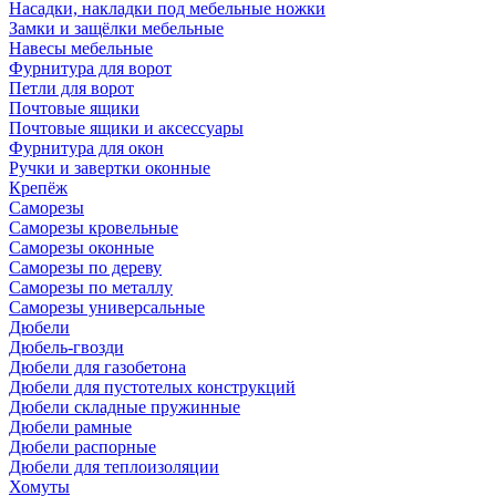
Насадки, накладки под мебельные ножки
Замки и защёлки мебельные
Навесы мебельные
Фурнитура для ворот
Петли для ворот
Почтовые ящики
Почтовые ящики и аксессуары
Фурнитура для окон
Ручки и завертки оконные
Крепёж
Саморезы
Саморезы кровельные
Саморезы оконные
Саморезы по дереву
Саморезы по металлу
Саморезы универсальные
Дюбели
Дюбель-гвозди
Дюбели для газобетона
Дюбели для пустотелых конструкций
Дюбели складные пружинные
Дюбели рамные
Дюбели распорные
Дюбели для теплоизоляции
Хомуты