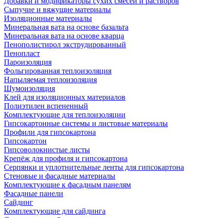
Добавки и модификаторы сухих смесей и растворов
Сыпучие и вяжущие материалы
Изоляционные материалы
Минеральная вата на основе базальта
Минеральная вата на основе кварца
Пенополистирол экструдированный
Пенопласт
Пароизоляция
Фольгированная теплоизоляция
Напыляемая теплоизоляция
Шумоизоляция
Клей для изоляционных материалов
Полиэтилен вспененный
Комплектующие для теплоизоляции
Гипсокартонные системы и листовые материалы
Профили для гипсокартона
Гипсокартон
Гипсоволокнистые листы
Крепёж для профиля и гипсокартона
Серпянки и уплотнительные ленты для гипсокартона
Стеновые и фасадные материалы
Комплектующие к фасадным панелям
Фасадные панели
Сайдинг
Комплектующие для сайдинга