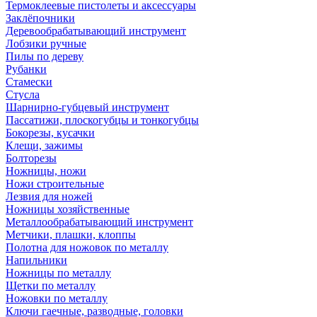
Термоклеевые пистолеты и аксессуары
Заклёпочники
Деревообрабатывающий инструмент
Лобзики ручные
Пилы по дереву
Рубанки
Стамески
Стусла
Шарнирно-губцевый инструмент
Пассатижи, плоскогубцы и тонкогубцы
Бокорезы, кусачки
Клещи, зажимы
Болторезы
Ножницы, ножи
Ножи строительные
Лезвия для ножей
Ножницы хозяйственные
Металлообрабатывающий инструмент
Метчики, плашки, клоппы
Полотна для ножовок по металлу
Напильники
Ножницы по металлу
Щетки по металлу
Ножовки по металлу
Ключи гаечные, разводные, головки