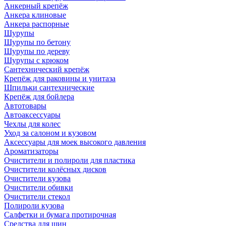
Анкерный крепёж
Анкера клиновые
Анкера распорные
Шурупы
Шурупы по бетону
Шурупы по дереву
Шурупы с крюком
Сантехнический крепёж
Крепёж для раковины и унитаза
Шпильки сантехнические
Крепёж для бойлера
Автотовары
Автоаксессуары
Чехлы для колес
Уход за салоном и кузовом
Аксессуары для моек высокого давления
Ароматизаторы
Очистители и полироли для пластика
Очистители колёсных дисков
Очистители кузова
Очистители обивки
Очистители стекол
Полироли кузова
Салфетки и бумага протирочная
Средства для шин