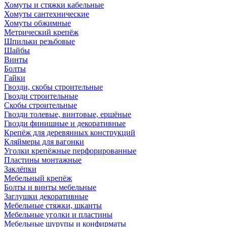
Хомуты и стяжки кабельные
Хомуты сантехнические
Хомуты обжимные
Метрический крепёж
Шпильки резьбовые
Шайбы
Винты
Болты
Гайки
Гвозди, скобы строительные
Гвозди строительные
Скобы строительные
Гвозди толевые, винтовые, ершёные
Гвозди финишные и декоративные
Крепёж для деревянных конструкций
Кляймеры для вагонки
Уголки крепёжные перфорированные
Пластины монтажные
Заклёпки
Мебельный крепёж
Болты и винты мебельные
Заглушки декоративные
Мебельные стяжки, шканты
Мебельные уголки и пластины
Мебельные шурупы и конфирматы