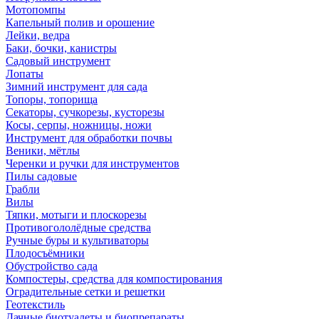
Мотопомпы
Капельный полив и орошение
Лейки, ведра
Баки, бочки, канистры
Садовый инструмент
Лопаты
Зимний инструмент для сада
Топоры, топорища
Секаторы, сучкорезы, кусторезы
Косы, серпы, ножницы, ножи
Инструмент для обработки почвы
Веники, мётлы
Черенки и ручки для инструментов
Пилы садовые
Грабли
Вилы
Тяпки, мотыги и плоскорезы
Противогололёдные средства
Ручные буры и культиваторы
Плодосъёмники
Обустройство сада
Компостеры, средства для компостирования
Оградительные сетки и решетки
Геотекстиль
Дачные биотуалеты и биопрепараты