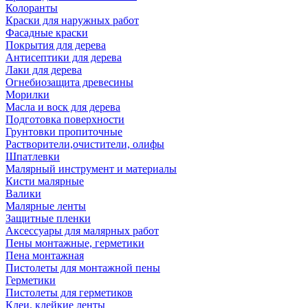
Колоранты
Краски для наружных работ
Фасадные краски
Покрытия для дерева
Антисептики для дерева
Лаки для дерева
Огнебиозащита древесины
Морилки
Масла и воск для дерева
Подготовка поверхности
Грунтовки пропиточные
Растворители,очистители, олифы
Шпатлевки
Малярный инструмент и материалы
Кисти малярные
Валики
Малярные ленты
Защитные пленки
Аксессуары для малярных работ
Пены монтажные, герметики
Пена монтажная
Пистолеты для монтажной пены
Герметики
Пистолеты для герметиков
Клеи, клейкие ленты