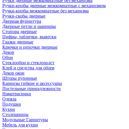
Ручки дверные межкомнатные без механизма
Ручки-кнобы дверные межкомнатные с механизмом
Ручки-кнобы межкомнатные без механизма
Ручки-скобы дверные
Дверная фурнитура
Дверные петли и шарниры
Стопора дверные
Цифры, таблички, вывески
Глазки дверные
Крючки и цепочки дверные
Декор
Обои
Стеклообои и стеклохолст
Клей и средства для обоев
Декор окон
Шторы рулонные
Карнизы гибкие и аксессуары
Постельные принадлежности
Наматрасники
Одеяла
Подушки
Кухни
Столешницы
Модульные Гарнитуры
Мебель для кухни