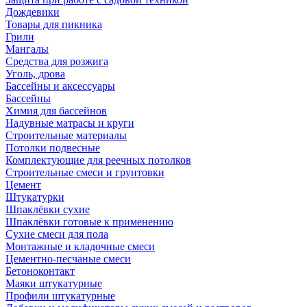
Дождевики
Товары для пикника
Грили
Мангалы
Средства для розжига
Уголь, дрова
Бассейны и аксессуары
Бассейны
Химия для бассейнов
Надувные матрасы и круги
Строительные материалы
Потолки подвесные
Комплектующие для реечных потолков
Строительные смеси и грунтовки
Цемент
Штукатурки
Шпаклёвки сухие
Шпаклёвки готовые к применению
Сухие смеси для пола
Монтажные и кладочные смеси
Цементно-песчаные смеси
Бетоноконтакт
Маяки штукатурные
Профили штукатурные