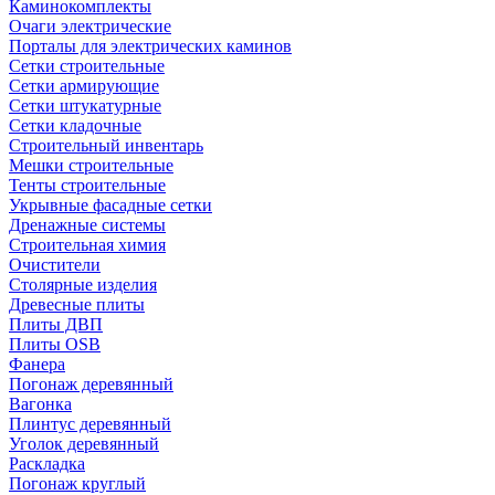
Каминокомплекты
Очаги электрические
Порталы для электрических каминов
Сетки строительные
Сетки армирующие
Сетки штукатурные
Сетки кладочные
Строительный инвентарь
Мешки строительные
Тенты строительные
Укрывные фасадные сетки
Дренажные системы
Строительная химия
Очистители
Столярные изделия
Древесные плиты
Плиты ДВП
Плиты OSB
Фанера
Погонаж деревянный
Вагонка
Плинтус деревянный
Уголок деревянный
Раскладка
Погонаж круглый