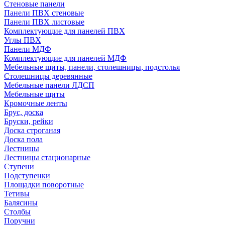
Стеновые панели
Панели ПВХ стеновые
Панели ПВХ листовые
Комплектующие для панелей ПВХ
Углы ПВХ
Панели МДФ
Комплектующие для панелей МДФ
Мебельные щиты, панели, столешницы, подстолья
Столешницы деревянные
Мебельные панели ЛДСП
Мебельные щиты
Кромочные ленты
Брус, доска
Бруски, рейки
Доска строганая
Доска пола
Лестницы
Лестницы стационарные
Ступени
Подступенки
Площадки поворотные
Тетивы
Балясины
Столбы
Поручни