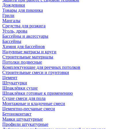
Дождевики
Товары для пикника
Грили
Мангалы
Средства для розжига
Уголь, дрова
Бассейны и аксессуары
Бассейны
Химия для бассейнов
Надувные матрасы и круги
Строительные материалы
Потолки подвесные
Комплектующие для реечных потолков
Строительные смеси и грунтовки
Цемент
Штукатурки
Шпаклёвки сухие
Шпаклёвки готовые к применению
Сухие смеси для пола
Монтажные и кладочные смеси
Цементно-песчаные смеси
Бетоноконтакт
Маяки штукатурные
Профили штукатурные