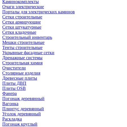
Каминокомплекты
Очаги электрические
Порталы для электрических каминов
Сетки строительные
Сетки армирующие
Сетки штукатурные
Сетки кладочные
Строительный инвентарь
Мешки строительные
Тенты строительные
Укрывные фасадные сетки
Дренажные системы
Строительная химия
Очистители
Столярные изделия
Древесные плиты
Плиты ДВП
Плиты OSB
Фанера
Погонаж деревянный
Вагонка
Плинтус деревянный
Уголок деревянный
Раскладка
Погонаж круглый