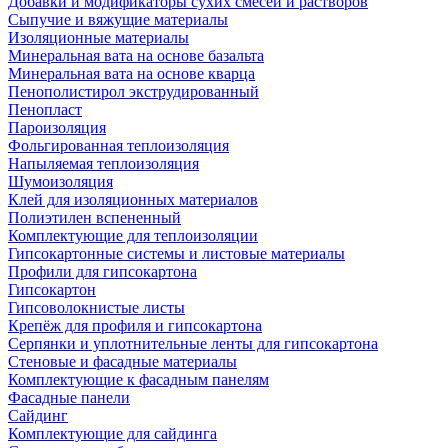
Добавки и модификаторы сухих смесей и растворов
Сыпучие и вяжущие материалы
Изоляционные материалы
Минеральная вата на основе базальта
Минеральная вата на основе кварца
Пенополистирол экструдированный
Пенопласт
Пароизоляция
Фольгированная теплоизоляция
Напыляемая теплоизоляция
Шумоизоляция
Клей для изоляционных материалов
Полиэтилен вспененный
Комплектующие для теплоизоляции
Гипсокартонные системы и листовые материалы
Профили для гипсокартона
Гипсокартон
Гипсоволокнистые листы
Крепёж для профиля и гипсокартона
Серпянки и уплотнительные ленты для гипсокартона
Стеновые и фасадные материалы
Комплектующие к фасадным панелям
Фасадные панели
Сайдинг
Комплектующие для сайдинга