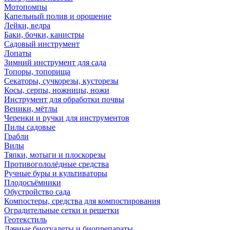
Мотопомпы
Капельный полив и орошение
Лейки, ведра
Баки, бочки, канистры
Садовый инструмент
Лопаты
Зимний инструмент для сада
Топоры, топорища
Секаторы, сучкорезы, кусторезы
Косы, серпы, ножницы, ножи
Инструмент для обработки почвы
Веники, мётлы
Черенки и ручки для инструментов
Пилы садовые
Грабли
Вилы
Тяпки, мотыги и плоскорезы
Противогололёдные средства
Ручные буры и культиваторы
Плодосъёмники
Обустройство сада
Компостеры, средства для компостирования
Оградительные сетки и решетки
Геотекстиль
Дачные биотуалеты и биопрепараты