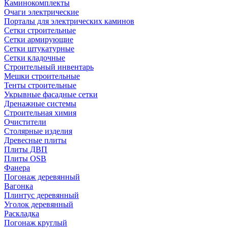
Каминокомплекты
Очаги электрические
Порталы для электрических каминов
Сетки строительные
Сетки армирующие
Сетки штукатурные
Сетки кладочные
Строительный инвентарь
Мешки строительные
Тенты строительные
Укрывные фасадные сетки
Дренажные системы
Строительная химия
Очистители
Столярные изделия
Древесные плиты
Плиты ДВП
Плиты OSB
Фанера
Погонаж деревянный
Вагонка
Плинтус деревянный
Уголок деревянный
Раскладка
Погонаж круглый