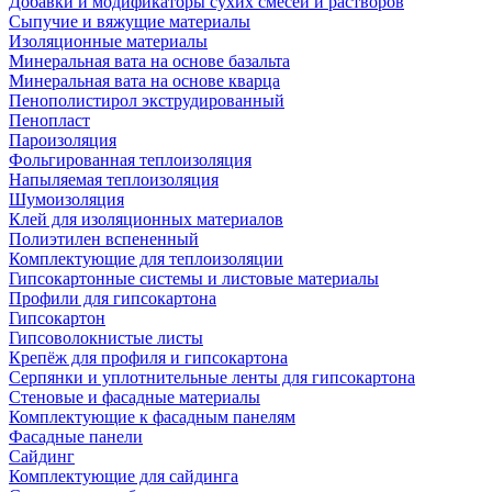
Добавки и модификаторы сухих смесей и растворов
Сыпучие и вяжущие материалы
Изоляционные материалы
Минеральная вата на основе базальта
Минеральная вата на основе кварца
Пенополистирол экструдированный
Пенопласт
Пароизоляция
Фольгированная теплоизоляция
Напыляемая теплоизоляция
Шумоизоляция
Клей для изоляционных материалов
Полиэтилен вспененный
Комплектующие для теплоизоляции
Гипсокартонные системы и листовые материалы
Профили для гипсокартона
Гипсокартон
Гипсоволокнистые листы
Крепёж для профиля и гипсокартона
Серпянки и уплотнительные ленты для гипсокартона
Стеновые и фасадные материалы
Комплектующие к фасадным панелям
Фасадные панели
Сайдинг
Комплектующие для сайдинга