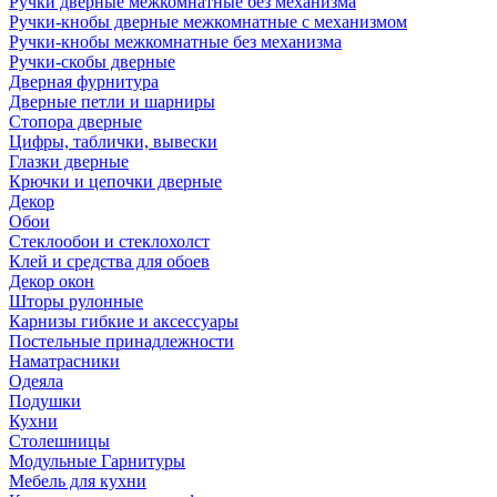
Ручки дверные межкомнатные без механизма
Ручки-кнобы дверные межкомнатные с механизмом
Ручки-кнобы межкомнатные без механизма
Ручки-скобы дверные
Дверная фурнитура
Дверные петли и шарниры
Стопора дверные
Цифры, таблички, вывески
Глазки дверные
Крючки и цепочки дверные
Декор
Обои
Стеклообои и стеклохолст
Клей и средства для обоев
Декор окон
Шторы рулонные
Карнизы гибкие и аксессуары
Постельные принадлежности
Наматрасники
Одеяла
Подушки
Кухни
Столешницы
Модульные Гарнитуры
Мебель для кухни