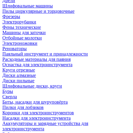
Дрели
Шлифовальные машины
Пилы циркулярные и торцовочные
Фрезеры
Электрорубанки
Фены технические
Машины для заточки
Отбойные молотки
Электроножовки
Реноваторы
Паяльный инструмент и принадлежности
Расходные материалы для паяния
Оснастка для электроинструмента
Круги отрезные
Диски алмазные
Диски пильные
Шлифовальные диски, круги
Буры
Сверла
Биты, насадки для шуруповёрта
Пилки для лобзиков
Коронки для электроинструментов
Насадки для электроинструмента
Аккумуляторы и зарядные устройства для
электроинструмента