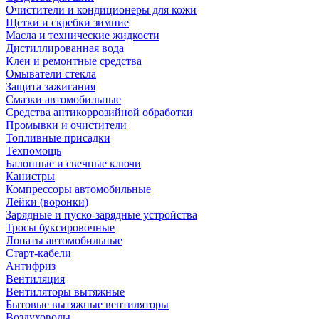
Очистители и кондиционеры для кожи
Щетки и скребки зимние
Масла и технические жидкости
Дистиллированная вода
Клеи и ремонтные средства
Омыватели стекла
Защита зажигания
Смазки автомобильные
Средства антикоррозийной обработки
Промывки и очистители
Топливные присадки
Техпомощь
Балонные и свечные ключи
Канистры
Компрессоры автомобильные
Лейки (воронки)
Зарядные и пуско-зарядные устройства
Тросы буксировочные
Лопаты автомобильные
Старт-кабели
Антифриз
Вентиляция
Вентиляторы вытяжные
Бытовые вытяжные вентиляторы
Воздуховоды