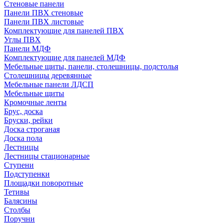
Стеновые панели
Панели ПВХ стеновые
Панели ПВХ листовые
Комплектующие для панелей ПВХ
Углы ПВХ
Панели МДФ
Комплектующие для панелей МДФ
Мебельные щиты, панели, столешницы, подстолья
Столешницы деревянные
Мебельные панели ЛДСП
Мебельные щиты
Кромочные ленты
Брус, доска
Бруски, рейки
Доска строганая
Доска пола
Лестницы
Лестницы стационарные
Ступени
Подступенки
Площадки поворотные
Тетивы
Балясины
Столбы
Поручни