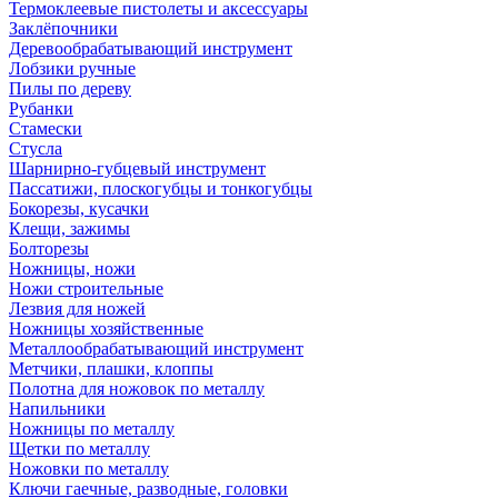
Термоклеевые пистолеты и аксессуары
Заклёпочники
Деревообрабатывающий инструмент
Лобзики ручные
Пилы по дереву
Рубанки
Стамески
Стусла
Шарнирно-губцевый инструмент
Пассатижи, плоскогубцы и тонкогубцы
Бокорезы, кусачки
Клещи, зажимы
Болторезы
Ножницы, ножи
Ножи строительные
Лезвия для ножей
Ножницы хозяйственные
Металлообрабатывающий инструмент
Метчики, плашки, клоппы
Полотна для ножовок по металлу
Напильники
Ножницы по металлу
Щетки по металлу
Ножовки по металлу
Ключи гаечные, разводные, головки