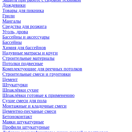
Дождевики
Товары для пикника
Грили
Мангалы
Средства для розжига
Уголь, дрова
Бассейны и аксессуары
Бассейны
Химия для бассейнов
Надувные матрасы и круги
Строительные материалы
Потолки подвесные
Комплектующие для реечных потолков
Строительные смеси и грунтовки
Цемент
Штукатурки
Шпаклёвки сухие
Шпаклёвки готовые к применению
Сухие смеси для пола
Монтажные и кладочные смеси
Цементно-песчаные смеси
Бетоноконтакт
Маяки штукатурные
Профили штукатурные