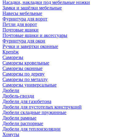
Насадки, накладки под мебельные ножки
Замки и защёлки мебельные
Навесы мебельные
Фурнитура для ворот
Петли для ворот
Почтовые ящики
Почтовые ящики и аксессуары
Фурнитура для окон
Ручки и завертки оконные
Крепёж
Саморезы
Саморезы кровельные
Саморезы оконные
Саморезы по дереву
Саморезы по металлу
Саморезы универсальные
Дюбели
Дюбель-гвозди
Дюбели для газобетона
Дюбели для пустотелых конструкций
Дюбели складные пружинные
Дюбели рамные
Дюбели распорные
Дюбели для теплоизоляции
Хомуты