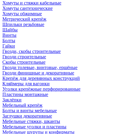
Хомуты и стяжки кабельные
Хомуты сантехнические
Хомуты обжимные
Метрический крепёж
Шпильки резьбовые
Шайбы
Винты
Болты
Гайки
Гвозди, скобы строительные
Гвозди строительные
Скобы строительные
Гвозди толевые, винтовые, ершёные
Гвозди финишные и декоративные
Крепёж для деревянных конструкций
Кляймеры для вагонки
Уголки крепёжные перфорированные
Пластины монтажные
Заклёпки
Мебельный крепёж
Болты и винты мебельные
Заглушки декоративные
Мебельные стяжки, шканты
Мебельные уголки и пластины
Мебельные шурупы и конфирматы