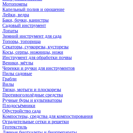
Мотопомпы
Капельный полив и орошение
Лейки, ведра
Баки, бочки, канистры
Садовый инструмент
Лопаты
Зимний инструмент для сада
Топоры, топорища
Секаторы, сучкорезы, кусторезы
Косы, серпы, ножницы, ножи
Инструмент для обработки почвы
Веники, мётлы
Черенки и ручки для инструментов
Пилы садовые
Грабли
Вилы
Тяпки, мотыги и плоскорезы
Противогололёдные средства
Ручные буры и культиваторы
Плодосъёмники
Обустройство сада
Компостеры, средства для компостирования
Оградительные сетки и решетки
Геотекстиль
Дачные биотуалеты и биопрепараты