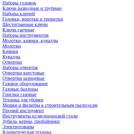
Наборы головок
Ключи разводные и трубные
Наборы ключей
Головки, воротки и трещетки
Шестигранные ключи
Ключи гаечные
Наборы инструментов
Молотки, киянки, кувалды
Молотки
Киянки
Кувалды
Отвертки
Наборы отверток
Отвертки крестовые
Отвертки шлицевые
Газовое оборудование
Газовые баллоны
Горелки газовые
Техника для уборки
Мешки и фильтры к строительным пылесосам
Прочий инструмент
Инструменты из медицинской стали
Зубила, керны, пробойники
Электротовары
Климатическая техника