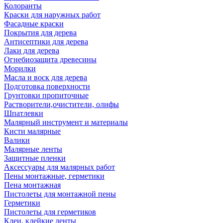
Колоранты
Краски для наружных работ
Фасадные краски
Покрытия для дерева
Антисептики для дерева
Лаки для дерева
Огнебиозащита древесины
Морилки
Масла и воск для дерева
Подготовка поверхности
Грунтовки пропиточные
Растворители,очистители, олифы
Шпатлевки
Малярный инструмент и материалы
Кисти малярные
Валики
Малярные ленты
Защитные пленки
Аксессуары для малярных работ
Пены монтажные, герметики
Пена монтажная
Пистолеты для монтажной пены
Герметики
Пистолеты для герметиков
Клеи, клейкие ленты