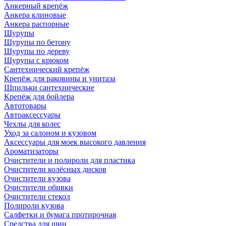
Анкерный крепёж
Анкера клиновые
Анкера распорные
Шурупы
Шурупы по бетону
Шурупы по дереву
Шурупы с крюком
Сантехнический крепёж
Крепёж для раковины и унитаза
Шпильки сантехнические
Крепёж для бойлера
Автотовары
Автоаксессуары
Чехлы для колес
Уход за салоном и кузовом
Аксессуары для моек высокого давления
Ароматизаторы
Очистители и полироли для пластика
Очистители колёсных дисков
Очистители кузова
Очистители обивки
Очистители стекол
Полироли кузова
Салфетки и бумага протирочная
Средства для шин