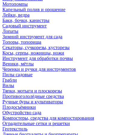
Мотопомпы
Капельный полив и орошение
Лейки, ведра
Баки, бочки, канистры
Садовый инструмент
Лопаты
Зимний инструмент для сада
Топоры, топорища
Секаторы, сучкорезы, кусторезы
Косы, серпы, ножницы, ножи
Инструмент для обработки почвы
Веники, мётлы
Черенки и ручки для инструментов
Пилы садовые
Грабли
Вилы
Тяпки, мотыги и плоскорезы
Противогололёдные средства
Ручные буры и культиваторы
Плодосъёмники
Обустройство сада
Компостеры, средства для компостирования
Оградительные сетки и решетки
Геотекстиль
Дачные биотуалеты и биопрепараты