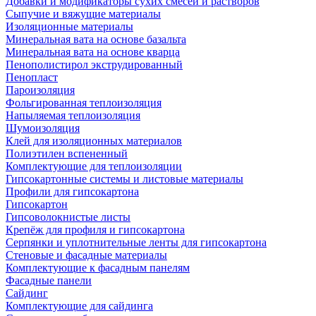
Добавки и модификаторы сухих смесей и растворов
Сыпучие и вяжущие материалы
Изоляционные материалы
Минеральная вата на основе базальта
Минеральная вата на основе кварца
Пенополистирол экструдированный
Пенопласт
Пароизоляция
Фольгированная теплоизоляция
Напыляемая теплоизоляция
Шумоизоляция
Клей для изоляционных материалов
Полиэтилен вспененный
Комплектующие для теплоизоляции
Гипсокартонные системы и листовые материалы
Профили для гипсокартона
Гипсокартон
Гипсоволокнистые листы
Крепёж для профиля и гипсокартона
Серпянки и уплотнительные ленты для гипсокартона
Стеновые и фасадные материалы
Комплектующие к фасадным панелям
Фасадные панели
Сайдинг
Комплектующие для сайдинга