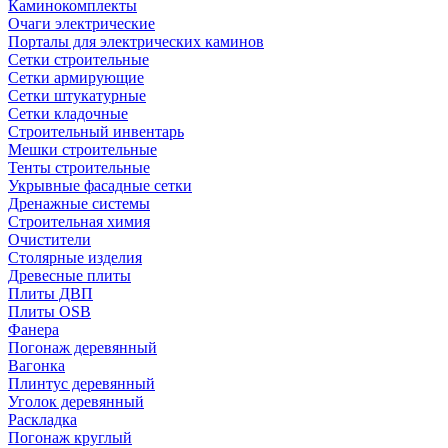
Каминокомплекты
Очаги электрические
Порталы для электрических каминов
Сетки строительные
Сетки армирующие
Сетки штукатурные
Сетки кладочные
Строительный инвентарь
Мешки строительные
Тенты строительные
Укрывные фасадные сетки
Дренажные системы
Строительная химия
Очистители
Столярные изделия
Древесные плиты
Плиты ДВП
Плиты OSB
Фанера
Погонаж деревянный
Вагонка
Плинтус деревянный
Уголок деревянный
Раскладка
Погонаж круглый