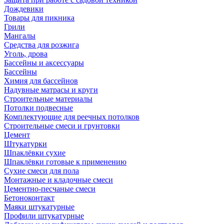
Дождевики
Товары для пикника
Грили
Мангалы
Средства для розжига
Уголь, дрова
Бассейны и аксессуары
Бассейны
Химия для бассейнов
Надувные матрасы и круги
Строительные материалы
Потолки подвесные
Комплектующие для реечных потолков
Строительные смеси и грунтовки
Цемент
Штукатурки
Шпаклёвки сухие
Шпаклёвки готовые к применению
Сухие смеси для пола
Монтажные и кладочные смеси
Цементно-песчаные смеси
Бетоноконтакт
Маяки штукатурные
Профили штукатурные