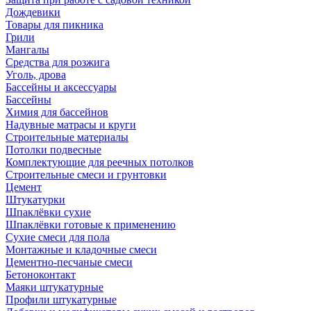
Дождевики
Товары для пикника
Грили
Мангалы
Средства для розжига
Уголь, дрова
Бассейны и аксессуары
Бассейны
Химия для бассейнов
Надувные матрасы и круги
Строительные материалы
Потолки подвесные
Комплектующие для реечных потолков
Строительные смеси и грунтовки
Цемент
Штукатурки
Шпаклёвки сухие
Шпаклёвки готовые к применению
Сухие смеси для пола
Монтажные и кладочные смеси
Цементно-песчаные смеси
Бетоноконтакт
Маяки штукатурные
Профили штукатурные