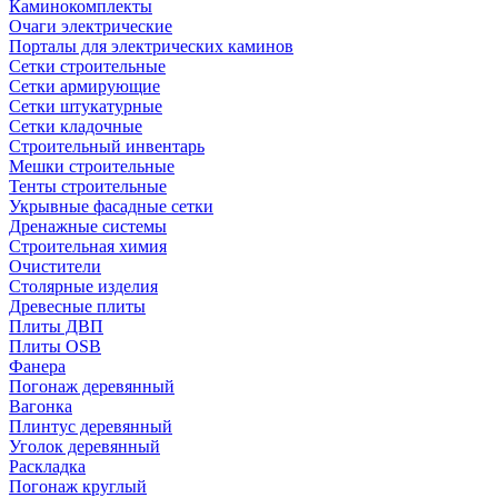
Каминокомплекты
Очаги электрические
Порталы для электрических каминов
Сетки строительные
Сетки армирующие
Сетки штукатурные
Сетки кладочные
Строительный инвентарь
Мешки строительные
Тенты строительные
Укрывные фасадные сетки
Дренажные системы
Строительная химия
Очистители
Столярные изделия
Древесные плиты
Плиты ДВП
Плиты OSB
Фанера
Погонаж деревянный
Вагонка
Плинтус деревянный
Уголок деревянный
Раскладка
Погонаж круглый