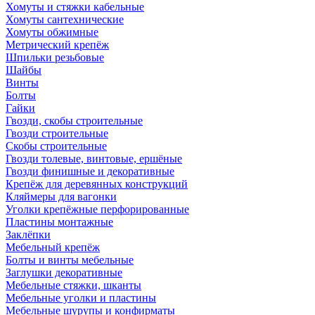
Хомуты и стяжки кабельные
Хомуты сантехнические
Хомуты обжимные
Метрический крепёж
Шпильки резьбовые
Шайбы
Винты
Болты
Гайки
Гвозди, скобы строительные
Гвозди строительные
Скобы строительные
Гвозди толевые, винтовые, ершёные
Гвозди финишные и декоративные
Крепёж для деревянных конструкций
Кляймеры для вагонки
Уголки крепёжные перфорированные
Пластины монтажные
Заклёпки
Мебельный крепёж
Болты и винты мебельные
Заглушки декоративные
Мебельные стяжки, шканты
Мебельные уголки и пластины
Мебельные шурупы и конфирматы