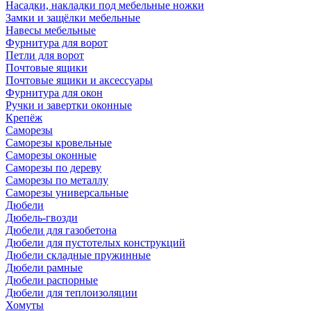
Насадки, накладки под мебельные ножки
Замки и защёлки мебельные
Навесы мебельные
Фурнитура для ворот
Петли для ворот
Почтовые ящики
Почтовые ящики и аксессуары
Фурнитура для окон
Ручки и завертки оконные
Крепёж
Саморезы
Саморезы кровельные
Саморезы оконные
Саморезы по дереву
Саморезы по металлу
Саморезы универсальные
Дюбели
Дюбель-гвозди
Дюбели для газобетона
Дюбели для пустотелых конструкций
Дюбели складные пружинные
Дюбели рамные
Дюбели распорные
Дюбели для теплоизоляции
Хомуты