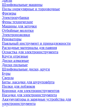
Дрели
Шлифовальные машины
Пилы циркулярные и торцовочные
Фрезеры
Электрорубанки
Фены технические
Машины для заточки
Отбойные молотки
Электроножовки
Реноваторы
Паяльный инструмент и принадлежности
Расходные материалы для паяния
Оснастка для электроинструмента
Круги отрезные
Диски алмазные
Диски пильные
Шлифовальные диски, круги
Буры
Сверла
Биты, насадки для шуруповёрта
Пилки для лобзиков
Коронки для электроинструментов
Насадки для электроинструмента
Аккумуляторы и зарядные устройства для
электроинструмента