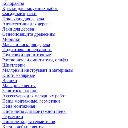
Колоранты
Краски для наружных работ
Фасадные краски
Покрытия для дерева
Антисептики для дерева
Лаки для дерева
Огнебиозащита древесины
Морилки
Масла и воск для дерева
Подготовка поверхности
Грунтовки пропиточные
Растворители,очистители, олифы
Шпатлевки
Малярный инструмент и материалы
Кисти малярные
Валики
Малярные ленты
Защитные пленки
Аксессуары для малярных работ
Пены монтажные, герметики
Пена монтажная
Пистолеты для монтажной пены
Герметики
Пистолеты для герметиков
Клеи, клейкие ленты