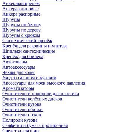
Анкерный крепёж
Анкера клиновые
Анкера распорные
Шурупы
Шурупы по бетону
Шурупы по дереву
Шурупы с крюком
Сантехнический крепёж
Крепёж для раковины и унитаза
Шпильки сантехнические
Крепёж для бойлера
Автотовары
Автоаксессуары
Чехлы для колес
Уход за салоном и кузовом
Аксессуары для моек высокого давления
Ароматизаторы
Очистители и полироли для пластика
Очистители колёсных дисков
Очистители кузова
Очистители обивки
Очистители стекол
Полироли кузова
Салфетки и бумага протирочная
Средства для шин