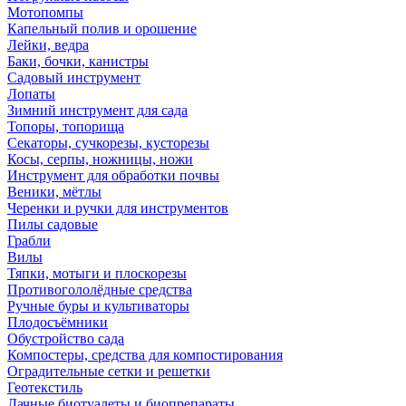
Мотопомпы
Капельный полив и орошение
Лейки, ведра
Баки, бочки, канистры
Садовый инструмент
Лопаты
Зимний инструмент для сада
Топоры, топорища
Секаторы, сучкорезы, кусторезы
Косы, серпы, ножницы, ножи
Инструмент для обработки почвы
Веники, мётлы
Черенки и ручки для инструментов
Пилы садовые
Грабли
Вилы
Тяпки, мотыги и плоскорезы
Противогололёдные средства
Ручные буры и культиваторы
Плодосъёмники
Обустройство сада
Компостеры, средства для компостирования
Оградительные сетки и решетки
Геотекстиль
Дачные биотуалеты и биопрепараты