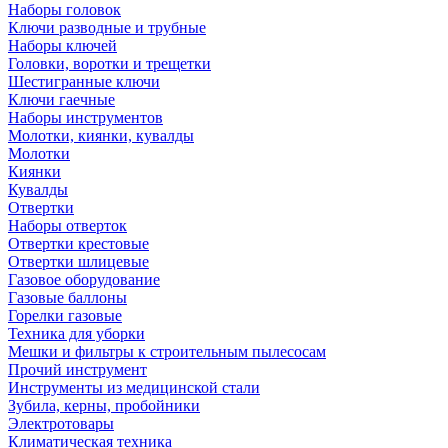
Наборы головок
Ключи разводные и трубные
Наборы ключей
Головки, воротки и трещетки
Шестигранные ключи
Ключи гаечные
Наборы инструментов
Молотки, киянки, кувалды
Молотки
Киянки
Кувалды
Отвертки
Наборы отверток
Отвертки крестовые
Отвертки шлицевые
Газовое оборудование
Газовые баллоны
Горелки газовые
Техника для уборки
Мешки и фильтры к строительным пылесосам
Прочий инструмент
Инструменты из медицинской стали
Зубила, керны, пробойники
Электротовары
Климатическая техника