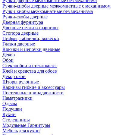
Ручки дверные межкомнатные без механизма
Ручки-кнобы дверные межкомнатные с механизмом
Ручки-кнобы межкомнатные без механизма
Ручки-скобы дверные
Дверная фурнитура
Дверные петли и шарниры
Стопора дверные
Цифры, таблички, вывески
Глазки дверные
Крючки и цепочки дверные
Декор
Обои
Стеклообои и стеклохолст
Клей и средства для обоев
Декор окон
Шторы рулонные
Карнизы гибкие и аксессуары
Постельные принадлежности
Наматрасники
Одеяла
Подушки
Кухни
Столешницы
Модульные Гарнитуры
Мебель для кухни