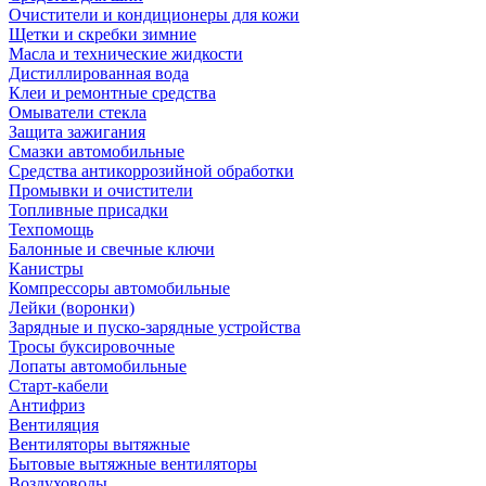
Очистители и кондиционеры для кожи
Щетки и скребки зимние
Масла и технические жидкости
Дистиллированная вода
Клеи и ремонтные средства
Омыватели стекла
Защита зажигания
Смазки автомобильные
Средства антикоррозийной обработки
Промывки и очистители
Топливные присадки
Техпомощь
Балонные и свечные ключи
Канистры
Компрессоры автомобильные
Лейки (воронки)
Зарядные и пуско-зарядные устройства
Тросы буксировочные
Лопаты автомобильные
Старт-кабели
Антифриз
Вентиляция
Вентиляторы вытяжные
Бытовые вытяжные вентиляторы
Воздуховоды