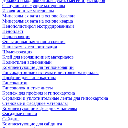
Добавки и модификаторы сухих смесей и растворов
Сыпучие и вяжущие материалы
Изоляционные материалы
Минеральная вата на основе базальта
Минеральная вата на основе кварца
Пенополистирол экструдированный
Пенопласт
Пароизоляция
Фольгированная теплоизоляция
Напыляемая теплоизоляция
Шумоизоляция
Клей для изоляционных материалов
Полиэтилен вспененный
Комплектующие для теплоизоляции
Гипсокартонные системы и листовые материалы
Профили для гипсокартона
Гипсокартон
Гипсоволокнистые листы
Крепёж для профиля и гипсокартона
Серпянки и уплотнительные ленты для гипсокартона
Стеновые и фасадные материалы
Комплектующие к фасадным панелям
Фасадные панели
Сайдинг
Комплектующие для сайдинга