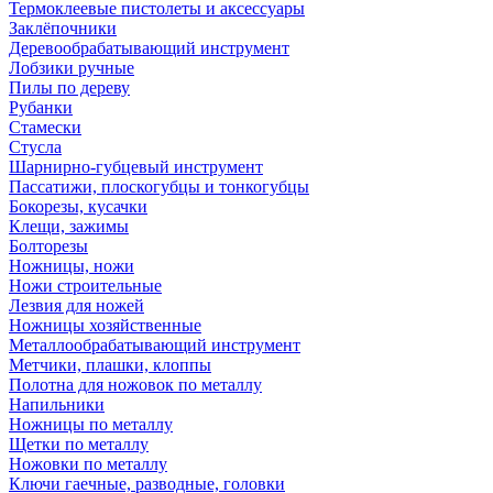
Термоклеевые пистолеты и аксессуары
Заклёпочники
Деревообрабатывающий инструмент
Лобзики ручные
Пилы по дереву
Рубанки
Стамески
Стусла
Шарнирно-губцевый инструмент
Пассатижи, плоскогубцы и тонкогубцы
Бокорезы, кусачки
Клещи, зажимы
Болторезы
Ножницы, ножи
Ножи строительные
Лезвия для ножей
Ножницы хозяйственные
Металлообрабатывающий инструмент
Метчики, плашки, клоппы
Полотна для ножовок по металлу
Напильники
Ножницы по металлу
Щетки по металлу
Ножовки по металлу
Ключи гаечные, разводные, головки