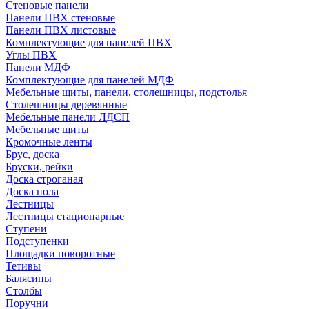
Стеновые панели
Панели ПВХ стеновые
Панели ПВХ листовые
Комплектующие для панелей ПВХ
Углы ПВХ
Панели МДФ
Комплектующие для панелей МДФ
Мебельные щиты, панели, столешницы, подстолья
Столешницы деревянные
Мебельные панели ЛДСП
Мебельные щиты
Кромочные ленты
Брус, доска
Бруски, рейки
Доска строганая
Доска пола
Лестницы
Лестницы стационарные
Ступени
Подступенки
Площадки поворотные
Тетивы
Балясины
Столбы
Поручни