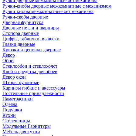
Ручки дверные межкомнатные без механизма
Ручки-кнобы дверные межкомнатные с механизмом
Ручки-кнобы межкомнатные без механизма
Ручки-скобы дверные
Дверная фурнитура
Дверные петли и шарниры
Стопора дверные
Цифры, таблички, вывески
Глазки дверные
Крючки и цепочки дверные
Декор
Обои
Стеклообои и стеклохолст
Клей и средства для обоев
Декор окон
Шторы рулонные
Карнизы гибкие и аксессуары
Постельные принадлежности
Наматрасники
Одеяла
Подушки
Кухни
Столешницы
Модульные Гарнитуры
Мебель для кухни