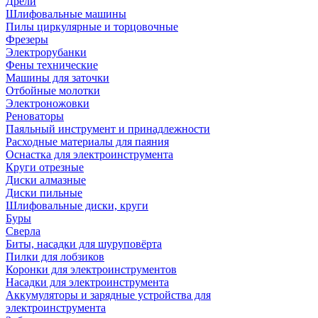
Дрели
Шлифовальные машины
Пилы циркулярные и торцовочные
Фрезеры
Электрорубанки
Фены технические
Машины для заточки
Отбойные молотки
Электроножовки
Реноваторы
Паяльный инструмент и принадлежности
Расходные материалы для паяния
Оснастка для электроинструмента
Круги отрезные
Диски алмазные
Диски пильные
Шлифовальные диски, круги
Буры
Сверла
Биты, насадки для шуруповёрта
Пилки для лобзиков
Коронки для электроинструментов
Насадки для электроинструмента
Аккумуляторы и зарядные устройства для
электроинструмента