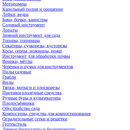
Мотопомпы
Капельный полив и орошение
Лейки, ведра
Баки, бочки, канистры
Садовый инструмент
Лопаты
Зимний инструмент для сада
Топоры, топорища
Секаторы, сучкорезы, кусторезы
Косы, серпы, ножницы, ножи
Инструмент для обработки почвы
Веники, мётлы
Черенки и ручки для инструментов
Пилы садовые
Грабли
Вилы
Тяпки, мотыги и плоскорезы
Противогололёдные средства
Ручные буры и культиваторы
Плодосъёмники
Обустройство сада
Компостеры, средства для компостирования
Оградительные сетки и решетки
Геотекстиль
Дачные биотуалеты и биопрепараты