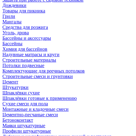
Дождевики
Товары для пикника
Грили
Мангалы
Средства для розжига
Уголь, дрова
Бассейны и аксессуары
Бассейны
Химия для бассейнов
Надувные матрасы и круги
Строительные материалы
Потолки подвесные
Комплектующие для реечных потолков
Строительные смеси и грунтовки
Цемент
Штукатурки
Шпаклёвки сухие
Шпаклёвки готовые к применению
Сухие смеси для пола
Монтажные и кладочные смеси
Цементно-песчаные смеси
Бетоноконтакт
Маяки штукатурные
Профили штукатурные