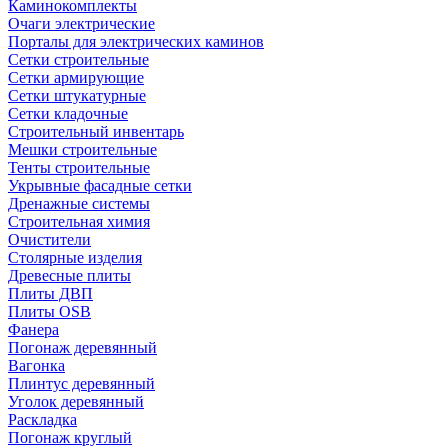
Каминокомплекты
Очаги электрические
Порталы для электрических каминов
Сетки строительные
Сетки армирующие
Сетки штукатурные
Сетки кладочные
Строительный инвентарь
Мешки строительные
Тенты строительные
Укрывные фасадные сетки
Дренажные системы
Строительная химия
Очистители
Столярные изделия
Древесные плиты
Плиты ДВП
Плиты OSB
Фанера
Погонаж деревянный
Вагонка
Плинтус деревянный
Уголок деревянный
Раскладка
Погонаж круглый