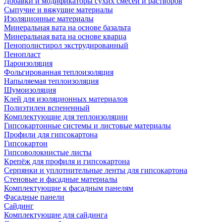
Добавки и модификаторы сухих смесей и растворов
Сыпучие и вяжущие материалы
Изоляционные материалы
Минеральная вата на основе базальта
Минеральная вата на основе кварца
Пенополистирол экструдированный
Пенопласт
Пароизоляция
Фольгированная теплоизоляция
Напыляемая теплоизоляция
Шумоизоляция
Клей для изоляционных материалов
Полиэтилен вспененный
Комплектующие для теплоизоляции
Гипсокартонные системы и листовые материалы
Профили для гипсокартона
Гипсокартон
Гипсоволокнистые листы
Крепёж для профиля и гипсокартона
Серпянки и уплотнительные ленты для гипсокартона
Стеновые и фасадные материалы
Комплектующие к фасадным панелям
Фасадные панели
Сайдинг
Комплектующие для сайдинга