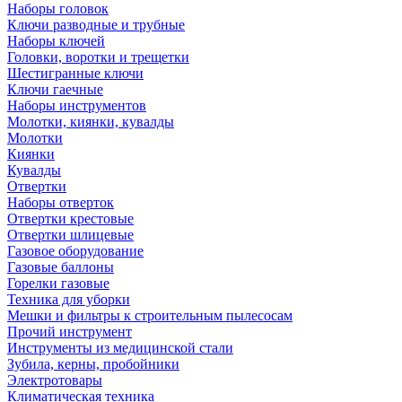
Наборы головок
Ключи разводные и трубные
Наборы ключей
Головки, воротки и трещетки
Шестигранные ключи
Ключи гаечные
Наборы инструментов
Молотки, киянки, кувалды
Молотки
Киянки
Кувалды
Отвертки
Наборы отверток
Отвертки крестовые
Отвертки шлицевые
Газовое оборудование
Газовые баллоны
Горелки газовые
Техника для уборки
Мешки и фильтры к строительным пылесосам
Прочий инструмент
Инструменты из медицинской стали
Зубила, керны, пробойники
Электротовары
Климатическая техника