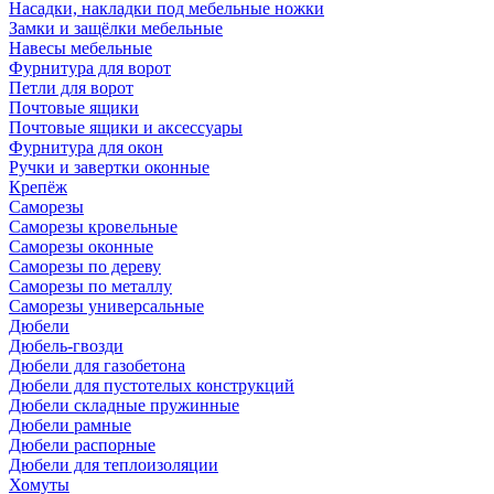
Насадки, накладки под мебельные ножки
Замки и защёлки мебельные
Навесы мебельные
Фурнитура для ворот
Петли для ворот
Почтовые ящики
Почтовые ящики и аксессуары
Фурнитура для окон
Ручки и завертки оконные
Крепёж
Саморезы
Саморезы кровельные
Саморезы оконные
Саморезы по дереву
Саморезы по металлу
Саморезы универсальные
Дюбели
Дюбель-гвозди
Дюбели для газобетона
Дюбели для пустотелых конструкций
Дюбели складные пружинные
Дюбели рамные
Дюбели распорные
Дюбели для теплоизоляции
Хомуты