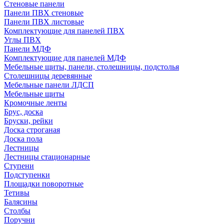
Стеновые панели
Панели ПВХ стеновые
Панели ПВХ листовые
Комплектующие для панелей ПВХ
Углы ПВХ
Панели МДФ
Комплектующие для панелей МДФ
Мебельные щиты, панели, столешницы, подстолья
Столешницы деревянные
Мебельные панели ЛДСП
Мебельные щиты
Кромочные ленты
Брус, доска
Бруски, рейки
Доска строганая
Доска пола
Лестницы
Лестницы стационарные
Ступени
Подступенки
Площадки поворотные
Тетивы
Балясины
Столбы
Поручни