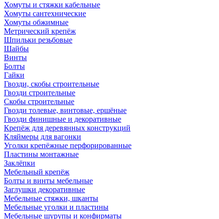
Хомуты и стяжки кабельные
Хомуты сантехнические
Хомуты обжимные
Метрический крепёж
Шпильки резьбовые
Шайбы
Винты
Болты
Гайки
Гвозди, скобы строительные
Гвозди строительные
Скобы строительные
Гвозди толевые, винтовые, ершёные
Гвозди финишные и декоративные
Крепёж для деревянных конструкций
Кляймеры для вагонки
Уголки крепёжные перфорированные
Пластины монтажные
Заклёпки
Мебельный крепёж
Болты и винты мебельные
Заглушки декоративные
Мебельные стяжки, шканты
Мебельные уголки и пластины
Мебельные шурупы и конфирматы