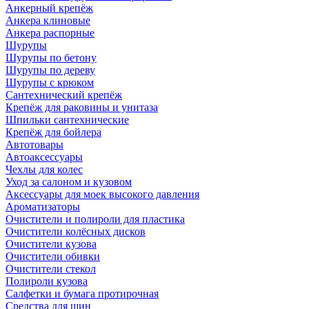
Анкерный крепёж
Анкера клиновые
Анкера распорные
Шурупы
Шурупы по бетону
Шурупы по дереву
Шурупы с крюком
Сантехнический крепёж
Крепёж для раковины и унитаза
Шпильки сантехнические
Крепёж для бойлера
Автотовары
Автоаксессуары
Чехлы для колес
Уход за салоном и кузовом
Аксессуары для моек высокого давления
Ароматизаторы
Очистители и полироли для пластика
Очистители колёсных дисков
Очистители кузова
Очистители обивки
Очистители стекол
Полироли кузова
Салфетки и бумага протирочная
Средства для шин