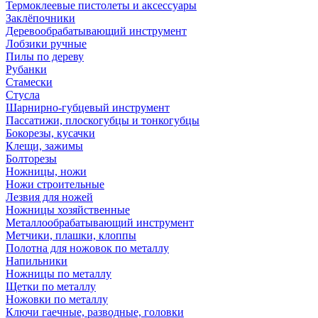
Термоклеевые пистолеты и аксессуары
Заклёпочники
Деревообрабатывающий инструмент
Лобзики ручные
Пилы по дереву
Рубанки
Стамески
Стусла
Шарнирно-губцевый инструмент
Пассатижи, плоскогубцы и тонкогубцы
Бокорезы, кусачки
Клещи, зажимы
Болторезы
Ножницы, ножи
Ножи строительные
Лезвия для ножей
Ножницы хозяйственные
Металлообрабатывающий инструмент
Метчики, плашки, клоппы
Полотна для ножовок по металлу
Напильники
Ножницы по металлу
Щетки по металлу
Ножовки по металлу
Ключи гаечные, разводные, головки