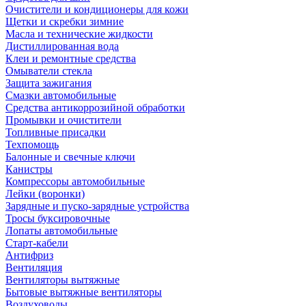
Очистители и кондиционеры для кожи
Щетки и скребки зимние
Масла и технические жидкости
Дистиллированная вода
Клеи и ремонтные средства
Омыватели стекла
Защита зажигания
Смазки автомобильные
Средства антикоррозийной обработки
Промывки и очистители
Топливные присадки
Техпомощь
Балонные и свечные ключи
Канистры
Компрессоры автомобильные
Лейки (воронки)
Зарядные и пуско-зарядные устройства
Тросы буксировочные
Лопаты автомобильные
Старт-кабели
Антифриз
Вентиляция
Вентиляторы вытяжные
Бытовые вытяжные вентиляторы
Воздуховоды