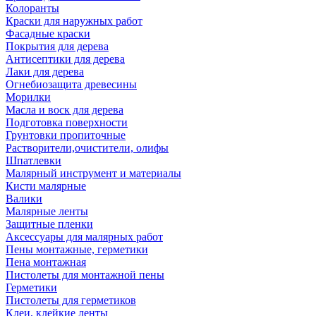
Колоранты
Краски для наружных работ
Фасадные краски
Покрытия для дерева
Антисептики для дерева
Лаки для дерева
Огнебиозащита древесины
Морилки
Масла и воск для дерева
Подготовка поверхности
Грунтовки пропиточные
Растворители,очистители, олифы
Шпатлевки
Малярный инструмент и материалы
Кисти малярные
Валики
Малярные ленты
Защитные пленки
Аксессуары для малярных работ
Пены монтажные, герметики
Пена монтажная
Пистолеты для монтажной пены
Герметики
Пистолеты для герметиков
Клеи, клейкие ленты