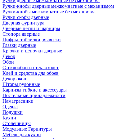
Ручки дверные межкомнатные без механизма
Ручки-кнобы дверные межкомнатные с механизмом
Ручки-кнобы межкомнатные без механизма
Ручки-скобы дверные
Дверная фурнитура
Дверные петли и шарниры
Стопора дверные
Цифры, таблички, вывески
Глазки дверные
Крючки и цепочки дверные
Декор
Обои
Стеклообои и стеклохолст
Клей и средства для обоев
Декор окон
Шторы рулонные
Карнизы гибкие и аксессуары
Постельные принадлежности
Наматрасники
Одеяла
Подушки
Кухни
Столешницы
Модульные Гарнитуры
Мебель для кухни