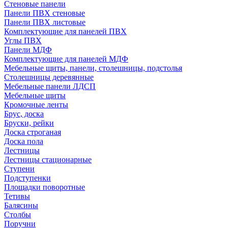
Стеновые панели
Панели ПВХ стеновые
Панели ПВХ листовые
Комплектующие для панелей ПВХ
Углы ПВХ
Панели МДФ
Комплектующие для панелей МДФ
Мебельные щиты, панели, столешницы, подстолья
Столешницы деревянные
Мебельные панели ЛДСП
Мебельные щиты
Кромочные ленты
Брус, доска
Бруски, рейки
Доска строганая
Доска пола
Лестницы
Лестницы стационарные
Ступени
Подступенки
Площадки поворотные
Тетивы
Балясины
Столбы
Поручни