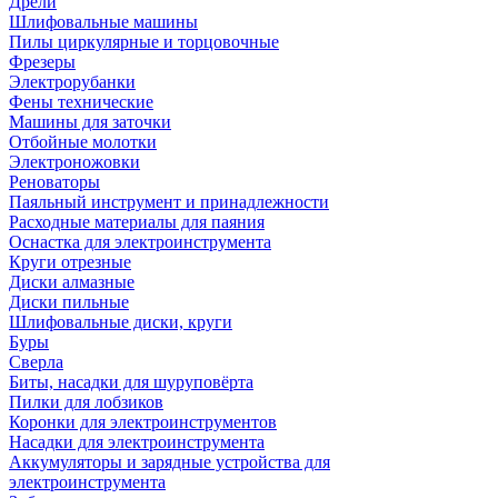
Дрели
Шлифовальные машины
Пилы циркулярные и торцовочные
Фрезеры
Электрорубанки
Фены технические
Машины для заточки
Отбойные молотки
Электроножовки
Реноваторы
Паяльный инструмент и принадлежности
Расходные материалы для паяния
Оснастка для электроинструмента
Круги отрезные
Диски алмазные
Диски пильные
Шлифовальные диски, круги
Буры
Сверла
Биты, насадки для шуруповёрта
Пилки для лобзиков
Коронки для электроинструментов
Насадки для электроинструмента
Аккумуляторы и зарядные устройства для
электроинструмента