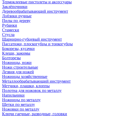
Термоклеевые пистолеты и аксессуары
Заклёпочники
Деревообрабатывающий инструмент
Лобзики ручные
Пилы по дереву
Рубанки
Стамески
Стусла
Шарнирно-губцевый инструмент
Пассатижи, плоскогубцы и тонкогубцы
Бокорезы, кусачки
Клещи, зажимы
Болторезы
Ножницы, ножи
Ножи строительные
Лезвия для ножей
Ножницы хозяйственные
Металлообрабатывающий инструмент
Метчики, плашки, клоппы
Полотна для ножовок по металлу
Напильники
Ножницы по металлу
Щетки по металлу
Ножовки по металлу
Ключи гаечные, разводные, головки