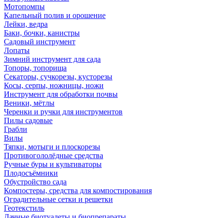
Мотопомпы
Капельный полив и орошение
Лейки, ведра
Баки, бочки, канистры
Садовый инструмент
Лопаты
Зимний инструмент для сада
Топоры, топорища
Секаторы, сучкорезы, кусторезы
Косы, серпы, ножницы, ножи
Инструмент для обработки почвы
Веники, мётлы
Черенки и ручки для инструментов
Пилы садовые
Грабли
Вилы
Тяпки, мотыги и плоскорезы
Противогололёдные средства
Ручные буры и культиваторы
Плодосъёмники
Обустройство сада
Компостеры, средства для компостирования
Оградительные сетки и решетки
Геотекстиль
Дачные биотуалеты и биопрепараты