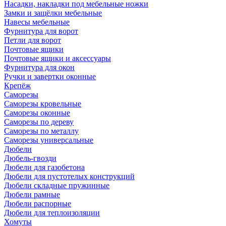
Насадки, накладки под мебельные ножки
Замки и защёлки мебельные
Навесы мебельные
Фурнитура для ворот
Петли для ворот
Почтовые ящики
Почтовые ящики и аксессуары
Фурнитура для окон
Ручки и завертки оконные
Крепёж
Саморезы
Саморезы кровельные
Саморезы оконные
Саморезы по дереву
Саморезы по металлу
Саморезы универсальные
Дюбели
Дюбель-гвозди
Дюбели для газобетона
Дюбели для пустотелых конструкций
Дюбели складные пружинные
Дюбели рамные
Дюбели распорные
Дюбели для теплоизоляции
Хомуты