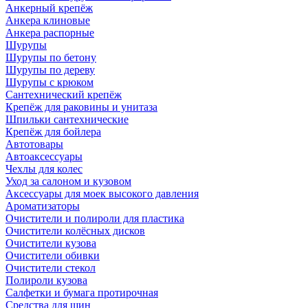
Анкерный крепёж
Анкера клиновые
Анкера распорные
Шурупы
Шурупы по бетону
Шурупы по дереву
Шурупы с крюком
Сантехнический крепёж
Крепёж для раковины и унитаза
Шпильки сантехнические
Крепёж для бойлера
Автотовары
Автоаксессуары
Чехлы для колес
Уход за салоном и кузовом
Аксессуары для моек высокого давления
Ароматизаторы
Очистители и полироли для пластика
Очистители колёсных дисков
Очистители кузова
Очистители обивки
Очистители стекол
Полироли кузова
Салфетки и бумага протирочная
Средства для шин