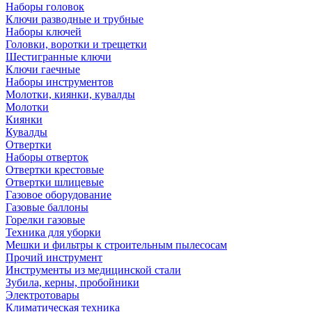
Наборы головок
Ключи разводные и трубные
Наборы ключей
Головки, воротки и трещетки
Шестигранные ключи
Ключи гаечные
Наборы инструментов
Молотки, киянки, кувалды
Молотки
Киянки
Кувалды
Отвертки
Наборы отверток
Отвертки крестовые
Отвертки шлицевые
Газовое оборудование
Газовые баллоны
Горелки газовые
Техника для уборки
Мешки и фильтры к строительным пылесосам
Прочий инструмент
Инструменты из медицинской стали
Зубила, керны, пробойники
Электротовары
Климатическая техника