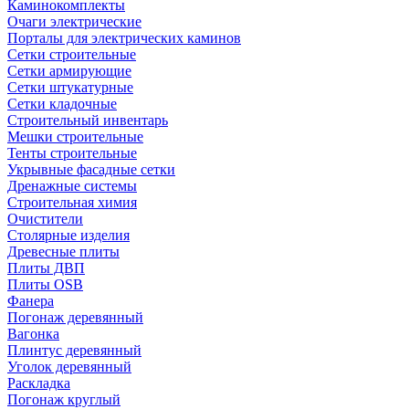
Каминокомплекты
Очаги электрические
Порталы для электрических каминов
Сетки строительные
Сетки армирующие
Сетки штукатурные
Сетки кладочные
Строительный инвентарь
Мешки строительные
Тенты строительные
Укрывные фасадные сетки
Дренажные системы
Строительная химия
Очистители
Столярные изделия
Древесные плиты
Плиты ДВП
Плиты OSB
Фанера
Погонаж деревянный
Вагонка
Плинтус деревянный
Уголок деревянный
Раскладка
Погонаж круглый