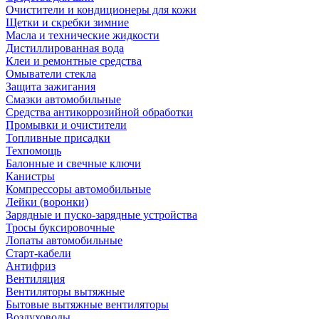
Очистители и кондиционеры для кожи
Щетки и скребки зимние
Масла и технические жидкости
Дистиллированная вода
Клеи и ремонтные средства
Омыватели стекла
Защита зажигания
Смазки автомобильные
Средства антикоррозийной обработки
Промывки и очистители
Топливные присадки
Техпомощь
Балонные и свечные ключи
Канистры
Компрессоры автомобильные
Лейки (воронки)
Зарядные и пуско-зарядные устройства
Тросы буксировочные
Лопаты автомобильные
Старт-кабели
Антифриз
Вентиляция
Вентиляторы вытяжные
Бытовые вытяжные вентиляторы
Воздуховоды