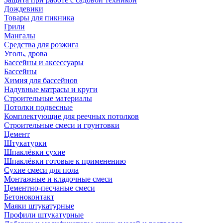
Дождевики
Товары для пикника
Грили
Мангалы
Средства для розжига
Уголь, дрова
Бассейны и аксессуары
Бассейны
Химия для бассейнов
Надувные матрасы и круги
Строительные материалы
Потолки подвесные
Комплектующие для реечных потолков
Строительные смеси и грунтовки
Цемент
Штукатурки
Шпаклёвки сухие
Шпаклёвки готовые к применению
Сухие смеси для пола
Монтажные и кладочные смеси
Цементно-песчаные смеси
Бетоноконтакт
Маяки штукатурные
Профили штукатурные