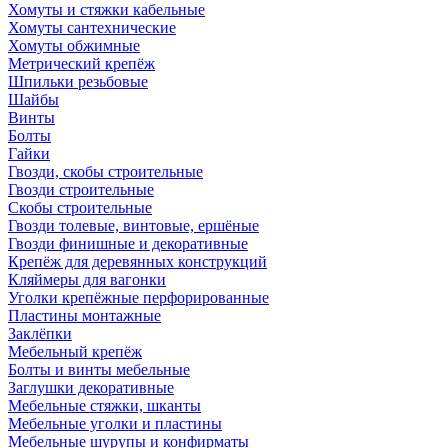
Хомуты и стяжки кабельные
Хомуты сантехнические
Хомуты обжимные
Метрический крепёж
Шпильки резьбовые
Шайбы
Винты
Болты
Гайки
Гвозди, скобы строительные
Гвозди строительные
Скобы строительные
Гвозди толевые, винтовые, ершёные
Гвозди финишные и декоративные
Крепёж для деревянных конструкций
Кляймеры для вагонки
Уголки крепёжные перфорированные
Пластины монтажные
Заклёпки
Мебельный крепёж
Болты и винты мебельные
Заглушки декоративные
Мебельные стяжки, шканты
Мебельные уголки и пластины
Мебельные шурупы и конфирматы