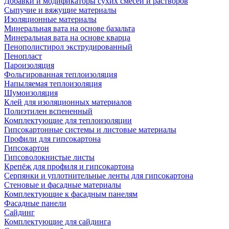
Добавки и модификаторы сухих смесей и растворов
Сыпучие и вяжущие материалы
Изоляционные материалы
Минеральная вата на основе базальта
Минеральная вата на основе кварца
Пенополистирол экструдированный
Пенопласт
Пароизоляция
Фольгированная теплоизоляция
Напыляемая теплоизоляция
Шумоизоляция
Клей для изоляционных материалов
Полиэтилен вспененный
Комплектующие для теплоизоляции
Гипсокартонные системы и листовые материалы
Профили для гипсокартона
Гипсокартон
Гипсоволокнистые листы
Крепёж для профиля и гипсокартона
Серпянки и уплотнительные ленты для гипсокартона
Стеновые и фасадные материалы
Комплектующие к фасадным панелям
Фасадные панели
Сайдинг
Комплектующие для сайдинга