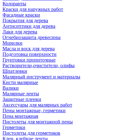
Колоранты
Краски для наружных работ
Фасадные краски
Покрытия для дерева
Антисептики для дерева
Лаки для дерева
Огнебиозащита древесины
Морилки
Масла и воск для дерева
Подготовка поверхности
Грунтовки пропиточные
Растворители,очистители, олифы
Шпатлевки
Малярный инструмент и материалы
Кисти малярные
Валики
Малярные ленты
Защитные пленки
Аксессуары для малярных работ
Пены монтажные, герметики
Пена монтажная
Пистолеты для монтажной пены
Герметики
Пистолеты для герметиков
Клеи, клейкие ленты