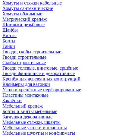
Хомуты и стяжки кабельные
Хомуты сантехнические
Хомуты обжимные
Метрический крепёж
Шпильки резьбовые
Шайбы
Винты
Болты
Гайки
Гвозди, скобы строительные
Гвозди строительные
Скобы строительные
Гвозди толевые, винтовые, ершёные
Гвозди финишные и декоративные
Крепёж для деревянных конструкций
Кляймеры для вагонки
Уголки крепёжные перфорированные
Пластины монтажные
Заклёпки
Мебельный крепёж
Болты и винты мебельные
Заглушки декоративные
Мебельные стяжки, шканты
Мебельные уголки и пластины
Мебельные шурупы и конфирматы