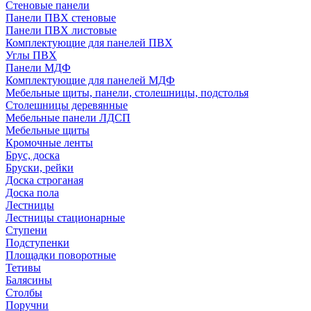
Стеновые панели
Панели ПВХ стеновые
Панели ПВХ листовые
Комплектующие для панелей ПВХ
Углы ПВХ
Панели МДФ
Комплектующие для панелей МДФ
Мебельные щиты, панели, столешницы, подстолья
Столешницы деревянные
Мебельные панели ЛДСП
Мебельные щиты
Кромочные ленты
Брус, доска
Бруски, рейки
Доска строганая
Доска пола
Лестницы
Лестницы стационарные
Ступени
Подступенки
Площадки поворотные
Тетивы
Балясины
Столбы
Поручни