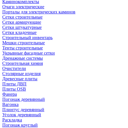
Каминокомплекты
Очаги электрические
Порталы для электрических каминов
Сетки строительные
Сетки армирующие
Сетки штукатурные
Сетки кладочные
Строительный инвентарь
Мешки строительные
Тенты строительные
Укрывные фасадные сетки
Дренажные системы
Строительная химия
Очистители
Столярные изделия
Древесные плиты
Плиты ДВП
Плиты OSB
Фанера
Погонаж деревянный
Вагонка
Плинтус деревянный
Уголок деревянный
Раскладка
Погонаж круглый