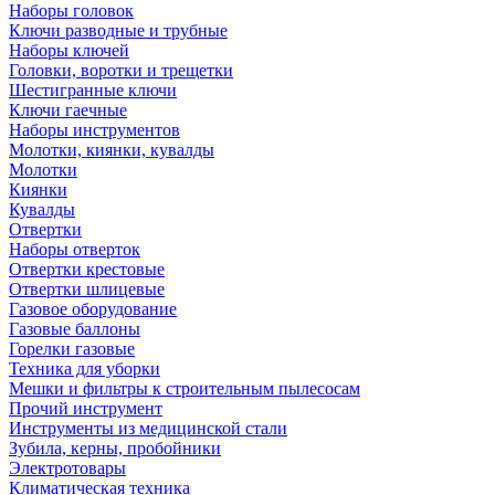
Наборы головок
Ключи разводные и трубные
Наборы ключей
Головки, воротки и трещетки
Шестигранные ключи
Ключи гаечные
Наборы инструментов
Молотки, киянки, кувалды
Молотки
Киянки
Кувалды
Отвертки
Наборы отверток
Отвертки крестовые
Отвертки шлицевые
Газовое оборудование
Газовые баллоны
Горелки газовые
Техника для уборки
Мешки и фильтры к строительным пылесосам
Прочий инструмент
Инструменты из медицинской стали
Зубила, керны, пробойники
Электротовары
Климатическая техника