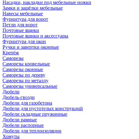
Насадки, накладки под мебельные ножки
Замки и защёлки мебельные
Навесы мебельные
Фурнитура для ворот
Петли для ворот
Почтовые ящики
Почтовые ящики и аксессуары
Фурнитура для окон
Ручки и завертки оконные
Крепёж
Саморезы
Саморезы кровельные
Саморезы оконные
Саморезы по дереву
Саморезы по металлу
Саморезы универсальные
Дюбели
Дюбель-гвозди
Дюбели для газобетона
Дюбели для пустотелых конструкций
Дюбели складные пружинные
Дюбели рамные
Дюбели распорные
Дюбели для теплоизоляции
Хомуты