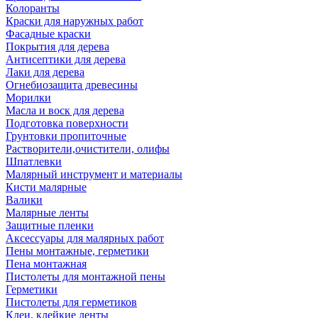
Колоранты
Краски для наружных работ
Фасадные краски
Покрытия для дерева
Антисептики для дерева
Лаки для дерева
Огнебиозащита древесины
Морилки
Масла и воск для дерева
Подготовка поверхности
Грунтовки пропиточные
Растворители,очистители, олифы
Шпатлевки
Малярный инструмент и материалы
Кисти малярные
Валики
Малярные ленты
Защитные пленки
Аксессуары для малярных работ
Пены монтажные, герметики
Пена монтажная
Пистолеты для монтажной пены
Герметики
Пистолеты для герметиков
Клеи, клейкие ленты