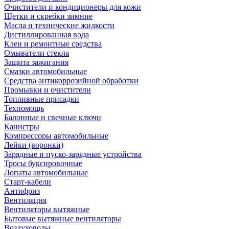
Очистители и кондиционеры для кожи
Щетки и скребки зимние
Масла и технические жидкости
Дистиллированная вода
Клеи и ремонтные средства
Омыватели стекла
Защита зажигания
Смазки автомобильные
Средства антикоррозийной обработки
Промывки и очистители
Топливные присадки
Техпомощь
Балонные и свечные ключи
Канистры
Компрессоры автомобильные
Лейки (воронки)
Зарядные и пуско-зарядные устройства
Тросы буксировочные
Лопаты автомобильные
Старт-кабели
Антифриз
Вентиляция
Вентиляторы вытяжные
Бытовые вытяжные вентиляторы
Воздуховоды