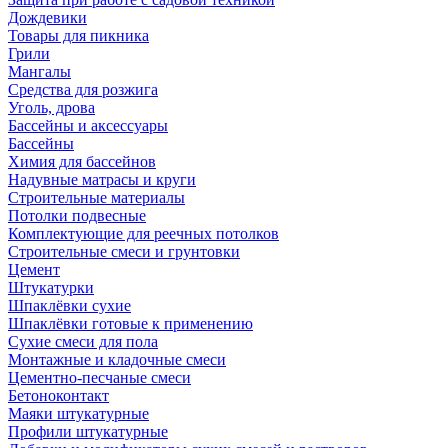
Дождевики
Товары для пикника
Грили
Мангалы
Средства для розжига
Уголь, дрова
Бассейны и аксессуары
Бассейны
Химия для бассейнов
Надувные матрасы и круги
Строительные материалы
Потолки подвесные
Комплектующие для реечных потолков
Строительные смеси и грунтовки
Цемент
Штукатурки
Шпаклёвки сухие
Шпаклёвки готовые к применению
Сухие смеси для пола
Монтажные и кладочные смеси
Цементно-песчаные смеси
Бетоноконтакт
Маяки штукатурные
Профили штукатурные