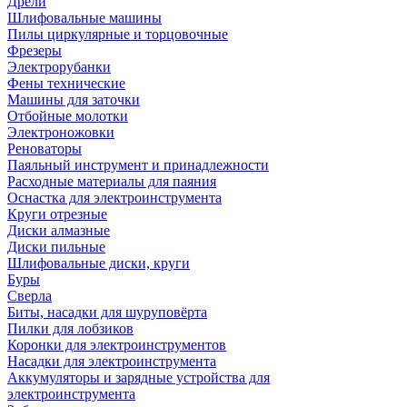
Дрели
Шлифовальные машины
Пилы циркулярные и торцовочные
Фрезеры
Электрорубанки
Фены технические
Машины для заточки
Отбойные молотки
Электроножовки
Реноваторы
Паяльный инструмент и принадлежности
Расходные материалы для паяния
Оснастка для электроинструмента
Круги отрезные
Диски алмазные
Диски пильные
Шлифовальные диски, круги
Буры
Сверла
Биты, насадки для шуруповёрта
Пилки для лобзиков
Коронки для электроинструментов
Насадки для электроинструмента
Аккумуляторы и зарядные устройства для
электроинструмента