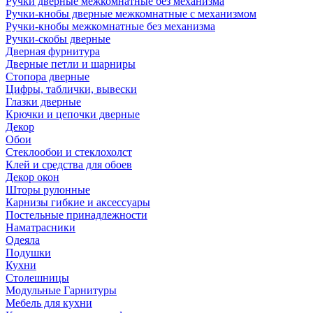
Ручки дверные межкомнатные без механизма
Ручки-кнобы дверные межкомнатные с механизмом
Ручки-кнобы межкомнатные без механизма
Ручки-скобы дверные
Дверная фурнитура
Дверные петли и шарниры
Стопора дверные
Цифры, таблички, вывески
Глазки дверные
Крючки и цепочки дверные
Декор
Обои
Стеклообои и стеклохолст
Клей и средства для обоев
Декор окон
Шторы рулонные
Карнизы гибкие и аксессуары
Постельные принадлежности
Наматрасники
Одеяла
Подушки
Кухни
Столешницы
Модульные Гарнитуры
Мебель для кухни