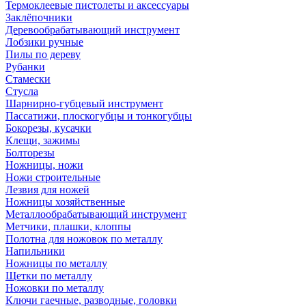
Термоклеевые пистолеты и аксессуары
Заклёпочники
Деревообрабатывающий инструмент
Лобзики ручные
Пилы по дереву
Рубанки
Стамески
Стусла
Шарнирно-губцевый инструмент
Пассатижи, плоскогубцы и тонкогубцы
Бокорезы, кусачки
Клещи, зажимы
Болторезы
Ножницы, ножи
Ножи строительные
Лезвия для ножей
Ножницы хозяйственные
Металлообрабатывающий инструмент
Метчики, плашки, клоппы
Полотна для ножовок по металлу
Напильники
Ножницы по металлу
Щетки по металлу
Ножовки по металлу
Ключи гаечные, разводные, головки