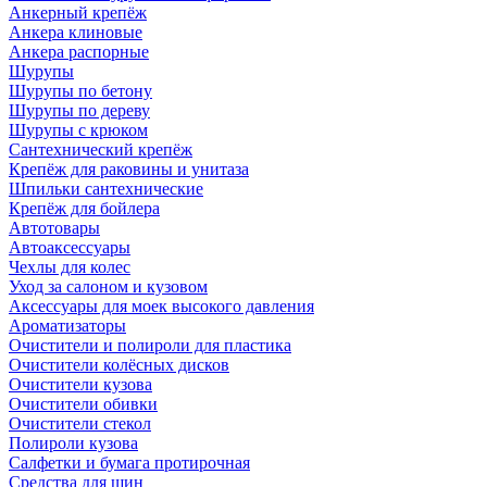
Анкерный крепёж
Анкера клиновые
Анкера распорные
Шурупы
Шурупы по бетону
Шурупы по дереву
Шурупы с крюком
Сантехнический крепёж
Крепёж для раковины и унитаза
Шпильки сантехнические
Крепёж для бойлера
Автотовары
Автоаксессуары
Чехлы для колес
Уход за салоном и кузовом
Аксессуары для моек высокого давления
Ароматизаторы
Очистители и полироли для пластика
Очистители колёсных дисков
Очистители кузова
Очистители обивки
Очистители стекол
Полироли кузова
Салфетки и бумага протирочная
Средства для шин