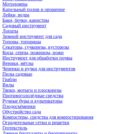
Мотопомпы
Капельный полив и орошение
Лейки, ведра
Баки, бочки, канистры
Садовый инструмент
Лопаты
Зимний инструмент для сада
Топоры, топорища
Секаторы, сучкорезы, кусторезы
Косы, серпы, ножницы, ножи
Инструмент для обработки почвы
Веники, мётлы
Черенки и ручки для инструментов
Пилы садовые
Грабли
Вилы
Тяпки, мотыги и плоскорезы
Противогололёдные средства
Ручные буры и культиваторы
Плодосъёмники
Обустройство сада
Компостеры, средства для компостирования
Оградительные сетки и решетки
Геотекстиль
Дачные биотуалеты и биопрепараты