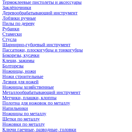
Термоклеевые пистолеты и аксессуары
Заклёпочники
Деревообрабатывающий инструмент
Лобзики ручные
Пилы по дереву
Рубанки
Стамески
Стусла
Шарнирно-губцевый инструмент
Пассатижи, плоскогубцы и тонкогубцы
Бокорезы, кусачки
Клещи, зажимы
Болторезы
Ножницы, ножи
Ножи строительные
Лезвия для ножей
Ножницы хозяйственные
Металлообрабатывающий инструмент
Метчики, плашки, клоппы
Полотна для ножовок по металлу
Напильники
Ножницы по металлу
Щетки по металлу
Ножовки по металлу
Ключи гаечные, разводные, головки