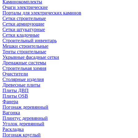
Каминокомплекты
Очаги электрические
Порталы для электрических каминов
Сетки строительные
Сетки армирующие
Сетки штукатурные
Сетки кладочные
Строительный инвентарь
Мешки строительные
Тенты строительные
Укрывные фасадные сетки
Дренажные системы
Строительная химия
Очистители
Столярные изделия
Древесные плиты
Плиты ДВП
Плиты OSB
Фанера
Погонаж деревянный
Вагонка
Плинтус деревянный
Уголок деревянный
Раскладка
Погонаж круглый