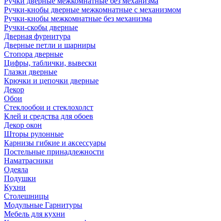
Ручки дверные межкомнатные без механизма
Ручки-кнобы дверные межкомнатные с механизмом
Ручки-кнобы межкомнатные без механизма
Ручки-скобы дверные
Дверная фурнитура
Дверные петли и шарниры
Стопора дверные
Цифры, таблички, вывески
Глазки дверные
Крючки и цепочки дверные
Декор
Обои
Стеклообои и стеклохолст
Клей и средства для обоев
Декор окон
Шторы рулонные
Карнизы гибкие и аксессуары
Постельные принадлежности
Наматрасники
Одеяла
Подушки
Кухни
Столешницы
Модульные Гарнитуры
Мебель для кухни