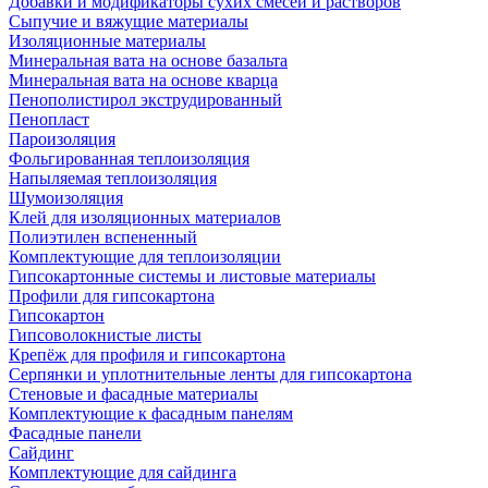
Добавки и модификаторы сухих смесей и растворов
Сыпучие и вяжущие материалы
Изоляционные материалы
Минеральная вата на основе базальта
Минеральная вата на основе кварца
Пенополистирол экструдированный
Пенопласт
Пароизоляция
Фольгированная теплоизоляция
Напыляемая теплоизоляция
Шумоизоляция
Клей для изоляционных материалов
Полиэтилен вспененный
Комплектующие для теплоизоляции
Гипсокартонные системы и листовые материалы
Профили для гипсокартона
Гипсокартон
Гипсоволокнистые листы
Крепёж для профиля и гипсокартона
Серпянки и уплотнительные ленты для гипсокартона
Стеновые и фасадные материалы
Комплектующие к фасадным панелям
Фасадные панели
Сайдинг
Комплектующие для сайдинга