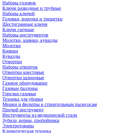
Наборы головок
Ключи разводные и трубные
Наборы ключей
Головки, воротки и трещетки
Шестигранные ключи
Ключи гаечные
Наборы инструментов
Молотки, киянки, кувалды
Молотки
Киянки
Кувалды
Отвертки
Наборы отверток
Отвертки крестовые
Отвертки шлицевые
Газовое оборудование
Газовые баллоны
Горелки газовые
Техника для уборки
Мешки и фильтры к строительным пылесосам
Прочий инструмент
Инструменты из медицинской стали
Зубила, керны, пробойники
Электротовары
Климатическая техника