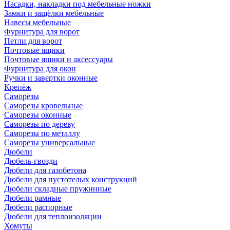
Насадки, накладки под мебельные ножки
Замки и защёлки мебельные
Навесы мебельные
Фурнитура для ворот
Петли для ворот
Почтовые ящики
Почтовые ящики и аксессуары
Фурнитура для окон
Ручки и завертки оконные
Крепёж
Саморезы
Саморезы кровельные
Саморезы оконные
Саморезы по дереву
Саморезы по металлу
Саморезы универсальные
Дюбели
Дюбель-гвозди
Дюбели для газобетона
Дюбели для пустотелых конструкций
Дюбели складные пружинные
Дюбели рамные
Дюбели распорные
Дюбели для теплоизоляции
Хомуты