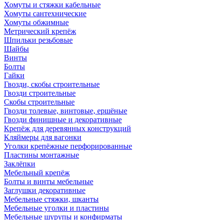
Хомуты и стяжки кабельные
Хомуты сантехнические
Хомуты обжимные
Метрический крепёж
Шпильки резьбовые
Шайбы
Винты
Болты
Гайки
Гвозди, скобы строительные
Гвозди строительные
Скобы строительные
Гвозди толевые, винтовые, ершёные
Гвозди финишные и декоративные
Крепёж для деревянных конструкций
Кляймеры для вагонки
Уголки крепёжные перфорированные
Пластины монтажные
Заклёпки
Мебельный крепёж
Болты и винты мебельные
Заглушки декоративные
Мебельные стяжки, шканты
Мебельные уголки и пластины
Мебельные шурупы и конфирматы