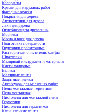
Колоранты
Краски для наружных работ
Фасадные краски
Покрытия для дерева
Антисептики для дерева
Лаки для дерева
Огнебиозащита древесины
Морилки
Масла и воск для дерева
Подготовка поверхности
Грунтовки пропиточные
Растворители,очистители, олифы
Шпатлевки
Малярный инструмент и материалы
Кисти малярные
Валики
Малярные ленты
Защитные пленки
Аксессуары для малярных работ
Пены монтажные, герметики
Пена монтажная
Пистолеты для монтажной пены
Герметики
Пистолеты для герметиков
Клеи, клейкие ленты