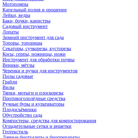
Мотопомпы
Капельный полив и орошение
Лейки, ведра
Баки, бочки, канистры
Садовый инструмент
Лопаты
Зимний инструмент для сада
Топоры, топорища
Секаторы, сучкорезы, кусторезы
Косы, серпы, ножницы, ножи
Инструмент для обработки почвы
Веники, мётлы
Черенки и ручки для инструментов
Пилы садовые
Грабли
Вилы
Тяпки, мотыги и плоскорезы
Противогололёдные средства
Ручные буры и культиваторы
Плодосъёмники
Обустройство сада
Компостеры, средства для компостирования
Оградительные сетки и решетки
Геотекстиль
Дачные биотуалеты и биопрепараты