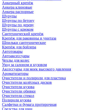
Анкерный крепёж
Анкера клиновые
Анкера распорные
Шурупы
Шурупы по бетону
Шурупы по дереву
Шурупы с крюком
Сантехнический крепёж
Крепёж для раковины и унитаза
Шпильки сантехнические
Крепёж для бойлера
Автотовары
Автоаксессуары
Чехлы для колес
Уход за салоном и кузовом
Аксессуары для моек высокого давления
Ароматизаторы
Очистители и полироли для пластика
Очистители колёсных дисков
Очистители кузова
Очистители обивки
Очистители стекол
Полироли кузова
Салфетки и бумага протирочная
Средства для шин