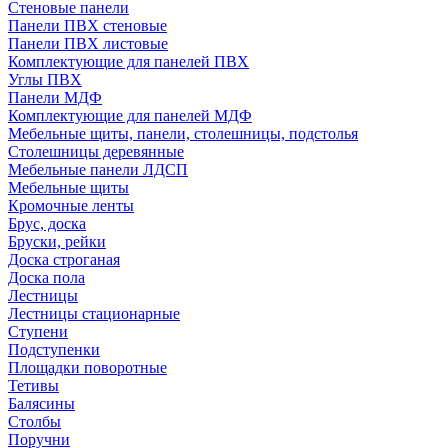
Стеновые панели
Панели ПВХ стеновые
Панели ПВХ листовые
Комплектующие для панелей ПВХ
Углы ПВХ
Панели МДФ
Комплектующие для панелей МДФ
Мебельные щиты, панели, столешницы, подстолья
Столешницы деревянные
Мебельные панели ЛДСП
Мебельные щиты
Кромочные ленты
Брус, доска
Бруски, рейки
Доска строганая
Доска пола
Лестницы
Лестницы стационарные
Ступени
Подступенки
Площадки поворотные
Тетивы
Балясины
Столбы
Поручни