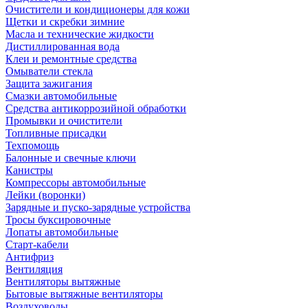
Очистители и кондиционеры для кожи
Щетки и скребки зимние
Масла и технические жидкости
Дистиллированная вода
Клеи и ремонтные средства
Омыватели стекла
Защита зажигания
Смазки автомобильные
Средства антикоррозийной обработки
Промывки и очистители
Топливные присадки
Техпомощь
Балонные и свечные ключи
Канистры
Компрессоры автомобильные
Лейки (воронки)
Зарядные и пуско-зарядные устройства
Тросы буксировочные
Лопаты автомобильные
Старт-кабели
Антифриз
Вентиляция
Вентиляторы вытяжные
Бытовые вытяжные вентиляторы
Воздуховоды