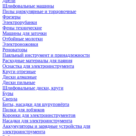
Дрели
Шлифовальные машины
Пилы циркулярные и торцовочные
Фрезеры
Электрорубанки
Фены технические
Машины для заточки
Отбойные молотки
Электроножовки
Реноваторы
Паяльный инструмент и принадлежности
Расходные материалы для паяния
Оснастка для электроинструмента
Круги отрезные
Диски алмазные
Диски пильные
Шлифовальные диски, круги
Буры
Сверла
Биты, насадки для шуруповёрта
Пилки для лобзиков
Коронки для электроинструментов
Насадки для электроинструмента
Аккумуляторы и зарядные устройства для
электроинструмента