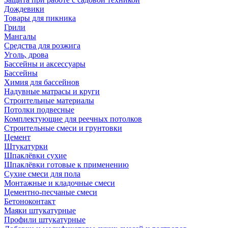
Дождевики
Товары для пикника
Грили
Мангалы
Средства для розжига
Уголь, дрова
Бассейны и аксессуары
Бассейны
Химия для бассейнов
Надувные матрасы и круги
Строительные материалы
Потолки подвесные
Комплектующие для реечных потолков
Строительные смеси и грунтовки
Цемент
Штукатурки
Шпаклёвки сухие
Шпаклёвки готовые к применению
Сухие смеси для пола
Монтажные и кладочные смеси
Цементно-песчаные смеси
Бетоноконтакт
Маяки штукатурные
Профили штукатурные