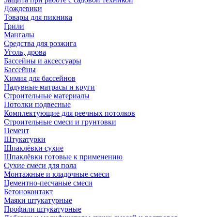
Дождевики
Товары для пикника
Грили
Мангалы
Средства для розжига
Уголь, дрова
Бассейны и аксессуары
Бассейны
Химия для бассейнов
Надувные матрасы и круги
Строительные материалы
Потолки подвесные
Комплектующие для реечных потолков
Строительные смеси и грунтовки
Цемент
Штукатурки
Шпаклёвки сухие
Шпаклёвки готовые к применению
Сухие смеси для пола
Монтажные и кладочные смеси
Цементно-песчаные смеси
Бетоноконтакт
Маяки штукатурные
Профили штукатурные