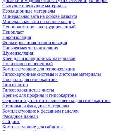
Добавки и модификаторы сухих смесей и растворов
Сыпучие и вяжущие материалы
Изоляционные материалы
Минеральная вата на основе базальта
Минеральная вата на основе кварца
Пенополистирол экструдированный
Пенопласт
Пароизоляция
Фольгированная теплоизоляция
Напыляемая теплоизоляция
Шумоизоляция
Клей для изоляционных материалов
Полиэтилен вспененный
Комплектующие для теплоизоляции
Гипсокартонные системы и листовые материалы
Профили для гипсокартона
Гипсокартон
Гипсоволокнистые листы
Крепёж для профиля и гипсокартона
Серпянки и уплотнительные ленты для гипсокартона
Стеновые и фасадные материалы
Комплектующие к фасадным панелям
Фасадные панели
Сайдинг
Комплектующие для сайдинга