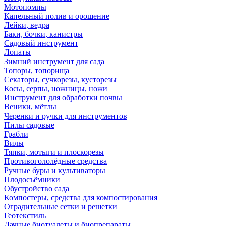
Мотопомпы
Капельный полив и орошение
Лейки, ведра
Баки, бочки, канистры
Садовый инструмент
Лопаты
Зимний инструмент для сада
Топоры, топорища
Секаторы, сучкорезы, кусторезы
Косы, серпы, ножницы, ножи
Инструмент для обработки почвы
Веники, мётлы
Черенки и ручки для инструментов
Пилы садовые
Грабли
Вилы
Тяпки, мотыги и плоскорезы
Противогололёдные средства
Ручные буры и культиваторы
Плодосъёмники
Обустройство сада
Компостеры, средства для компостирования
Оградительные сетки и решетки
Геотекстиль
Дачные биотуалеты и биопрепараты