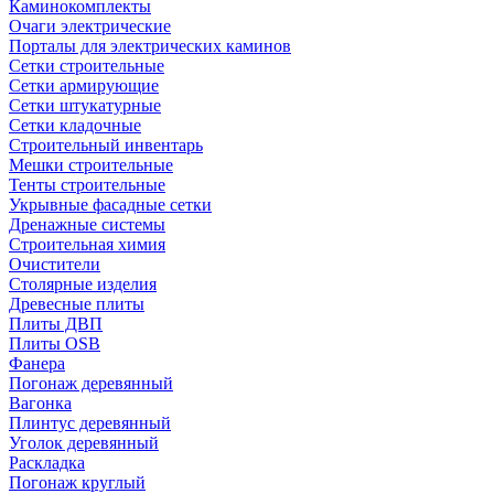
Каминокомплекты
Очаги электрические
Порталы для электрических каминов
Сетки строительные
Сетки армирующие
Сетки штукатурные
Сетки кладочные
Строительный инвентарь
Мешки строительные
Тенты строительные
Укрывные фасадные сетки
Дренажные системы
Строительная химия
Очистители
Столярные изделия
Древесные плиты
Плиты ДВП
Плиты OSB
Фанера
Погонаж деревянный
Вагонка
Плинтус деревянный
Уголок деревянный
Раскладка
Погонаж круглый