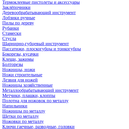
Термоклеевые пистолеты и аксессуары
Заклёпочники
Деревообрабатывающий инструмент
Лобзики ручные
Пилы по дереву
Рубанки
Стамески
Стусла
Шарнирно-губцевый инструмент
Пассатижи, плоскогубцы и тонкогубцы
Бокорезы, кусачки
Клещи, зажимы
Болторезы
Ножницы, ножи
Ножи строительные
Лезвия для ножей
Ножницы хозяйственные
Металлообрабатывающий инструмент
Метчики, плашки, клоппы
Полотна для ножовок по металлу
Напильники
Ножницы по металлу
Щетки по металлу
Ножовки по металлу
Ключи гаечные, разводные, головки