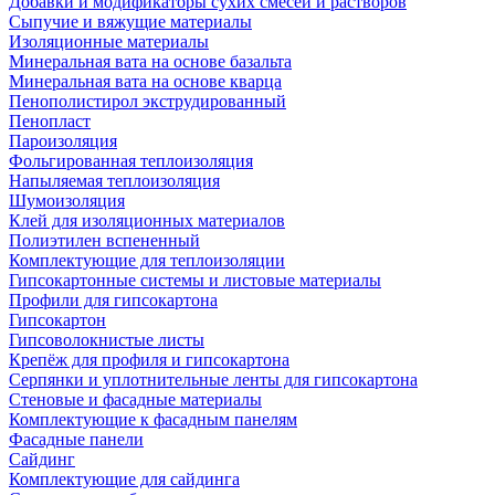
Добавки и модификаторы сухих смесей и растворов
Сыпучие и вяжущие материалы
Изоляционные материалы
Минеральная вата на основе базальта
Минеральная вата на основе кварца
Пенополистирол экструдированный
Пенопласт
Пароизоляция
Фольгированная теплоизоляция
Напыляемая теплоизоляция
Шумоизоляция
Клей для изоляционных материалов
Полиэтилен вспененный
Комплектующие для теплоизоляции
Гипсокартонные системы и листовые материалы
Профили для гипсокартона
Гипсокартон
Гипсоволокнистые листы
Крепёж для профиля и гипсокартона
Серпянки и уплотнительные ленты для гипсокартона
Стеновые и фасадные материалы
Комплектующие к фасадным панелям
Фасадные панели
Сайдинг
Комплектующие для сайдинга