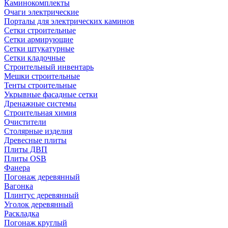
Каминокомплекты
Очаги электрические
Порталы для электрических каминов
Сетки строительные
Сетки армирующие
Сетки штукатурные
Сетки кладочные
Строительный инвентарь
Мешки строительные
Тенты строительные
Укрывные фасадные сетки
Дренажные системы
Строительная химия
Очистители
Столярные изделия
Древесные плиты
Плиты ДВП
Плиты OSB
Фанера
Погонаж деревянный
Вагонка
Плинтус деревянный
Уголок деревянный
Раскладка
Погонаж круглый