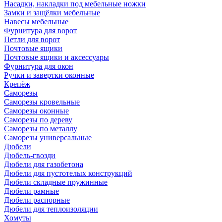
Насадки, накладки под мебельные ножки
Замки и защёлки мебельные
Навесы мебельные
Фурнитура для ворот
Петли для ворот
Почтовые ящики
Почтовые ящики и аксессуары
Фурнитура для окон
Ручки и завертки оконные
Крепёж
Саморезы
Саморезы кровельные
Саморезы оконные
Саморезы по дереву
Саморезы по металлу
Саморезы универсальные
Дюбели
Дюбель-гвозди
Дюбели для газобетона
Дюбели для пустотелых конструкций
Дюбели складные пружинные
Дюбели рамные
Дюбели распорные
Дюбели для теплоизоляции
Хомуты