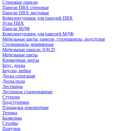
Стеновые панели
Панели ПВХ стеновые
Панели ПВХ листовые
Комплектующие для панелей ПВХ
Углы ПВХ
Панели МДФ
Комплектующие для панелей МДФ
Мебельные щиты, панели, столешницы, подстолья
Столешницы деревянные
Мебельные панели ЛДСП
Мебельные щиты
Кромочные ленты
Брус, доска
Бруски, рейки
Доска строганая
Доска пола
Лестницы
Лестницы стационарные
Ступени
Подступенки
Площадки поворотные
Тетивы
Балясины
Столбы
Поручни