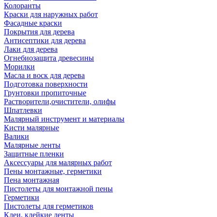
Колоранты
Краски для наружных работ
Фасадные краски
Покрытия для дерева
Антисептики для дерева
Лаки для дерева
Огнебиозащита древесины
Морилки
Масла и воск для дерева
Подготовка поверхности
Грунтовки пропиточные
Растворители,очистители, олифы
Шпатлевки
Малярный инструмент и материалы
Кисти малярные
Валики
Малярные ленты
Защитные пленки
Аксессуары для малярных работ
Пены монтажные, герметики
Пена монтажная
Пистолеты для монтажной пены
Герметики
Пистолеты для герметиков
Клеи, клейкие ленты