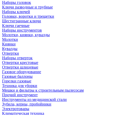
Наборы головок
Ключи разводные и трубные
Наборы ключей
Головки, воротки и трещетки
Шестигранные ключи
Ключи гаечные
Наборы инструментов
Молотки, киянки, кувалды
Молотки
Киянки
Кувалды
Отвертки
Наборы отверток
Отвертки крестовые
Отвертки шлицевые
Газовое оборудование
Газовые баллоны
Горелки газовые
Техника для уборки
Мешки и фильтры к строительным пылесосам
Прочий инструмент
Инструменты из медицинской стали
Зубила, керны, пробойники
Электротовары
Климатическая техника