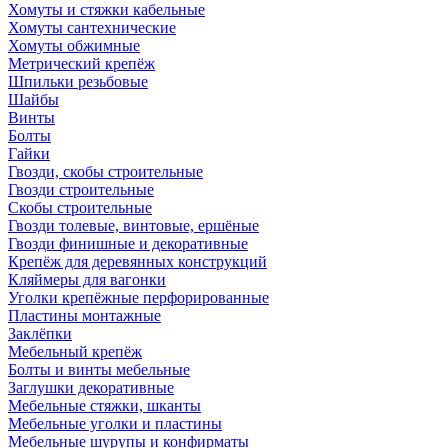
Хомуты и стяжки кабельные
Хомуты сантехнические
Хомуты обжимные
Метрический крепёж
Шпильки резьбовые
Шайбы
Винты
Болты
Гайки
Гвозди, скобы строительные
Гвозди строительные
Скобы строительные
Гвозди толевые, винтовые, ершёные
Гвозди финишные и декоративные
Крепёж для деревянных конструкций
Кляймеры для вагонки
Уголки крепёжные перфорированные
Пластины монтажные
Заклёпки
Мебельный крепёж
Болты и винты мебельные
Заглушки декоративные
Мебельные стяжки, шканты
Мебельные уголки и пластины
Мебельные шурупы и конфирматы