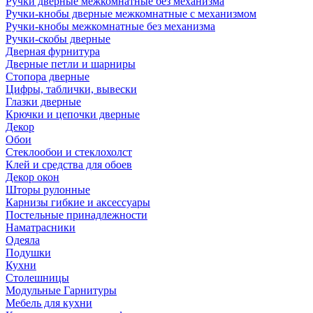
Ручки дверные межкомнатные без механизма
Ручки-кнобы дверные межкомнатные с механизмом
Ручки-кнобы межкомнатные без механизма
Ручки-скобы дверные
Дверная фурнитура
Дверные петли и шарниры
Стопора дверные
Цифры, таблички, вывески
Глазки дверные
Крючки и цепочки дверные
Декор
Обои
Стеклообои и стеклохолст
Клей и средства для обоев
Декор окон
Шторы рулонные
Карнизы гибкие и аксессуары
Постельные принадлежности
Наматрасники
Одеяла
Подушки
Кухни
Столешницы
Модульные Гарнитуры
Мебель для кухни