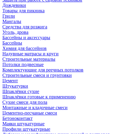
Дождевики
Товары для пикника
Грили
Мангалы
Средства для розжига
Уголь, дрова
Бассейны и аксессуары
Бассейны
Химия для бассейнов
Надувные матрасы и круги
Строительные материалы
Потолки подвесные
Комплектующие для реечных потолков
Строительные смеси и грунтовки
Цемент
Штукатурки
Шпаклёвки сухие
Шпаклёвки готовые к применению
Сухие смеси для пола
Монтажные и кладочные смеси
Цементно-песчаные смеси
Бетоноконтакт
Маяки штукатурные
Профили штукатурные