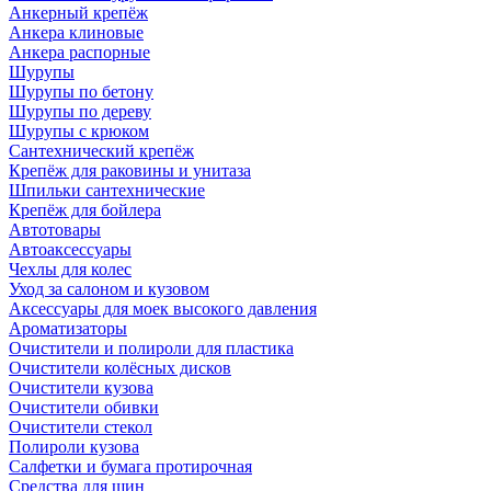
Анкерный крепёж
Анкера клиновые
Анкера распорные
Шурупы
Шурупы по бетону
Шурупы по дереву
Шурупы с крюком
Сантехнический крепёж
Крепёж для раковины и унитаза
Шпильки сантехнические
Крепёж для бойлера
Автотовары
Автоаксессуары
Чехлы для колес
Уход за салоном и кузовом
Аксессуары для моек высокого давления
Ароматизаторы
Очистители и полироли для пластика
Очистители колёсных дисков
Очистители кузова
Очистители обивки
Очистители стекол
Полироли кузова
Салфетки и бумага протирочная
Средства для шин