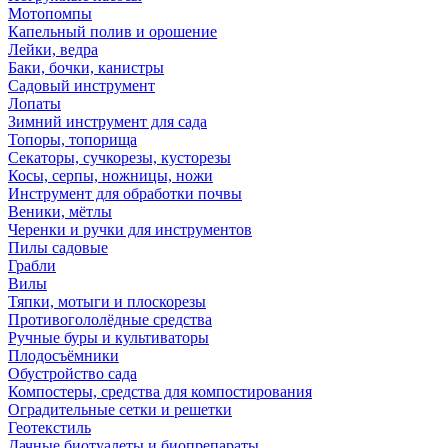
Мотопомпы
Капельный полив и орошение
Лейки, ведра
Баки, бочки, канистры
Садовый инструмент
Лопаты
Зимний инструмент для сада
Топоры, топорища
Секаторы, сучкорезы, кусторезы
Косы, серпы, ножницы, ножи
Инструмент для обработки почвы
Веники, мётлы
Черенки и ручки для инструментов
Пилы садовые
Грабли
Вилы
Тяпки, мотыги и плоскорезы
Противогололёдные средства
Ручные буры и культиваторы
Плодосъёмники
Обустройство сада
Компостеры, средства для компостирования
Оградительные сетки и решетки
Геотекстиль
Дачные биотуалеты и биопрепараты