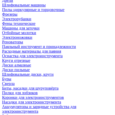
Дрели
Шлифовальные машины
Пилы циркулярные и торцовочные
Фрезеры
Электрорубанки
Фены технические
Машины для заточки
Отбойные молотки
Электроножовки
Реноваторы
Паяльный инструмент и принадлежности
Расходные материалы для паяния
Оснастка для электроинструмента
Круги отрезные
Диски алмазные
Диски пильные
Шлифовальные диски, круги
Буры
Сверла
Биты, насадки для шуруповёрта
Пилки для лобзиков
Коронки для электроинструментов
Насадки для электроинструмента
Аккумуляторы и зарядные устройства для
электроинструмента