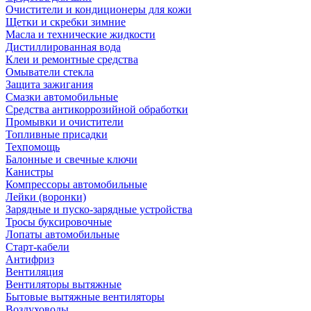
Очистители и кондиционеры для кожи
Щетки и скребки зимние
Масла и технические жидкости
Дистиллированная вода
Клеи и ремонтные средства
Омыватели стекла
Защита зажигания
Смазки автомобильные
Средства антикоррозийной обработки
Промывки и очистители
Топливные присадки
Техпомощь
Балонные и свечные ключи
Канистры
Компрессоры автомобильные
Лейки (воронки)
Зарядные и пуско-зарядные устройства
Тросы буксировочные
Лопаты автомобильные
Старт-кабели
Антифриз
Вентиляция
Вентиляторы вытяжные
Бытовые вытяжные вентиляторы
Воздуховоды