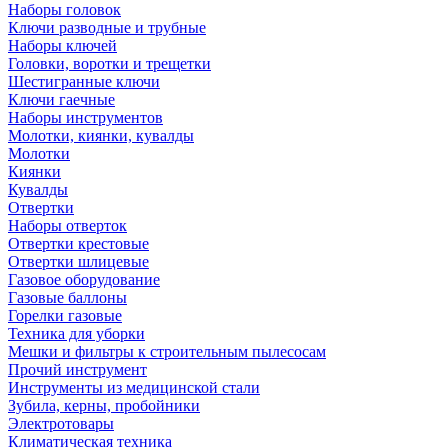
Наборы головок
Ключи разводные и трубные
Наборы ключей
Головки, воротки и трещетки
Шестигранные ключи
Ключи гаечные
Наборы инструментов
Молотки, киянки, кувалды
Молотки
Киянки
Кувалды
Отвертки
Наборы отверток
Отвертки крестовые
Отвертки шлицевые
Газовое оборудование
Газовые баллоны
Горелки газовые
Техника для уборки
Мешки и фильтры к строительным пылесосам
Прочий инструмент
Инструменты из медицинской стали
Зубила, керны, пробойники
Электротовары
Климатическая техника