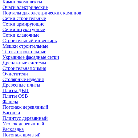
Каминокомплекты
Очаги электрические
Порталы для электрических каминов
Сетки строительные
Сетки армирующие
Сетки штукатурные
Сетки кладочные
Строительный инвентарь
Мешки строительные
Тенты строительные
Укрывные фасадные сетки
Дренажные системы
Строительная химия
Очистители
Столярные изделия
Древесные плиты
Плиты ДВП
Плиты OSB
Фанера
Погонаж деревянный
Вагонка
Плинтус деревянный
Уголок деревянный
Раскладка
Погонаж круглый