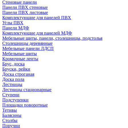
Стеновые панели
Панели ПВХ стеновые
Панели ПВХ листовые
Комплектующие для панелей ПВХ
Углы ПВХ
Панели МДФ
Комплектующие для панелей МДФ
Мебельные щиты, панели, столешницы, подстолья
Столешницы деревянные
Мебельные панели ЛДСП
Мебельные щиты
Кромочные ленты
Брус, доска
Бруски, рейки
Доска строганая
Доска пола
Лестницы
Лестницы стационарные
Ступени
Подступенки
Площадки поворотные
Тетивы
Балясины
Столбы
Поручни