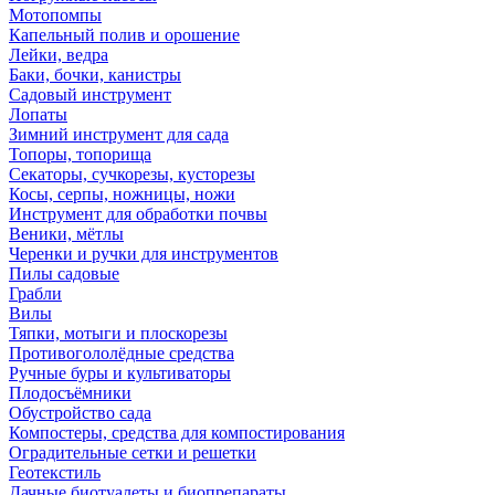
Мотопомпы
Капельный полив и орошение
Лейки, ведра
Баки, бочки, канистры
Садовый инструмент
Лопаты
Зимний инструмент для сада
Топоры, топорища
Секаторы, сучкорезы, кусторезы
Косы, серпы, ножницы, ножи
Инструмент для обработки почвы
Веники, мётлы
Черенки и ручки для инструментов
Пилы садовые
Грабли
Вилы
Тяпки, мотыги и плоскорезы
Противогололёдные средства
Ручные буры и культиваторы
Плодосъёмники
Обустройство сада
Компостеры, средства для компостирования
Оградительные сетки и решетки
Геотекстиль
Дачные биотуалеты и биопрепараты