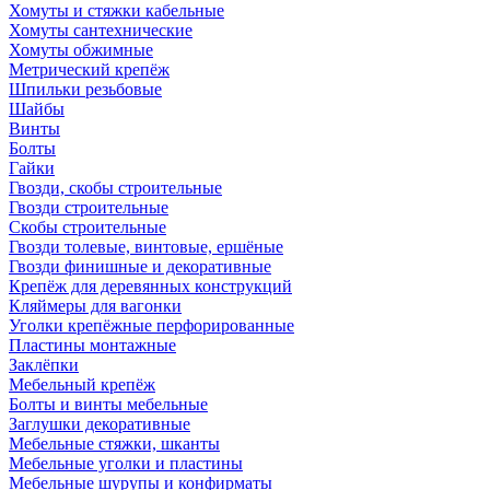
Хомуты и стяжки кабельные
Хомуты сантехнические
Хомуты обжимные
Метрический крепёж
Шпильки резьбовые
Шайбы
Винты
Болты
Гайки
Гвозди, скобы строительные
Гвозди строительные
Скобы строительные
Гвозди толевые, винтовые, ершёные
Гвозди финишные и декоративные
Крепёж для деревянных конструкций
Кляймеры для вагонки
Уголки крепёжные перфорированные
Пластины монтажные
Заклёпки
Мебельный крепёж
Болты и винты мебельные
Заглушки декоративные
Мебельные стяжки, шканты
Мебельные уголки и пластины
Мебельные шурупы и конфирматы