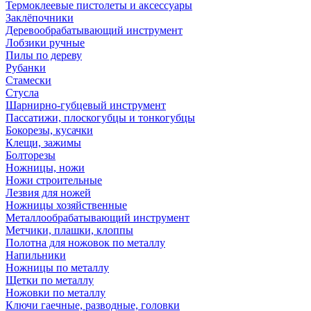
Термоклеевые пистолеты и аксессуары
Заклёпочники
Деревообрабатывающий инструмент
Лобзики ручные
Пилы по дереву
Рубанки
Стамески
Стусла
Шарнирно-губцевый инструмент
Пассатижи, плоскогубцы и тонкогубцы
Бокорезы, кусачки
Клещи, зажимы
Болторезы
Ножницы, ножи
Ножи строительные
Лезвия для ножей
Ножницы хозяйственные
Металлообрабатывающий инструмент
Метчики, плашки, клоппы
Полотна для ножовок по металлу
Напильники
Ножницы по металлу
Щетки по металлу
Ножовки по металлу
Ключи гаечные, разводные, головки