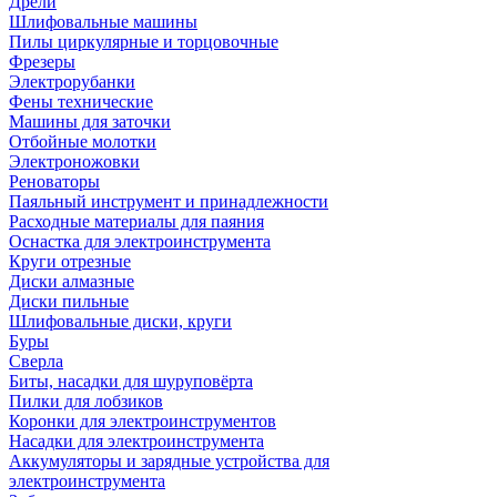
Дрели
Шлифовальные машины
Пилы циркулярные и торцовочные
Фрезеры
Электрорубанки
Фены технические
Машины для заточки
Отбойные молотки
Электроножовки
Реноваторы
Паяльный инструмент и принадлежности
Расходные материалы для паяния
Оснастка для электроинструмента
Круги отрезные
Диски алмазные
Диски пильные
Шлифовальные диски, круги
Буры
Сверла
Биты, насадки для шуруповёрта
Пилки для лобзиков
Коронки для электроинструментов
Насадки для электроинструмента
Аккумуляторы и зарядные устройства для
электроинструмента