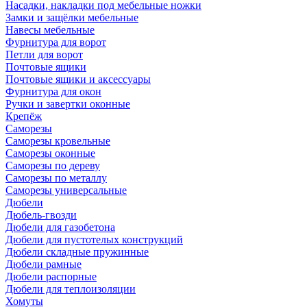
Насадки, накладки под мебельные ножки
Замки и защёлки мебельные
Навесы мебельные
Фурнитура для ворот
Петли для ворот
Почтовые ящики
Почтовые ящики и аксессуары
Фурнитура для окон
Ручки и завертки оконные
Крепёж
Саморезы
Саморезы кровельные
Саморезы оконные
Саморезы по дереву
Саморезы по металлу
Саморезы универсальные
Дюбели
Дюбель-гвозди
Дюбели для газобетона
Дюбели для пустотелых конструкций
Дюбели складные пружинные
Дюбели рамные
Дюбели распорные
Дюбели для теплоизоляции
Хомуты