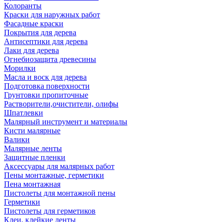
Колоранты
Краски для наружных работ
Фасадные краски
Покрытия для дерева
Антисептики для дерева
Лаки для дерева
Огнебиозащита древесины
Морилки
Масла и воск для дерева
Подготовка поверхности
Грунтовки пропиточные
Растворители,очистители, олифы
Шпатлевки
Малярный инструмент и материалы
Кисти малярные
Валики
Малярные ленты
Защитные пленки
Аксессуары для малярных работ
Пены монтажные, герметики
Пена монтажная
Пистолеты для монтажной пены
Герметики
Пистолеты для герметиков
Клеи, клейкие ленты