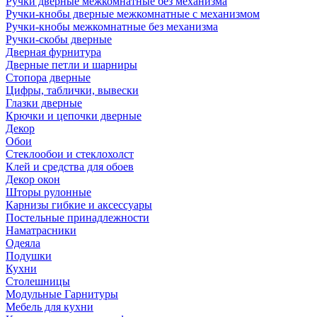
Ручки дверные межкомнатные без механизма
Ручки-кнобы дверные межкомнатные с механизмом
Ручки-кнобы межкомнатные без механизма
Ручки-скобы дверные
Дверная фурнитура
Дверные петли и шарниры
Стопора дверные
Цифры, таблички, вывески
Глазки дверные
Крючки и цепочки дверные
Декор
Обои
Стеклообои и стеклохолст
Клей и средства для обоев
Декор окон
Шторы рулонные
Карнизы гибкие и аксессуары
Постельные принадлежности
Наматрасники
Одеяла
Подушки
Кухни
Столешницы
Модульные Гарнитуры
Мебель для кухни