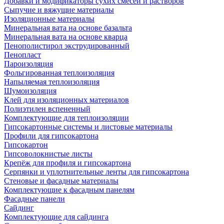
Добавки и модификаторы сухих смесей и растворов
Сыпучие и вяжущие материалы
Изоляционные материалы
Минеральная вата на основе базальта
Минеральная вата на основе кварца
Пенополистирол экструдированный
Пенопласт
Пароизоляция
Фольгированная теплоизоляция
Напыляемая теплоизоляция
Шумоизоляция
Клей для изоляционных материалов
Полиэтилен вспененный
Комплектующие для теплоизоляции
Гипсокартонные системы и листовые материалы
Профили для гипсокартона
Гипсокартон
Гипсоволокнистые листы
Крепёж для профиля и гипсокартона
Серпянки и уплотнительные ленты для гипсокартона
Стеновые и фасадные материалы
Комплектующие к фасадным панелям
Фасадные панели
Сайдинг
Комплектующие для сайдинга