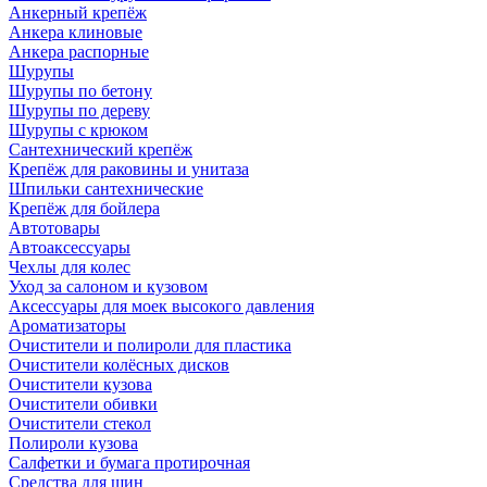
Анкерный крепёж
Анкера клиновые
Анкера распорные
Шурупы
Шурупы по бетону
Шурупы по дереву
Шурупы с крюком
Сантехнический крепёж
Крепёж для раковины и унитаза
Шпильки сантехнические
Крепёж для бойлера
Автотовары
Автоаксессуары
Чехлы для колес
Уход за салоном и кузовом
Аксессуары для моек высокого давления
Ароматизаторы
Очистители и полироли для пластика
Очистители колёсных дисков
Очистители кузова
Очистители обивки
Очистители стекол
Полироли кузова
Салфетки и бумага протирочная
Средства для шин