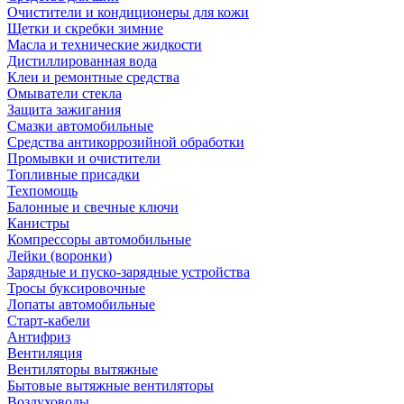
Очистители и кондиционеры для кожи
Щетки и скребки зимние
Масла и технические жидкости
Дистиллированная вода
Клеи и ремонтные средства
Омыватели стекла
Защита зажигания
Смазки автомобильные
Средства антикоррозийной обработки
Промывки и очистители
Топливные присадки
Техпомощь
Балонные и свечные ключи
Канистры
Компрессоры автомобильные
Лейки (воронки)
Зарядные и пуско-зарядные устройства
Тросы буксировочные
Лопаты автомобильные
Старт-кабели
Антифриз
Вентиляция
Вентиляторы вытяжные
Бытовые вытяжные вентиляторы
Воздуховоды